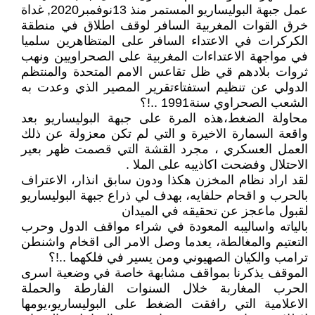
عمل جبهة البوليساريو المستمر منذ 13نوفمبر2020, غداة
خرق القوات المغربية السافر لوقف اطلاق في منطقة
الكركرات في الاعتداء السافر على المتظاهرين سلميا
في مواجهة الاعتداءات المغربية على الصحراويين ونهب
ثروات بلادهم قي ظل تقاعس الامم المتحدة والمنتظم
الدولي عن تنظيم استفتاءتقرير المصير الذي وعدت به
الشعب الصحراوي سنة1991 ..!؟
محاولة الضغط،هذه المرة على جبهة البوليساريو بعد
واقعة السمارة الاخيرة و التي لم تكن معزولة عن ذلك
العمل العسكري ، مجرد القشة التي قصمت ظهر بعير
الاحتلال وفضحت اكاذيبه على الملا .
لقد اراد نظام المخزن هكذا ودون سابق انذار، الاعتراف
بالحرب و اقحام حلفايه، بهدف لي ذراع جبهة البوليساريو
لقبول ماعجز عن تحقيقه في الميدان
بالياته واساليبه المعودة في شراء مواقف الدول وحرب
التعتيم والمغالطة، يعدما وصل الامر الى اقخام واشنطن
ترامب والكيان الصهيوني ومن يسير في فلكهما ..!؟
الموقف يذكرنا بمواقف مشابهة خاصة في وضعية اسرى
الحرب المغاربة خلال السنوات الفارطة والحملة
الاعلامية التي رافقت الضغط على البوليساريو،يومها