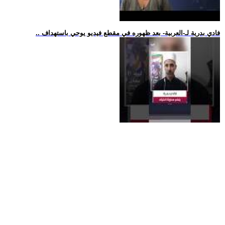
.. فادي بدرية لـ-العربية- بعد ظهوره في مقطع فيديو يوحي باستهداف