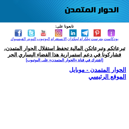
تابعونا على:
بودكاست
بنترست
تيلكرام
لينكدإن
الانستغرام
اليوتيوب
التويتر
الفيسبوك
تبرعاتكم وتبرعاتكن المالية تحفظ استقلال الحوار المتمدن،
فشاركونا في دعم استمرارية هذا الفضاء اليساري الحر
[اشترك في قناة ‫«الحوار المتمدن» على اليوتيوب]
الحوار المتمدن - موبايل
الموقع الرئيسي