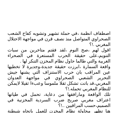
اصطفاف انظمة ،في حملة تشهير وتشويه كفاح الشعب
الصحراوي المتواصل منذ نصف قرن في مواجهة الاحتلال
المغربي .!؟
اقول لهم ،صح النوم ،لقد فقتم متاخرين من سبات
التنويم،على حقيقة الحرب المستعرة في الصحراء
الغربية والتي طالما حاول نظام المخزن التنكر لها .
واقعة السمارة ،ابرزت حقيقة جديدة،وجديرة لا تخطيها
عين المراقب بان حرب الاستنزاف التي يشنها جيش
التحرير الشعبي الصحراوي في مواجهة العدوان
المغربي،قد باتت تشكل ثقلا ملموسا وعبءا ثقيلا لايمكن
للنظام المغربي تحمله.!؟
تلك الواقعة ومارافقها من دعاية، تحمل في طياتها
اعتراف مغربي صريح ضرب السردية المخزنية في
الصميم،حسب المراقبين ..!؟
هنا تظهر محاولة نظام المخزن للعمل باتجاه شيطنة