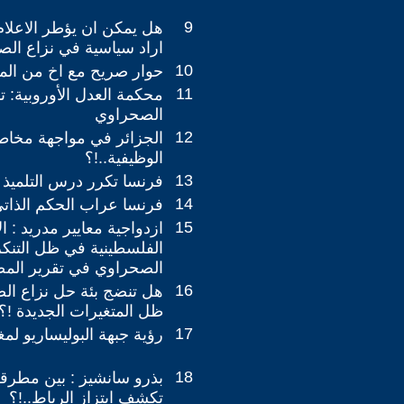
9
هل يمكن ان يؤطر الاعلا
اراد سياسية في نزاع الصح
10
حوار صريح مع اخ من ال
11
محكمة العدل الأوروبية: 
الصحراوي
12
الجزائر في مواجهة مخاطر
الوظيفية..!؟
13
فرنسا تكرر درس التلميذ ا
14
فرنسا عراب الحكم الذاتي 
15
ازدواجية معايير مدريد : ا
الفلسطينية في ظل التنك
الصحراوي في تقرير المصي
16
هل تنضج بئة حل نزاع الص
ظل المتغيرات الجديدة !؟
17
رؤية جبهة البوليساريو ل
18
بذرو سانشيز : بين مطرق
تكشف ابتزاز الرباط..!؟