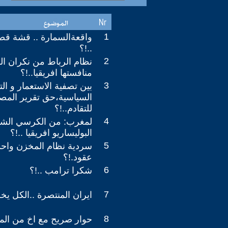
1
واقعةالسمارة .. قشة ق
..!؟
2
نظام الرباط من نكران الب
منافستها افريقيا..!؟
3
بين تصفية الاستعمار و ال
السياسية،حق تقرير المصي
للتقادم..!؟
4
لمغرب: من الكرسي الشا
البوليساريو افريقيا ..!؟
5
سردية نظام المخزن واح
عقود.!؟
6
شكرا ترامب ..!؟
7
ايران المنتصرة ..الكل ي
8
حوار صريح مع اخ من ال