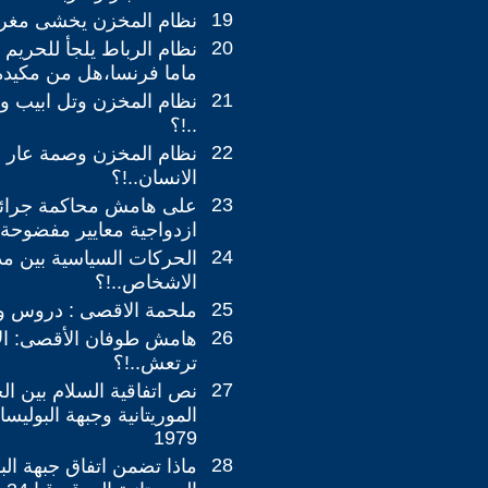
19
نظام المخزن يخشى مغرب
20
نظام الرباط يلجأ للحريم ل
ماما فرنسا،هل من مكيدة 
21
نظام المخزن وتل ابيب وج
..!؟
22
نظام المخزن وصمة عار 
الانسان..!؟
23
على هامش محاكمة جرائم
ازدواجية معايير مفضوحة .
24
الحركات السياسية بين مد
الاشخاص..!؟
25
ملحمة الاقصى : دروس وع
26
هامش طوفان الأقصى: الا
ترتعش..!؟
27
نص اتفاقية السلام بين ال
1979
28
ماذا تضمن اتفاق جبهة الب