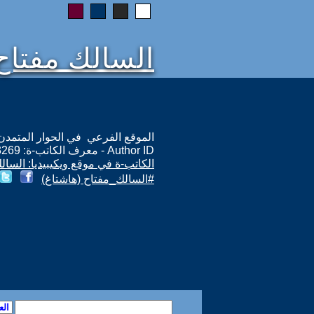
السالك مفتاح
الموقع الفرعي في الحوار المتمدن: ps://www.ahewar.org/m.asp?i=3269
Author ID - معرف الكاتب-ة: 3269
الكاتب-ة في موقع ويكيبيديا: السال
#السالك_مفتاح (هاشتاغ)