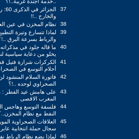
..خدمة أجندة غريبة..!؟
37
الجزائ
والخارج ..!!
38
نظام المخزن في عين العا
39
لماذا تتسارع وتيرة التطبي
والرباط بسرعة البرق ..!؟
40
ما قاله جلود في مذكراته ع
يخلو من دعاية سياسية لنظ
41
الكركرات شرارة فتيل قد
أحلام التوسع في الصحراء 
42
فاتورة السلام المنشود لن
الصحراوي لوحده ..!؟
43
على هامش عيد الفطر : 
المغرب الاقصى
44
فلسفة التوسع وهاجس ال
النفط مع نظام المخزن..؟
45
العلاقات الصحراوية المور
سجال حملة انتخابية عابر
46
لمإذا يضع نظام الرباط ن