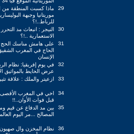
الموريتانية الموقع قبا 34 سنة ؟
29
ماذا كسبت المنطقة من ات
موريتانيا وجبهة البوليساري
للرباط..!؟
30
النيجر : انبعاث مد التحرر
الاستعمارية ..!؟
31
على هامش مناسك الحج ر
الحاج في المغرب الشقيق
الإنسان
32
في يوم إفريقيا: نظام ا
عرض الحايط بالمواثيق الاف
33
ازعيتر والملك : علاقة تثي
34
اخي في المغرب الأقصى .
قبل فوات الأوان..!!
35
بين مد الدفاع عن قيم وم
المصالح ...مر اليوم العالم
36
نظام المخزن وال صهيون