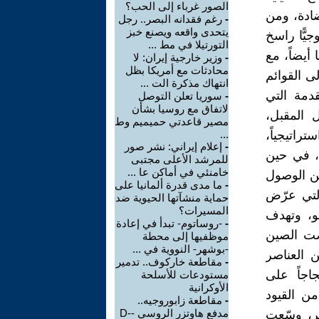
الصور غرباء إلى الحب؟
ضادة، ومن
-
رغم فقدانه البصر.. رجل
يتحدى واقعه ويصنع خبز
جيًّا راسخ
التورتيلا في مط ...
أيضاً، مع
-
وزير خارجية إيران: لا
محادثات مع أمريكا بظل
ى القوائم
انتهاك مذكرة الت ...
قدمة التي
-
سوريا تعلن التوصل
لاتفاق مع روسيا بشأن
ل المقبل،
مصير قاعدتي حميميم وط
راتيجياً،
...
-
إعلام إيراني: نشر صور
م، في حين
للمرشد الأعلى مجتبى
خامنئي في أماكن عا ...
من الوصول
-
ما مدى قدرة ألمانيا على
التي عرّض
حماية منشآتها الحيوية ضد
المسيرات؟
تو، وتهدف
-
-روساتوم- تبدأ في إعادة
رضت الصين
موظفيها إلى محطة
-بوشهر- النووية في ...
 من العناصر
-
مقاطعة خاركوف.. تدمير
جاجاً على
مستودعات للأسلحة
الأوكرانية
ن القيود
-
مقاطعة زابوروجيه..
مدفع هاوتزر الروسي -D-
هر، وسّعت