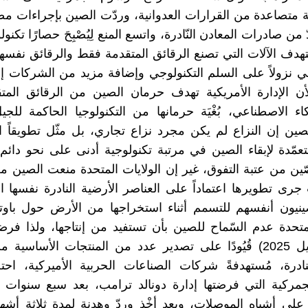
متصاعدة من القرارات العدوانية، وردّت الصين بإجراءات م
من صادرات المعادن النّادرة، واتسع المنع لِيُصْبِحَ حصارًا تكنولو
تهدف الآلات التي تصنع الرقائق المتقدمة فقط والرقائق نفسها 
ي نزولاً على السلم التكنولوجي وإضافة مزيد من الشركات إل
أن الإدارة الأمريكية تهدف حرمان الصين من الرقائق المت
اء الاصطناعي، بُغْيَة حرمانها من التكنولوجيا الحاكمة للجي
ين إن النزاع لم يكن مجرد نزاع تجاري، بل مثّل تطويقاً است
عمّدة لإبقاء الصين في مرتبة تكنولوجية أدنى على نحو دائ
ّين من عتبة التفوق، غير إن الولايات المتحدة منعت الصين 
 جرى تطويرها اعتماداً على العناصر الأرضية النادرة نفسها 
صينيون أنفسهم للتسمم أثناء استخراجها من الأرض حول باو
لمتحدة عدم السّماح للصين بأن تستفيد من إنتاجها، ولذا ف
(نيسان/أبريل 2025) قُيُودًا على تصدير عدد من المنتجات الأساسية
نادرة، مُستهدفةً شركات الصناعات الحربية الأميركية، احت
مركية التي فرضتها إدارة دونالد ترامب، بعد سبع سنوات م
على أشباه الموصلات، وبعد أخْذٍ وردّ وهدنة لمدة ثلاثة أش