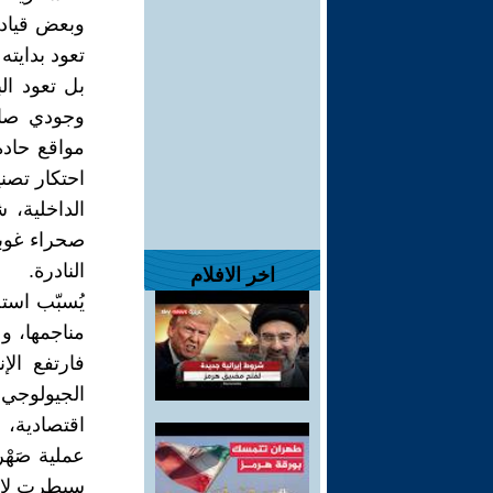
وبعض قيادات
تعود بدايته
بل تعود ا
وجودي صام
مواقع حادة
احتكار تصني
النادرة.
اخر الافلام
يُسبّب استخ
مناجمها، وع
الجيولوجي 
اقتصادية، و
عملية صَهْ
سيطرت لا ع