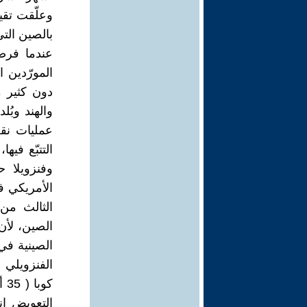
وعلّقت تقيي
بالصين التي
عندما فرضت
المورّدين ا
دون كثير م
والهند وبُل
عمليات نقل
الأمريكي فن
الصين، لأن
الصينية في 
الفنزويلي 
كو
التعويض ان