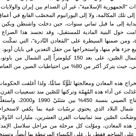
 "الجمهورية الإسلامية"، غير أن الصدام بين إيران والولايات ا
 إلى تلك المكالمة، ولا إلى اليورانيوم المخصّب القابع في أعم
لبداية إلى ما قبل ثماني سنوات، حين دخلت واشنطن وبكين
ت حول البنية المادية للمستقبل، وقد تجسد هذا الصرا
، ومن ضمنها السيطرة على "المَعادن النّادرة"، التي تمكّنت
ع جزء هام منها، واستخراجها من حقل التعدين في بايان أوبو، ف
الداخلية، شمال الصّين، على بعد 150 كيلومتراً إلى الشمال م
صحراء غوبي، حيث يتركز أكثر من 80% من احتياطيات الصين من
راج هذه المعادن ومعالجتها تَلَوُّثًا سامًّا، ولذا أغلقت الحكومات
َدَلت عن أداء هذه المُهِمّة وتركتها للصّين منذ تسعينيات القر
فارتفع الإنتاج الصيني بنسبة 450% بي
شمال البلاد الذي يحتوي ترسّبات غنية بما يكفي لاستخراج
ضَخّت الصّين منذ ثمانينيات القرن العشرين، مليارات الدّولار
ر هذه المعادن، وموّلت كل مرحلة من مراحل سلاسل الإمداد
لى المناجم فقط، بل على الكيمياء المرتبطة بها أيضاً، وتست