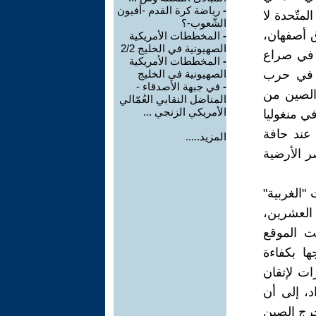
-
رياضة كرة القدم -أفيون
لمتّحدة لا
الشّعوب-؟
اق أصفهان،
-
المخططات الأمريكية
الصهيونية في الخليج 2/2
 في صراع
-
المخططات الأمريكية
ع في حرب
الصهيونية في الخليج
-
في جبهة الأصدقاء -
 الصين من
المناضل النقابي العُمّالي
الأمريكي الزنجي ...
ي منغوليا
ن باوتو، عند حافة
المزيد.....
 العناصر الأرضية
 "الغربية"
ن العشرين،
ن سَنَتَيْ 1990 و2000، واستغلّت الموقع
ها بكفاءة
ات لإتقان
، إلى أن
خرج الصين