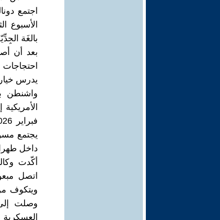
اجتمع دونا
بالغَة الجِد
بعد أن أص
احتجاجات في
يدرس خيار 
يجتمع مسؤو
داخل طهران
اتصل مبعو
وصلت إلى 
العسكرية ا