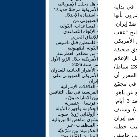
-
هل دخلت الإمبريالية
 في بداية
الأمريكية مرحلةً جديدةً؟
فها الحاضرون بأنها
-
استفادة الإحتلال
الصهيوني من
ضدّ إيران،
-المساعدات- الدّولية
-
الإتّجاه التّصاعدي
ليج "عقب
للإنفاق الحربي
 الأمريكي
-
فلسطين قبل تاسيس
الدّولة الصّهيونية
وفق صحيفة
-
من مظاهر الغطرسة
ت بعض وسائل الإعلام
الأمريكية خلال الرّبع الأول
من سنة 2026
الأمريكية إلى اتّصال بنيامين نتن ياهو بدونالد ترامب في مارالاغو، يوم 23 شباط/
-
الأضرار الجانبية للعدوان
 المقرر أن
الأمريكي الصهيوني على
إيران
 في مجمّع
-
العلاقلات الإماراتية
نتن ياهو،
الفرنسية في ظل التنافس
بين الإمارات وقَ ...
أكّدت وكالة الاستخبارات المركزية الأمريكية صحّة تلك المعلومات، وبعد 3 أيام،
-
فرنسا – عنصرية
الحكومة وأجهزة الدّولة
ب) وستيف
-
أَرُونْدَاتِي رُويْ: صوت
إن المفاوضات مع إيران
نِسْوِي مناهض للإمبريالية
-
المنظمات -غير
امب خطته
الحكومية- بين شَرْعيّة
ي خامنئي
المبادئ المُعْلَنَة وشُ ...