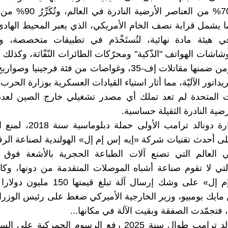
حاليا نحو 70% من العناصر الأرضي
بما يشمل قرابة نصف الخام الأمريكي، الذي يعبر المحيط الهادئ
 هيئة مادة نهائية، لتُستَخْدَم في تطبيقات متخصصة، وال
وشاشات الهواتف "الذّكية" ومحرّكات الطائرات النّفّاثة، وكذلك
الأسلحة، ومن ضمنها مقاتلات إف-35، وغواصات من فئة فرجينيا
داتور الآليّة، مما أثار استياء القيادات العسكرية بوزارة الحرب 
ات المتحدة لم تعد تملك أي مصدر تشغيلي خارج الصين لعدد
رضية النادرة الثقيلة حساسية.
أطلقت إدارة دونالد ترامب الأول
 أحدث تقنيات شركة «إيه إس إم إل» الهولندية لصناعة الر
ي العالم التي تصنع آلات الطباعة الحجرية بالأشعة فوق ا
تي لا تقوم صناعة أشباه الموصلات المتقدمة من دونها، وك
«إيه إس إم إل» على وشك إرسال آلة تبلغ قيم
مايك بومبيو، وزير الخارجية الأميركي ضغط على رئيس الوزراء
 فتجمّدت الصفقة وبقيت الآلة في مكانها...
واصل دونالد ترامب طوال سنة 2025 رفع الرسوم الجمركية ع