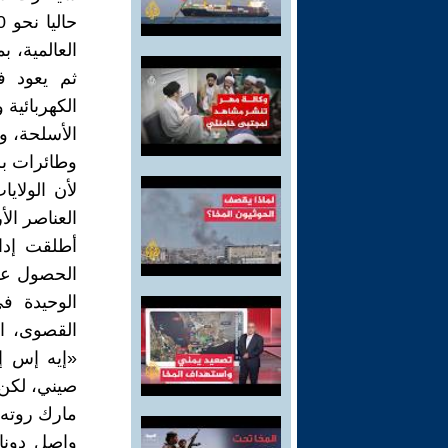
العالمية، 
ثم يعود في
الكهربائية 
وطائرات بري
لأن الولاي
العناصر الأ
الحصول على
الوحيدة ف
القصوى، ال
صيني، لكن 
مارك روته،