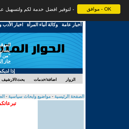
موافق - OK
لتوفير افضل خدمة لكم ولتسهيل عملي
أخبار عامة
-
وكالة أنباء المرأة
-
اخبار الأدب و
الموقع
يسارية
"من أج
حاز ال
إذا لديك
الزوار
اضافة/خدمات
بحث/الارشيف
الصفحة الرئيسية
-
مواضيع وابحاث سياسية
-
الط
تبرعاتكم