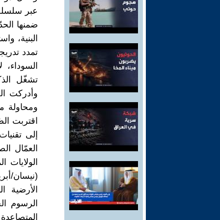
عبر سلسلة 
ضمنها الحدّ 
البنية، واس
تمدد تدريج
السوداء، ل
تشغّل الذك
وأدركت الص
ومحاولة مت
اقتربت الص
إلى تقنيات
العمّال ال
الولايات ا
الأرضية ال
الرسوم الج
المتصاعدة 