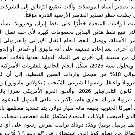
د تصدير أشباه الموصلات وآلات تَصْنِيع الرّقائق إلى الشركات
 جمّدت حَظْر تصدير العناصر الأرضية النادرة مؤقتاً.
 الولايات المتحدة حَظْرًا على نفط إيران وفنزويلا، نشأ
لتي تبيع نفط هذَيْن البَلَدَيْن بخصومات كبيرة لأي جهة تقبل 
ن الأسئلة، ووصل النفط الخام الثقيل الإيراني والفنزويلي 
دان أخرى، بعد إعادة تصنيفه على أنه ماليزي أو عُماني أو إندو
 من سفينة إلى أخرى في المياه الدولية نفذتها ناقلات أط
التتبّع فيها، وبحلول سنة 2025، شكّل الخام الخاضع للعقوبات الأ
وفنزويلا حوالي 18% من مجمل واردات الصين النفطية، إلى أن
زويلا واعتقل رئيسها الشرعي المُنْتَخب (نيكولاس مادورو ) وز
الثالث من كانون الثاني/يناير 2026، وألحق الغزو الأمريكي ضرر
 فنزويلا شريك تجاري هام، وأكبر بلد يتلقى التمويل المدعوم 
أميركا الجنوبية بقيمة مائة مليار دولار، يتم تسديد معظمها با
الذي أصبحت الولايات المتحدة تُسَيْطِرُ عليه فقطعت شحنات
با ( 35 ألف برميل يوميا) وهدّد دونالد ترامب بفرض رسوم على أي 
تقامًا من نظام كوبا الذي استضاف في "لورديس" ( قُرْب هاف