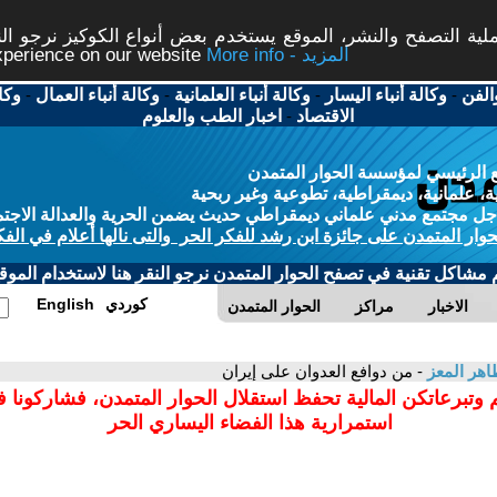
ة التصفح والنشر، الموقع يستخدم بعض أنواع الكوكيز نرجو النق
More info - المزيد
experience on our website
الفن
-
وكالة أنباء اليسار
-
وكالة أنباء العلمانية
-
وكالة أنباء العمال
-
وكا
الاقتصاد
-
اخبار الطب والعلوم
 الرئيسي لمؤسسة الحوار المتمدن
، علمانية، ديمقراطية، تطوعية وغير ربحية
ل مجتمع مدني علماني ديمقراطي حديث يضمن الحرية والعدالة الاجتم
حوار المتمدن على جائزة ابن رشد للفكر الحر والتى نالها أعلام في الفك
م مشاكل تقنية في تصفح الحوار المتمدن نرجو النقر هنا لاستخدام الموقع
كوردي
English
الاخبار
مراكز
الحوار المتمدن
اهر المعز
- من دوافع العدوان على إيران
 وتبرعاتكن المالية تحفظ استقلال الحوار المتمدن، فشاركونا 
استمرارية هذا الفضاء اليساري الحر