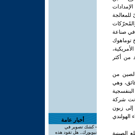
ة النادرة في العالم، وتُكَرِّرُ 90% من الإمدادات
 للمعالجة
مُحرّكات
 في صناعة
 وصواريخ توماهوك
الأمريكية،
 من أكثر
ى حملة دبلوماسية سنة 2018، لمنع الصين من
قائق، وهي
لبنفسجية
انت شركة
تها 150 مليون دولارا إلى زبون
 الهولندي
أخبار عامة
-
كشك تصوير في
نيويورك.. هل تقود هذه
لى السلع الصينية