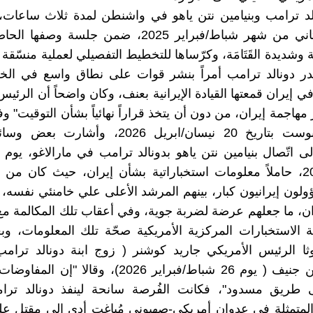
لد ترامب وبنيامين نتن ياهو في واشنطن لمدة ثلاث ساعات،
الأسبوع الثاني من شهر شباط/فبراير 2025، ضمن جلسة وص
ِّيّة وشديدة القَتَامَة، وكرّساها للتخطيط التفصيلي لعملية منسّقة 
در دونالد ترامب أمراً بنشر قوات على نطاق واسع في الخ
 إيران قمعتها القيادة الإيرانية بعنف، وكان واضحاً أن الرئيس
مهاجمة إيران، من دون أن يتخذ قراراً نهائياً بشأن التوقيت" 
واشنطن بوست بتاريخ 20 نيسان/ابريل 2026، وأشار
فبراير 2026، حاملاً معلومات استخباراتية بشأن إيران، حيث كان من
لون إيرانيون كبار، بينهم المرشد الأعلى علي خامنئي نفسه،
، ما جعلهم عرضة لضربة جوية، وفي أعقاب تلك المكالمة مع 
ثا الرئيس الأمريكي جاريد كوشنر ( زوج ابنة دونالد ترام
ويتكوف من جنيف ( يوم 26 شباط/فبراير 2026)، وقالا "
طريق مسدود"، فكانت الفُرصة سانحة لينفذ دونالد تر
لمتمثلة في عدوان أمريكي-صهيوني مُباغت أدى إلى مقتل عل