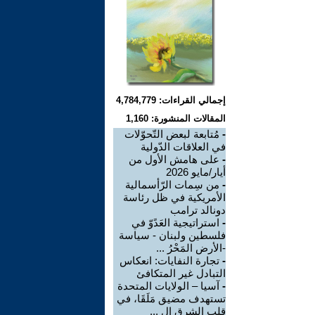
إجمالي القراءات: 4,784,779
المقالات المنشورة: 1,160
-
مُتابعة لبعض التّحوّلات
في العلاقات الدّولية
-
على هامش الأول من
أيار/مايو 2026
-
من سِمات الرّأسمالية
الأمريكية في ظل رئاسة
دونالد ترامب
-
استراتيجية العَدًوّ في
فلسطين ولبنان - سياسة
-الأرض المَحْرُ ...
-
تجارة النفايات: انعكاس
التبادل غير المتكافئ
-
آسيا – الولايات المتحدة
تستهدف مضيق مَلَقَا، في
قلب الشرق ال ...