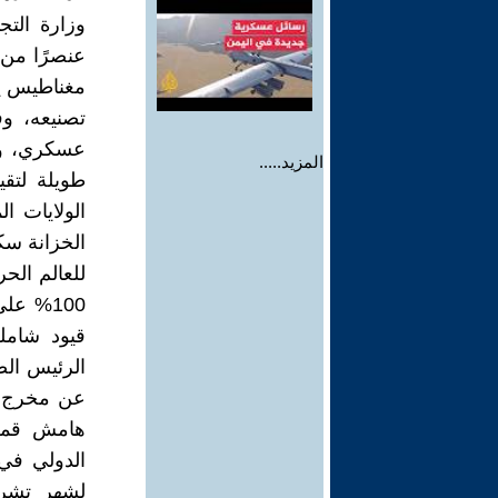
مغناطيس يح
تصنيعه، و
عسكري، وهي
المزيد.....
طويلة لتقي
الولايات ال
الخزانة سك
للعالم الح
قيود شاملة
الرئيس الص
هامش قمة 
الدولي في 