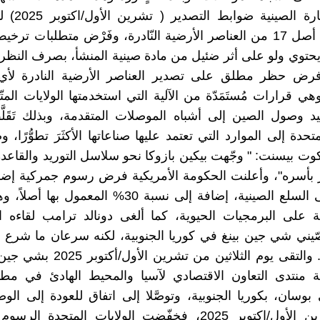
عنصرًا من أصل 17 من العناصر الأرضية النّادرة، وفَرْض متطلبات ت
توي ولو على أثر ضئيل من مادة صينية المنشأ، بصرف النظر
فرض حظر مطلق على تصدير العناصر الأرضية النادرة لأي
 قرارات مُستَمَدّة من الآلية التي استخدمتها الولايات المتّ
يد وصول الصين إلى أشباه الموصلات المتقدمة، وبذلك تَقَلّ
متحدة إلى الموارد التي تعتمد عليها صناعاتها الأكثَرَ تطوُّرًا، 
وت بيسنت: " وجّهت بيكين بازوكا نحو سلاسل التوريد والقاعدة
ر بأسره"، وأعلنت الحكومة الأمريكية فرض رسوم جمركية إضا
100% على السلع الصينية، إضافة إلى نسبة 30% المعمول 
 على البرمجيات الحيوية، كما ألغى دونالد ترامب لقاءه ا
ّيني شي جين بينغ في كوريا الجنوبية، لكنه سرعان ما شرع
عن مخرج. والتقى يوم الثلاثين من تشري
منتدى التعاون الاقتصادي لآسيا والمحيط الهادئ في مطا
بوسان، بكوريا الجنوبية، وتوصَّلا إلى اتفاق للعودة إلى الو
لشهر تشرين الأول/اكتوبر 2025، فخفّضت الولايات المتحدة ا