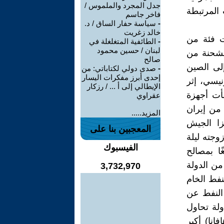
جدل المجرد والملموس /
 المرتبطة
فاخر جاسم
-
سياسة حفار الساق / د.
خالد زغريت
ت فئة من
-
الطائفية المتغلغلة في
لبنان / حسين محمود
الشحنة من
صالح
إلى الصين
-
صدى دولي لكتاباتي: من
إحدى أبرز مفكرات اليسار
نيسي، إثر
الإيطالي إلى أ ... / رزكار
فأت أجهزة
عقراوي
ميركية من إيران
المزيد.....
 غزا الجيش
المعجبين بنا على
وجته ليلة
الفيسبوك
ًا بالغًا بمصالح
من الدولة
3,732,970
لنفط الخام
 النفط عن
دولة تحاول
انا) أكبر