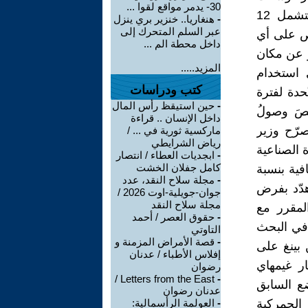
30- يدمر مواقع لقوا ...
وزارة التجارة الصينية ضوابط التصدير ( تشرين الأول/اكتوبر 2025) لتشمل 12
-
هنغاريا.. خنزير بري ينزل
عبر السلم المتحرك إلى
رخيص على أي
داخل محطة الم ...
 عن مكان
المزيد.....
 استخدام
كتب ودراسات
حدة لفترة
-
حين استيقظ رأس المال
َصَ وصولُ
داخل الإنسان .. قراءة
وصرّح وزير
ماركسية ثورية في ... /
رياض الشرايطي
 الصناعية
-
ابجديات العطاء / انتصار
كامل جفلان الخشت
فية بنسبة
-
مجلة سلاح النقد، عدد
بها أصلاً، وهدّد بفرض
جوان-جويلية-اوت 2026 /
مجلة سلاح النقد
لمقرر مع
-
حقوق العصر / أحمد
 في البحث
التاوتي
-
قصة الأمراض المزمنة و
ن الأول/أكتوبر 2025 بشي جين بينغ على
إفلاس الأطباء / عدنان
ر غيمهاي
رضوان
Letters from the East /
-
ضع السابق
عدنان رضوان
لرسوم الجمركية
-
العولمة الرأسمالية: