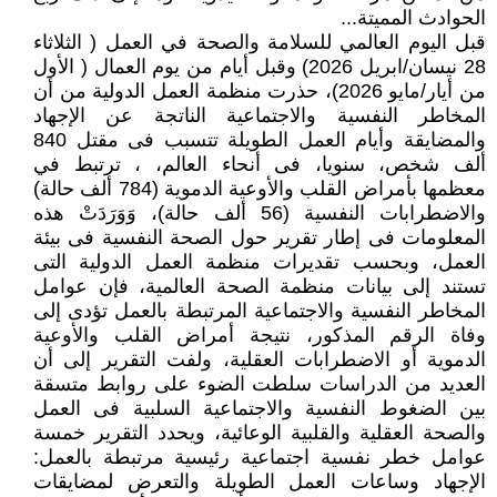
الحوادث المميتة...
قبل اليوم العالمي للسلامة والصحة في العمل ( الثلاثاء
28 نيسان/ابريل 2026) وقبل أيام من يوم العمال ( الأول
من أيار/مايو 2026)، حذرت منظمة العمل الدولية من أن
المخاطر النفسية والاجتماعية الناتجة عن الإجهاد
والمضايقة وأيام العمل الطويلة تتسبب فى مقتل 840
ألف شخص، سنويا، فى أنحاء العالم، ، ترتبط في
معظمها بأمراض القلب والأوعية الدموية (784 ألف حالة)
والاضطرابات النفسية (56 ألف حالة)، وَوَرَدَتْ هذه
المعلومات فى إطار تقرير حول الصحة النفسية فى بيئة
العمل، وبحسب تقديرات منظمة العمل الدولية التى
تستند إلى بيانات منظمة الصحة العالمية، فإن عوامل
المخاطر النفسية والاجتماعية المرتبطة بالعمل تؤدى إلى
وفاة الرقم المذكور، نتيجة أمراض القلب والأوعية
الدموية أو الاضطرابات العقلية، ولفت التقرير إلى أن
العديد من الدراسات سلطت الضوء على روابط متسقة
بين الضغوط النفسية والاجتماعية السلبية فى العمل
والصحة العقلية والقلبية الوعائية، ويحدد التقرير خمسة
عوامل خطر نفسية اجتماعية رئيسية مرتبطة بالعمل:
الإجهاد وساعات العمل الطويلة والتعرض لمضايقات