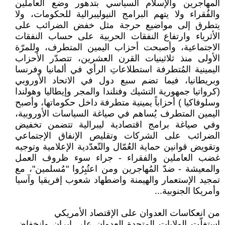
المهاجرين والإسلام السياسي بتدهور وضع العاملين
والفُقراء ولا يتهم البرامج النيوليبرالية للحكومات، ولا
يتطرق إلى مواضيع حرجة مثل خفض الضرائب على
الأثرياء وارتفاع النفقات الحربية على حساب النفقات
الاجتماعية، وأصبحت أحزاب اليمين المتطرف، وللمرّة
الأولى منذ ثلاثينيات القرن العشرين، تتصدّر الأحزاب
اليمينية المُتطرفة استطلاعاتِ الرأي في ألمانيا وفرنسا
وبريطانيا، فيما تضم سبع دول في الاتحاد الأوروبي
(كرواتيا جمهورية التشيك وفنلندا والمجر وإيطاليا وهولندا
وسلوفاكيا ) أحزاباً يمينية متطرفة داخل حكوماتها، وأصبح
اليمين المتطرف يُساهم في صياغة السياسات الأوروبية،
وفي صياغة برامج اقتصادية ليبرالية تتضمن تخفيض
الضرائب على الشركات وتقليص الإنفاق الإجتماعي
وتقويض قوانين حماية العُمّال والتّعدّدية الإعلامية وتوجيه
غضب العاملين والفقراء - جراء سوء ظروف العمل
والمعيشة - ضدّ المُهاجرين ومن اعتُبِرُوا "مُسلمين"، مع
تمجيد الإستعمار والهيمنة واضطهاد شعوب إفريقيا وآسيا
وأمريكا الجنوبية...
من انعكاسات العدوان على الإقتصاد الأمريكي
استغلّت الولايات المتحدة العدوان على إيران وانخفاض