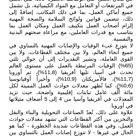
في المرتفعات أو التعامل مع المواد الكيميائية، بل تشمل
جميع أماكن العمل، بما في ذلك المكاتب. إضافةً إلى
ذلك، تتضمن قوانين ولوائح السلامة والصحة المهنية
إلزام أصحاب العمل بتكييف العمل ومكان العمل بما
يتناسب مع قدرات العاملين، مع مراعاة صحتهم البدنية
والنفسية.
لا يتوزع عبء الوفيات والإصابات المهنية بالتساوي في
جميع أنحاء العالم، ولا بين مختلف القطاعات، ولا بين
القوى العاملة، وتشير التقديرات إلى أن حوالي ثلثي
(65%) الوفيات المرتبطة بالعمل على مستوى العالم
تحدث في آسيا، تليها أفريقيا (11,8%)، ثم أوروبا
(11,7%)، فالأمريكتان (10,9%)، وأخيراً أوقيانوسيا
(0,6%)، كما تُظهر معدلات حوادث العمل المميتة لكل
مائة أَلْف عامل تباينات إقليمية واضحة، حيث تزيد
المعدلات في أفريقيا وآسيا من 4 إلى 5 أضعاف مثيلاتها
في أوروبا.
علاوة على ذلك، تُعدّ الصناعات التحويلية والبناء والنقل
والتخزين من أكثر القطاعات التي تشهد معدلات حوادث
العمل، وفي هذه القطاعات شديدة الخطورة - كما هو
الحال في غيرها - لا تتوزع إصابات العمل بالتساوي بين