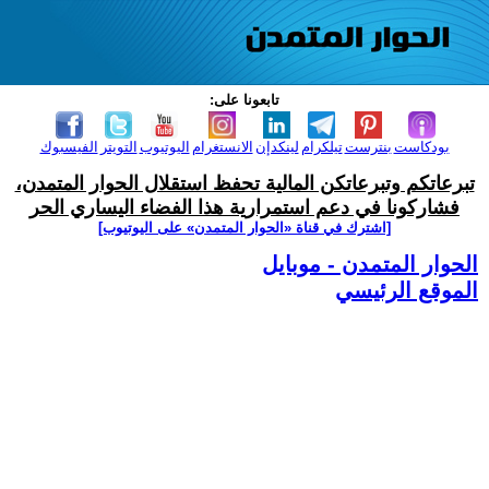
تابعونا على:
بودكاست
بنترست
تيلكرام
لينكدإن
الانستغرام
اليوتيوب
التويتر
الفيسبوك
تبرعاتكم وتبرعاتكن المالية تحفظ استقلال الحوار المتمدن،
فشاركونا في دعم استمرارية هذا الفضاء اليساري الحر
[اشترك في قناة ‫«الحوار المتمدن» على اليوتيوب]
الحوار المتمدن - موبايل
الموقع الرئيسي