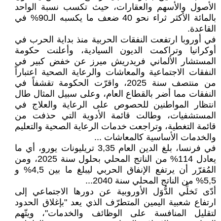
الأصول والأسهم والعقارات، حيث تكسب نسبة الواحد
بالمائة الأكثر ثراء نحو 40 ضعف ما يكسبه الـ90% في
القاعدة.
في أوروبا ارتفعت النفقات الحربية منذ بداية الحرب في
أوكرانيا وتراكمت الديون السيادية، وأعلنت حكومة
المستشار الألماني فريدريش ميرز عن خفض كبير في
النفقات الاجتماعية والمعاشات والرعاية الصحية اعتباراً
من منتصف سنة 2025، واقرّت الحكومة تقشفاً في
النفقات مما أضر بالقطاع العام، وعلى سبيل المثال طال
انتظار المواطنين للحصوص على الرعاية والعلاج في
المستشفيات، وطالت قائمة الأدوية التي حذفت من
قائمة التغطية، وتراجعت خدمات الرعاية الصحية والتعليم
والخدمات الأساسية كالمعاشات ...
في فرنسا، بلغ الدين العام 3,35 تريليونات يورو، أي ما
يعادل 114% من الناتج المحلي بحلول سنة 2025، ومن
المُقرّر أن يرتفع الإنفاق الحربي ليبلغ ما بين 4,5% و
5,5% من الناتج المحلي سنة 2040...
أدّى تَخلِّي الدُّوَل الأوروبية عن دورها الاجتماعي إلى
ارتفاع شعبية اليمين المتطرّف الذي يعد "بإغلاق الحدود
لتقليل المنافسة على الوظائف والخدمات"، ويتّهم