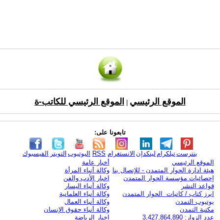
الموقع الرئيسي
الموقع الرئيسي للكاتب-ة
|
تابعونا على:
بنترست
تيلكرام
لينكدإن
الانستغرام
RSS
اليوتيوب
التويتر
الفيسبوك
الموقع الرئيسي
أخبار عامة
هيئة ادارة الحوار المتمدن - للإتصال بنا
وكالة أنباء المرأة
إحصائيات مؤسسة الحوار المتمدن
اخبار الأدب والفن
قواعد النشر
وكالة أنباء اليسار
ابرز كتاب / كاتبات الحوار المتمدن
وكالة أنباء العلمانية
يوتيوب التمدن
وكالة أنباء العمال
مكتبة التمدن
وكالة أنباء حقوق الإنسان
عدد الزوار: 3,427,864,890
اخبار الرياضة