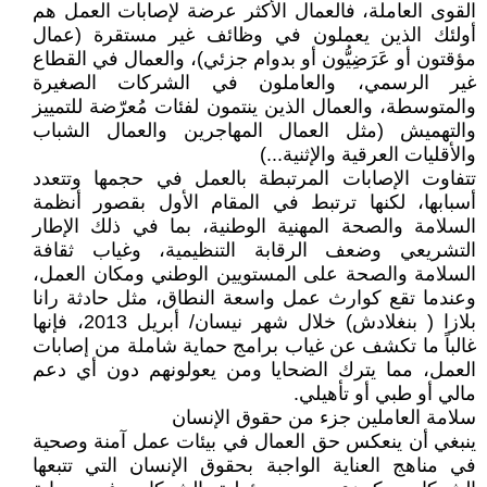
القوى العاملة، فالعمال الأكثر عرضة لإصابات العمل هم
أولئك الذين يعملون في وظائف غير مستقرة (عمال
مؤقتون أو عَرَضِيُّون أو بدوام جزئي)، والعمال في القطاع
غير الرسمي، والعاملون في الشركات الصغيرة
والمتوسطة، والعمال الذين ينتمون لفئات مُعرّضة للتمييز
والتهميش (مثل العمال المهاجرين والعمال الشباب
والأقليات العرقية والإثنية...)
تتفاوت الإصابات المرتبطة بالعمل في حجمها وتتعدد
أسبابها، لكنها ترتبط في المقام الأول بقصور أنظمة
السلامة والصحة المهنية الوطنية، بما في ذلك الإطار
التشريعي وضعف الرقابة التنظيمية، وغياب ثقافة
السلامة والصحة على المستويين الوطني ومكان العمل،
وعندما تقع كوارث عمل واسعة النطاق، مثل حادثة رانا
بلازا ( بنغلادش) خلال شهر نيسان/ أبريل 2013، فإنها
غالباً ما تكشف عن غياب برامج حماية شاملة من إصابات
العمل، مما يترك الضحايا ومن يعولونهم دون أي دعم
مالي أو طبي أو تأهيلي.
سلامة العاملين جزء من حقوق الإنسان
ينبغي أن ينعكس حق العمال في بيئات عمل آمنة وصحية
في مناهج العناية الواجبة بحقوق الإنسان التي تتبعها