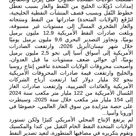
إمدادات دُوَيْلات الخليج من النّفط والغاز بسبب تعطّل
خطوط النّقل وبسبب قصف المنشآت النفطية الخليجية،
لترْفَع (الولايات المتحدة) صادراتها من النفط ومنتجاته
والغاز الصّخري المسال إلى مستويات غير مسبوقة،
وبلغت صادرات النفط الأمريكية 12,9 مليون برميل
يوميًا، وتجاوز التصدير البحري 9,6 مليون برميل يوميًا
خلال شهر نيسان/أبريل 2026، وارتفعت الصادرات
الأمريكية إلى أسواق آسيا إلى نحو 2,5 مليون برميل
يوميًا، أي حوالي ضعف مستويات ما قبل العدوان،
وأصبحت محروقات الولايات المتحدة تنافس إنتاج روسيا
والخليج وارتفعت قيمة صادرات المحروقات الأمريكية
بنحو 32 مليار دولار كما ارتفعت أرباح الشركات
الأمريكية والعائدات الضريبية، وإرتفعت صادرات الغاز
المُسال الأمريكية من 122 مليار متر مكعب سنة 2024
إلى 154 مليار متر مكعب خلال سنة 2025، وسيطرت
على حصة متزايدة من سوق الغاز العالمي، خصوصًا في
أوروبا وآسيا...
لم يرتفع الإنتاج المحلي الأمريكي كثيرًا ولكن تستورد
الولايات المتحدة النفط الخام الثقيل من كندا والمكسيك
وتقوم بتكريره في مصافيها المتطورة، لتعيد تصدير النفط