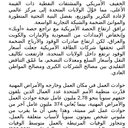
الخفيف الأمريكي والمشتقات النفطية ذات القيمة
الأعلى، مما حَوَّلَ الولايات المتحدة إلى مركز عالمي
لإعادة التكرير والتوزيع، بفضل البنية التحتية المتطورة
والموانئ الضخمة والشبكة التجارية الواسعة.
ترافق ارتفاع الحصة الأمريكية مع تراجع حصة «أوبك»
وإنخفاض الإمدادات من السعودية والإمارات والكويت
والعراق، لكن ارتفاع صادرات الوقود والأرباح الضخمة
التي تحققها شركات الطاقة الأمريكية جعلت أسعار
الوقود ترتفع داخل الولايات المتحدة، فارتفعت تكاليف
النقل وأسعار السلع ومعدلات التضخم، ما عَمّق التناقض
التقليدي بين مصالح الشركات الكبرى ومصالح المواطن
العادي.
حوادث العمل في مكان العمل وخارجه والأمراض المهنية
قدّرت منظمة الأمم المتحدة عدد العمال الذين يلقون
حتفهم سنوياً بنحو 2,78 مليون عامل نتيجة حوادث العمل
والأمراض المهنية، بينما يُعاني 374 مليون عامل آخر من
حوادث عمل غير مميتة، وهذا يعني أن ما يقرب من
مليوني شخص يموتون سنوياً لأسباب متعلقة بالعمل،
وتتجاوز الوفيات المرتبطة بالعمل متوسط الوفيات