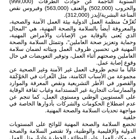
السنوية الناجمة عن حوادث الطرقات (999,000)
والحروب (502,000) والعنف (563,000) وفيروس نقص
المناعة البشرية/إيدز (312,000).
تُعَرِّفُ منظمة العمل الدولية بيئة العمل الآمنة والصحية،
والمعروفة أيضاً بالسلامة والصحة المهنية، هي "المجال
الذي يُعنى بالوقاية من الإصابات والأمراض المهنية،
وحماية وتعزيز صحة العاملين"، وتتمثل السلامة والصحة
المهنية في تحسين ظروف العمل وبيئاته لضمان سلامة
العاملين وصحتهم أثناء العمل، وتوفير التعويضات في حال
وقوع إصابة عمل.
غالباً ما تنجم ظروف العمل غير الآمنة وغير الصحية عن
مجموعة من الأسباب الكامنة، مثل الثّغرات في الحَوْكَمَة
والقصور في الأطر التشريعية ونقص المعرفة والموارد
والممارسات التجارية غير المستدامة وغياب ثقافة الوقاية
على المستويين الوطني ومستوى العمل، كما تنجم عن
عدم اضطلاع الحكومات والشركات بأدوارها الخاصة في
مواجهة تحديات السلامة والصحة المهنية.
خلفية
تخضع السلامة والصحة المهنية للوائح على المستويات
الدولية والإقليمية والوطنية، ولا تقتصر السلامة والصحة
في مكان العمل على الوظائف الخطرة عادةً، مثل العمل