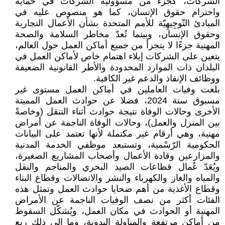
الشركات، كجزء من مسؤولية الشركات في حماية
واحترام حقوق الإنسان، كما هو منصوص عليه في
المبادئ التّوجِيهِيّة للأمم المتحدة بشأن الأعمال التجارية
وحقوق الإنسان، وبينما تُعدّ مخاطر السلامة والصحة
المهنية جزءًا لا يتجزأ من جميع أماكن العمل حول العالم،
يتعين على الشركات إيلاء اهتمام خاص لأماكن العمل في
البلدان ذات الموارد المحدودة والأطر القانونية الضعيفة
ووظائف الإنفاذ والدعم غير الكافية.
بلغت وفيات العاملين في أماكن العمل مستوى غير
مسبوق سنة 2024، فضلا عن حوادث العمل المميتة
الأخرى وحالات الوفاة نتيجة حوادث أثناء التنقل (وخاصةً
بين المنزل والعمل)، وحالات الوفاة الناجمة عن أمراض
مهنية، وهي أرقام غير مكتملة لأنها تعتمد على البيانات
الحكومية الرّسْمية، وتستبعد موظفي الخدمة المدنية
والمزارعين وقادة الأعمال وأصحاب المشاريع الصغيرة،
ويُعَدّ عُمال قطاعات الصيد البحري والمناجم والنقل
والمياه والغاز والكهرباء والنشر والاتصالات وقطاع البناء
وقطاع الأغذية من أهم ضحايا حوادث العمل وتمثل هذه
الفئات أكثر من نصف الوفيات الناجمة عن الأمراض
المهنية أو الحوادث في مكان العمل، ويُشكّل السقوط
من أماكن مرتفعة والمناولة اليدوية، وما إلى ذلك ربع