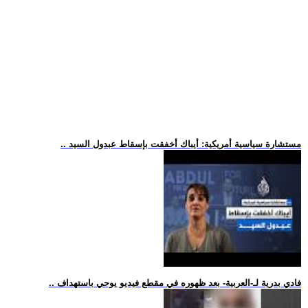
.. مستشارة سياسية أمريكية: أيباك أخفقت بإسقاط عبدول السيد
.. فادي بدرية لـ-العربية- بعد ظهوره في مقطع فيديو يوحي باستهداف