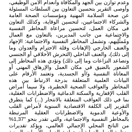
وعدم توازن بين الجهد والمكافأة وانعدام الأمن الوظيفي،
وأوصى التقرير بتحسين التعاون بين السلطات المسئولة
عن صحة السلامة المهنية ومؤسسات الصحة العامة
والشركاء الاجتماعيين، لتحسين الوقاية، وكذلك التعاون
فى مكان العمل، لتحسين مراعاة المخاطر النفسية
والاجتماعية من جانب المديرين، بالتعاون مع العمال
ومُمثِّلِيهم، وتشمل المخاطر النفسية والاجتماعية: الإجهاد
والعنف الخارجي (الإهانات وقلة الاحترام والعدوان وما
إلى ذلك)، والعنف الداخلي (التحرش الأخلاقي أو الجنسي
وتصاعد النزاعات وما إلى ذلك) وتؤدي هذه المخاطر إلى
الشعور بالضيق في مكان العمل والإرهاق المهني أو
المعاناة النفسية و/أو الجسدية، وتعتمد الأرقام على
البيانات العلمية المتعلقة بدرجة الارتباط بين هذه
المخاطر والعواقب الصحية الخطيرة، ولا سيما أمراض
القلب الإقفارية والسكتة الدماغية والاضطرابات العقلية،
بما في ذلك العواقب المتعلقة بالانتحار (...) كما يتطرق
التقرير إلى الكلفة الاقتصادية السنوية لأمراض القلب
والأوعية الدموية والاضطرابات العقلية المرتبطة
بالمخاطر النفسية والاجتماعية، والتي تقدر بنحو "1,37%
من الناتج المحلي الإجمالي العالمي، ويؤكد تقديرات