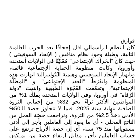
فوارق
كان النظام الرأسمالي اقل إجحافًا بعد الحرب العالمية
الثانية، وطيلة وجود نظام منافس ( الإتحاد السوفييتي )
حيث كان "الحَراك الإجتماعي" مُمْكِنًا في الولايات المتحدة
وأوروبا، وكانت منظومة الحماية الإجتماعية قائمة،
وبانهيار الإتحاد السوفييتي وهيمنة النّيُوليبرالية انهارت هذه
المنظومة وانفَرَطَ "العقد الإجتماعي" و "المِطَلّة
الإجتماعية"، وتعمّقت الفَجْوَة الطّبَقِية وانتهت "دولة
الرّفاه" في أوروبا، وفي الولايات المتحدة يملك 1% من
المواطنين الأكثر ثراءً نحو 32% من إجمالي الثروة
الصافية بنهاية سنة 2025، فيما لا تتجاوز حصة الـ50%
الأدنى دخلاً 2,5% من الثروة، وتراجعت حصّة العمل من
الناتج المحلي - أي ما يعود إلى العاملين بأجر إلى أدنى
مستوياتها منذ 75 سنة، أي إن حصة الأرباح ترتفع على
حساب العاملين بأجر، مقابل ارتفاع حصة من يملكون