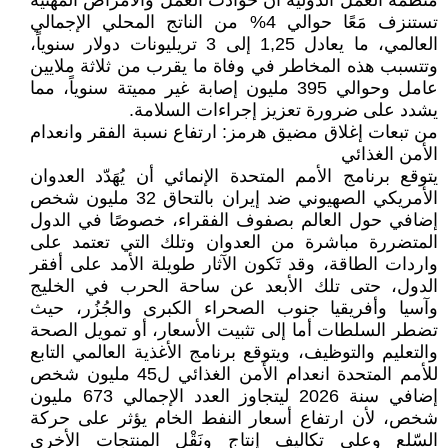
منظمة العمل الدولية أن حوادث العمل والأمراض المهنية
تستنزف مَعًا حوالي 4% من الناتج المحلي الإجمالي
العالمي، ما يعادل 1,25 إلى 3 تريليونات دولار سنوياً،
وتتسبب هذه المخاطر في وفاة ما يقرب من ثلاثة ملايين
عامل وحوالي 395 مليون إصابة غير مميتة سنوياً، مما
يشدد على ضرورة تعزيز إجراءات السلامة.
من تبعات إغلاق مضيق هرمز: ارتفاع نسبة الفقر وانعدام
الأمن الغذائي
يتوقع برنامج الأمم المتحدة الإنمائي أن يُهَدّد العدوان
الأمريكي الصهيوني ضد إيران بالتحاق 32 مليون شخص
إضافي حول العالم بصفوف الفقراء، خصوصًا في الدول
المتضررة مباشرة من العدوان وتلك التي تعتمد على
واردات الطاقة، وقد تَكون الآثار طويلة الأمد على أفقر
الدول، حتى تلك الأبعد عن ساحة الحرب في الخليج
وآسيا وأفريقيا جنوب الصحراء الكبرى والجُزُر، حيث
تضطر السلطات أما إلى تثبيت الأسعار، أو تمويل الصحة
والتعليم والتوظيف، ويتوقع برنامج الأغذية العالمي التابع
للأمم المتحدة انعدام الأمن الغذائي ل45 مليون شخص
إضافي سنة 2026 ليتجاوز العدد الإجمالي 673 مليون
شخص، لأن ارتفاع أسعار النفط الخام يؤثر على حركة
السّلع وعلى تكاليف إنتاج ونَقْل المنتجات الأخرى