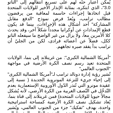
يُمكن اعتبار حثّه لهم على تسريع انتقالهم إلى "الناتو
3.0"، الذي ابتكره، بمثابة الإنذار الأخير للولايات المتحدة
قبل اتخاذها إجراءات حاسمة لمعاقبة من يرفضون
مطالب ترامب، ويُعدّ فرض نموذج "الدفع مقابل
المشاركة" أحد أشكال هذه الإجراءات، بينما قد يكون
قطع الإمدادات عن أوكرانيا مجدداً شكلاً آخر، وقد يحدث
كلا الأمرين معاً، ولا يزال من غير الواضح ما سيفعله الناتو
ككل، فضلاً عن أعضائه فرادى، لكن من الجليّ أن
ترامب بدأ يفقد صبره تجاههم.
"أمريكا الشمالية الكبرى": من غرينلاند إلى بنما، الولايات
المتحدة تعيد رسم نصف الكرة الأرضية في مواجهة
"الجنوب العالمي"
تُشير رؤية إدارة دونالد ترامب لـ"أمريكا الشمالية الكبرى"
إلى إحياء جريء للنزعة المونروية الجديدة ( نسبة إلى
عقيدة مونرو التي تُنذر الدّول الأوروبية الإستعمارية بعدم
التّدخّل في النّصف الغربية من الكرة الأرضي، لأنه يُشكل
مجالاً حيويا للولايات المتحدة) فمن غرينلاند إلى قناة بنما،
يُعاد تشكيل نصف الكرة الأرضية كمساحة استراتيجية
واحدة، بهدف "تفكيك" جزء من الجنوب العالمي، ويُشير