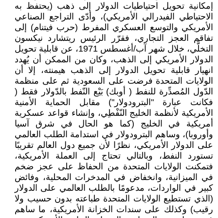
إمكانية تحويل احتياطيات الدولار إلى ذهب (يحتفظ به
الاحتياطي الفيدرالي الأمريكي)، وأدّى التراجع الصناعي
الأمريكي والتوسع العسكري المفرط (حرب فيتنام) إلى
تفاقم العجز التجاري، فقرّر الرئيس ريتشارد نيكسون
التخلَّي، خلال شهر آب/أغسطس 1971، عن قابلية تحويل
الدولار الأمريكي إلى الذهب، وكان من الممكن أن يُهدد
انهيار قابلية تحويل الدولار إلى الذهب هيمنته، إلا أن
الولايات المتحدة فرضت على السعودية ثم على منظمة
الدّول المُصدِّرة للنفط ( أوبك) بَيْع النّفط بالدّولار فقط (
فكانت عبارة "البترودولار") مقابل الحماية الأمنية
الأمريكية لأنظمة الخليج النّفْطِي، وإنشاء قواعد عسكرية
أمريكية في الخليج (كما هو الحال في شرق آسيا
وأوروبا)، وساهم البترودولار في استدامة الطلب العالمي
على الدولار الأمريكي، نظرًا لأن جميع دول العالم تقريبًا
تستورد النفط، وبالتالي تحتاج إلى العملة الأمريكية،
فتمكنت الولايات المتحدة من الحفاظ على عجز ضخم
في الميزانية، وانخفاض في المدخرات المحلية، وفائض
كبير في الواردات، مدعومًا بالطلب العالمي على الدولار
(الذي تستطيع الولايات المتحدة طباعته بدون حسيب ولا
رقيب) وكذلك على سندات الخزانة الأمريكية، ما ساهم