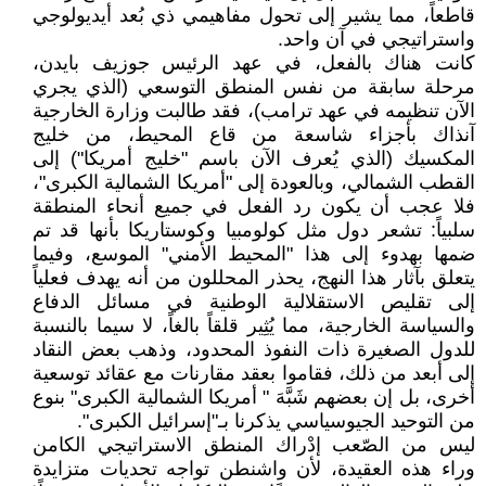
قاطعاً، مما يشير إلى تحول مفاهيمي ذي بُعد أيديولوجي
واستراتيجي في آن واحد.
كانت هناك بالفعل، في عهد الرئيس جوزيف بايدن،
مرحلة سابقة من نفس المنطق التوسعي (الذي يجري
الآن تنظيمه في عهد ترامب)، فقد طالبت وزارة الخارجية
آنذاك بأجزاء شاسعة من قاع المحيط، من خليج
المكسيك (الذي يُعرف الآن باسم "خليج أمريكا") إلى
القطب الشمالي، وبالعودة إلى "أمريكا الشمالية الكبرى"،
فلا عجب أن يكون رد الفعل في جميع أنحاء المنطقة
سلبياً: تشعر دول مثل كولومبيا وكوستاريكا بأنها قد تم
ضمها بهدوء إلى هذا "المحيط الأمني" الموسع، وفيما
يتعلق بآثار هذا النهج، يحذر المحللون من أنه يهدف فعلياً
إلى تقليص الاستقلالية الوطنية في مسائل الدفاع
والسياسة الخارجية، مما يُثِير قلقاً بالغاً، لا سيما بالنسبة
للدول الصغيرة ذات النفوذ المحدود، وذهب بعض النقاد
إلى أبعد من ذلك، فقاموا بعقد مقارنات مع عقائد توسعية
أخرى، بل إن بعضهم شَبَّهَ " أمريكا الشمالية الكبرى" بنوع
من التوحيد الجيوسياسي يذكرنا بـ"إسرائيل الكبرى".
ليس من الصّعب إدْراك المنطق الاستراتيجي الكامن
وراء هذه العقيدة، لأن واشنطن تواجه تحديات متزايدة