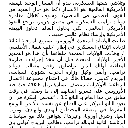
وتلاشي هيبتها العسكرية، يبدو أن المسار الوحيد للهيمنة
الأمريكية العالمية هو الانحدار (كما هو حال العديد من
القوى العظمى في الماضي)، وسوف تُعَجِّلُ مغامرة
دونالد ترامب العسكرية في مضيق هرمز، تراجع النفوذ
الأمريكي العالمي، لكي يحاول العالم تجاوز الهيمنة
الأمريكية وإرساء نظام عالمي جديد...
طالبت الولايات المتحدة الأوروبيين بتسريع المرحلة الثالثة
لزيادة الإنفاق العسكري في إطار "حلف شمال الأطلسي
"، وهدّدت الولايات المتحدة حلفاءها بأن هذا هو التحذير
الأخير للولايات المتحدة قبل أن تتخذ إجراءات صارمة
لمعاقبة أولئك الذين يواصلون رفض مطالب دونالد
ترامب، وألقى وكيل وزارة الحرب لشؤون السياسة،
إلبريدج كولبي، خطابًا هامًّا في اجتماع مجموعة الاتصال
الدفاعية الأوكرانية منتصف نيسان/أبريل 2026، حث فيه
الأوروبيين على تسريع انتقالهم إلى ما وصفه في وقت
سابق من هذا العام بـ"الناتو 3.0". "تتلخص الفكرة في أن
يعود الناتو للتركيز على الدفاع عن نفسه بدلًا من التوسع
المفرط في منطقة المحيطين الهندي والهادئ، وغرب
آسيا، وشرق أوروبا، وغيرها"، ليتوافق ذلك مع سياسات
الرئاسة الثانية لدونالد ترامب، وطالب إلبريدج كولبي بأن