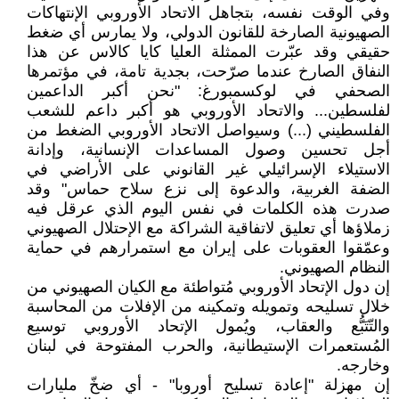
وفي الوقت نفسه، بتجاهل الاتحاد الأوروبي الإنتهاكات
الصهيونية الصارخة للقانون الدولي، ولا يمارس أي ضغط
حقيقي وقد عبّرت الممثلة العليا كايا كالاس عن هذا
النفاق الصارخ عندما صرّحت، بجدية تامة، في مؤتمرها
الصحفي في لوكسمبورغ: "نحن أكبر الداعمين
لفلسطين... والاتحاد الأوروبي هو أكبر داعم للشعب
الفلسطيني (...) وسيواصل الاتحاد الأوروبي الضغط من
أجل تحسين وصول المساعدات الإنسانية، وإدانة
الاستيلاء الإسرائيلي غير القانوني على الأراضي في
الضفة الغربية، والدعوة إلى نزع سلاح حماس" وقد
صدرت هذه الكلمات في نفس اليوم الذي عرقل فيه
زملاؤها أي تعليق لاتفاقية الشراكة مع الإحتلال الصهيوني
وعمّقوا العقوبات على إيران مع استمرارهم في حماية
النظام الصهيوني.
إن دول الإتحاد الأوروبي مُتواطئة مع الكيان الصهيوني من
خلال تسليحه وتمويله وتمكينه من الإفلات من المحاسبة
والتّتَبُّع والعقاب، ويُمول الإتحاد الأوروبي توسيع
المُستعمرات الإستيطانية، والحرب المفتوحة في لبنان
وخارجه.
إن مهزلة "إعادة تسليح أوروبا" - أي ضخّ مليارات