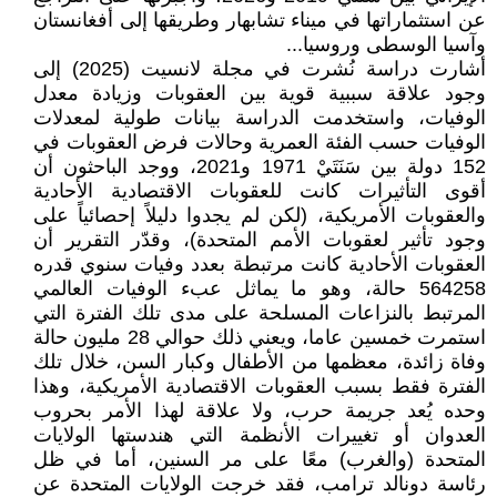
عن استثماراتها في ميناء تشابهار وطريقها إلى أفغانستان
وآسيا الوسطى وروسيا...
أشارت دراسة نُشرت في مجلة لانسيت (2025) إلى
وجود علاقة سببية قوية بين العقوبات وزيادة معدل
الوفيات، واستخدمت الدراسة بيانات طولية لمعدلات
الوفيات حسب الفئة العمرية وحالات فرض العقوبات في
152 دولة بين سَنَتَيْ 1971 و2021، ووجد الباحثون أن
أقوى التأثيرات كانت للعقوبات الاقتصادية الأحادية
والعقوبات الأمريكية، (لكن لم يجدوا دليلاً إحصائياً على
وجود تأثير لعقوبات الأمم المتحدة)، وقدّر التقرير أن
العقوبات الأحادية كانت مرتبطة بعدد وفيات سنوي قدره
564258 حالة، وهو ما يماثل عبء الوفيات العالمي
المرتبط بالنزاعات المسلحة على مدى تلك الفترة التي
استمرت خمسين عاما، ويعني ذلك حوالي 28 مليون حالة
وفاة زائدة، معظمها من الأطفال وكبار السن، خلال تلك
الفترة فقط بسبب العقوبات الاقتصادية الأمريكية، وهذا
وحده يُعد جريمة حرب، ولا علاقة لهذا الأمر بحروب
العدوان أو تغييرات الأنظمة التي هندستها الولايات
المتحدة (والغرب) معًا على مر السنين، أما في ظل
رئاسة دونالد ترامب، فقد خرجت الولايات المتحدة عن