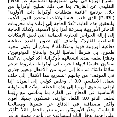
"تُسرع أوروبا في تولي مسؤوليتها الأساسية عن الدفاع
التقليدي عن القارة"، بما في ذلك تسليح أوكرانيا من
خلال برنامج "قائمة متطلبات أوكرانيا ذات الأولوية"
(PURL) الذي تلعب فيه الولايات المتحدة الدور الأهم،
ولتحقيق هذه الغاية، "تُعدّ الحاجة إلى إعادة بناء مخزونات
الذخائر الأوروبية بسرعة أمرًا بالغ الأهمية، وكذلك الحاجة
إلى إزالة الحواجز التجارية الحمائية التي تُعيق الإمكانات
الصناعية للقارة"، وأضاف "إن تطوير قاعدة صناعية
دفاعية أوروبية قوية ومتكاملة لا يمكن أن يكون مجرد
طموح، بل شرطًا أساسيًا للردع والدفاع الموثوقين"،
ونظرًا لعلمه بمدى انشغالهم بأوكرانيا، أكد كولبي أن "هذا
سيكون حاسمًا لإنهاء الحرب في أوكرانيا، بشروط تدعم
سلامًا دائمًا"، ثم دعا إلى مزيد من "الأفعال وتغيير جذري
في الموقف" من جانبهم "لتسريع هذا الانتقال إلى حلف
شمال الأطلسي 3.0 "، وخلص كولبي إلى القول: "إذا
ارتقى مستوى أوروبا إلى هذه اللحظة، وتبنّت المسؤولية
الأساسية عن الدفاع عن القارة بما يتماشى مع رؤيتنا
لحلف الناتو 3.0 المُعاد توازنه، فسنكون جميعًا أقوى
وأكثر مصداقية في الدفاع عن شعوبنا ومصالحنا
الوطنية"، وحذّرَ الأوروبّيّين بنبرة تنذر بالخطر قائلاً: "أؤكد
على أهمية تدخل الناتو للمساعدة في تأمين مضيق هرمز