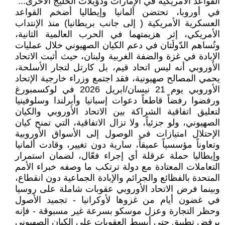
القواعد الأمريكية في الإمارات ودُوَيْلات الخليج الأُخرى...
في أوروبا، تحتضن ألمانيا وإيطاليا أضخم القواعد
العسكرية الأمريكية ( إلى جانب بريطانيا) منذ الإنتداب
الأمريكي، إثر هزيمتهما في الحرب العالمية الثانية،
وتُساهم الدّولَتان في دعم الكيان الصهيوني خلال عمليات
الإبادة في غزة والضفة الغربية ولبنان، حيث أثبت الاتحاد
الأوروبي أنه ليس اتحاد قيم، بل كارتل لتجار الأسلحة،
يحمي المصالح صهيونية، فقد اجتمع وزراء خارجية الإتحاد
الأوروبي يوم 21 نيسان/ابريل 2026 في لوكسمبورغ
ورفضوا رفضاً قاطعاً دعوات إسبانيا وأيرلندا وسلوفينيا
لتعليق اتفاقية الشراكة بين الاتحاد الأوروبي والكيان
الصهيوني، ولو جزئياً، ولا تزال الاتفاقية، التي تمنح كيان
الإحتلال امتيازات في الوصول إلى الأسواق الأوروبية
وتعاوناً مؤسسياً عميقاً، سارية دون تغيير، وقادت ألمانيا
وإيطاليا حملة عرقلة أي إجراء فعّال، لضمان استمرار
التعاملات المعتادة مع دولة ترتكب ما وصفه خبراء الأمم
المتحدة بالفظائع والجرائم والإبادة الجماعية دون انقطاع،
وبينما فرض الاتحاد الأوروبي عقوبات شاملة على روسيا
في غضون أيام من غزوها لأوكرانيا - تجميد الأصول
وحظر التجارة وعزل موسكو بسرعة غير مسبوقة - فإنه
يرفض تطبيق حتى أبسط العقوبات على الكيان الصهيوني