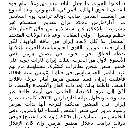
دفاعاتها الجوية، ما جعل البلاد تبدو مهزومةً أمام قوة
القصف الجوي الهائل، الأمريكي- الصهيوني، وبعد أسبوع
من القصف المدمر، طالب دونالد ترامب يوم السادس
من آذار/مارس 2026 إيران بتقديم "استسلام غير
مشروط" والإعلان عن استسلامها من خلال "اختيار قائد
عظيم ومقبول"، وفي المقابل، وعد بأن الولايات المتحدة
"ستعمل بلا كلل لإنقاذ إيران من حافة الهاوية"، لكن
إيران قلبت موازين القوى الجيوسياسية للحرب بإغلاقها
نقطة اختناق بحرية حيوية في مضيق هرمز، ففي
الأسبوع الأول من الحرب، شنّت إيران غارات جوية على
خمس سفن شحن بطائرات مُسَيّرة، مستلهمة من نهج
عبد الناصر الجيوسياسي في قناة السّويس سنة 1956،
فأغلقت إيران فعلياً مضيق هرمز أمام حركة ناقلات
النفط، قاطعةً بذلك إمدادات الغاز والأسمدة والنفط، ما
أدّى إلى غرق الاقتصاد العالمي في أزمة طاقة غير
مسبوقة، وبحلول نهاية آذار/مارس 2026، كانت سيطرة
إيران على المضيق محكمة لدرجة أنها بدأت بفرض
رسوم مرور على سفن الشحن للسماح لها بالمرور، وفي
الخامس من نيسان/ابريل 2025 (يوم عيد الفصح) فوجئ
دونالد ترامب بإغلاق مضيق هرمز، وإن كان الإغلاق