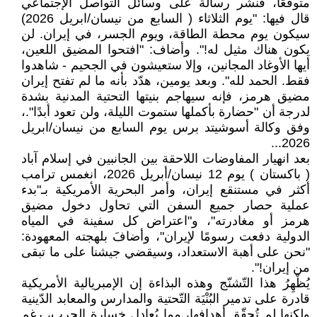
متوقعًا، فنشر رسالة على وسائل التواصل الإجتماعي
قال فيها: "يوم الثلاثاء ( السابع من نيسان/ابريل 2026)
سيكون يوم محطة الطاقة، ويوم الجسر، في إيران. لن
يكون هناك مثيل له!". وأضاف: "افتحوا المضيق اللعين،
أيها الأوغاد المجانين، وإلا ستعيشون في الجحيم - شاهدوا
فقط. الحمد لله". وبعد يومين، هدّد بأنه ما لم تفتح إيران
مضيق هرمز، فإنه سيهاجم بنيتها التحتية المدنية بشدة
لدرجة أن "حضارة بأكملها ستموت الليلة، ولن تعود أبدًا".،
وفق وكالة أسوشيتد برس يوم السابع من نيسان/ابريل
2026...
بعد انهيار المفاوضات اللاحقة بين الجانبين في إسلام آباد
( باكستان ) يوم 12 نيسان/أبريل 2026، انغمس ترامب
أكثر في مستنقع إيران، وأمر البحرية الأمريكية بـ"بدء
عملية حصار جميع السفن التي تحاول دخول مضيق
هرمز أو مغادرته"، و"اعتراض كل سفينة في المياه
الدولية دفعت رسومًا لإيران"، وأضافَ بلهجته المعهودة:
"نحن على أهبة الاستعداد، وسيقضي جيشنا على ما تبقى
من إيران!".
يُظْهِرُ هذا التّشنّج وهذه البذاءة إن الإمبريالية الأمريكية
قادرة على تدمير البُنْيَة التّحتية والمدارس والمعابد الدّينية
ولكنها لم تُحقّق أهدافها، مما يُعادل خسارة الحرب، رغم