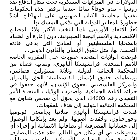
الدولارات في الميزانيات العسكرية تحت ستار الدفاع ضد
روسيا - تبدو جوفاءً تمامًا عندما ترفض هذه الحكومات
نفسها محاسبة الكيان الصهيوني على انتهاكاتٍ أشدّ
خطورةً للمعايير الدولية التي تدّعي التمسك بها.
يُعَدُّ الاتحاد الأوروبي ناديا للنخب الأكثر ولاءً للمصالح
الاقتصادية والاستراتيجية الصهيونية، دون إعارة أي اهتمام
بالضحايا الفلسطينيين أو المبادئ التي يدعي قادته
التمسك بها، مثل حقوق الإنسان والقانون الدولي...
فرضت الولايات المتحدة عقوبات على المقررة الخاصة
للأمم المتحدة، فرانشيسكا ألبانيزي، وثمانية قضاة من
المحكمة الجنائية الدولية، وثلاثة مسؤولين قضائيين،
ومنظمات حقوق الإنسان الفلسطينية: الحق والميزان
والمركز الفلسطيني لحقوق الإنسان، لأنهم حققوا في
جرائم الإبادة الجماعية، وأصدرت الولايات المتحدة الأمر
التنفيذي رقم 14203، الذي يحوّل أي شخص يتعاون مع
المحكمة الجنائية الدولية إلى هدف للعقوبات.
فقدت فرانشيسكا ألبانيزي صلاتها بجامعتي كولومبيا
وجورجتاون، وجُمّدت أصولها، ولم يعد بإمكانها الوصول
إلى حساباتها المصرفية أو بطاقاتها الائتمانية أو إجراء أي
مدفوعات في أي مكان في العالم، فقد حذت المصارف
الأوروبية حِذْوَ المصارف الأمريكية، وأغلقت حسابات