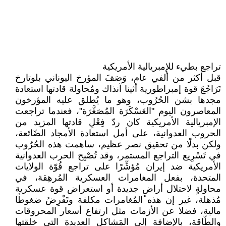
تراجع بطيء للإمبريالية الأمريكية
قبل أكثر من ألفي عام، وَصَفَ المؤرخ اليوناني بلوتارخ
تَرَاجُعَ قوة إمبراطورية أثينا آنذاك ومُحاولة قادتها استعادة
مجدها بشن الحُرُوب، وهو ما يُطلق عليه المؤرخون
المعاصرون اليوم "العَسْكَرَة المُصَغَّرَة"، فعندما تراجعت
الإمبريالية الأمريكية كان ردّ فِعْلِ قادتها المزيد من
الحروب العدوانية، على أمل استعادة الأمجاد الضّائعة،
ولكن بدلًا من تحقيق نصر عظيم، ساهمت هذه الحُرُوب
في تَسْرِيع التراجع المستمر، وقد تُصْبِح الحرب العدوانية
الأمريكية ضد إيران مُؤشِّرًا على تراجع قُوّة الولايات
المتحدة، بفعل المغامرات العسكرية المُرهِقة، في
محاولةٍ لاحتلال أراضٍ جديدة أو استعراض قوة عسكرية
مُذهلة، غير إن هذه المُغامرات مكلفة وتَفْرِضُ ضغوطًا
مالية، فضلا عن الأزمات مثل ارتفاع أسعار المحروقات
والطّاقة، بالإضافة إلى المَشاكل العديدة التي خلقتها