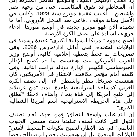
رد الفعل الإقليمي العنيف والتوسع العالمي المفرط إلى
أن المخاطر قد تفوق المكاسب، حتى من وجهة نظر
واشنطن... أُعلنت عقيدة مونرو سنة 1823، وكانت في
الأصل بمثابة موقف دفاعي ضد التدخل الأوروبي. أما ما
نشهده الآن فهو مونرو جديدة في أوسع صورها: ادعاء
جريء بالسيادة على نصف الكرة الأرضية.
أصبح مفهوم "أمريكا الشمالية الكبرى" عقيدة رسمية في
الولايات المتحدة، ففي أوائل آذار/مارس 2026، وفي
تصريحات لم تحظَ بتغطية إعلامية كافية، أوضح وزير
الحرب الأمريكي بيت هيغسيث ما قد يُصبح الإطار
الجيوسياسي المُهيمن لإدارة دونالد ترامب الثانية، وفي
كلمته أمام مؤتمر مكافحة الاحتكار في الأمريكتين، كان
هيغسيث صريحًا: تنظر واشنطن الآن إلى نصف الكرة
الغربي كمساحة استراتيجية واحدة، تمتد "من غرينلاند
إلى خليج أمريكا إلى قناة بنما"، وأضاف لاحقًا: "نُطلق
على هذه الخريطة الاستراتيجية اسم أمريكا الشمالية
الكبرى".
إن التداعيات واسعة النطاق: فمن جهة، تُعاد تصنيف
الدول التي كانت تُصنف تقليدياً تحت مسمى "الجنوب
العالمي" في هذا الإطار، لتصبح مكونات "المحيط الأمني"
للولايات المتحدة، بل إن هيغسيث رفض المصطلح رفضاً