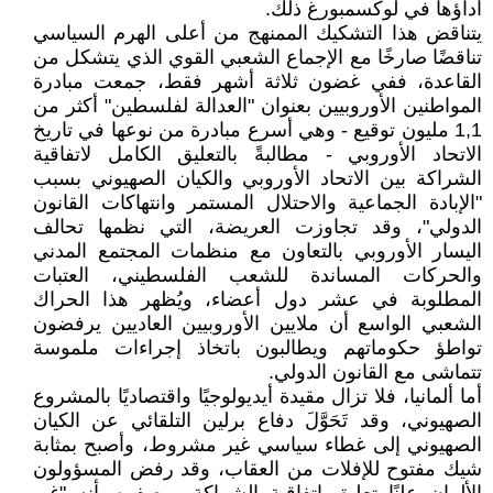
أداؤها في لوكسمبورغ ذلك.
يتناقض هذا التشكيك الممنهج من أعلى الهرم السياسي
تناقضًا صارخًا مع الإجماع الشعبي القوي الذي يتشكل من
القاعدة، ففي غضون ثلاثة أشهر فقط، جمعت مبادرة
المواطنين الأوروبيين بعنوان "العدالة لفلسطين" أكثر من
1,1 مليون توقيع - وهي أسرع مبادرة من نوعها في تاريخ
الاتحاد الأوروبي - مطالبةً بالتعليق الكامل لاتفاقية
الشراكة بين الاتحاد الأوروبي والكيان الصهيوني بسبب
"الإبادة الجماعية والاحتلال المستمر وانتهاكات القانون
الدولي"، وقد تجاوزت العريضة، التي نظمها تحالف
اليسار الأوروبي بالتعاون مع منظمات المجتمع المدني
والحركات المساندة للشعب الفلسطيني، العتبات
المطلوبة في عشر دول أعضاء، ويُظهر هذا الحراك
الشعبي الواسع أن ملايين الأوروبيين العاديين يرفضون
تواطؤ حكوماتهم ويطالبون باتخاذ إجراءات ملموسة
تتماشى مع القانون الدولي.
أما ألمانيا، فلا تزال مقيدة أيديولوجيًا واقتصاديًا بالمشروع
الصهيوني، وقد تَحَوَّلَ دفاع برلين التلقائي عن الكيان
الصهيوني إلى غطاء سياسي غير مشروط، وأصبح بمثابة
شيك مفتوح للإفلات من العقاب، وقد رفض المسؤولون