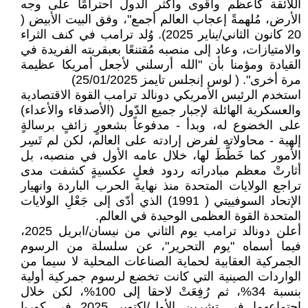
اللائقة كأعظم وأقوى وأكثر الدول احترامًا على وجه
الأرض، مُلهمةً إعجاب العالم أجمع"، وفق البيت الأبيض (
20 كانون الثاني/يناير 2025). وُلد ترامب في كنف الثراء
والامتيازات، وعاد إلى منصبه مُقتنعًا بعبقريته الفريدة في
القيادة ومؤمنا بأن "الله أرسلني لأجعل أمريكا عظيمة
مرة أخرى". ( لوس إنجلس تايمز 25/01/2025)
استخدم الرئيس الأمريكي دونالد ترامب القوة الاقتصادية
والعسكرية الهائلة لإجبار جميع الدّول (الأصدقاء والأعداء)
على الخضوع له، وبدأ - مدفوعاً بشعورٍ زائفٍ برسالةٍ
إلهية - محاولاته لفرض إرادته على العالم، لكن لم تَسِر
الأمور كما خَطَّطَ لها، خلال عامه الأول في منصبه، بل
أثارتْ معظم مبادراته ردود فعلٍ عكسيةٍ كشفت مدى
تراجع الولايات المتحدة منذ نهاية الحرب الباردة وانهيار
الإتحاد السوفييتي ( 1991) الذي أدّى إلى جَعْلِ الولايات
المتحدة القوة العظمى الوحيدة في العالم.
أعلن دونالد ترامب يوم الثاني من نيسان/ابريل 2025،
فيما أسماه "يوم التحرير"، عن سلسلة من الرسوم
الجمركية العقابية لحماية الصناعات المحلية لا سيما من
الواردات الصينية التي كانت تخضع لرسوم جمركية أولية
بنسبة 34%، ثم رُفِعَتْ لاحقا إلى 100%، لكن خلال
اجتماعهما في تشرين الأول/اكتوبر 2025 في كوريا