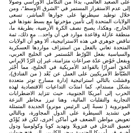
على الصعيد العالمي، بدءًا من التكامل الأوراسي وصولًا
إلى عدم الاستقرار المستمر في "الشرق الأوسط"، ومن
خلال توطيد سيطرتها على جوارها المباشر، تسعى
الولايات المتحدة إلى تأمين مؤخرتها مع بسط نفوذها في
الخارج، وهكذا، يصبح نصف الكرة الأرضية، بطريقة ما،
منطقة عازلة وقاعدة موارد في آن واحد... مع ذلك، ثمة
تناقض جوهري في هذه الاستراتيجية، ألا وهو أن الولايات
المتحدة تعاني بالفعل من استنزاف مواردها العسكرية
والسياسية بفعل التّوَرّط المُستمر في الخليج العربي،
وبفعل خَوْض عدّة صراعات متزامنة، غير إن الرّدّ الإيراني
ألحَقَ أضرارًا بالقواعد الأمريكية في الخليج، مما أجْبَر
الضّبّاط الأمريكيين على العمل عن بُعْد ( من الفنادق)،
وفشلت بالتالي استراتيجية إدارة مسارح توتر متعددة
بشكل مستدام، كما امتدّت التداعيات الاقتصادية لهذه
الحرب إلى أمريكا الجنوبية، حيث تتزايد الاضطرابات
التجارية والتقلبات المالية، وهنا تبرز مخاطر النزعة
المونروية ( نسبةً إلى الرئيس مونرو) الجديدة المتمثلة
في تشديد السيطرة على الدول المجاورة، وبالتالي
تعويض مواطن الضعف في أماكن أخرى، لكن قد يُؤَدّي
تعميق التدخل في فنزويلا وتهديد كوبا وكولومبيا ودول
أخرى في أمريكا الجنوبية وبحر الكاريبي إلى فتح جبهات