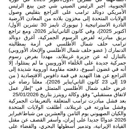
الجنوبية، أجبر الرئيس الصيني شي جين بينغ الرئيس
الأمريكي دونالد ترامب على التراجع بتقليص وصول
الولايات المتحدة إلى مخزون بلاده من المعادن الأرضية
النادرة الاستراتيجية ( نيويورك تايمز 30 تشرين الأول/
اكتوبر 2025)، وفي كانون الثاني/يناير 2026، ومع تراجع
بريق مبادرته لفرض الرسوم الجمركية، أغرق دونالد
ترامب حلف شمال الأطلسي في أزمة بمطالبته
الدنمارك ( عضو حلف شمال الأطلسي والإتحاد الأوروبي)
بالتنازل له عن جزيرة غرينلاند، مهدداً بفرض رسوم
جمركية جديدة على الحُلَفاء الأوروبيين ما لم يمتثلوا، إلا
أنه في غضون أسبوع، دفعته مقاومة أوروبية شديدة إلى
التراجع عن هذا التهديد في قمة دافوس الاقتصادية ( من
19 إلى 23 كانون الثاني/يناير 2026)، معلناً رضاه عن
عرض حلف شمال الأطلسي المتمثل في "إطار عمل
لاتفاق مستقبلي" وفق وكالة رويترز بتاريخ 25/01/2026
بعد فشل مبادرت ترامب المتعلقة بالتعريفات الجمركية
وفشل مناورته في غرينلاند، أطلقت الولايات المتحدة
والكيان الصهيوني يوم الثامن والعشرين من شباط/فبراير
2026 عدوانًا جديدا على إيران، وأسفر القصف عن مقتل
القيادة الإيرانية، وتدمير أسطولها البحري، والقضاء على