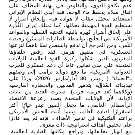
عدم تكافؤ القوى، والتفاوض في نهاية المطاف على
اتفاق سلام يحفظ ماء الوجه، فقد أبدى النظام الإيراني
استعداده لتحمّل عقابٍ لا هوادة فيه، وإلحاق أضرارٍ لا
تستطيع القوة المهيمنة تحمّلها، كما تمتلك إيران القُدْرة
على إلحاق أضرار كبيرة بالبنية التحتية النفطية وبالقواعد
الأمريكية في الخليج، بواسطة الطائرات المسيّرة رخيصة
الثّمن، ومن المرجح أن تدفع واشنطن ثمنًا باهظًا لنزعتها
العسكرية في مضيق هرمز، فقد رفض حلفاؤها
المقربون الذين شكلوا ركيزة القوة العالمية للولايات
المتحدة على مدى ثمانين عاما أي دعم عسكري للحرب
العدوانية الأمريكية، ما دفع دونالد ترامب إلى وصفهم
بـ"الجبناء" ( رويترز 30 آذار/مارس 2026)، وردًا على
تهديداته المُدَوِّيَة بتدمير المدنيين والحضارة الفارسية
(وكلاهما يُعد جريمة حرب)، صدرت العديد من بيانات
الإدانة، لأن الولايات المتحدة بصدد زعزعة الاقتصاد
الرأسمالي العالمي، ما يجعل الصين تبدو خيارًا أكثر
استقرارًا لقيادة العالم، وبينما أثبت الجيش الأمريكي
براعته التكتيكية في تدمير الأهداف، فإنه لم يعد قادرًا
على تحقيق أهداف استراتيجية ذات مغزى.
مع انهيار تحالفاتها، وتراجع مكانتها القيادية العالمية،