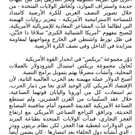
جديدة واستنزاف الموارد، وتُخاطر الولايات المتحدة - من
خلال تصوير النصف الغربي للكرة الأرضية كامتداد
للمساحة الاستراتيجية الأمريكية - بتعزيز روايات الهيمنة
التي لطالما غذّت المشاعر المعادية للإمبريالية الأمريكية،
ليُصبح مفهوم "أمريكا الشمالية الكبرى" سلاحًا ذا حَدَّيْن،
في ظل تورط واشنطن في الخارج ومواجهتها لمقاومة
متزايدة في الداخل وفي نصف الكرة الأرضية.
دَوْر مجموعة "بريكس" في انحدار القوة الأمريكية
تُحاول مجموعة بريكس استبدال البترودولار بالعملات
المحلية، وأنشأت مصرفًا يهتم بتمويل برامج التنمية.
أصبح الدولار عملة مهيمنة بعد الحرب العالمية الثانية، لأن
الإقتصاد الأمريكي كان الوحيد الذي نجا من دَمار الحرب،
ثم استعادت كل من أوروبا واليابان قوتهما الصناعية،
خلال عقد الستّينيات من القرن العشرين، ولم تستطع
الصناعة الأمريكية القديمة الصمود أمام منافسة المصانع
الحديثة، وترافق التراجع الصناعي الأمريكي مع ارتفاع
العجز التجاري، فبدأت الولايات المتحدة بطباعة المزيد
من الدولارات لتغطية هذا العجز، لكن نظام بريتون وودز
- الذي أنشأته دول الحلفاء بعد انتصارها - كان يضمن أيضاً