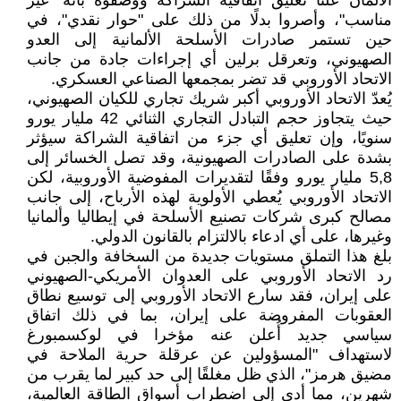
الألمان علنًا تعليق اتفاقية الشراكة ووصفوه بأنه "غير
مناسب"، وأصروا بدلًا من ذلك على "حوار نقدي"، في
حين تستمر صادرات الأسلحة الألمانية إلى العدو
الصهيوني، وتعرقل برلين أي إجراءات جادة من جانب
الاتحاد الأوروبي قد تضر بمجمعها الصناعي العسكري.
يُعدّ الاتحاد الأوروبي أكبر شريك تجاري للكيان الصهيوني،
حيث يتجاوز حجم التبادل التجاري الثنائي 42 مليار يورو
سنويًا، وإن تعليق أي جزء من اتفاقية الشراكة سيؤثر
بشدة على الصادرات الصهيونية، وقد تصل الخسائر إلى
5,8 مليار يورو وفقًا لتقديرات المفوضية الأوروبية، لكن
الاتحاد الأوروبي يُعطي الأولوية لهذه الأرباح، إلى جانب
مصالح كبرى شركات تصنيع الأسلحة في إيطاليا وألمانيا
وغيرها، على أي ادعاء بالالتزام بالقانون الدولي.
بلغ هذا التملق مستويات جديدة من السخافة والجبن في
رد الاتحاد الأوروبي على العدوان الأمريكي-الصهيوني
على إيران، فقد سارع الاتحاد الأوروبي إلى توسيع نطاق
العقوبات المفروضة على إيران، بما في ذلك اتفاق
سياسي جديد أُعلن عنه مؤخرا في لوكسمبورغ
لاستهداف "المسؤولين عن عرقلة حرية الملاحة في
مضيق هرمز"، الذي ظل مغلقًا إلى حد كبير لما يقرب من
شهرين، مما أدى إلى اضطراب أسواق الطاقة العالمية،