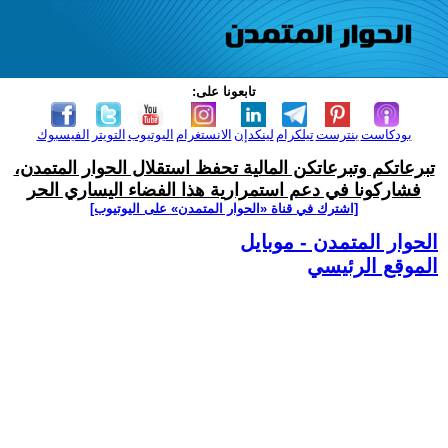
تابعونا على:
بودكاست
بنترست
تيلكرام
لينكدإن
الانستغرام
اليوتيوب
التويتر
الفيسبوك
تبرعاتكم وتبرعاتكن المالية تحفظ استقلال الحوار المتمدن،
فشاركونا في دعم استمرارية هذا الفضاء اليساري الحر
[اشترك في قناة ‫«الحوار المتمدن» على اليوتيوب]
الحوار المتمدن - موبايل
الموقع الرئيسي