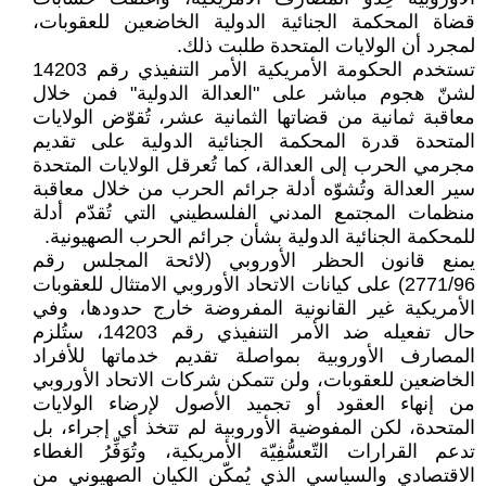
قضاة المحكمة الجنائية الدولية الخاضعين للعقوبات،
لمجرد أن الولايات المتحدة طلبت ذلك.
تستخدم الحكومة الأمريكية الأمر التنفيذي رقم 14203
لشنّ هجوم مباشر على "العدالة الدولية" فمن خلال
معاقبة ثمانية من قضاتها الثمانية عشر، تُقوّض الولايات
المتحدة قدرة المحكمة الجنائية الدولية على تقديم
مجرمي الحرب إلى العدالة، كما تُعرقل الولايات المتحدة
سير العدالة وتُشوّه أدلة جرائم الحرب من خلال معاقبة
منظمات المجتمع المدني الفلسطيني التي تُقدّم أدلة
للمحكمة الجنائية الدولية بشأن جرائم الحرب الصهيونية.
يمنع قانون الحظر الأوروبي (لائحة المجلس رقم
2771/96) على كيانات الاتحاد الأوروبي الامتثال للعقوبات
الأمريكية غير القانونية المفروضة خارج حدودها، وفي
حال تفعيله ضد الأمر التنفيذي رقم 14203، ستُلزم
المصارف الأوروبية بمواصلة تقديم خدماتها للأفراد
الخاضعين للعقوبات، ولن تتمكن شركات الاتحاد الأوروبي
من إنهاء العقود أو تجميد الأصول لإرضاء الولايات
المتحدة، لكن المفوضية الأوروبية لم تتخذ أي إجراء، بل
تدعم القرارات التّعسُّفِيّة الأمريكية، وتُوَفِّرُ الغطاء
الاقتصادي والسياسي الذي يُمكّن الكيان الصهيوني من