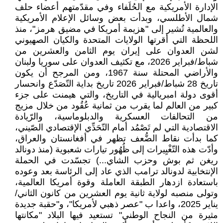
الإدارة الأمريكية مع الحُلَفاء وفي مقدّمتهم أعضاء حلف
شمال الأطلسي، وبدأت بعض وسائل الإعلام الأمريكية
والعالمية تُشير إلى "هزيمة أمريكا في مضيق هرمز"، منذ
اللحظة التي أقرتها الولايات المتحدة والكيان الصهيوني
لشن العدوان على إيران يوم الثامن والعشرين من
شباط/فبراير 2026، مع تكثيف العدوان على سوريا ولبنان
والأراضي المحتلة سنة 1967، ومن المرجح أن يكون
تاريخ 28 شباط/فبراير 2026 تاريخ بداية التّصَدّع وانحسار
أقوى دولة امبريالية في التاريخ، والتي هيمنت على جزء
كبير من العالم لما يقرب من ثمانية عُقُود من خلال مزيج
من التحالفات العسكرية والدبلوماسية، والرّيادة
الاقتصادية التي لم تَصْمُد أمام التّحَدِّي الإقتصادي الصّيني،
كما بدأت نقاط الضُّعف تظهر في أفغانستان والعراق،
وأدّت هذه التّغْيِيرات إلى ظُهُور تيارات شعبوية (منذ دونالد
ريغن ثم بوش وحزب الشاي...) تجسّدت في الحملة
الإنتخابية لدونالد ترامب الذي عاد إلى الرئاسة بعد وعوده
باستعادة ازدهار الطبقة العاملة وقوة أمريكا العالمية،
وتولى منصبه لولاية ثانية يوم العشرين من كانون الثاني/
يناير 2025، واعدا ب "عصر ذهبي لأمريكا"، و"حقبة جديدة
مثيرة من النجاح الوطني" تستعيد فيها البلاد "مكانتها