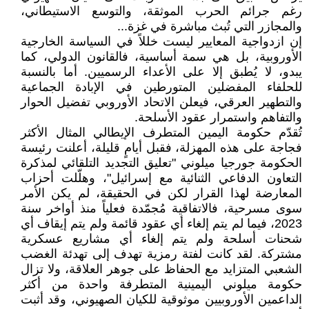
رغم جرائم الحرب الموثقة، والتوسع الاستيطاني،
والمجازر التي تُبث مباشرة في غزة...
إن ازدواجية المعايير ليست خللاً في السياسة الخارجية
الأوروبية، بل هي سمة أساسية، فالقانون الدولي، كما
يبدو، لا يُطبق إلا على الأعداء الرسميين. أما بالنسبة
للحلفاء المفضلين المتورطين في الإبادة الجماعية
والتطهير العرقي، فيعلن الاتحاد الأوروبي تفضيل الحوار
والتفاهم واستمرار عقود الأسلحة.
تُقدّم حكومة اليمين المتطرف الإيطالي المثال الأكثر
فجاجة على هذه المهزلة، فقبل أيامٍ قليلة، أعلنت رئيسة
الحكومة جورجيا ميلوني "تعليق التجديد التلقائي لمذكرة
التعاون الدفاعي الثنائية مع إسرائيل"، وهلّلت أحزاب
المعارضة لهذا القرار لكن في الحقيقة، لم يكن الأمر
سوى مسرحية، فالاتفاقية مُجمّدة فعلياً منذ أواخر سنة
2023، فيما لم يتم إلغاء أي عقود قائمة ولم يتم إيقاف أي
شحنات أسلحة ولم يتم إلغاء أي مشاريع عسكرية
مشتركة. لقد كانت لفتة رمزية تهدف إلى تهدئة الغضب
الشعبي المتزايد مع الحفاظ على جوهر العلاقة، ولا تزال
حكومة ميلوني اليمينية المتطرفة واحدة من أكثر
الداعمين الأوروبيين موثوقية للكيان الصهيوني، وقد أثبت