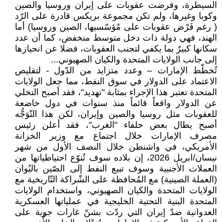
السيطرة، وفرضت عقوبات على إيران وروسيا والصين
وكوبا وغيرها، ولم تكن مجموعة بريكس قادرة على الرّد
( رغم فَرْض عقوبات على مُؤسّسيها، الصين وروسيا) أما
الهند، فهي دولة ذات دخل متوسط منخفض، كما أن عدد
سكانها كبيرٌ بما يكفي لتجنب العقوبات، فضلا عن انحيازها
إلى جانب الولايات المتحدة والكيان الصهيوني...
تُخطّط الإمارات – وعدد متزايد من الدّول - لتقليص
الاعتماد على الدولار في سوق النفط، مما جعل الولايات
المتحدة تعتبر هذا الإجراء بمثابة "تهديد"، فقد أصبح التخلي
عن الدولار واقعاً قائماً منذ سنوات في دول خاضعة
للعقوبات مثل روسيا والصين وإيران، لكن هذا التّوَجُّه
أصبح يطال بعض حلفاء "الغرب"، فقد أعلن رئيس
مصرف الإمارات خلال اجتماع مع وزير الخزانة
الأمريكي، في واشنطن خلال النصف الأول من شهر
نيسان/ابريل 2026، إن بلاده سوف تُنوّع احتياطياتها من
العملات الأجنبية وسوف تبيع النفط إلى الصّين باليُوان
(العملة الصينية) مع المُحافظة على الشّراكة التّاريخية مع
الولايات المتحدة والكيان الصهيوني، واستخدام الولايات
المتحدة البنية التحتية الخليجية في عملياتها العسكرية
العدوانية ضدّ إيران التي ردّت بشنّ غارات جوية على