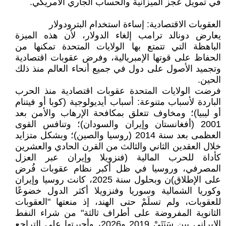
في تمويل عجز الميزانية والحساب الجاري الأمريكي.
العقوبات الاقتصادية: إساءة استخدام البترودولار
يعارض دونالد ترامب إلغاء الدولار، لأن هذه الميزة
الباهظة التي تتمتع بها الولايات المتحدة تمكنها من
الحفاظ على قوتها الإمبريالية، وفرض عقوبات اقتصادية
وتجميد الأصول على دول في جميع أنحاء العالم منذ ذلك
الحين.
فرضت الولايات المتحدة عقوبات اقتصادية منذ الحرب
الباردة لأسباب متنوعة: أسباب أيديولوجية (كوبا أو فيتنام
أو ليبيا)؛ ومخاوف تتعلق بمكافحة الإرهاب والأمن بعد
2001 (أفغانستان وإيران والسودان)؛ وتنافس القوى
العظمى بعد سنة 2014 (روسيا والصين)؛ وبشكل متزايد
خلال العقدين الثاني والثالث من القرن الحادي والعشرين
كأداة للحرب المالية (فنزويلا وإيران عبر العزل
المصرفي، وروسيا في ظل أكبر نظام عقوبات فُرض
على الإطلاق)ن وبحلول سنة 2025، كانت روسيا وإيران
وكوريا الشمالية وسوريا وفنزويلا أكثر الدول خضوعًا
للعقوبات، ولم تسلَمْ حتى الهند، إذ منعتها "العقوبات
الثانوية المفروضة على أطراف ثالثة" من شراء النفط
الإيراني بين سَنَتَيْ 2019 و2026، وأجبرتها على التراجع