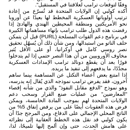
وفقًا لتوقعات ترامب لعلاقتنا في المستقبل".
أكده كولبي إن الولايات المتحدة قد تُسرّع من إعادة
ترتيب أولوياتها العسكرية المخطط لها بعيدًا عن أوروبا
نحو الأمريكتين ومنطقة المحيطين الهندي والهادئ إذا
رفضت هذه الدول طلب ترامب بإنهاء مساهماتها الكبيرة
في برنامج دعم القوات المسلحة (PURL) قبل أن يتمكن
حلف الناتو من استبدالها، ومن شأن ذلك أن يُسهّل تحقيق
نصر روسي كامل في أوكرانيا، أو على الأقل يُثير
مخاوف الأوروبيين من أن هذا النصر حتمي إذا لم يتدخلوا
فورًا بعد أن يقطع دونالد ترامب الإمدادات العسكرية
مجدّدًا، ما يدفعهم إلى تنفيذ ما يريده.
إذا امتنع بعض أعضاء التكتل عن المساهمة بينما ساهم
آخرون، فقد يفرض ترامب نموذجه الذي يُقال إنه يدرسه،
وهو نموذج "الدفع مقابل النفوذ" والذي من شأنه إقصاء
"المعارضين" من عمليات صنع القرار وسحب دعم
الولايات المتحدة لهم بموجب المادة الخامسة، ويمكن
فرض هذه العقوبات أيضًا على من يرفض إنفاق 5% من
الناتج المحلي الإجمالي على الدفاع، ومن المرجح جدًا أن
يكون كولبي قد نقل هذه الخطط العقابية إلى نظرائه
على هامش الحدث، حتى وإن ألمح إليها تلميحًا، لذا،