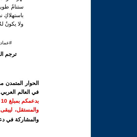
ستنامُ طويلا
باستهلاكِ ن
ولا يكونُ لهُ 
#عماد_
ترجم ال
الحوار المتمدن م
في العالم العربي
ب
والمستقل، ليبقى ص
والمشاركة في دع