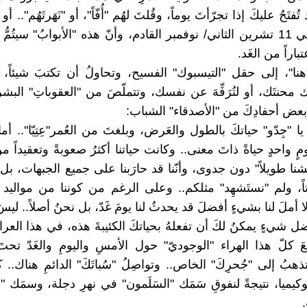
فتَحُ عليكَ إذا تجرّأتَ يوماً، وقُلتَ لهُم "أُفّاً"، أو "نَهَرتَهُم".. أ
بانتخابِهِم في 11 تشرين الثاني/ نوفمبر القادم، وأنّ هذه "الأبوابُ" سيتُم
اراً من الغَد.
هنا"، إلى حقل "التيسبوك" الفسيح، وتحاولُ أن تكتبَ شيئاً، 
ك محنتَك، أو لتُرَفِّهَ عن نفسك، وتتملّصَ من "العقوباتِ" البشري
بعض أحفادِكَ من "الأصدقاء" الشباب:
 "جِدّو" حياتكَ بالطول والعَرض، وبلغتَ من العُمر"عِتِيّا".. أم
ومٍ واحدٍ حياةً ذاتَ معنى.. وكانت حياتنا أكثرُ صعوبةً وتعقيداً م
شنا طويلاً" دون جدوى، وأنّنا قد حارَبنا على جميع الجبهات، بل أنّن
ا أملَ لنا بشيءٍ أفضلَ قد يحدثُ لنا يومَ غَدّ، بل نحنُ أصلاً.. ليسَ 
ضل شيءٍ يمكنُ لكَ أن تفعلهُ بحياتكَ الكئيبةَ هذه، في هذا العر
 كلّ هذا الهراء "الوجوديّ" حول الأمسِ واليومِ والغَدّ تحتَ
ذهبُ إلى "جُحرِكَ" الخاص.. وتواصِلُ "سُباتَكَ" الدائمِ هناك.. كأن
وكيميا، نتيجةً لنفوقِ سَمَك "السَلَمون" في نهرِ دجلة، وسمَك "