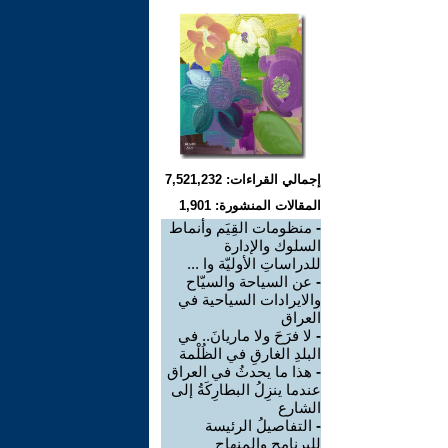
إجمالي القراءات: 7,521,232
المقالات المنشورة: 1,901
-
منظومات القِيَم وأنماط
السلوك والإدارة
للدراساتِ الأوليّة وا ...
-
عن السياحة والسيّاح
والايرادات السياحية في
العراق
-
لا فرَحَ ولا ماريانَ.. في
البلدِ الغارقِ في الظُلْمة
-
هذا ما يحدثُ في العراق
عندما ينزِلُ البطارِكَةُ إلى
الشارع
-
التفاصيلُ الرئيسة
للبرنامج والمنهاج