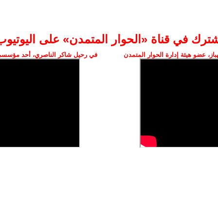
شترك في قناة «الحوار المتمدن» على اليوتيوب
ز، عضو هيئة إدارة الحوار المتمدن
في رحيل شاكر الناصري، أحد مؤسسي 