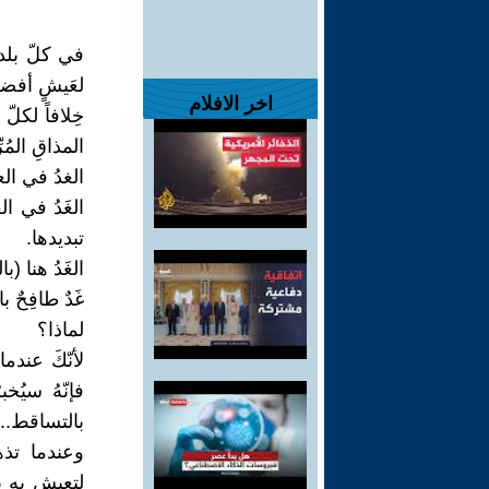
في كلّ بلدا
لعَيشٍ أفضل.
اخر الافلام
خِلافاً لكل
المذاقِ المُر
الغدُ في الع
الغَدُ في ال
تبديدها.
الغَدُ هنا (
غَدٌ طافِحٌ 
لماذا؟
لأنّكَ عند
فإنّهُ سيُ
بالتساقط.. ا
وعندما تذهب
لتعيش به بي