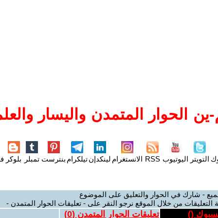
ين الحوار المتمدن واليسار والعلم
وك
التويتر
اليوتيوب
RSS
الانستغرام
لينكدإن
تيلكرام
بنترست
تمبلر
بلوكر
فل
ميع - شارك في الحوار والتعليق على الموضوع
 التعليقات من خلال الموقع نرجو النقر على - تعليقات الحوار المتمدن -
يسبوك (
)
تعليقات الحوار المتمدن (
0
)