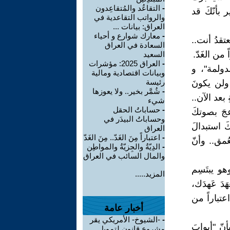
-
التقاعُد والمُتقاعِدون
 بأنّكَ قد
والرواتب التقاعدية في
العراق: بيانات ...
-
معارك شوارع و أحياء
تقدُ أنت..
السعادة في العراق
 من الغَدّ.
السعيد
-
العراق 2025: مؤشرات
لدولمة"، و
وبيانات اقتصادية ومالية
رئيسة
ولن يكونَ
-
شُمَّر بخير.. ولا يعوزها
بعد الآن..
شيء
-
حساباتُ الحقل
زعجَ بصوتكَ
وحساباتُ البيدَر في
كَ استبدالَ
العراق
-
اعتباراً مِنَ الغَدّ.. مِنَ الغَدّ
عُمق.. وأنّ
-
الدِيّةُ والجِزيّةُ والمواطِن
والمال السائب في العراق
و يبتَسِم
المزيد.....
َدَ عَهدَك،
اعتباراً من
أخبار عامة
-
-الشيوخ- الأمريكي يقر
نّ "أبوابَ
مشروع قانون لتمويل