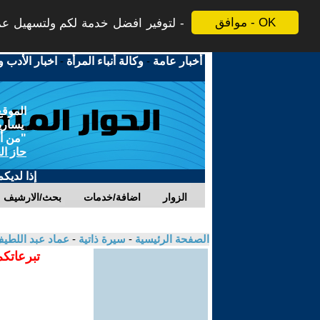
موافق - OK
لتوفير افضل خدمة لكم ولتسهيل عملي
أخبار عامة
-
وكالة أنباء المرأة
-
اخبار الأدب و
الموقع
يسارية
"من أج
حاز ال
إذا لديك
الزوار
اضافة/خدمات
بحث/الارشيف
الصفحة الرئيسية
-
سيرة ذاتية
-
عماد عبد اللطي
تبرعاتكم