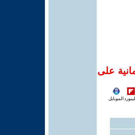
انية على
يبورد
الموبايل