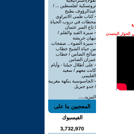
نقولا)استراتيجية
تروتسكية لفلسطين ... /
عبدالرؤوف بطيخ
-
كتاب طمى الاتبراوى
محطات في دروب الحياة
/ تاج السر عثمان
-
سيرة القيد والقلم /
الحوار المتمدن
نبهان خريشة
-
سيرة الضوء... صفحات
من حياة الشيخ خطاب
صالح الضامن / خطاب
عمران الضامن
-
على أطلال جيلنا - وأيام
كانت معهم / سعيد
العليمى
-
الجاسوسية بنكهة مغربية
/ جدو جبريل
المزيد.....
المعجبين بنا على
الفيسبوك
3,732,970