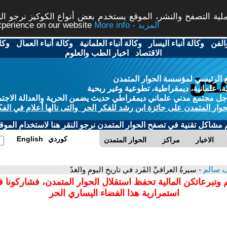
ة التصفح والنشر، الموقع يستخدم بعض أنواع الكوكيز نرجو النق
More info - المزيد
experience on our website
الفن
-
وكالة أنباء اليسار
-
وكالة أنباء العلمانية
-
وكالة أنباء العمال
-
وكا
الاقتصاد
-
اخبار الطب والعلوم
 الرئيسي لمؤسسة الحوار المتمدن
، علمانية، ديمقراطية، تطوعية وغير ربحية
ل مجتمع مدني علماني ديمقراطي حديث يضمن الحرية والعدالة الاجتم
حوار المتمدن على جائزة ابن رشد للفكر الحر والتى نالها أعلام في الفك
م مشاكل تقنية في تصفح الحوار المتمدن نرجو النقر هنا لاستخدام الموقع
كوردي
English
الاخبار
مراكز
الحوار المتمدن
ف سالم
- سيرةُ العراقيِّ الفَرد في تاريخِ اليومِ والغدّ
 وتبرعاتكن المالية تحفظ استقلال الحوار المتمدن، فشاركونا 
استمرارية هذا الفضاء اليساري الحر