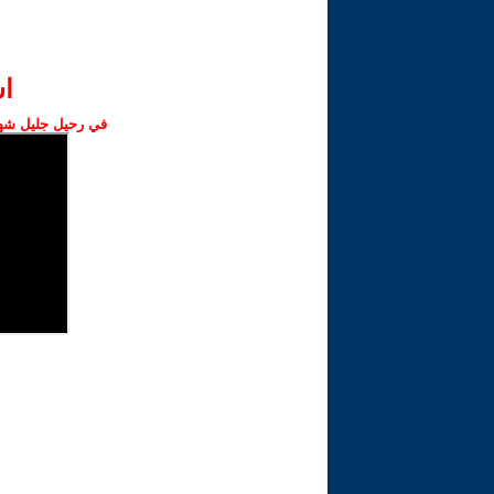
ا‫
في رحيل جليل شهبا