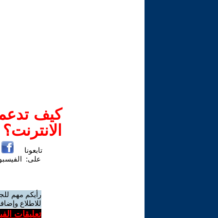
كيف تدعم-
الانترنت؟
تابعونا
على:
الفيسب
رأيكم مهم للج
للاطلاع وإضافة
تعليقات الف