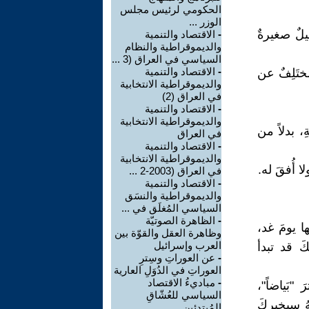
الحكومي لرئيس مجلس
الوزر ...
يلٌ صغيرةٌ
-
الاقتصاد والتنمية
والديموقراطية والنظام
السياسي في العراق (3 ...
-
الاقتصاد والتنمية
ختَلِفٌ عن
والديموقراطية الانتخابية
في العراق (2)
-
الاقتصاد والتنمية
والديموقراطية الانتخابية
ِ، بدلاً من
في العراق
-
الاقتصاد والتنمية
والديموقراطية الانتخابية
ا أُفقَ له.
في العراق (2003-2 ...
-
الاقتصاد والتنمية
والديموقراطية والنسَق
السياسي المُغلَق في ...
-
الظاهرة الصوتيّة
 يومَ غد،
وظاهرة العقل والقوّة بين
العرب وإسرائيل
َ قد تبدأ
-
عن العوراتِ وسِترِ
العوراتِ في الدُوَلِ العارية
-
مباديءُ الاقتصاد
"بَياضاً"،
السياسي للعُشّاقِ
هُ سيخبركَ
المُبتدِئين