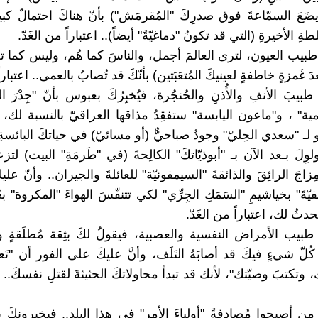
ضَعَ السمّاعةَ فوق صدرِكَ "المُقرمَش") بأنّ هناكَ احتمالٌ كبير
ةِ الأخيرةِ (التي قد تكونُ "دماغيّةً" أيضاً).. اعتباراً من الغَدّ.
بيب العيون، لترى العالمَ أجمل، والناسَ كما هُم، وليس كما تع
 غَمزةٍ خاطفةٍ لعينيكَ المُتعَبَتين) بأنّكَ قد تُصابُ بالعمى.. اعتباراً
بيبَ الأنفِ والأُذنِ والحُنجُرة، فيُخبِرُكَ بعبوس بأنّ "جِدْرَ ا
ية" ، و"ماعون اليابسة" ستفقِدُ مذاقها العراقيّ بالنسبة لك، 
 لـ "سعدي الحِليّ" وجودٌ صباحيٌّ (أو مسائيّ) في حياتكَ البائسةِ 
لوِلَ بـعد الآن بـ "أبوذيّاتكَ" الكالِحةَ (في "طَرمَةِ" البيت) لت
لمِزاجَ الرائِقَ والذائقةَ "السيمفونيّة" للعائلةَ والجيران.. وأنّ علي
فيّةَ" بخياشيمِ "السَمَكِ الجِرِّي" لكي تتنفّسَ الهواءَ "المكروهَ" ب
دثُ لك، اعتباراً من الغَدّ.
بيب الأمراض النفسية والعصبية، فيقولُ لكَ بثِقة مُطلَقةٍ وه
كُلّ شيءٍ فيكَ قد أصابَهُ التَلَف، وأنَّ عليكَ على الفور أن "تَعه
َك، وتكتبَ وصيّتك"، لأنك قد تبدأ محاولاتكَ الحثيثةَ لقتلِ نفسكَ.. 
ن أصبحوا مُصادفةً "أولياءَ الأمرِ" في هذا البلد.. فيخبرونكَ بأ