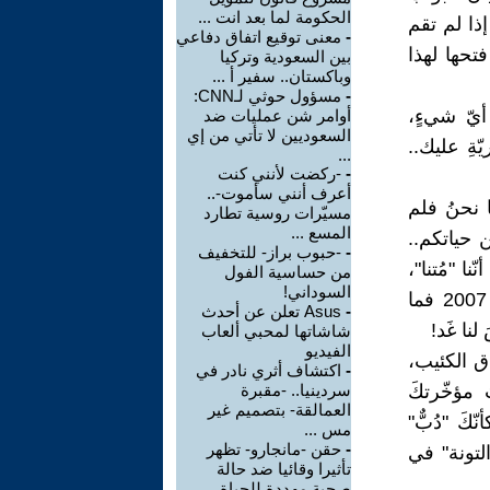
الحكومة لما بعد انت ...
و إذا لم تقم
-
معنى توقيع اتفاق دفاعي
ُّ فتحها لهذا
بين السعودية وتركيا
وباكستان.. سفير أ ...
-
مسؤول حوثي لـCNN:
أيّ شيءٍ،
أوامر شن عمليات ضد
السعوديين لا تأتي من إي
ّةِ عليك..
...
-
-ركضت لأنني كنت
أعرف أنني سأموت-..
ا نحنُ فلم
مسيّرات روسية تطارد
المسع ...
ن حياتكم..
-
-حبوب براز- للتخفيف
ا "مُتنا"،
من حساسية الفول
السوداني!
وشبَعنا موتاً، ولم "نستَشهِد" مثلكم.. وعلى الرغم من كوننا من مواليد 2007 فما
-
Asus تعلن عن أحدث
لنا غَد!
شاشاتها لمحبي ألعاب
الفيديو
اق الكئيب،
-
اكتشاف أثري نادر في
 مؤخّرتكَ
سردينيا.. -مقبرة
العمالقة- بتصميم غير
ّكَ "دُبٌّ"
مس ...
-
حقن -مانجارو- تظهر
التونة" في
تأثيرا وقائيا ضد حالة
صحية مهددة للحياة