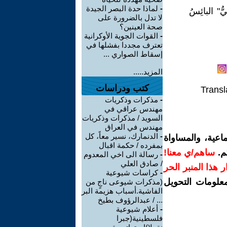
-
لماذا حدة البصر الجيدة
" البائِسُ
لا تدل بالضرورة على
صحة العينين؟
-
القوات الجوية الأوكرانية
تعترف مجددا بفشلها في
إسقاط الصواري ...
المزيد.....
كتب ودراسات
Transl
-
مذكرات وذكريات
مهندس عراقي في
السويد / مذكرات وذكريات
مهندس في العراق
-
الدنمارك، نسير معاً، كل
اعية، والمساواة
بمفرده / حكمة اقبال
م.
ساهم/ي معنا!
-
رسالة الى اخي المعدوم
/ صادق العلي
رار هذا المنبر الحر
-
كراسات شيوعية
معلومات التحويل
(مذكرات شيوعى ناجٍ من
الفاشية.أسباب هزيمة البر
... / عبدالرؤوف بطيخ
-
أعلام شيوعية
فلسطينية(جبرا