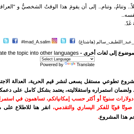
ً.. وتنامُ، وتنام.. إلى أن يقومَ هذا الوقتُ الشخصيُّ و "العراقيُّ
فسه..
غَدّ.
عبد_اللطيف_سالم (هاشتاغ)
Imad_A.salim#
موضوع إلى لغات أخرى -
ate the topic into other languages
Powered by
Translate
شروع تطوعي مستقل يسعى لنشر قيم الحرية، العدالة الاجتم
. ولضمان استمراره واستقلاليته، يعتمد بشكل كامل على دعمك
دعمكم بمبلغ 10 دولارات سنويًا أو أكثر حسب إمكانياتكم، تساهمون في استم
وتًا قويًا للفكر اليساري والتقدمي
،
انقر هنا للاطلاع على 
م هذا المشروع
.