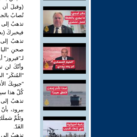
(وقبلَ أن ي
تُصابُ بالجلط
تذهبُ إلى ط
فيخبركَ (بعدَ
تذهبُ إلى ط
صحنِ "البام
لـ"فيروز" أو
وأنّكَ لن تو
"المُنكَر" ا
"جيوبكَ الأن
كُلّ هذا سيح
تذهبُ إلى ط
ببرود، بأنّ 
وتَلُمَّ شمل
الغَدّ.
تذهبُ إلى م