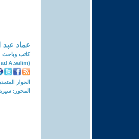
عماد عبد 
كاتب وباحث
(Imad A.salim)
الحوار المتمدن-العدد: 8493 - 25
المحور: سيرة 