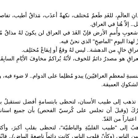
نِ العالَمِ، للغَدِ طَعمٌ مُختلف، نكهةٌ أعذَب، مَذاقٌ أطيب، تفاص
. إلاّ هُنا في العراق.
ّ شعوبِ وأُممِ الأرض فإنّ الغَدَ في العراق لن يكونَ لهُ مذاقٌ مُ
ِّ لهذا اليومِ "الماصِخِ" الذي نحنُ فيه.
راقِ خالٍ من الدهشة.. ليس لهُ وقعٌ أو إيقاعٌ مُختَلِف.
عراقِ هو مصدرٌ دائمُ للخوف، لأنّهُ يُراكمُ مخاوفَ الأيّامِ السابِقَة
بالنسبةِ لمعظمِ العراقيّين) يبدو مُظلِما على الدوام.. لا ضوء فيه، ول
بالشكوكِ العميقة.
ما تذهب إلى طبيب الأسنان، لتحظى بابتسامةٍ أفضل تستقبلُ بها
خبرُكَ (وقبلَ أن تجلس على كُرسيّ الفحص) بأن جميع اسنانك
عتباراً من الغَدّ.
ُ إلى "طبيب القلبيّةِ والباطنيّة"، لتحظى بقلبِ أكبرَ، وأكثرَ 
ن الناسِ (وكأنّ قلوب الناس كانت دائماً ناصعةَ البياض).. فإنّ