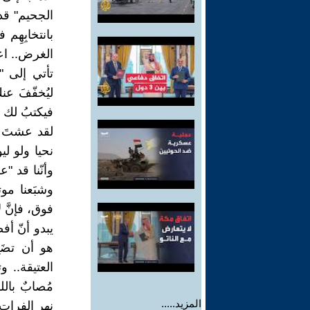
الجحيم" قد تُ
الغرض.. اعتب
تأتي إلى "
ليُخفّفَ عن
فيكتبُ لك 
لقد عشتَ يا
نحيا ولو لي
وأنّنا قد "ع
فوق، فإنَّ ل
يبدو أنّ أف
هو أن تضَعَ
العتيقة.. وت
مُصابٌ بالل
المزيد.....
نهر الفرات.