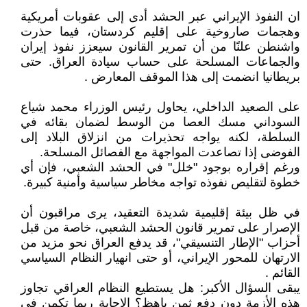
ان النفوذ الإيراني عبر الحشد أدى إلى عقوبات أمريكية
وهجمات صاروخية على إقليم كردستان، فيما حذرت
واشنطن علنًا من أن تمرير القانون سيعزز نفوذ إيران
والجماعات المسلحة على حساب سيادة العراق. حتى
بريطانيا انضمت إلى هذا الموقف المعارض .
على الصعيد الداخلي، يحاول رئيس الوزراء محمد شياع
السوداني مسك العصا من الوسط لضمان بقائه في
السلطة، لكنه يواجه تحذيرات من انزلاق البلاد إلى
الفوضى إذا تصاعدت المواجهة مع الفصائل المسلحة.
ورغم إقراره بوجود "خلل" في الحشد الشعبي، فإن أي
خطوة لتقليص نفوذه تواجه مخاطر سياسية وأمنية كبيرة.
في ظل بيئة إقليمية شديدة التعقيد، يرى مراقبون أن
الإصرار على تمرير قانون الحشد الشعبي، خاصة من قبل
أحزاب "الإطار التنسيقي"، قد يدفع العراق نحو مزيد من
الارتهان للمحور الإيراني، أو حتى انهيار النظام السياسي
القائم .
يبقى السؤال الأكبر: هل يستطيع النظام العراقي تجاوز
هذه الأزمة دون دفع ثمن باهظ؟ الإجابة ربما تكمن في