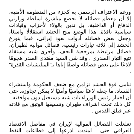
ورغم الاعتراف الرسمي به كجزء من المنظومة الأمنية،
إلا أن معظم فصائله لا تخضع مباشرة لسلطة وزارتي
الدفاع أو الداخلية، بل تدين بالولاء لأحزاب وقيادات
سياسية نافذة. هذا الوضع منح الحشد استقلالًا واسعًا،
وجعل بعض فصائله أدوات نفوذ إيراني، فيما يتوزع
الحشد إلى ثلاثة تيارات رئيسية: فصائل موالية لطهران،
فصائل مرتبطة بمرجعية النجف، وأخرى شبه مستقلة
تتبع التيار الصدري . وقد شن السيد مقتدى الصدر هجومًا
لاذعًا على بعض فصائله واصفًا إياها بـ"الميليشيات القذرة"
.
تنامي قوة الحشد تزامن مع ضعف الحكومة واستشراء
الفساد، ما جعله لاعبًا سياسيًا وأمنيًا لا يمكن تجاوزه. حتى
أن اختيار رئيس الوزراء بات شبه مستحيل دون موافقته.
كل ذلك تحت اشراف طهران وتنسيقها الوثيق مع قادته
عبر فيلق القدس .
تغلغلت الفصائل الموالية لإيران في مفاصل الاقتصاد
العراقي حتى امتدت اذرعها إلى قطاعات النفط