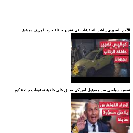
.. الأمن السوري يباشر التحقيقات في تفجير حافلة جرمانا بريف دمشق
.. تصعيد سياسي ضد مسؤول أمريكي سابق على خلفية تحقيقات جائحة كور