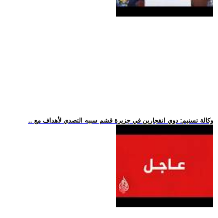
.. وكالة تسنيم: دوي انفجارين في جزيرة قشم سببه التصدي لأهداف مع