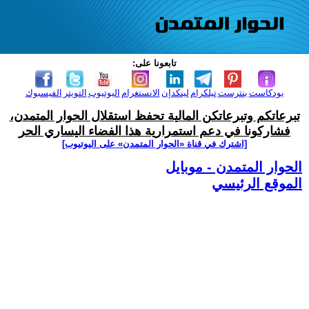
تابعونا على:
بودكاست
بنترست
تيلكرام
لينكدإن
الانستغرام
اليوتيوب
التويتر
الفيسبوك
تبرعاتكم وتبرعاتكن المالية تحفظ استقلال الحوار المتمدن،
فشاركونا في دعم استمرارية هذا الفضاء اليساري الحر
[اشترك في قناة ‫«الحوار المتمدن» على اليوتيوب]
الحوار المتمدن - موبايل
الموقع الرئيسي