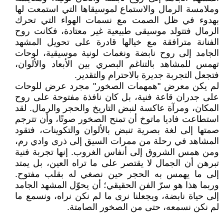
وملامسة الرمال والاستماع لموسيقاها التي استمعت لها
بهدوء في ظل الصمت مع نسمات الهواء التي تحرك
الرمال فتتولد موسيقى طبيعية غير معتادة، فكانت روح
الفنانة مترافقة مع خيالها قادرة على تحويل المشهد
الجامد إلى روح نابضة ونغمات لونية موسيقية، لوحات
تهمس للمشاهد بالتناغم البصري بين الأبعاد والألوان،
فتجعل التجربة جديرة بالاحترام والتقدير.
لم يكن معرض "همهمات الصخور" مجرد عرض للوحات
على جدران قاعة فنية، بل كان نافذة مفتوحة على روح
المكان، ومرآة عاكسة لنبض التاريخ والحجر والرمال. لقد
استطاعت فاديا ماتوخ أن تمنح الصخور صوتًا، وأن تترجم
صمتها إلى لغة بصرية تنبض بالألوان والتكوينات، فتقود
المشاهد في رحلة من ممرات السيق إلى ذرى وادي رم،
ومن همس الشروق إلى أنفاس الغروب. إنها تجربة فنية
تبرهن أن الجمال لا يقتصر على ما تراه العين، بل يمتد
إلى ما يهمس به الحجر حين نصغي له بقلب مفتوح.
وربما هذا هو سرّ الفن الحقيقي؛ أن يحوّل المشهد الجامد
إلى حياة نابضة، ويجعلنا نرى ما لم نكن نراه، ونسمع ما
لم نكن نسمعه، حتى من الصخور الصامتة.