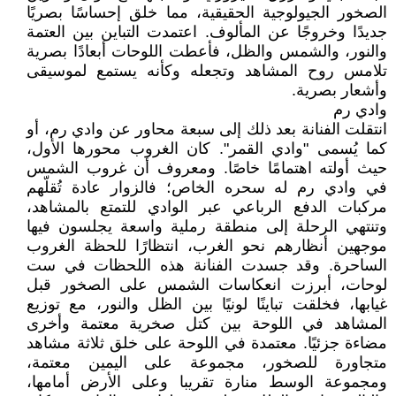
الصخور الجيولوجية الحقيقية، مما خلق إحساسًا بصريًا
جديدًا وخروجًا عن المألوف. اعتمدت التباين بين العتمة
والنور، والشمس والظل، فأعطت اللوحات أبعادًا بصرية
تلامس روح المشاهد وتجعله وكأنه يستمع لموسيقى
وأشعار بصرية.
وادي رم
انتقلت الفنانة بعد ذلك إلى سبعة محاور عن وادي رم، أو
كما يُسمى "وادي القمر". كان الغروب محورها الأول،
حيث أولته اهتمامًا خاصًا. ومعروف أن غروب الشمس
في وادي رم له سحره الخاص؛ فالزوار عادة تُقلّهم
مركبات الدفع الرباعي عبر الوادي للتمتع بالمشاهد،
وتنتهي الرحلة إلى منطقة رملية واسعة يجلسون فيها
موجهين أنظارهم نحو الغرب، انتظارًا للحظة الغروب
الساحرة. وقد جسدت الفنانة هذه اللحظات في ست
لوحات، أبرزت انعكاسات الشمس على الصخور قبل
غيابها، فخلقت تباينًا لونيًا بين الظل والنور، مع توزيع
المشاهد في اللوحة بين كتل صخرية معتمة وأخرى
مضاءة جزئيًا. معتمدة في اللوحة على خلق ثلاثة مشاهد
متجاورة للصخور، مجموعة على اليمين معتمة،
ومجموعة الوسط منارة تقريبا وعلى الأرض أمامها،