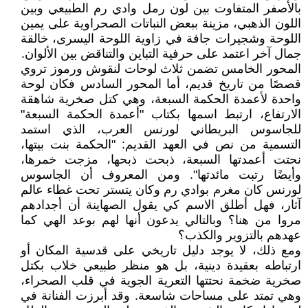
بالأصفر المتفاوت بين لون رمل وادي رم الطبيعي وبين
اللون الذهبي، مزينة ببعض النباتات الصحراوية على يمين
اللوحة وشجيرات جافة في زاوية اللوحة اليسرى، خالقة
جمال آخر اعتمد على حرفية التباين والتناقض بين الألوان.
المحور الخامس تضمن ثلاث لوحات لنقوش ورموز تروي
قصصًا من تاريخ قديم، أما المحور السادس فكان لوحة
واحدة لأعمدة الحكمة السبعة، وهي كتل صخرية شاهقة
الارتفاع، ارتبط اسمها بكتاب "أعمدة الحكمة السبعة"
للجاسوس البريطاني لورنس العرب، الذي استمد
التسمية من نص في العهد القديم: "الحكمة بنت بيتها،
نحتت أعمدتها السبعة، ذبحت ذبحها، مزجت خمرها،
وأيضًا رتبت مائدتها". ومن المعروف أن الجاسوس
لورنس كان مغرم بوادي رم وكان يتستر تحت غطاء عالم
آثار، فهل أطلق الاسم كي يقول الصهاينة أن أجدادهم
مروا من هنا؟ وبالتالي يدعون أنها لهم بوعد الهي كما
عهدهم بالتزوير والكذب؟
ومع ذلك، لا يوجد دليل تاريخي على قدسية المكان أو
ارتباطه بعقيدة دينية، بل هو منظر طبيعي خلاب بكتل
صخرية ضخمة نحتتها التعرية الجوية في قلب الصحراء،
وهي تمتد على مساحات شاسعة. وقد أبرزت الفنانة في