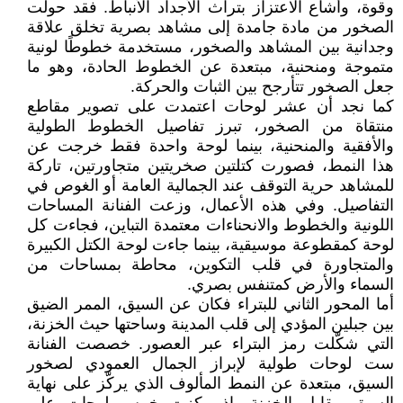
وقوة، وأشاع الاعتزاز بتراث الأجداد الأنباط. فقد حولت
الصخور من مادة جامدة إلى مشاهد بصرية تخلق علاقة
وجدانية بين المشاهد والصخور، مستخدمة خطوطًا لونية
متموجة ومنحنية، مبتعدة عن الخطوط الحادة، وهو ما
جعل الصخور تتأرجح بين الثبات والحركة.
كما نجد أن عشر لوحات اعتمدت على تصوير مقاطع
منتقاة من الصخور، تبرز تفاصيل الخطوط الطولية
والأفقية والمنحنية، بينما لوحة واحدة فقط خرجت عن
هذا النمط، فصورت كتلتين صخريتين متجاورتين، تاركة
للمشاهد حرية التوقف عند الجمالية العامة أو الغوص في
التفاصيل. وفي هذه الأعمال، وزعت الفنانة المساحات
اللونية والخطوط والانحناءات معتمدة التباين، فجاءت كل
لوحة كمقطوعة موسيقية، بينما جاءت لوحة الكتل الكبيرة
والمتجاورة في قلب التكوين، محاطة بمساحات من
السماء والأرض كمتنفس بصري.
أما المحور الثاني للبتراء فكان عن السيق، الممر الضيق
بين جبلين المؤدي إلى قلب المدينة وساحتها حيث الخزنة،
التي شكّلت رمز البتراء عبر العصور. خصصت الفنانة
ست لوحات طولية لإبراز الجمال العمودي لصخور
السيق، مبتعدة عن النمط المألوف الذي يركّز على نهاية