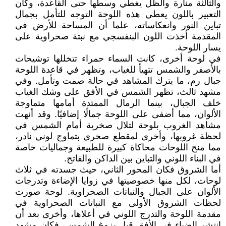
والثالثة منارة والظل يغطي وسطها حتى القاعدة، وكان
التعبير باللون يعطي هذه اللوحة التوجه للتأمل بجمال
تباين النور وانعكاساته، علما أن المساحة للأرض في
المقدمة أخذت اللون البنفسجي مع نبتة صحراوية على
يسار اللوحة.
في لوحة أخرى، كانت السماء حمراء تتخللها توشيحات
بالأصفر والشمس تتهيأ للغياب، وتظهر في قاعدة اللوحة
جبال رم، ما يترك المشاهد في حالة صمت وتأمل. وفي
مشهد ثالث، تظهر الشمس في الأفق على وشك الغياب
خلف الجبال، بينما الرمال الممتدة أمامها متماوجة
الألوان، مما أضفى على اللوحة جمالًا إضافيًا. وقد أنهت
مشاهد الغروب بلوحة لتلال صخرية أمام الشمس في
لحظة غروبها، وأخرى لمقطع صخري بتماوج لوني نادر،
مما منح اللوحات محاكاة كبيرة للطبيعة وجماليات خاصة
في البناء اللوني والتباين بين الداكن والفاتح.
أما الشروق فكان المحور الثاني، حيث جسدته في ثلاث
لوحات، لكل منها خصوصيتها في زوايا الإضاءة وتدرجات
الألوان على الجبال والنباتات الصحراوية. لوحة صورت
لحظات الشروق الأولى مع النباتات الصحراوية في
مقدمة اللوحة والتدرج اللوني في أعلاها، وأخرى بعد أن
انتشر الضياء في الأفق قبل بزوغ الشمس، فكان مشهد