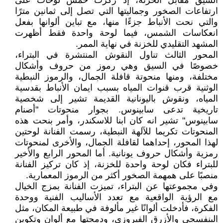
السيق مقابل الخزنة، إذ ركزت خمس لوحات على
ارتفاعات الصخور وجماليتها التي تصل إلى ثمانين مترًا
والتي نحت الأنباط جزءًا منها، مع تباين ألوانها بفعل
انعكاسات الشمس، فيما لوحة واحدة فقط أظهرت
المشهد التقليدي للخزنة في نهاية الممر.
المحور الثالث تناول النقوش المنتشرة في البتراء،
خصوصًا في السيق وهي رموز من حروف وأشكال
مختلفة، ومنها منحوتة قافلة الجمال، والرموز النبطية
الوثنية قرب قنوات المياه بسبب ايمان الأنباط بقدسية
المياه، ونقوش باليونانية القديمة تشير إلى شخصية
تاريخية تدعى سابينوس. بجوار منحوتات "أصنام
سابينوس" تشير انه كان ابنا للاسكندر، وأمر بنحت هذه
المنحوتات تكريما للآلهة النبطية، رسمت الفنانة لوحتين
لهذا المحور، إحداهما لقافلة الجمال، والأخرى لمنحوتات
رمزية وأشكال حروف يونانية. أما المحور الرابع والأخير
للبتراء فكان لوحة واحدة للخزنة، إذ كان تركيز الفنانة
منصبًا على همهمة الصخور أكثر من الرموز المعمارية.
وفي مجموعتها عن البتراء، تميزت الفنانة بمزج الخيال
مع الرؤية الواقعية مع تعدد الأساليب الفنية ووحدة
الفكرة، فأدخلت ألوانًا غير مألوفة في طبيعة المكان، مثل
البنفسجي والأزرق الفيروزي، ودمجتها مع ألوان وتكوين