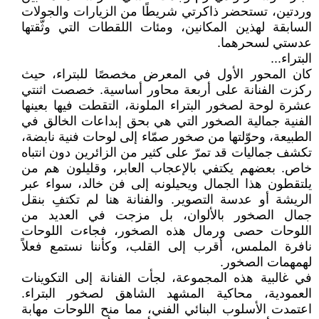
وردتين، تستحضر ذاكرتي شريطًا من الزيارات والجولات
السابقة لهذين المكانين، ومئات اللقطات التي وثّقتها
عدستي لسحرهما.
البتراء...
كان المحور الأول في المعرض مخصصًا للبتراء، حيث
ركزت الفنانة على أربعة محاور أساسية. خصصت اثنتي
عشرة لوحة لصخور البتراء الملونة، التقطت فيها بعينها
الفنية جمالية الصخور التي هي بحق إبداعات الخالق في
الطبيعة، وحوّلتها من صخور صمّاء إلى لوحات فنية نابضة،
تكشف جماليات قد تمرّ على كثير من الزائرين دون انتباه
خاص. بعضهم يكتفي بالإعجاب العابر، وقليلون هم من
يلتقطون هذا الجمال ويحيلونه إلى فن خالد، سواء عبر
الريشة أو عدسة التصوير. والفنانة هنا لم تكتفِ بنقل
جمال الصخور بالألوان، بل مزجت في العديد من
اللوحات حصى ورمال هذه الصخور، فجاءت اللوحات
نافرة الملمس، أقرب إلى القلب، وكأننا نستمع فعلاً
لهمهمات الصخور.
في غالبية هذه المجموعة، لجأت الفنانة إلى التكوينات
العمودية، محاكية المشهد الشاهق لصخور البتراء.
اعتمدت الأسلوب البنائي الفني، مما منح اللوحات مهابة