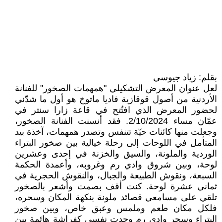
بقلم: زياد جيوسي
لعل عنوان المعرض التشكيلي "همهمات الصخور" للفنانة
الأردنية من أصول قوقازية فاديا ماتوخ هو أول ما شدّني
لحضور المعرض الذي افتُتح في قاعة زارا سنتر في
عمّان مساء 2/10/2024. فقد أنسنت الفنانة الصخور،
وجعلت منها كائنات حيّة تتنفس وتصدر همهمات، آخذة بيد
المتأمل في اللوحات إلى رحلة خيالية بين صخور البتراء
الوردية والملونة، والسيق والخزنة في إحدى وعشرين
لوحة، وبين شروق وادي رم وغروبه، وأعمدة الحكمة
السبعة، ونقوش الطبيعة والجبال، والنقوش الحجرية في
ثماني عشرة لوحة. كنت أقف بصمت وأشعر بالصخور
تلقي على مسامعي قصائد ملونة بنكهة المكان وسحره،
فلكل مكان طعم وملمس وعبق خاص، وبين صخور
البتراء وسحر وادي رم وجدت نفسي كفراشة هائمة بين