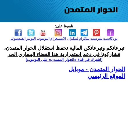
تابعونا على:
بودكاست
بنترست
تيلكرام
لينكدإن
الانستغرام
اليوتيوب
التويتر
الفيسبوك
تبرعاتكم وتبرعاتكن المالية تحفظ استقلال الحوار المتمدن،
فشاركونا في دعم استمرارية هذا الفضاء اليساري الحر
[اشترك في قناة ‫«الحوار المتمدن» على اليوتيوب]
الحوار المتمدن - موبايل
الموقع الرئيسي