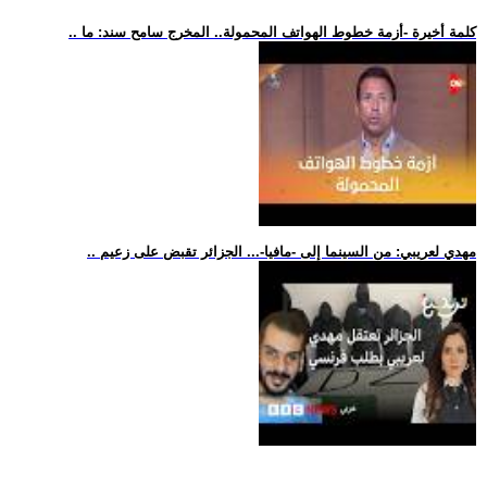
.. كلمة أخيرة -أزمة خطوط الهواتف المحمولة.. المخرج سامح سند: ما
.. مهدي لعريبي: من السينما إلى -مافيا-... الجزائر تقبض على زعيم