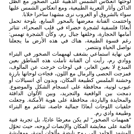
لوحتها انعكاس الشمس الذهبية على الصخور مع الظل
الداكن وآثار التعرية الطبيعية، ومع انعكاس الشمس عليها
سواء بالشروق أو الغروب نرى مشهدا ساحرا خلابا.
واختتمت الفنانة معرضها بالمحور السابع، بلوحة تحمل
أبعادًا فلسفية لشجرة خضراء في قلب الصحراء، تتناثر
أمامها الحجارة، وخلفها جبال رم، وكأن الشجرة تهمس:
رغم قسوة الطبيعة، هناك في هذه الأرض ما يجعلنا
نواصل الحياة وننتصر.
في نهاية استماعي بشغف لهمهمات الصخور في البتراء
ووادي رم، رأيت أن الفنانة تأملت هذه المناطق بعين
المبدع لا بعين العابر، في لوحات خرجت عن المألوف،
فمزجت الحصى والرمال مع اللون، فجاءت لوحاتها بارزة
وخشنة الملمس كطبيعة المكان، وبدون أي انسيالات أو
عيوب لونية، محافظة على انسجام الشكل والموضوع.
دمجت بين الواقعية والتجريد، وبين الألوان الدافئة
والمحايدة والباردة، محافظة على هوية الأمكنة. وجعلت
خلفيات اللوحات أبعادًا جمالية خاصة، تتناغم مع البتراء
وطبيعة وادي رم.
"همهمات الصخور" لم يكن معرضًا عاديًا، بل تجربة فنية
قائمة على معايشة المكان والإنصات لروحه، حيث تحوّل
المشهد الجامد إلى روح نابضة وألحان لونية، ومعايشة