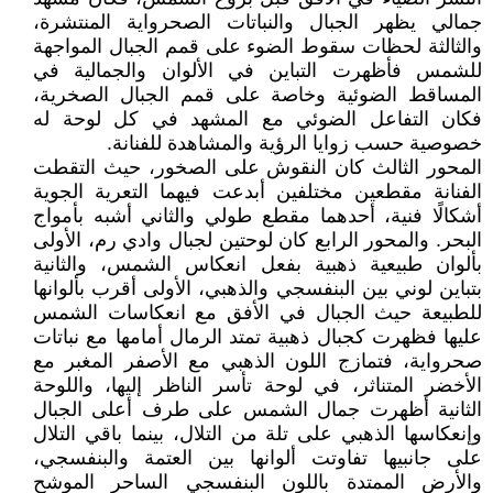
جمالي يظهر الجبال والنباتات الصحرواية المنتشرة،
والثالثة لحظات سقوط الضوء على قمم الجبال المواجهة
للشمس فأظهرت التباين في الألوان والجمالية في
المساقط الضوئية وخاصة على قمم الجبال الصخرية،
فكان التفاعل الضوئي مع المشهد في كل لوحة له
خصوصية حسب زوايا الرؤية والمشاهدة للفنانة.
المحور الثالث كان النقوش على الصخور، حيث التقطت
الفنانة مقطعين مختلفين أبدعت فيهما التعرية الجوية
أشكالًا فنية، أحدهما مقطع طولي والثاني أشبه بأمواج
البحر. والمحور الرابع كان لوحتين لجبال وادي رم، الأولى
بألوان طبيعية ذهبية بفعل انعكاس الشمس، والثانية
بتباين لوني بين البنفسجي والذهبي، الأولى أقرب بألوانها
للطبيعة حيث الجبال في الأفق مع انعكاسات الشمس
عليها فظهرت كجبال ذهبية تمتد الرمال أمامها مع نباتات
صحرواية، فتمازج اللون الذهبي مع الأصفر المغبر مع
الأخضر المتناثر، في لوحة تأسر الناظر إليها، واللوحة
الثانية أظهرت جمال الشمس على طرف أعلى الجبال
وإنعكاسها الذهبي على تلة من التلال، بينما باقي التلال
على جانبيها تفاوتت ألوانها بين العتمة والبنفسجي،
والأرض الممتدة باللون البنفسجي الساحر الموشح