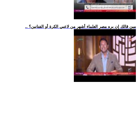
.. مين قالك إن بره مصر العلماء أشهر من لاعبي الكرة أو الفنانين؟