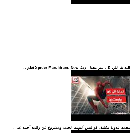
.. فيلم Spider-Man: Brand New Day | البداية اللي كان بيتر محتا
.. محمد عدوية يكشف كواليس ألبومه الجديد ومشروع عن والده أحمد عد