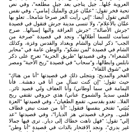
العروبة جُلها.. جيل يناجي بعد جيلٍ مطلعه"، وفي نص
تحية فخر تقول: "عمَّان عزي والمليك إمامي"، وفي نفس
النص تقول أيضا: "إني رأيت العز صرحا شامخا.. تعلو بها
عمَّان بالأعلام"، ولا تنسى مدينة جرش فتقول في قصيدة
"جرش الأصالة": "جرش العراقة والبها إسبالها.. صرح
تسامت للسما أطلالها"، ونجد في قصيدة "صرخة من
الجب" ذكر لبنان والشام وبغداد والقدس وغزة، وكذلك
الشام في قصيدة "لمن نشكو"، والوطن عامة في "محابر
الشعراء"، وفي قصيدتها "طريق الحرية" تعرج على ذكر
نابلس وابطالها، و"سحاب" في قصيدة "ريح الأحبة" ومصر
في "شوق اللقاء".
الفخر والمديح: ويتجلى ذلك في قصيدتها "أنا من هناك"
حيث تقول: "إن كنت تسأل من أنا في دهشة.. فأنا
اليمامة في سما أوطاني/ وأنا العفاف ولي قصيد ثائر..
قلمي سديدٌ والشموخ عناني/ هذي حروفي تقتفي ريح
الفلا.. تغدو بقدسي، تقمع الطغيان"، وفي قصيدتها "العزة
بُنيَتي" تفتخر بنفسها فتقول: "أنا من صنت نبض قطاف
قلبي.. وحرف قصيدتي هز الديارا"، وفي قصيدتها "عد
إلي" تقول: "فهل تاهت خطاك إلى ديار.. ترى فيها جمالا
غير بدري"، ونجد الافتخار بالذات في قصيدة "أنا وطن"