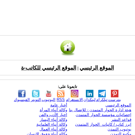
الموقع الرئيسي
الموقع الرئيسي للكاتب-ة
|
تابعونا على:
بنترست
تيلكرام
لينكدإن
الانستغرام
RSS
اليوتيوب
التويتر
الفيسبوك
الموقع الرئيسي
أخبار عامة
هيئة ادارة الحوار المتمدن - للإتصال بنا
وكالة أنباء المرأة
إحصائيات مؤسسة الحوار المتمدن
اخبار الأدب والفن
قواعد النشر
وكالة أنباء اليسار
ابرز كتاب / كاتبات الحوار المتمدن
وكالة أنباء العلمانية
يوتيوب التمدن
وكالة أنباء العمال
مكتبة التمدن
وكالة أنباء حقوق الإنسان