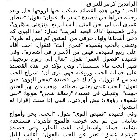
الرافدين كرمز للعراق.
الحب: وفي هذه القصائد تسكب حبها لزوجها قبل وبعد
رحيله فنراها في قصيدة "سفر بلا عنوان" تقول: "قبطان
عمري أنت لي لحن المنى.. أنت الربيع. ونزهتي سمّاري"،
وفي قصيدتها "ذاك البعيد القريب" تقول: "هذا الهوى كم
دعى أشجاننا ولها.. حرفي من العشق كم نبض له طربا"،
وتتغنى بالحب بقصيدة "قمري أنت" فتقول: "حب أقام
على ربيع قصيدة.. فيض من الأسرار في أشعاره"، وفي
قصيدة "فصول العمر" تقول: "تعال إلى ربوع نرتجيها..
فنهر الحب ماء سلسبيل"، وهي تؤكد في هذه القصيدة
على جمالية الحب وروعته فهي ترى أن: "سراج الحب
شمس لا تزول"، وكذلك في قصيدة "سحر الهوى" حين
تقول: "الحب عندي يعتلي بصفائه.. ويغب من نهر الحنين
حبيب"، وتتجلى في قصيدة "رسالة شجن" بقولها: "حبي
شغوف رؤوف؛ نبض أوردتي.. قلبي إذا صنت إقرارا له
استجبا".
وفي قصيدة "قميص النوى" تقول: "الحب: بحر وأمواج
بعاتية.. من لم يجد خوضه فالموج قاهره"، فتستخدم
تشابيه جميلة واستعارات تلفت النظر، وفي قصيدة
"ترنيمة عشق" تعبر عن الحب بالقول: "أعاتب الليل