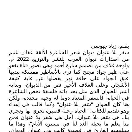
بقلم: زباد جيوسي
سفر بلا عنوان ديوان شعر للشاعرة الألقة عفاف غنيم
من اصدارات ديوان العرب للنشر والتوزيع 2022 م،
ولوحة غلاف من تصميم سارة أحمد وهي تصور فتاة تغفو
على ظهر جواد مجنح كما نرى بالأساطير ممسكة بيديها
عنق الجواد على حافة نهر يفصلها عن غابة كثيفة
الأشجار، وعلى الغلاف الأخير نص من الديوان، وبداية
أشير للعنوان الذي مثل بحد ذاته فلسفة تخص الشاعرة
في الحياة، فالسفر المعتاد دوما له وجهة محددة، ولكن
هنا كان العنوان "سَفر بلا عنوان" وكما قالت في إهداء
وهو تقديم للكتاب: "الحياة رحلة قصيرة نجري بها وتجري
بنا.. هي سَفر بلا عنوان.. أجل هي سَفر بلا عنوان فمن
منا يعلم ما يخبئه الغد لنا في مسيرة الأيام"، وهذا ما
سيلمسه القارئ في قصيدة كانت هي عنوان الديوان،