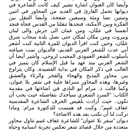
وأيضا كان العنوان اشارة تشير كيف كانت الشاعرة في
ديوانها تحمل القارئ في العديد من المحاور في اثنين
وستين نصا ومئة وسبعين صفحة، وأيضا التنقل بين
الفكرة وبين الأمكنة، فنجدها تنقلنا من القدس فجأة فنجد
أنفسنا في عمَّان، ومن عمان الى جرش والى لبنان
وبيروت ومن مكان لمكان حتى نصل بلدة سحاب شرق
عمَّان، وحين كنت اقرأ الديوان للمرة الثانية كنت أشعر
أني عدت للشعر العربي القديم، فالديوان تمت صياغته
بأسلوب الشعر العمودي المحبب لروحي، وأشير أيضا أن
الشعر العربي منذ عهد ما قبل الإسلام كان يتميز في
الغالب في ذكر المكان في بداية القصيدة، وكان يتراوح
بين محاور المديح والهجاء والفخر والرثاء والعشق
وغيرها، وهذه المحاور سنراها جلية في سَفر بلا عنوان،
وكما قالت د. مرام أبو النادي في اضاءتها في مقدمة
الكتاب: "السرد الشعري سيأخذك بتفاصيله حيث يجب أن
تكون.. حيث أرادت بلقيس الحرف الشاعرة المقدسية
عفاف غنيم"، وكنت قد همست للدكتورة مرام: وماذا
تركت لنا أن نكتب بعد هذه الاضاءة؟
ديوان "سفر بلا عنوان" للشاعرة عفاف غنيم تناول محاور
متعددة من خلال قصائد شعر تعكس تجربة انسانية وحياة