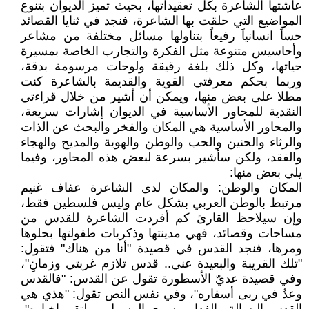
عاشتها الشاعرة بكل تعقيداتها، بحيث تميز الديوان بتنوع
المواضيع التي حلقت بها الشاعرة، فنجد في ثنايا القصائد
حساً انسانياَ رفيعاً بتناولها مسائل مختلفة من مشاعر
وأحاسيس متنوعة مثل الفكرة والتجارب الخاصة بمسيرة
حياتها، وكل ذلك بلغة رقيقة ولوحات مرسومة بدقة،
وربما بحكم معرفتي القوية والقديمة بالشاعرة كنت
مطلا على بعض منها، ويمكن أن أشير من خلال قراءتي
النقدية للمحاور الأساسية في الديوان إشارات سريعة،
والمحاور الأساسية هي المكان والفخر والبحث عن الذات
والرثاء والحنين والحب والوطن والهوية والمديح والهجاء
والفقد، ولكن سأشير بسرعة لبعض هذه المحاور، وفيما
يلي بعض منها:
المكان والوطن: والمكان لدى الشاعرة عفاف غنيم
مرتبط بالوطن العربي بشكل عام وليس فلسطين فقط،
وإن سيلاحظ القارئ كم أفردت الشاعرة للقدس من
مساحات وقصائد، فهي مدينتها وذكريات طفولتها بحلوها
ومرها، فنجد القدس في قصيدة "أنا من هناك" فتقول:
"تلك القريبة والبعيدة عني.. قدس تلازم غربتي وزمانِ"،
وفي قصيدة عديّ الأسطورة تقول عن القدس: "فالقدس
وعدٌ في ربى أسفاره"، وفي نفس النص تقول: "هذي هي