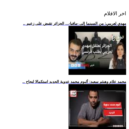
اخر الافلام
.. مهدي لعريبي: من السينما إلى -مافيا-... الجزائر تقبض على زعيم
.. محمد علام وهيثم سعيد: ألبوم محمد عدوية الجديد استكمالا لنجاح