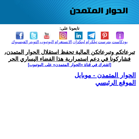
تابعونا على:
بودكاست
بنترست
تيلكرام
لينكدإن
الانستغرام
اليوتيوب
التويتر
الفيسبوك
تبرعاتكم وتبرعاتكن المالية تحفظ استقلال الحوار المتمدن،
فشاركونا في دعم استمرارية هذا الفضاء اليساري الحر
[اشترك في قناة ‫«الحوار المتمدن» على اليوتيوب]
الحوار المتمدن - موبايل
الموقع الرئيسي