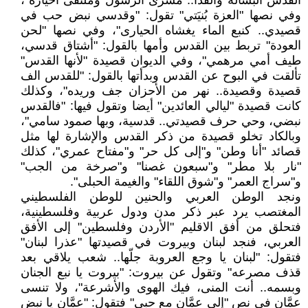
القدس البسالة والفدا.. مسرى الرسول وملتقى اخياره"،
وفي نصها "العزة بُنيَتي" تقول: "وقدسي نبض حب في
قصيدي.. كنبع الماء يغشاه الحيارى"، وفي نصها "لحن
العودة" تربط بين القدس وأمها بالقول: "أشتاق قدسي،
طيف أمي مرهمي"، وفي الديوان قصيدة "لأنها القدس"
تألقت في البوح عن القدس وبدأتها بالقول: "للقدس الف
قصيدة وقصيدة.. نهر من الأحزان جف وريده"، وكذلك
كانت قصيدة "ليالي العائدين" أيضا وتقول فيها: "فالقدس
نبضي، وحي حرف قصيدتي.. قدسية، وبها صمود سامي"،
وبالكاد تخلو قصيدة من ذكر القدس والإشارة لها مثل
قصائد "أنا وطن" و"إلى كل حر" و"مفتاح عمري"، كذلك
"نار بلا مطر" و"سبعون غصنا" و"صرخة من الجب"
و"سراج العمر" و"شوق اللقاء" والغيمة الحبلى".
ونجد الوطن العربي والحنين للوطن الفلسطيني
المغتصب يرد عبر ذكر مدن ودول عربية وفلسطينية،
فتحلق من أفق الاقليم "الأردن وفلسطين" إلى الأفق
العربي، فنجد لبنان وبيروت في قصيدتها "عذرا لبنان"
فتقول: "لبنان يا وجع العروبة جلّها.. شعب يلاقي بعد
قذف مصرعه" وتقول عن بيروت: "بيروت يا نبع الجنان
وبسمه.. أنت المنى، فيك الهوى والأشرعة"، ولا تنسى
عمَّان في نص "إلى عمَّان مع حبي" فتقول: "عمَّان يا نبض