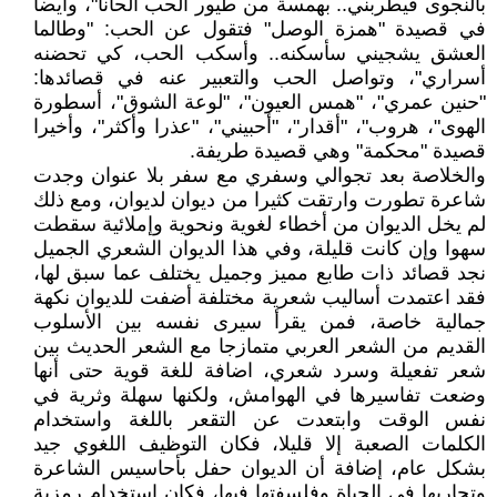
بالنجوى فيطربني.. بهمسة من طيور الحب ألحانا"، وأيضا
في قصيدة "همزة الوصل" فتقول عن الحب: "وطالما
العشق يشجيني سأسكنه.. وأسكب الحب، كي تحضنه
أسراري"، وتواصل الحب والتعبير عنه في قصائدها:
"حنين عمري"، "همس العيون"، "لوعة الشوق"، أسطورة
الهوى"، هروب"، "أقدار"، "أحبيني"، "عذرا وأكثر"، وأخيرا
قصيدة "محكمة" وهي قصيدة طريفة.
والخلاصة بعد تجوالي وسفري مع سفر بلا عنوان وجدت
شاعرة تطورت وارتقت كثيرا من ديوان لديوان، ومع ذلك
لم يخل الديوان من أخطاء لغوية ونحوية وإملائية سقطت
سهوا وإن كانت قليلة، وفي هذا الديوان الشعري الجميل
نجد قصائد ذات طابع مميز وجميل يختلف عما سبق لها،
فقد اعتمدت أساليب شعرية مختلفة أضفت للديوان نكهة
جمالية خاصة، فمن يقرأ سيرى نفسه بين الأسلوب
القديم من الشعر العربي متمازجا مع الشعر الحديث بين
شعر تفعيلة وسرد شعري، اضافة للغة قوية حتى أنها
وضعت تفاسيرها في الهوامش، ولكنها سهلة وثرية في
نفس الوقت وابتعدت عن التقعر باللغة واستخدام
الكلمات الصعبة إلا قليلا، فكان التوظيف اللغوي جيد
بشكل عام، إضافة أن الديوان حفل بأحاسيس الشاعرة
وتجاربها في الحياة وفلسفتها فيها، فكان استخدام رمزية