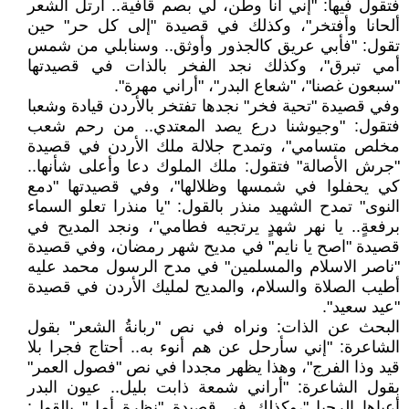
فتقول فيها: "إني أنا وطن، لي بصم قافية.. أرتل الشعر
ألحانا وأفتخر"، وكذلك في قصيدة "إلى كل حر" حين
تقول: "فأبي عريق كالجذور وأوثق.. وسنابلي من شمس
أمي تبرق"، وكذلك نجد الفخر بالذات في قصيدتها
"سبعون غصنا"، "شعاع البدر"، "أراني مهرة".
وفي قصيدة "تحية فخر" نجدها تفتخر بالأردن قيادة وشعبا
فتقول: "وجيوشنا درع يصد المعتدي.. من رحم شعب
مخلص متسامي"، وتمدح جلالة ملك الأردن في قصيدة
"جرش الأصالة" فتقول: ملك الملوك دعا وأعلى شأنها..
كي يحفلوا في شمسها وظلالها"، وفي قصيدتها "دمع
النوى" تمدح الشهيد منذر بالقول: "يا منذرا تعلو السماء
برفعةٍ.. يا نهر شهدٍ يرتجيه فطامي"، ونجد المديح في
قصيدة "اصح يا نايم" في مديح شهر رمضان، وفي قصيدة
"ناصر الاسلام والمسلمين" في مدح الرسول محمد عليه
أطيب الصلاة والسلام، والمديح لمليك الأردن في قصيدة
"عيد سعيد".
البحث عن الذات: ونراه في نص "ربانةُ الشعر" بقول
الشاعرة: "إني سأرحل عن هم أنوء به.. أحتاج فجرا بلا
قيد وذا الفرج"، وهذا يظهر مجددا في نص "فصول العمر"
بقول الشاعرة: "أراني شمعة ذابت بليل.. عيون البدر
أعياها الرحيل"،وكذلك في قصيدة "نظرة أمل" بالقول: