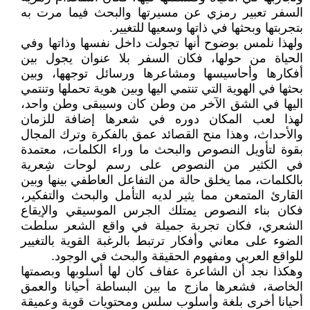
السفر تعبير رمزي عن مسيرتها والبحث فيما مرت به
بتجربتها وبحثها في ذاتها وسعيها للتغيير.
ولهذا نلمس بوضوح أنها تجولت داخل نفسها وذاتها وفي
الحياة من حولها، فكان السفر بلا عنوان يجول بين
أفكارها وأحاسيسها ومشاعرها ورسائل توجهها، وبين
بحثها في الهوية التي تنتمي اليها وبين هوية تحملها وتنتمي
اليها في الشق الآخر من وطن كان وسيبقى وطن واحد،
لهذا لعب المكان دوره في شعرها إضافة للزمان
والأحداث، وهذا منح القصائد عمق بالفكرة وترك المجال
بقوة لتأويل النصوص والبحث ما وراء الكلمات، معتمدة
في الكثير من النصوص على رسم لوحات شِعرية
بالكلمات، مما يخلق حالة من التفاعل العاطفي بينها وبين
القارئ المتمعن مما يثير لديه التأمل والبحث والتفكير،
فكان بناء النصوص يمتلك الجرس الموسيقي والإيقاع
الشعري، فكان تجربة جميلة في واقع الشعر سلطت
الضوء على معاني وأفكار ترتبط بالرغبة القوية بالتغيير
للواقع العربي ومفهوم الحقيقة والبحث في الوجود.
وهكذا نجد أن الشاعرة عفاف كان لها أسلوبها وبصمتها
الخاصة، فشعرها مازج ما بين البساطة أحيانا والعمق
أحيانا أخرى بلغة وأسلوب سلس ومحتويات قوية وعميقة