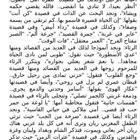
"أنظر بعيدا، لا تنادي ما انقضى.. فالله يقضي حكمه
ويشاء"، ونجد البحث عن الذات في قصيدة "كن أنت"
بقولها: "إن الحياة قصيرة فاسمو بها..كم ترتقي من بسمة
وصفاء"، وكذلك في قصيدة "رداء أبيض" وفي قصيدة
"عابر في غربة"، "جمرة القصيد"، "جرعة ألم"، "الصبر
مفتاح الفرج"، "العمر معتقل"، "فات الوقت".
الرثاء: ونجد أنموذجا لذلك في العديد من القصائد ومنها
"عدي الأسطورة" حيث تقول: "طوبى لمن نادى الحياة
مجاهدا.. يا نعمَ شعر يعتلي بجواره"، ويتكرر الرثاء
للمرحوم زوجها في العديد من القصائد ومنها قصيدة
"وجع القلوب" فتقول: "حزني تمادى من رحيل حارق..
قبطان عمري لم يزل في روحي"، وأيضا في قصيدتها
"عكاز الهوى" بقولها: "أسامر وحدتي والدمع يجري..
ودمعة غربتي كالجمر تصلي"، وتتجلى بالرثاء في قصيدة
"همسات حانية" فتقول مخاطبة أمها: "يا لوعة من جمر
حب قد قضى.. أمي ملاكي في حياتي القاسية"، ونجد
الرثاء أيضا في قصيدة "صرخة من الجب" حيث ترثي
الطفل المغربي ريان وترى أنه في كل بلد عربي هناك
ريان آخر يعاني ويموت، فتذكر الشام وبغداد ولبنان وغزة
والقدس، وكذلك في قصيدة "عثرات الزمن" حيث تذكر