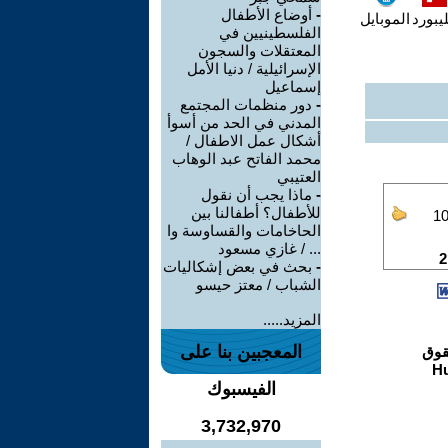
-
أوضاع الأطفال
يبورد
الموبايل
الفلسطينيين في
المعتقلات والسجون
الإسرائيلية / دنيا الأمل
إسماعيل
-
دور منظمات المجتمع
المدني في الحد من أسوأ
أشكال عمل الاطفال /
محمد الفاتح عبد الوهاب
العتيبي
-
ماذا يجب أن نقول
للأطفال؟ أطفالنا بين
الحاخامات والقساوسة وا
... / غازي مسعود
-
بحث في بعض إشكاليات
الشباب / معتز حيسو
المزيد.....
المعجبين بنا على
الفيسبوك
3,732,970