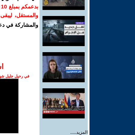
ب
والمستقل، ليبقى ص
والمشاركة في دع
ا‫
في رحيل جليل شهبا
المزيد.....