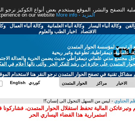
ة التصفح والنشر، الموقع يستخدم بعض أنواع الكوكيز نرجو النق
More info - المزيد
experience on our website
الفن
-
وكالة أنباء اليسار
-
وكالة أنباء العلمانية
-
وكالة أنباء العمال
-
وكا
الاقتصاد
-
اخبار الطب والعلوم
 الرئيسي لمؤسسة الحوار المتمدن
، علمانية، ديمقراطية، تطوعية وغير ربحية
ل مجتمع مدني علماني ديمقراطي حديث يضمن الحرية والعدالة الاجتم
حوار المتمدن على جائزة ابن رشد للفكر الحر والتى نالها أعلام في الفك
م مشاكل تقنية في تصفح الحوار المتمدن نرجو النقر هنا لاستخدام الموقع
كوردي
English
الاخبار
مراكز
الحوار المتمدن
م الحناوي
- ليس من السهل التحول الى إنسان؟!
 وتبرعاتكن المالية تحفظ استقلال الحوار المتمدن، فشاركونا 
استمرارية هذا الفضاء اليساري الحر