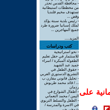
-
محافظة القدس تحذر
من مخططات استيطانية
تستهدف مخيم قلنديا
وقض ...
-
رئيس بلدية سبتة يؤكد
لملك إسبانيا ضرورة طرد
جميع المهاجرين ...
المزيد.....
كتب ودراسات
-
نحو استراتيجية
للاستثمار في حقل تعليم
الطفولة المبكرة / اسراء
حميد عبد الشهيد
-
حقوق الطفل في
التشريع الدستوري العربي
- تحليل قانوني مقارن ب
... / قائد محمد طربوش
ردمان
انية على
-
أطفال الشوارع في
اليمن / محمد النعماني
-
الطفل والتسلط التربوي
في الاسرة والمدرسة /
شمخي جبر