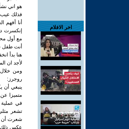
هو اني نشأ
فذلك عيب.
أنا أفهم ا
اخر الافلام
إنكسرت داخ
مع أول محا
أنت طفل س
هنا بدأ ان
لأجد ان الم
ومن خلال 
روجرز:
ينبغي أن 
متميزا عن ا
في عملية ال
تشعر مثلي
شعرت أن شي
عكس ذلك. 