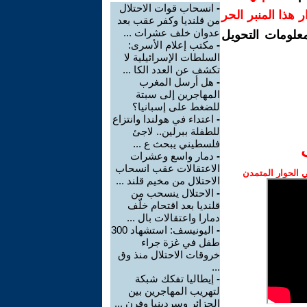
-
انسحاب قوات الاحتلال
رار هذا المنبر الحر
من قلنديا وكفر عقب بعد
عدوان خلف عشرات ...
معلومات التحويل
-
مكتب إعلام الأسرى:
السلطات الإسرائيلية لا
تكشف عن العدد الكا ...
-
هل أرسل المغرب
المهاجرين إلى سبتة
للضغط على إسبانيا؟
-
اعتداء في هولندا وانتزاع
للطفلة ببرلين.. لاجئ
فلسطيني يبحث ع ...
-
دمار واسع وعشرات
الاعتقالات عقب انسحاب
الحوار المتمدن
الاحتلال من مخيم قلند ...
-
الاحتلال ينسحب من
قلنديا بعد اقتحام خلّف
دمارا واعتقالات بال ...
-
اليونيسف: استشهاد 300
طفل في غزة جراء
خروقات الاحتلال منذ وق
...
-
إيطاليا تفكك شبكة
لتهريب المهاجرين بين
الجزائر وسردينيا وفرن ...