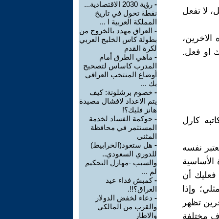
-
رؤية 2030 الاقتصادية...
، لا تفعل
نقطة تحول في تاريخ
المملكة العربية ا ...
-
العراق مهدد بالخروج من
 الاخرين،
بطولة كاس الخليج العربي
لكرة القدم
ك او فعل.
-
ماهي الطرق أمام
المدرب كاساس لتصحيح
أوضاع المنتخب العراقي
بك ...
-
خصوم برشلونة: كيف
يتم الاعداد لافشال مصيدة
هانز فليك؟!
-
حوكمة الفساد لخدمة
تبه كارل
المستثمر في محافظة
المثنى
-
هل ستعود(الخرابيط)
تبر نفسه
للدوري السعودي..
 الأساسية
والسبب -مهازل التحكيم
لم ...
، فعليك أن
-
كمبش فداء عيد
لي؛ وإذا
العراق؟!!.
-
دعاء لخفض الدولار
خرين تظهر
والقرب من المالكي
ف مختلفة
والاطار