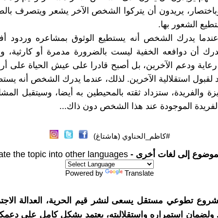
باختصار، يريدون أن يتركوا الشخص الآخر يشعر ويتصرف بالط
طيع الشعور بها.
عندما يدرك الشخص أنه يستطيع الوثوق بمشاعره وردود أفعا
درك أن دوافعه الخفية ليست بالضرورة مدمرة أو كارثية، وأ
رعاية ودعم الآخرين، بل أصبح قادرا على عيش الحياة على أر
 لقبول استقلالية الآخرين. لذلك، عندما يدرك الشخص أنه يستط
يزة والفريدة، ستزداد ثقته بالمحيطين به أيضا، وسيتقبل المشا
الفريدة الموجودة عند هذا الشخص دون ذاك...
#كاظم_الحناوي (هاشتاغ)
موضوع إلى لغات أخرى -
ate the topic into other languages
Powered by
Translate
شروع تطوعي مستقل يسعى لنشر قيم الحرية، العدالة الاجتم
. ولضمان استمراره واستقلاليته، يعتمد بشكل كامل على دعمك