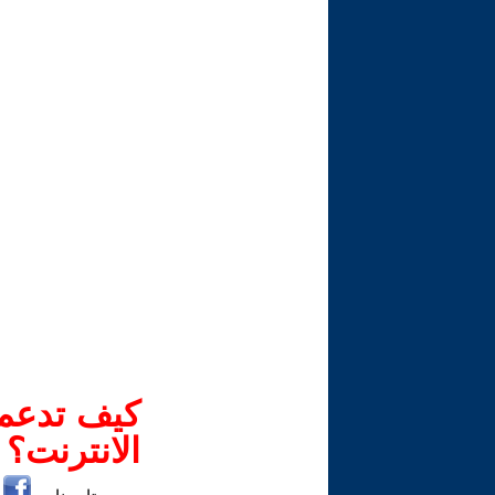
كيف تدعم-
الانترنت؟