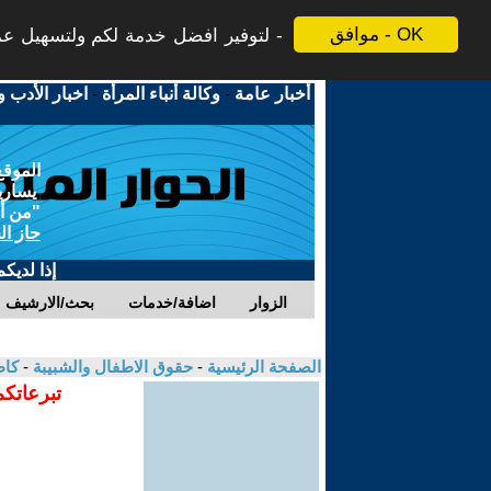
موافق - OK
لتوفير افضل خدمة لكم ولتسهيل عملي
أخبار عامة
-
وكالة أنباء المرأة
-
اخبار الأدب و
الموقع
يسارية
"من أج
حاز ال
إذا لديك
الزوار
اضافة/خدمات
بحث/الارشيف
الصفحة الرئيسية
-
حقوق الاطفال والشبيبة
-
كاظ
تبرعاتكم