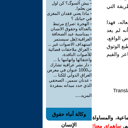
-
بيش السوگ؟ كن اول
ريقة التي
من يعلم!.
-
ماذا يعني فقدان المغزى
في حياتك ؟
له، فهذا
-
الهجرة :صراع مرتبط
بالعدالة وحقوق الانسان
نه لم يعد
-
بمناسبة عيد الصحافة
ض الواقع،
العراقية:(هل سيستمر
استهداف الاصوات غير ...
يع الوثوق
-
العراق ملاحقات قضائية
عر والقيم
للأصوات الناقدة،
واعتقالها واتهامها با ...
-
دار نشر عراقية تشارك
ب1000 عنوان في معرض
العراق الدولي للكتا ...
-
عدنان سمير.. الصحفي
الذي حدد ميدانه بمفردة
Transl
المزيد.....
وكالة أنباء حقوق
اعية، والمساواة
الإنسان
م.
ساهم/ي معنا!