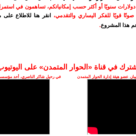
دعمكم بمبلغ 10 دولارات سنويًا أو أكثر حسب إمكانياتكم، تساهمون في استم
وتًا قويًا للفكر اليساري والتقدمي
،
انقر هنا للاطلاع على 
م هذا المشروع
.
شترك في قناة «الحوار المتمدن» على اليوتيوب
ز، عضو هيئة إدارة الحوار المتمدن
في رحيل شاكر الناصري، أحد مؤسسي 