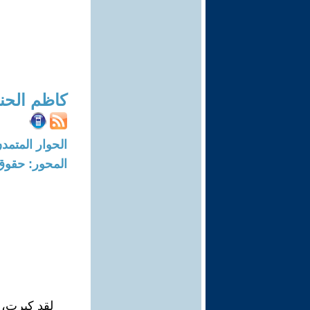
كاظم الحن
الحوار المتمدن-العدد: 8421 - 5
المحور: حقوق 
لقد كبرت، و