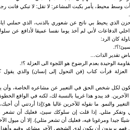
ت وسط محيط، يأمر بكبت المشاعر: لا تقل: لا تبكي فانت رجل
لحزن الذي يحيط بي ناتج عن شعوري بالذنب، الذي حملني اياه
لي الدفاعات لأني لم آخذ يوما نفسا عميقا لأدافع عن سلو
ولة كان الرد:
يئ!؟!.
خفاض تقدير الذات…
قاومة الوحيدة بعدم الرضوخ هو اللجوء الى العزلة ؟!.
العزلة قرأت كتاب (فن التحول إلى إنسان) والذي يقول كا
يكون لكل شخص الحق في التعبير عن مشاعره الخاصة، وأن يع
لآخرين. قد يبدو هذا غريبا بالنسبة لك، لكنه في الواقع الخطوة
تغيير والنمو. ما نقوله للآخرين غالبا هو:(إذا أردتني أن أحبك
 وتفكر مثلي. إذا قلت إن سلوكك سيئ، فعليك أن تشعر مث
ئًا جيدا ومرغوبا فيه، فعليك أن تشعر مثلي). إلا أن ميول الآ
فهم يريدون أن يكون لدى الشخص الآخر مشاعر وقيم وأهدا