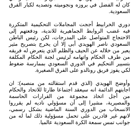
كان له الفضل في بروزه ونجوميته وتصديه لكبار الفرق
السعودية.
دوري الخرابيط أججت المجاملات التحكيمية المتكررة
فيه غضب الروابط الجماهيرية للاندية، ودفعتهم إلى
الاحتجاج المتواصل على المدرجات، لكن رئيس الباطن
السعودي ناصر الهويدي أبى إلا أن يخرج بتصريح مثير
يعبر من خلاله عن الحيف والظلم الذي يتعرض له فريقه
من طرف الحكام واتهامه لرئيس لجنة الحكام المكلفة
بتسيير التحكيم في الدوري السعودي بممارسة ضغوط
لكي يفوز فريق رونالدو على الفرق الصغيرة.
وأوضح الهويدي (الذي قدم استقالته من منصبه): ان
اجابتهم الدائمة انه سيعقد اجتماعا طارئا للاتحاد والحكام
من أجل اتخاذ مجموعة من القرارات الحاسمة
والمصيرية، مشيرا إلى أن مسؤولي ناديه لم يقرروا
الانسحاب من الدوري السنة الماضية بشكل رسمي،
لانهم غير قادرين على تحمل مسؤولية ذلك لما له من
جوانب تمس سمعة الكرة السعودية عالميا.