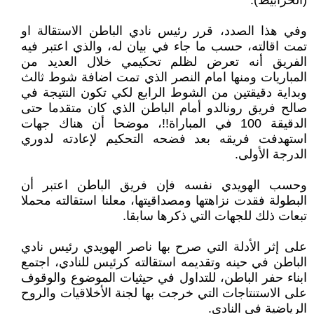
(الخرابيط).
وفي هذا الصدد، قرر رئيس نادي الباطن الاستقالة او
تمت اقالته، حسب ما جاء في بيان له، والذي اعتبر فيه
الفريق أنه تعرض لظلم تحكيمي خلال العديد من
المباريات ومنها امام النصر الذي تمت اضافة شوط ثالث
وبداية دقيقتين من الشوط الرابع لكي تكون النتيجة في
صالح فريق رونالدو أمام الباطن الذي كان متقدما حتى
الدقيقة 100 في المباراة!!، موضحا أن هناك جهات
استهدفت فريقه بعد فضحه التحكيم لإعادته لدوري
الدرجة الأولى.
وحسب الهويدي نفسه فإن فريق الباطن اعتبر أن
البطولة فقدت نزاهتها ومصداقيتها، معلنا استقالته محملا
تبعات ذلك للجهات التي ذكرها سابقا.
على إثر الأدلة التي صرح بها ناصر الهويدي رئيس نادي
الباطن في حينه وتقديمه استقالته كرئيس للنادي، اجتمع
ابناء حفر الباطن، للتداول في حيثيات الموضوع والوقوف
على الاستنتاجات التي خرجت بها لجنة الأخلاقيات والروح
الرياضية في النادي.