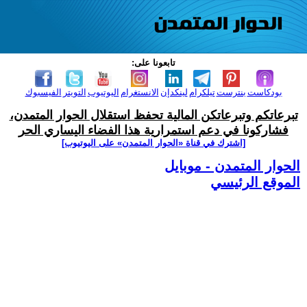
تابعونا على:
بودكاست
بنترست
تيلكرام
لينكدإن
الانستغرام
اليوتيوب
التويتر
الفيسبوك
تبرعاتكم وتبرعاتكن المالية تحفظ استقلال الحوار المتمدن،
فشاركونا في دعم استمرارية هذا الفضاء اليساري الحر
[اشترك في قناة ‫«الحوار المتمدن» على اليوتيوب]
الحوار المتمدن - موبايل
الموقع الرئيسي