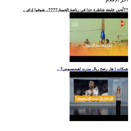
.. لُجين خليفة شاطرة جدا في رياضة الجمباز??‍??.. شوفوا إزاي??
.. شبكات | هل رضخ ريال مدريد لفينيسيوس؟