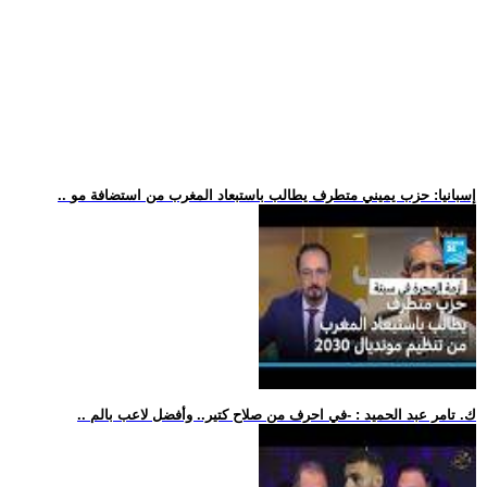
.. إسبانيا: حزب يميني متطرف يطالب باستبعاد المغرب من استضافة مو
.. ك. تامر عبد الحميد : -في احرف من صلاح كتير.. وأفضل لاعب بالم