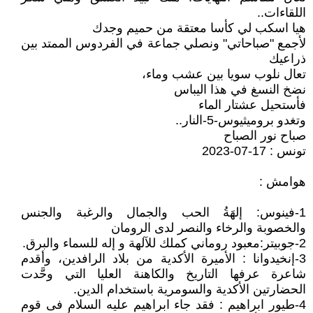
اللقاءات..
هيا اسكب لي كأسا معتقة من حميم وجدك
لأجمع "صباحاتي" ونصلي جماعة في الفردوس الممتد بين
ذراعيك
تعال نلوب سويا بين عشب وماء،
نضخ النسغ في هذا اليباس
فأستحيل عشتار الماء
وتغدو بروميثيوس-5-النار..
صباح نور الصباح
تونس : 17-07-2023
هوامش :
1-فينوس: إلهَةُ الحب والجمال والرغبة والجنس
والخصوبة والرخاء والنصر لدى الرومان
2-جوبيتر:معبود روماني كملك للآلهة و إله للسماء والبرق.
3-إنخيدوانا : الأميرة الأكدية من بلاد الرافدين، وأقدم
شاعرة عرفها التاريخ والكاهنة العليا التي وحَّدت
الحضارتين الأكدية والسومرية باستخدام الدين.
4-طيور ابراهيم : فقد جاء ابراهيم عليه السلام فى قوم