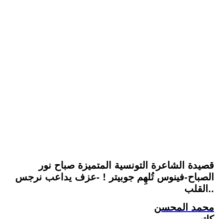
قصيدة الشاعرة التونسية المتميزة صباح نور
الصباح-فينوس تُلهِم جوبيتر ! -عزف يداعب نرجس
القلب..
محمد المحسن
كاتب