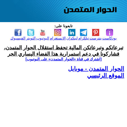
تابعونا على:
بودكاست
بنترست
تيلكرام
لينكدإن
الانستغرام
اليوتيوب
التويتر
الفيسبوك
تبرعاتكم وتبرعاتكن المالية تحفظ استقلال الحوار المتمدن،
فشاركونا في دعم استمرارية هذا الفضاء اليساري الحر
[اشترك في قناة ‫«الحوار المتمدن» على اليوتيوب]
الحوار المتمدن - موبايل
الموقع الرئيسي