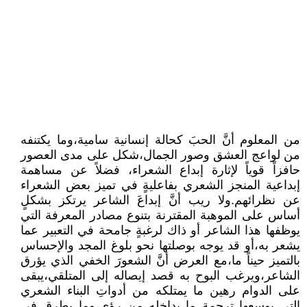
من المعلوم أنَّ الحبَ كحالة إنسانية سامية،وما يكتنفه
من لواعج العشق وصور الجمال،شكل على مدى العصور
حافزاً قوياً لإثارة إبداع الشعراء، فضلاً عن مساهمة
إبداعية المنجز الشعري بفاعليةٍ في تميز بعض الشعراء
عن نظرائهم.ولا ريب أنَّ إبداعَ الشاعر يرتكز بشكلٍ
أساس على الموهبة المقترنة بتنوع مصادر المعرفة التي
يوظفها هذا الشاعر أو ذاك لرغبةٍ جامحة في التعبير عما
يشعر به،أو قد يوجه بوصلتها نحو بلوغ المجد والإحساس
بالتميز حيناً ما،مع العرض أنَّ الشعورَ الخفي الذي يؤرق
الشاعر،ويرغب البوح به قصد إيصاله إلى المتلقي،يبقى
على الدوام رهين ما يمتلكه من أدواتِ البناء الشعري
التي بوسعها ترجمة ما بداخله من رؤى،وما يطرق في