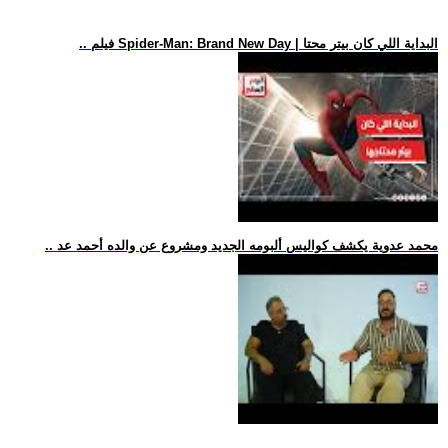
.. فيلم Spider-Man: Brand New Day | البداية اللي كان بيتر محتا
.. محمد عدوية يكشف كواليس ألبومه الجديد ومشروع عن والده أحمد عد