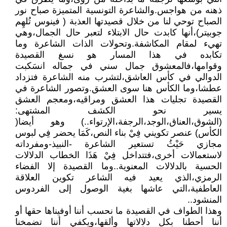
ذهنه من هواجس.والشاعرة التونسية المتميزة صباح نور
الصباح توحي لنا من خلال قصيدتها العذبة ( فينوس تُلهِم
جوبيتر)،أنها كابدت حال الابتلاء لتعبر حال الجمال،وهي
تهيء لمقام المكاشفة.وتحولات الذات الشاعرة وما
تكابده في هذا المسار هو نسغ القصيدة
وقوامها،فالمعشوق جمال سني في جماله انسَكبت
الدوالي في كأس العاشق،لتشرب منه الشاعرة فتزداد
عطشا،وما الكأس هنا سوى العشق.وتصور الشاعرة في
القصيدة تجليات هذا العشق ومراقيه،ومعجم العشق
يسير نحو الكشف المشتهى:
(الشوق،العناق،الوجد،الرجفة،الإرتواء..) وهو أيضا(
الكأس) عنصر تكويني فِيْ بناء النص،كَمَا يحضر فِي لبوس
مجازي حَيْثُ تستعير الشاعرة -النبيذ-ومفرداته
لاستعمالات أخرى،فتتداخل فِيْ هَذَا الخطاب الدلالات
الحسية بالدلالات المعنوية..وما القصيدة إلا الفضاء
الرمزي،الذي يعيد فيه الشاعر تكوين العلاقة
العاطفية،التي عاشها بغية الوصول إلى الفردوس
المنشود..
وهذا الطواف في القصيدة ما نحسب أننا أوفيناها حقها أو
أننا أحطنا بكل دلالاتها وألقها،ويكفي أننا تضمخنا