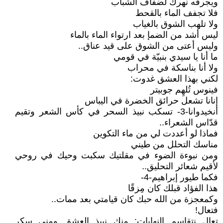
ويجرفه نهرك لضفاف الشباب
فلا تجفف الماء بالقحط
ولا تلهب الشوق بالغياب
ليس أشد من الضمإ بعد ارتواء الماء بالماء
وليس أعتى من الشوق على قيد عناق..
ما أنا يا سيدي بنبيّة في قومي
ولا أنا بناسكة في محراب
لكني بهذا العشق غدوت:
فينوس تُلهِم جوبيتر
إنانا تشعل حرائق الخضرة في اليباس
أنخيدوانا-3- تسكب نبيذ السحر في كأس الشعر وتقيم
قدّاس الشعراء..
فماذا لو أعددت لي من ماء التكوين
مناسك التحلل من طيني
ومن نبوءة الضوء في مقلتيك سكبت وحيك في روحي
لأقيم شعائر التحليق..
فكما طيور إبراهيم-4-
هذا الفؤاد قبلك كان مِزقًا
وكمعجزة من الله حبك كان قيامتي بعد ممات..
فتعال!
تعال نتقاسم النهايات: منك نبيذ العشق ومني سكر