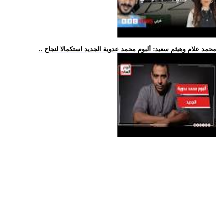
.. محمد علام وهيثم سعيد: ألبوم محمد عدوية الجديد استكمالا لنجاح