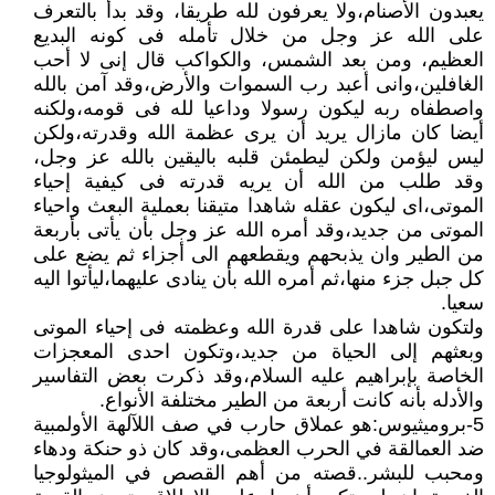
يعبدون الأصنام،ولا يعرفون لله طريقا، وقد بدأ بالتعرف
على الله عز وجل من خلال تأمله فى كونه البديع
العظيم، ومن بعد الشمس، والكواكب قال إنى لا أحب
الغافلين،وانى أعبد رب السموات والأرض،وقد آمن بالله
واصطفاه ربه ليكون رسولا وداعيا لله فى قومه،ولكنه
أيضا كان مازال يريد أن يرى عظمة الله وقدرته،ولكن
ليس ليؤمن ولكن ليطمئن قلبه باليقين بالله عز وجل،
وقد طلب من الله أن يريه قدرته فى كيفية إحياء
الموتى،اى ليكون عقله شاهدا متيقنا بعملية البعث واحياء
الموتى من جديد،وقد أمره الله عز وجل بأن يأتى بأربعة
من الطير وان يذبحهم ويقطعهم الى أجزاء ثم يضع على
كل جبل جزء منها،ثم أمره الله بأن ينادى عليهما،ليأتوا اليه
سعيا.
ولتكون شاهدا على قدرة الله وعظمته فى إحياء الموتى
وبعثهم إلى الحياة من جديد،وتكون احدى المعجزات
الخاصة بإبراهيم عليه السلام،وقد ذكرت بعض التفاسير
والأدله بأنه كانت أربعة من الطير مختلفة الأنواع.
5-بروميثيوس:هو عملاق حارب في صف اللآلهة الأولمبية
ضد العمالقة في الحرب العظمى،وقد كان ذو حنكة ودهاء
ومحبب للبشر..قصته من أهم القصص في الميثولوجيا