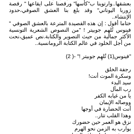
بعشقها..وارتوينا ب"كأسها" ورقصنا على ايقاعها " رقصة
زوربا اليوناني" وقد بلغ بنا العشق الصوفي،حدود
الإنتشاء..
ختاما أقول : إن هذه القصيدة المترعة بالعشق الصوفي "
فينوس تُلهِم جوبيتر ! "من النصوص الشعرية التونسية
الأكثر جمالية من حيث التصوير والكتابة.نص عميق،نحت
من أجل الخلود في عالم الكتابة الرومانسية..
"فينوس(1) تُلهِم جوبيتر !" -( 2)
رجفة الخلق
وسكرة الموت أنت!
سيد البدء
رب المآل
يا من غيابه الكفر
ووصاله الإيمان
أنت الحضارة في أوجها
وهذا القلب تتار..
نزق هو العمر حين حضورك
يوارب به الزمن نحو الهرم