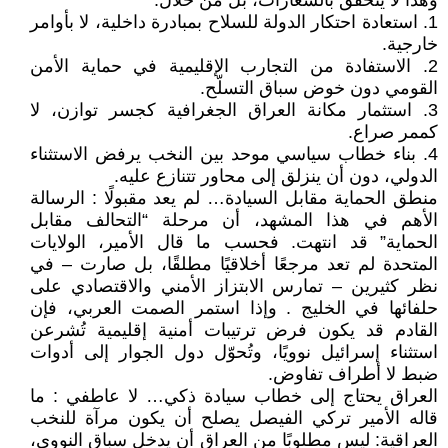
وهذا لا يتحقق بالشعارات، بل من خلال:
1. استعادة احتكار الدولة للسلاح بمبادرة داخلية، لا بأوامر
خارجية.
2. الاستفادة من التجارب الإقليمية في حماية الأمن
القومي دون خوض سباق التسلّح.
3. استثمار مكانة العراق الجغرافية كجسر توازن، لا
كممر صراع.
4. بناء خطاب سياسي موحد بين النخب يرفض الاستثناء
الدولي، دون أن ينزلق إلى محاور تتنازع عليه.
منطق الحماية مقابل السيادة… لم يعد مقبولًا : الرسالة
الأهم في هذا المشهد، أن مرحلة “التحالف مقابل
الحماية” قد انتهت. فحسب ما قال الأمير، الولايات
المتحدة لم تعد مرجعًا أخلاقيًا مطلقًا، بل صارت – في
نظر كثيرين – تمارس الابتزاز الأمني والاقتصادي على
حلفائها في الخليج . وإذا استمر الصمت العربي، فإن
القادم قد يكون فرض ترتيبات أمنية إقليمية تُشرعن
استثناء إسرائيل نوويًا، وتُحوّل دول الجوار إلى أدوات
ضبط لا أطراف تفاوض.
العراق يحتاج إلى خطاب سيادة ذكي… لا عاطفي : ما
قاله الأمير تركي الفيصل يصلح أن يكون مرآة للنخب
العراقية: ليس مطلوبًا من العراق أن يدخل سباق النووي،