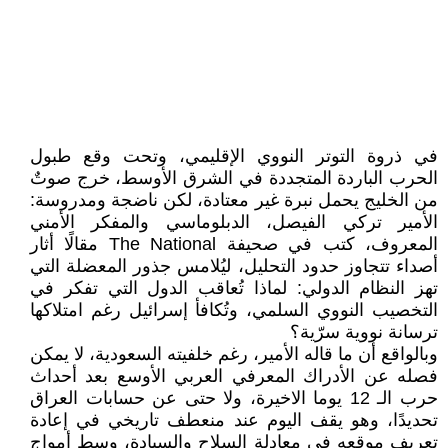
في ذروة التوتر النووي الإقليمي، وتحت وقع طبول
الحرب الباردة المتجددة في الشرق الأوسط، خرج صوتٌ
من الخليج يحمل نبرة غير معتادة، لكن ناضجة ومدروسة:
الأمير تركي الفيصل، الدبلوماسي والمفكر الأمني
المعروف، كتب في صحيفة The National مقالًا أثار
أصداء تتجاوز حدود التحليل، ليُلامس جذور المعضلة التي
تهز النظام الدولي: لماذا تُعاقب الدول التي تفكر في
التخصيب النووي السلمي، وتُكافأ إسرائيل رغم امتلاكها
ترسانة نووية سرّية؟
وبالواقع أن ما قاله الأمير، رغم خلفيته السعودية، لا يمكن
فصله عن الأدراك المعرفي العربي الأوسع بعد أحداث
حرب الـ 12 يوما الاخيرة، ولا حتى عن حسابات العراق
تحديدًا، وهو يقف اليوم عند منعطف تاريخي في إعادة
تعريف موقعه في معادلة السلاح والسيادة، وسط أمواج