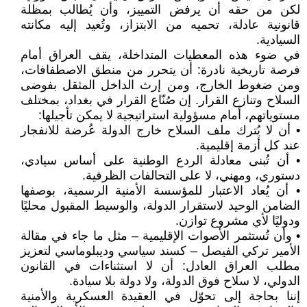
لكن من حقه أن يرفض التمييز، وأن يُطالب بمظلة
قانونية عادلة، تحميه من الابتزاز، وتُعيد إليه مكانته
السيادية.
في ضوء هذه المعطيات المتداخلة، يقف العراق أمام
فرصة تاريخية نادرة: أن يتحرر من منطق الاصطفافات،
ومن ضغوط الخارج، ومن إرث الداخل المثقل بفوضى
السلاح وتنازع القرار. إن صُنّاع القرار في بغداد، بمختلف
مستوياتهم، أمام مسؤولية استراتيجية لا يمكن تأجيلها:
• أن لا يُترك ملف السلاح خارج الدولة عُرضة للانفجار
عند كل أزمة إقليمية.
• أن تُبنى معادلة الردع الوطنية على أساس سيادي،
دستوري، ومهني، لا على التحالفات الظرفية.
• أن يُعاد الاعتبار للمؤسسة الأمنية الرسمية، بوصفها
الضامن الوحيد لاستقرار الدولة، والوسيط المقبول محليًا
ودوليًا لأي مشروع توازن.
• وأن تُستثمر الأصوات الإقليمية – مثل ما جاء في مقالة
الأمير تركي الفيصل – كسند سياسي وديبلوماسي لتعزيز
مطلب العراق العادل: أن لا استثناءات في القانون
الدولي، لا سلاح فوق الدولة، ولا دولة بلا سيادة.
إننا بحاجة إلى تحوّل في العقيدة العسكرية والأمنية