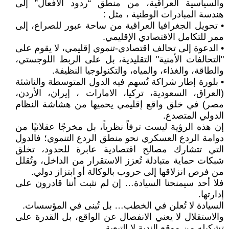
والسياسية العراقية، من منطق “ردود الأفعال” إلى
هندسة المبادرات الوطنية ، مثل :
• تحويل الجغرافيا العراقية من ساحة عبور للصراع، إلى
ممر للتكامل الاقتصادي الإقليمي.
• الدعوة إلى تحالف اقتصادي-تنموي إقليمي، لا يقوم على
"التحالفات الأمنية" التقليدية، بل على الربط اللوجستي،
والطاقة، والغذاء، والمياه، والتكنولوجيا النظيفة.
• بلورة إطار شراكة تُسهم فيه الدول المتوسطة والناشئة
(العراق، السعودية، تركيا، الامارات ، إيران، الأردن،
مصر) في خلق واقع إقليمي يحميها من هشاشة النظام
الدولي المتصدع.
إن هذه الرؤية ليست ترفاً نظرياً، بل مخرجًا عقلانيًا من
دوامة الردع العسكري نحو منطق الردع التنموي؛ فالدول
التي تتشارك مصالح اقتصادية عابرة للحدود، تخلق
شبكات حماية متبادلة تُعزز الاستقرار من الداخل، وتُقلل
من فرص انزلاقها إلى حروب بالوكالة أو ابتزاز دولي.
فلا أحد سيمنحنا السيادة… إن لم نثبت أننا قادرون على
إدارتها.
السيادة لا تُعلن في الخطب… بل تُبنى في المؤسسات.
والاستقلال لا يعني الانفصال عن الواقع، بل القدرة على
تشكيله من موقع الندية لا التبعية.