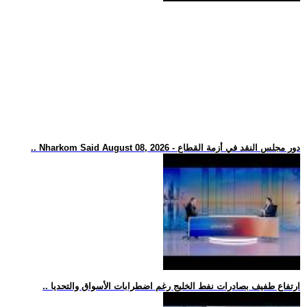
.. Nharkom Said August 08, 2026 - دور مجلس النقد في أزمة القطاع
.. ارتفاع طفيف بصادرات نفط الخليج رغم اضطرابات الأسواق والتحديا