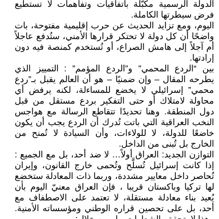
الدولة الرسمية مكبّلة باتفاقيات وتفاهمات لا تستطيع
فرض سيطرتها الكاملة.
اليوم، ومع تزايد الحديث عن حرب إقليمية مفتوحة، بات
واضحًا أن كل دولة لا تحتكر قرارها الأمني، ستُدفع عاجلاً
أم آجلاً إلى هامش الصراع، أو تُستخدم كمنصة فيه دون
إرادتها.
بين “الردع المحمي” و”الردع المؤمم” : التمييز الذي
يطرحه المقال – وإن ضمنيًا – هو أن العالم يقبل بـ”ردع
محمي” إسرائيلي لا يخضع للمساءلة، لكنه يرفض أي
محاولة لامتلاك أو حتى التفكير بردع مستقل من قبل
دول المنطقة. وهنا تحديدًا تتقاطع الرسالة مع هواجس
النخب العراقية التي باتت تُدرك أن الردع يجب أن يكون
خاضعًا للدولة، لا للولاءات، وأن السيادة لا تُمنح من
الخارج بل تُبنى من الداخل.
التوازن الجديد: العراق أولاً… لا ضد أحد، بل مع الجميع :
إذا كانت إسرائيل تُسلَّح وتُحمى خارج القانون، وإيران
تُحاصر داخل معايير مشددة، وربما ذات المعادلة ستخضع
لها تركيا وباكستان قريبا ، فإن العراق معنيّ اليوم بأن
يُعيد بناء معادلة مستقلة، لا تعتمد على الاصطفاف مع
أحد، بل على تحصين قراره الوطني ومؤسساته الأمنية.