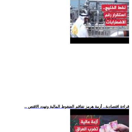
.. قراءة اقتصادية.. أزمة هرمز تفاقم الضغوط المالية وتهدد الاقتص