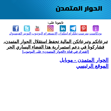
تابعونا على:
بودكاست
بنترست
تيلكرام
لينكدإن
الانستغرام
اليوتيوب
التويتر
الفيسبوك
تبرعاتكم وتبرعاتكن المالية تحفظ استقلال الحوار المتمدن،
فشاركونا في دعم استمرارية هذا الفضاء اليساري الحر
[اشترك في قناة ‫«الحوار المتمدن» على اليوتيوب]
الحوار المتمدن - موبايل
الموقع الرئيسي