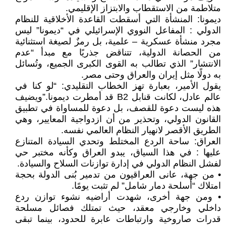
متلاطمة من الاستقطاب والابتزاز الإقليمي.
ديمونا: المنشأة التي أسقطت القاعدة الأخلاقية للنظام
الدولي : المفاعل النووي الإسرائيلي في “ديمونا” ليس
مجرد منشأة عسكرية – علمية، بل رمزٌ لصيغة استثنائية
من الحصانة الدولية، تتناقض جذريًا مع مبدأ “عدم
الانتشار” الذي تطالب به القوى الكبرى الجميع، وتُسائل
به دولًا مثل إيران والعراق وحتى مصر.
يقول الأمير، بعبارة تهز الخطاب التقليدي: “لو كنا في
عالم عادل، لكانت قنابل B2 قد أمطرت ديمونا.”ويضيف
هذه ليست دعوة للقصف، بل دعوة للمساواة في تطبيق
القانون الدولي، وتحذير من أن ازدواجية المعايير، وهي
الطريق الأقصر لانهيار النظام العالمي نفسه.
العراق: ساحة الردع المختلط وتحدي السيادة المتنازع
عليها : في هذا السياق، يبدو العراق وكأنه مختبر حي
لفشل النظام الدولي في إدارة توازنات السلاح والسيادة.
• من جهة، عانى العراقيون من تدمير بُنى الدولة بحجة
امتلاك “أسلحة دمار شامل” لم تثبت يومًا.
• ومن جهة أخرى، شهدت أراضيه نشوء توازن ردع
داخلي وخارجي معقد، حيث تمتلك فصائل مسلحة
قدرات صاروخية وارتباطات عابرة للحدود، بينما تبقى