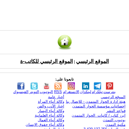
الموقع الرئيسي
الموقع الرئيسي للكاتب-ة
|
تابعونا على:
بنترست
تيلكرام
لينكدإن
الانستغرام
RSS
اليوتيوب
التويتر
الفيسبوك
الموقع الرئيسي
أخبار عامة
هيئة ادارة الحوار المتمدن - للإتصال بنا
وكالة أنباء المرأة
إحصائيات مؤسسة الحوار المتمدن
اخبار الأدب والفن
قواعد النشر
وكالة أنباء اليسار
ابرز كتاب / كاتبات الحوار المتمدن
وكالة أنباء العلمانية
يوتيوب التمدن
وكالة أنباء العمال
مكتبة التمدن
وكالة أنباء حقوق الإنسان