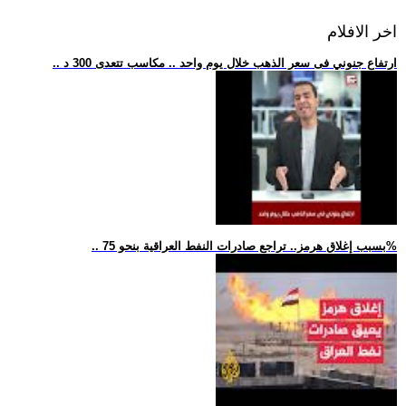
اخر الافلام
.. ارتفاع جنوني فى سعر الذهب خلال يوم واحد .. مكاسب تتعدى 300 د
.. بسبب إغلاق هرمز.. تراجع صادرات النفط العراقية بنحو 75%