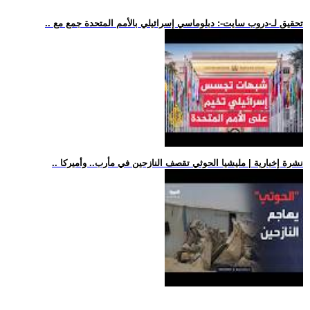
.. تحقيق لـ-دروب سايت-: دبلوماسي إسرائيلي بالأمم المتحدة جمع مع
.. نشرة إخبارية | مليشيا الحوثي تقصف النازحين في مأرب.. وأميركا