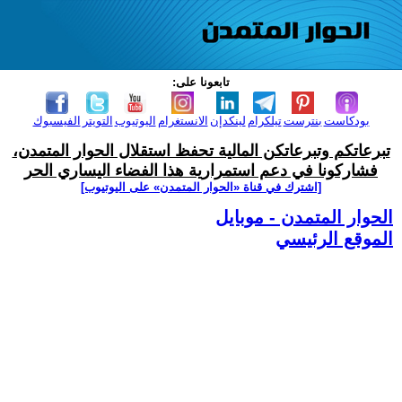
تابعونا على:
بودكاست
بنترست
تيلكرام
لينكدإن
الانستغرام
اليوتيوب
التويتر
الفيسبوك
تبرعاتكم وتبرعاتكن المالية تحفظ استقلال الحوار المتمدن،
فشاركونا في دعم استمرارية هذا الفضاء اليساري الحر
[اشترك في قناة ‫«الحوار المتمدن» على اليوتيوب]
الحوار المتمدن - موبايل
الموقع الرئيسي