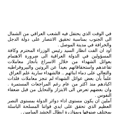
في الوقت الذي يحتفل فيه الشعب ‏العراقي من الشمال
الى الجنوب ‏بمناسبة تحقيق الانتصار على دولة ‏الدجل
والخرافة في مدينة الموصل .
اود ان الفت انظار السيد رئيس ‏الوزراء المحترم وكافة
المسؤولين ‏في الدولة العراقية الى ضرورة ‏الاهتمام
بعوائل الشهداء من خلال ‏الاسراع بأنجاز معاملات
تقاعدهم ‏واستحقاقاتهم بعيداً عن الروتين ‏والبيروقراطيه
والتعالي على دماء ‏ابنائهم .. فالشهداء سارية علم العراق
علماً بأن بعض عوائل الشهداء لم ‏تنجز معاملات فلذات
اكبادهم منذ ‏اكثر من عام رغم المراجعات ‏المستمرة .
وان بعضهم تعرض الى ‏الابتزاز والتحايل من قبل ضعفاء
‏النفوس .
آملين ان يكون مستوى اداء دوائر ‏الدولة بمستوى النصر
العظيم الذي ‏تحقق على ايدي قواتنا المسلحة ‏الباسلة
بمختلف صنوفها وبمؤازرة ‏ابطال الحشد الميامين .