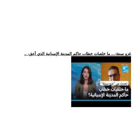
.. -غزو سبتة-... ما خلفيات خطاب حاكم المدينة الإسبانية الذي أعق