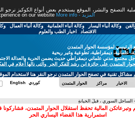
ة التصفح والنشر، الموقع يستخدم بعض أنواع الكوكيز نرجو النق
More info - المزيد
experience on our website
الفن
-
وكالة أنباء اليسار
-
وكالة أنباء العلمانية
-
وكالة أنباء العمال
-
وكا
الاقتصاد
-
اخبار الطب والعلوم
 الرئيسي لمؤسسة الحوار المتمدن
، علمانية، ديمقراطية، تطوعية وغير ربحية
ل مجتمع مدني علماني ديمقراطي حديث يضمن الحرية والعدالة الاجتم
حوار المتمدن على جائزة ابن رشد للفكر الحر والتى نالها أعلام في الفك
م مشاكل تقنية في تصفح الحوار المتمدن نرجو النقر هنا لاستخدام الموقع
كوردي
English
الاخبار
مراكز
الحوار المتمدن
 الساحل السوري ، قبلَ الخيانةِ
 وتبرعاتكن المالية تحفظ استقلال الحوار المتمدن، فشاركونا 
استمرارية هذا الفضاء اليساري الحر