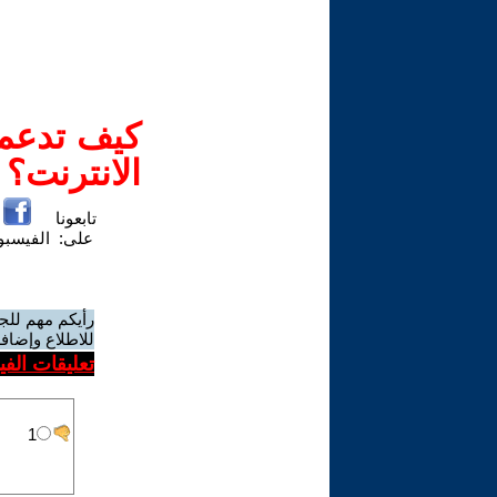
كيف تدعم-
الانترنت؟
تابعونا
على:
الفيسب
رأيكم مهم للج
للاطلاع وإضافة
تعليقات الف