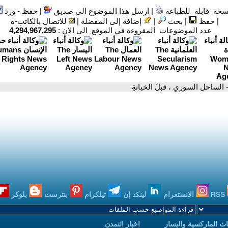
سخة قابلة للطباعة
|
ارسل هذا الموضوع الى صديق
|
حفظ - ورد
|
حفظ
|
بحث
|
إضافة إلى المفضلة
|
للاتصال بالكاتب-ة
عدد الموضوعات المقروءة في الموقع الى الان :
4,294,967,295
 الساحل السوري ، قبلَ الخيانةِ
RSS
الانستغرام
لينكد إن
تيلكرام
بنترست
بلوكر
ث الماركسية واليسار
اخبار التمدن