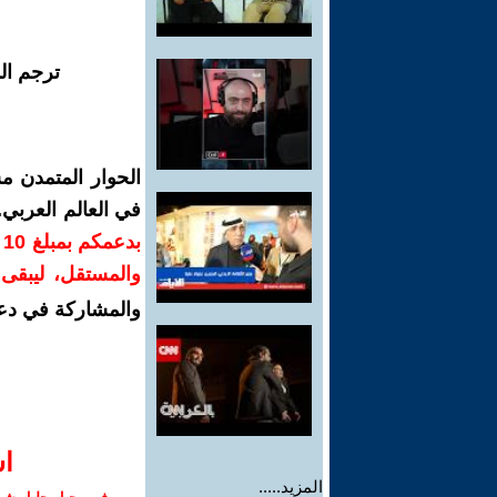
ترجم ال
الحوار المتمدن م
في العالم العربي
ب
والمستقل، ليبقى ص
والمشاركة في دع
ا‫
المزيد.....