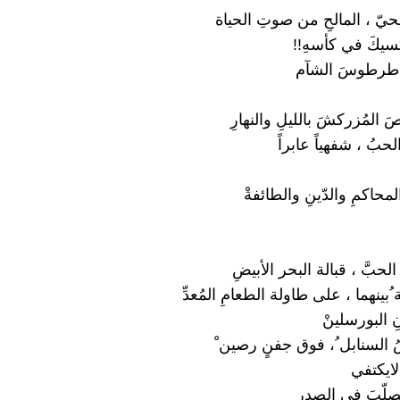
حيّ ، المالحِ من صوتِ الحياة
سيكَ في كأسهِ!!
 طرطوسَ الشآم
َ المُزركشَ بالليلِ والنهارِ
الحبُ ، شفهياً عابراً
محاكمِ والدّينِ والطائفةْ
الحبَّ ، قبالة البحر الأبيضِ
ُبينهما ، على طاولة الطعامِ المُعدِّ
البورسلينْ
 السنابل ُ، فوق جفنٍ رصين ْ
 لايكتفي
تصلّبَ في الصدرِ