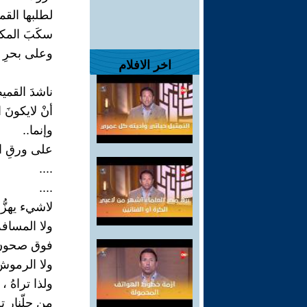
لطلبها القم
سكَبَ المك
وعلى بحرِ
اخر الافلام
ناشدَ القميص
أنْ لايكونَ 
وإنما..
على ورقِ ال
....
....
لاشيء يهزُّ 
ولا المسافة 
فوق صحونِ 
ولا الرموشُ
ولذا تراهُ ،
من جلّنارٍ 