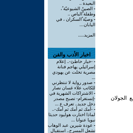
البعيدة ..
-
الصينُ الشيوعيّة ُ،
وطفلة ُالباص ..
-
وصيّة ُالسكران ، في
اليابان…
المزيد.....
اخبار الأدب والفن
-
-خيار خاطئ-.. إعلام
إسرائيلي يهاجم فنانة
مصرية تخلت عن يهودي
...
-
صدور رواية لا تنتظرني
للكاتب علاء غسان نصار
-
الاشتراكات الشهرية في
 الجولان
-إنستغرام- تصبح مصدر
دخل جديد.. تعرف ع ...
-
-أمك ثم أمك ثم أمك-..
لماذا اختارت هوليود حديثا
نبويا عنوانا ...
-
عودة شيرين عبد الوهاب
تشعل المسرح.. استقبال