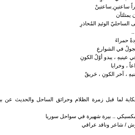
اً ساعتينِ ِساعتينْ
ن يمتلئآن
لساحليّ الوئيدِ المُحاذرِ
.
دةً حمراءَ
ولُ في الشوارعِ
 عينيهِ ، يبدو أوّلُ الكونِ
اً ، وخرابا
هِ ، آخر الكونِ ، حَريقْ
كاية لما قبل زمرة الظلام وحرائق الساحل والحديث عن بيع
كسيكي .. بيرة شهيرة في سواحل سوريا
ش / شاعر وناقد عراقي