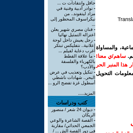
حافل وانتقادات ت ...
-
نوادر أدبية وفنية في
مزاد ليتفوند.. من
Transl
نيكراسوف المحظور إلى
...
-
فنان مصري شهير يعلن
اعتزاله التمثيل نهائيا
-
رجل يعيش داخل لوحة
إعلانية.. نتفليكس تبتكر
اعية، والمساواة
أغرب دعاية لفيلم ...
م.
ساهم/ي معنا!
-
ما علاقة القطط
بالكهرباء والفلسفة
رار هذا المنبر الحر
والأدب؟
-
تنكيل وتعذيب في عرض
معلومات التحويل
البحر.. شهادات ناشطي
أسطول غزة تفضح الرو ...
المزيد.....
كتب ودراسات
-
ديوان 24 شعر / منصور
الريكان
-
القصة الشاعرة والوعي
الجمعي الحداثي/ مقاربة
في دور القصة الش ... /