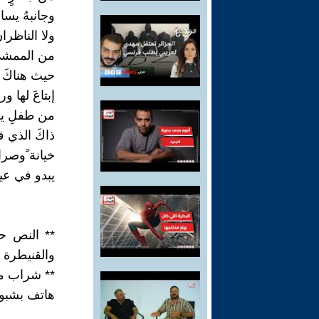
وجانبهُ يسار
ولا الناظرا
من الممشى ا
حيث هناكَ .
إبتاعَ لها ور
من طفلِ يج
ذاكَ الذي في
خيانة ًوصراع
يبدو في عيني
** النص ح
والقنيطرة
** شراب م
هاتف بشبو