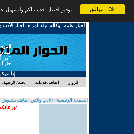
موافق - OK
لتوفير افضل خدمة لكم ولتسهيل عملي
أخبار عامة
-
وكالة أنباء المرأة
-
اخبار الأدب و
الموقع
يسارية
"من أج
حاز ال
إذا لديك
الزوار
اضافة/خدمات
بحث/الارشيف
الصفحة الرئيسية
-
الادب والفن
-
هاتف بشبوش
-
تبرعاتكم