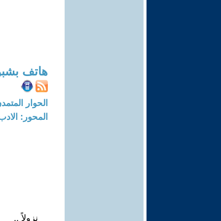
هاتف بشب
الحوار المتمدن-العدد: 8401 - 25
المحور: الادب
نزولاً ..