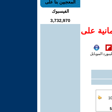
المعجبين بنا على
الفيسبوك
3,732,970
انية على
يبورد
الموبايل