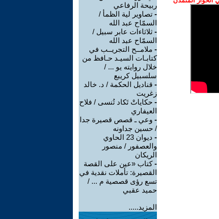
الحوار المتمدن
ربيحة الرفاعي
-
تصاوير لية الظمأ /
السمّاح عبد الله
-
ثلاثاءات عابر سبيل /
السمّاح عبد الله
-
ملامــح التجريــب في
كتابـات السيـد حـافظ من
خلال روايته يو ... /
سلسبيل كريبع
-
قناديل الحكمة / د. خالد
زغريت
-
حكاياتْ تَكاد تُنسى / فلاح
العيفاري
-
وعي ـ قصص قصيرة جدا
/ حسين جداونه
-
ديوان 23 الحاوي
والعصفور / منصور
الريكان
-
كتاب «عين على القصة
القصيرة: تأملات نقدية في
تسع رؤى قصصية م ... /
حميد عقبي
المزيد.....