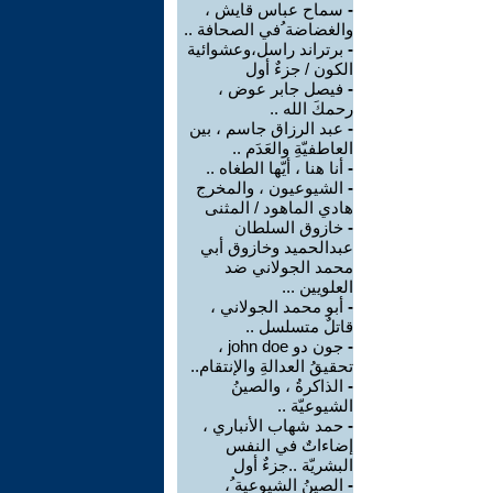
-
سماح عباس قايش ،
والغضاضة ُفي الصحافة ..
-
برتراند راسل،وعشوائية
الكون / جزءٌ أول
-
فيصل جابر عوض ،
رحمكَ الله ..
-
عبد الرزاق جاسم ، بين
العاطفيّةِ والعَدَم ..
-
أنا هنا ، أيّها الطغاه ..
-
الشيوعيون ، والمخرج
هادي الماهود / المثنى
-
خازوق السلطان
عبدالحميد وخازوق أبي
محمد الجولاني ضد
العلويين ...
-
أبو محمد الجولاني ،
قاتلٌ متسلسل ..
-
جون دو john doe ،
تحقيقُ العدالةِ والإنتقام..
-
الذاكرةُ ، والصينُ
الشيوعيّة ..
-
حمد شهاب الأنباري ،
إضاءاتٌ في النفس
البشريّة ..جزءٌ أول
-
الصينُ الشيوعية ُ،