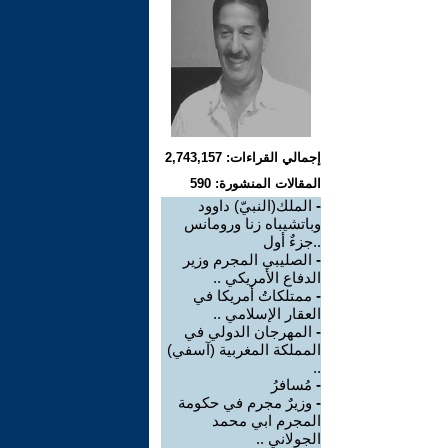
إجمالي القراءات: 2,743,157
المقالات المنشورة: 590
-
الملك(النبيّ) داوود
وباتشيباه زنا ورومانس
..جزءٌ أول
-
الصليبي المجرم وزير
الدفاع الأمريكي ..
-
ممتلكاتُ أمريكا في
العقار الإسلامي ..
-
المهرجان الدولي في
المملكة المغربية (آسفي)
..
-
مُسافرُ
-
وزيرٌ مجرم في حكومة
المجرم ابي محمد
الجولاني ..