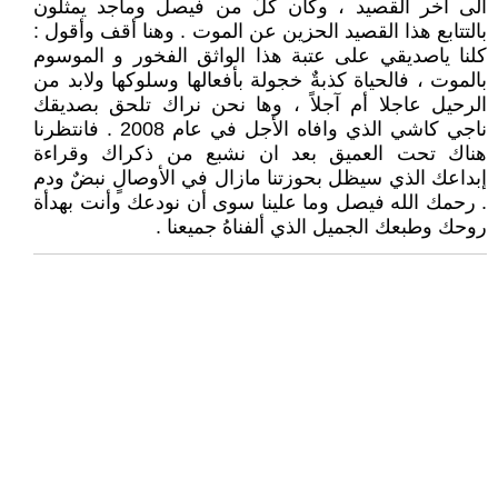
الى أخر القصيد ، وكان كلٌ من فيصل وماجد يمثلون
بالتتابع هذا القصيد الحزين عن الموت . وهنا أقف وأقول :
كلنا ياصديقي على عتبة هذا الواثق الفخور و الموسوم
بالموت ، فالحياة كذبةٌ خجولة بأفعالها وسلوكها ولابد من
الرحيل عاجلا أم آجلاً ، وها نحن نراك تلحق بصديقك
ناجي كاشي الذي وافاه الأجل في عام 2008 . فانتظرنا
هناك تحت العميق بعد ان نشبع من ذكراك وقراءة
إبداعك الذي سيظل بحوزتنا مازال في الأوصالٍ نبضٌ ودم
. رحمك الله فيصل وما علينا سوى أن نودعك وأنت بهدأة
روحك وطبعك الجميل الذي ألفناهُ جميعنا .