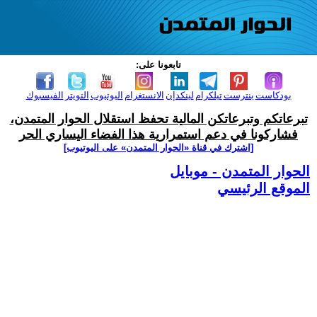
تابعونا على:
بودكاست
بنترست
تيلكرام
لينكدإن
الانستغرام
اليوتيوب
التويتر
الفيسبوك
تبرعاتكم وتبرعاتكن المالية تحفظ استقلال الحوار المتمدن،
فشاركونا في دعم استمرارية هذا الفضاء اليساري الحر
[اشترك في قناة ‫«الحوار المتمدن» على اليوتيوب]
الحوار المتمدن - موبايل
الموقع الرئيسي