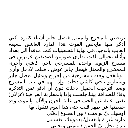
تربطني بالمخرج والممثل فيصل جابر أشياء كثيرة لكني
أذكر منها مايخص الموت هذا المارد العاشق لسيفه
العابثِ بالوجود.في نهاية التسعينيات كنت موفداً الى بغداد
وأثناء تجوالي لفت نظري صورتين لصديقين عزيزين في
مسرح الزيونة واحدة للمسرحي ناجي كاشي وأخرى
للممخرج والممثل فيصل جابر عوض . فقلت لآدخل وأرى
. وبالفعل وجدت مسرحية من إخراج وتمثيل فيصل جابر
وسيناريو ناجي كاشي.دخلت وإذا بهم في باب المسرح
وبعد الترحيب الجميل دخلت دون أن ادفع ثمن التذكرة
وفاءً للصداقة بيننا.جلست وإذا بالمطربة العراقية (غزلان)
تغني أغنية عن الحب في غاية الحزن والألم والموت وقد
حفظتها عن ظهر قلب حتى هذا اليوم فتقول بها :
أوصيك بيّ لو متت / بين الضلوع إدفنّي
ماريد غيرك بالغسل/ بدموعك إتغسلني
بيدك تحل ليّ الجفن / تنيمني وتحبني