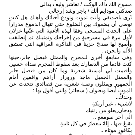
مسوح الك ذاك الوكت / تعاشر وليف بدالي
صدكني مودايم ألك / باجر وشد إرحالي
تّرى ياصديقي وأنت تموت وتودع أحبائك وأهلك هل كنت
توصي أن يضعوك بين الضلوع حتى تنهال الدموع مدراراً
على الجدث المسجى وفقا لهذه الأغنية التي غنّتها غزلان
لأول مرة في مسرحيةٍ من إخراجك وتمثيلك ثم إنطلقت
وأصبح لها صدىّ حزينا في الذاكرة العراقية التي تعشق
الألم والحزن .
وفي سابقةٍ أخرى للمخرج والممثل فيصل جابر،حينها
كنت قادما من الدنمارك بعد سقوط المجرم صدام حسين
وأقيمت لي أمسية شعرية وما كان من فيصل جابر
والممثل الجميل ماجد ورورار أراهم واقفين أمام
الجمهور ويمثلون وصلة شعرية من قصائدي تتحدث عن
الموت أيضا وبعنوان ( سجائر) والتي أقول بها :
وحدكْ..
لاشيء ، غير أريكةٍ
ودخان ٍيعلو من رئتيك
الى آخر صومعةٍ ..
يقبعُ فيها ، إلهٌ يتعطرُ في كل ثانيةٍ
بكافورِ موتاه ..