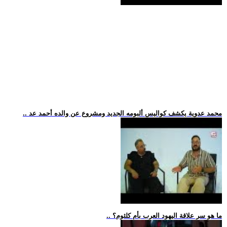
.. محمد عدوية يكشف كواليس ألبومه الجديد ومشروع عن والده أحمد عد
.. ما هو سر علاقة اليهود العرب بأم كلثوم؟