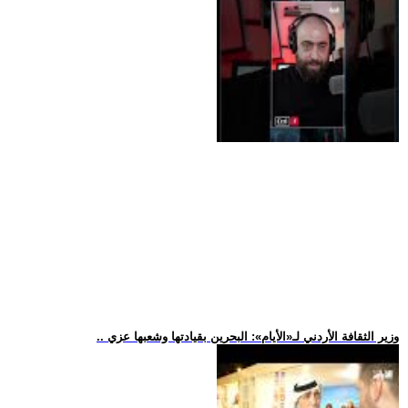
.. وزير الثقافة الأردني لـ«الأيام»: البحرين بقيادتها وشعبها عزي