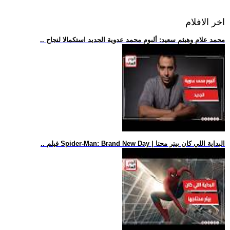
اخر الافلام
.. محمد علام وهيثم سعيد: ألبوم محمد عدوية الجديد استكمالا لنجاح
.. فيلم Spider-Man: Brand New Day | البداية اللي كان بيتر محتا