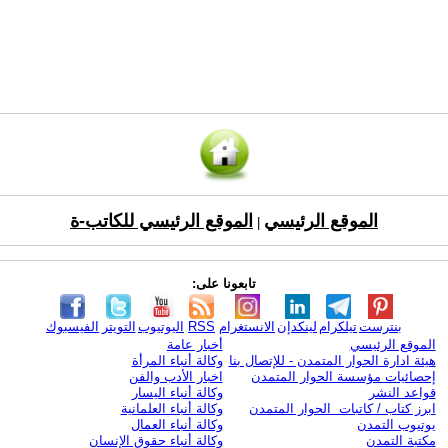
الموقع الرئيسي
الموقع الرئيسي للكاتب-ة
|
تابعونا على:
بنترست
تيلكرام
لينكدإن
الانستغرام
RSS
اليوتيوب
التويتر
الفيسبوك
الموقع الرئيسي
أخبار عامة
هيئة ادارة الحوار المتمدن - للإتصال بنا
وكالة أنباء المرأة
إحصائيات مؤسسة الحوار المتمدن
اخبار الأدب والفن
قواعد النشر
وكالة أنباء اليسار
ابرز كتاب / كاتبات الحوار المتمدن
وكالة أنباء العلمانية
يوتيوب التمدن
وكالة أنباء العمال
مكتبة التمدن
وكالة أنباء حقوق الإنسان