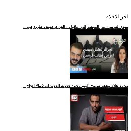
اخر الافلام
.. مهدي لعريبي: من السينما إلى -مافيا-... الجزائر تقبض على زعيم
.. محمد علام وهيثم سعيد: ألبوم محمد عدوية الجديد استكمالا لنجاح