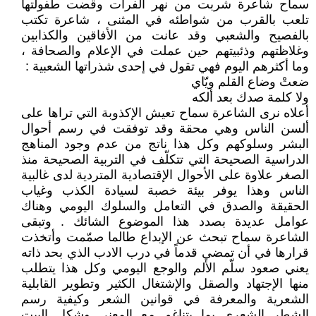
سماح شاعرة شربت من نهر الفرات وقضت طفولتها
تلعب بالقرب من شواطئه في المثنى ، شاعرة تكتب
بالفصيح والشعبي وقد عانت من الأفاقين والكذابين
وغلاظتهم وذئبيتهم حين عملت في الإعلام والصحافة ،
وما أكثرهم اليوم فهي تقول في إحدى شذراتها الشعبية :
ضعتْ وضاع القلم ويّاي
ولا كلمة صدك بعد ألكه
أعلاه نرى الشاعرة سماح تعيش الإكذوبة التي تراها على
ألسن الناس وهي محقة وقد توفقت في رسم أحوال
البشر وسلوكهم وكل هذا ناتج من عدم وجود المناهج
الدراسية الصحيحة التي تتكلّف في التربية الصحيحة منذ
الصغر علاوة على الأحوال الإقتصادية المتردية لدى غالبية
الناس وهذا يوفر بيئة خصبة لسيادة الكذب وغياب
الحقيقة والصدق في التعامل والسلوك اليومي وهناك
عوامل عديدة بصدد هذا الموضوع الشائك . وتبقى
الشاعرة سماح تبحث عن الإبداع طالما صمّمت وأتخذت
قرارها في أن تمضي قدماً في درب الادب الذي بحد ذاته
يعني صعود سلّم الألم والوجع اليومي وكل هذا يتطلب
منها الإجتهاد والصقل والإشتغال الكثير وتطوير القابلية
الشعرية والمعرفة في قوانين الشعر وكيفية رسم
الشطر الشعري بما يتناغم مع المعنى وشكل البيت