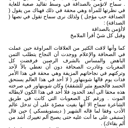
. سماح لاتؤمن بالصداقة في وسط تقاليد صعبة للغاية
في نظرتها للمرأة وهي محقة في ذلك فهناك من يقول (
الصداقة حب مؤجل ) ولذلك نرى سماح تقول في نصها (
الصداقة) :
لاأؤمن بالصداقة
وقبل كل شيْ أقرأ الملامحَ
كما وأنها لاقت الكثير من العلاقات المراوغة حين عملت
في الصحافة والإعلام ووجدت أن النجاح يتطلب الثمن
الباهض والمساس بالشرف الرصين فرفضت كل
المغريات وغادرت الصحافة دون أن تعطي بالاً لآحد
وتركتهم في نجاحاتهم المزيفة وهي محقة في هذا الأمر
فذات يوم قالها شوبنهاور ( لا أحد في هذا العالم يسنحق
الحسد فالجميع مثير للشفقة) وكان شوبنهاور في صرخته
هذه محقا الى أبعد الحدود فلا أحد في هذا الكون لايطاله
الموت . ورغم كل الصعوبات التي كانت في طريق
الشاعرة سماح الا أنها بفيت مصرّة على أن تدخل عالم
الأدب وفقا لما قاله الشهير ( ديستويفسكي ) حين قال
(ستبقى على ما أنت عليه حتى يصبح ألم تغييرك أشد من
ألم بقاءك) .