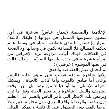
الإعلامية والصحفية (سماح عباس) شاعرة في أول
سطوع شموسها المتمثل في ديوانها ( طيفك كاشفٌ
أسرارك) تصور لنا مدى غضاضة الحياة في وسط عالم
تحكمه المصالح فلا الصداقة تكمن في وجدانها ولا الضجة
في العلاقات فهناك أنياب مراوغة تريد الإفتراس من
إمرأة عشرينية في جادة طريقها السويّة . ولذلك قالت
في نصها الموسوم ( غرفتي ) :
لم أتحمل عيش الغضاضة والقذى
ولانها شاعرة صادقة فبقيت على ماهي عليه فالبشر
نوعان أما صادق كالموت وأما كاذب كالحياة . ويمكنك
معرفة الإنسان ميتا أو حيا لا من نبضه بل من موقفه
الشريف والنبيل . شاعرة تريد تغيير الحياة وفق ما تراه
وترفض تلك الأفكار التي تأمر الناس بالصبر على الظلم
دون رفضه والرضا بالواقع المزري دون محاولة تغييره ولا
الرضا بالفقر دون الحصول على الرفاهية والتمكين المالي