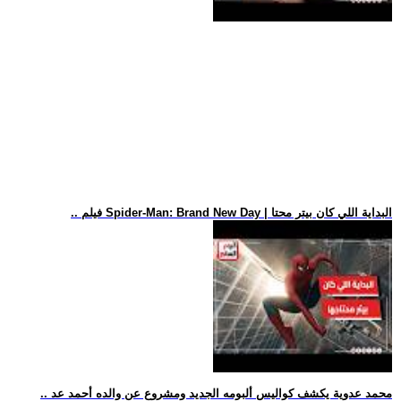
.. فيلم Spider-Man: Brand New Day | البداية اللي كان بيتر محتا
.. محمد عدوية يكشف كواليس ألبومه الجديد ومشروع عن والده أحمد عد