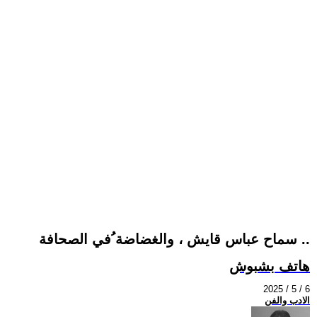
سماح عباس قايش ، والغضاضة ُفي الصحافة ..
هاتف بشبوش
2025 / 5 / 6
الادب والفن