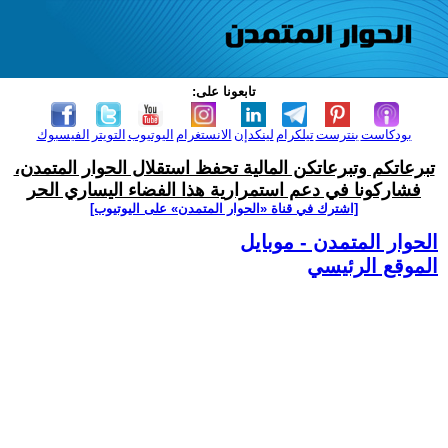
تابعونا على:
بودكاست
بنترست
تيلكرام
لينكدإن
الانستغرام
اليوتيوب
التويتر
الفيسبوك
تبرعاتكم وتبرعاتكن المالية تحفظ استقلال الحوار المتمدن،
فشاركونا في دعم استمرارية هذا الفضاء اليساري الحر
[اشترك في قناة ‫«الحوار المتمدن» على اليوتيوب]
الحوار المتمدن - موبايل
الموقع الرئيسي