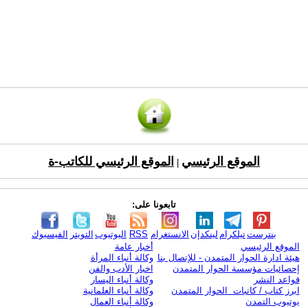
الموقع الرئيسي
الموقع الرئيسي للكاتب-ة
|
تابعونا على:
بنترست
تيلكرام
لينكدإن
الانستغرام
RSS
اليوتيوب
التويتر
الفيسبوك
الموقع الرئيسي
أخبار عامة
هيئة ادارة الحوار المتمدن - للإتصال بنا
وكالة أنباء المرأة
إحصائيات مؤسسة الحوار المتمدن
اخبار الأدب والفن
قواعد النشر
وكالة أنباء اليسار
ابرز كتاب / كاتبات الحوار المتمدن
وكالة أنباء العلمانية
يوتيوب التمدن
وكالة أنباء العمال