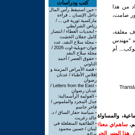
كتب ودراسات
اد من هذا
-
حين استيقظ رأس المال
ور صامت،
داخل الإنسان .. قراءة
ماركسية ثورية في ... /
رياض الشرايطي
-
ابجديات العطاء / انتصار
رف مغلقة،
كامل جفلان الخشت
يد "مهندس
-
مجلة سلاح النقد، عدد
جوان-جويلية-اوت 2026 /
كب... أم
مجلة سلاح النقد
-
حقوق العصر / أحمد
التاوتي
-
قصة الأمراض المزمنة و
إفلاس الأطباء / عدنان
رضوان
Letters from the East /
-
Transl
عدنان رضوان
-
العولمة الرأسمالية:
جدل المجرد والملموس /
فاخر جاسم
-
سياسة حفار الساق / د.
اعية، والمساواة
خالد زغريت
-
الطائفية المتغلغلة في
م.
ساهم/ي معنا!
لبنان / حسين محمود
رار هذا المنبر الحر
صالح