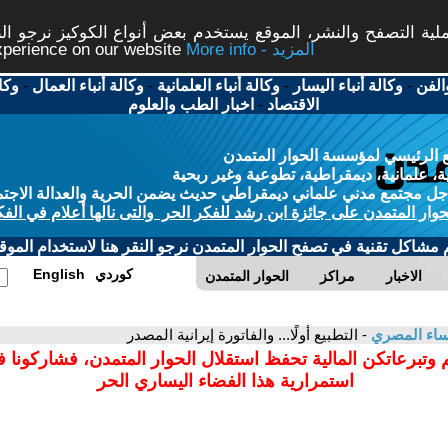
ة التصفح والنشر، الموقع يستخدم بعض أنواع الكوكيز نرجو النق
More info - المزيد
experience on our website
الفن
-
وكالة أنباء اليسار
-
وكالة أنباء العلمانية
-
وكالة أنباء العمال
-
وكا
الاقتصاد
-
اخبار الطب والعلوم
 الرئيسي لمؤسسة الحوار المتمدن
، علمانية، ديمقراطية، تطوعية وغير ربحية
ل مجتمع مدني علماني ديمقراطي حديث يضمن الحرية والعدالة الاجتم
حوار المتمدن على جائزة ابن رشد للفكر الحر والتى نالها أعلام في الفك
م مشاكل تقنية في تصفح الحوار المتمدن نرجو النقر هنا لاستخدام الموقع
كوردي
English
الاخبار
مراكز
الحوار المتمدن
ساء المصري
- التطبيع أولًا... والفاتورة إيرانية المصدر
 وتبرعاتكن المالية تحفظ استقلال الحوار المتمدن، فشاركونا 
استمرارية هذا الفضاء اليساري الحر