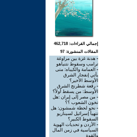
إجمالي القراءات: 462,718
المقالات المنشورة: 97
-
هدنة غزة بين مراوغة
ترامب وسقوط نتنياهو
-
العمامة والكيباه: متى
يأتي إنفجار الشرق
الأوسط الأخير؟
-
رقعة شطرنج الشرق
الأوسط: من يسقط أولاً؟
-
من مصر إلى إيران :هل
تخون الشعوب ؟؟
-
نحو لحظة شمشون: هل
تتهيأ إسرائيل لسيناريو
السقوط الكبير؟
-
الأردن و تحديات الهوية
السياسية في زمن المال
والقوة