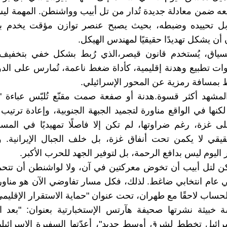
ه ضمن معادلة جديدة تُدار من تل أبيب وواشنطن. المهمة ل
 بل تحييده وضبطه، بحيث يصبح عنصر توازن مؤقت يخدم بنا
أن يشكل تهديدًا حقيقيًا لمهندس الهيكل.
سياق، يُستخدم قانون قيصر،الذي رُبط بشكل خفي بتخفيف 
ت تطبيع وهدنة إقليمية، كأداة ضغط ناعمة، تُمارس على الدو
 بمسافة رمزية عن المحور الإسرائيلي.
مشهد أكثر قسوة.هدنة أو صفعة صمت مقنّع تُلبّس عباءة "ا
 لكنها في الواقع مناورة لتجميد الجبهة الجنوبية، وإعادة ترتيب 
 غزة، رغم ضراوتها، لم تكن إلا فاصلًا تمهيديًا في المسر
قيقي لا يكمن تحت أنفاق غزة، بل خلف الجبال الإيرانية.
ر اليوم ليس بدافع الرحمة، بل لتوفير الجهد للحرب الأكبر.
ن لتل أبيب أن تخوض معركتين في آن، ولا لواشنطن أن تتحم
عام انتخابي ضاغط. لذلك، فكل مسار تفاوضي الآن هو مناور
لحساب لاحقًا مع طهران، تحت عنوان "حماية الاستقرار الإقليمي
 خبيثة نشرتها صحيفة هآرتس الإستخبارتية بعنوان: "بعد 
سرائيل تخطط لشرق أوسط جديد"، أعدّتها السفيرة الإسرائيلي