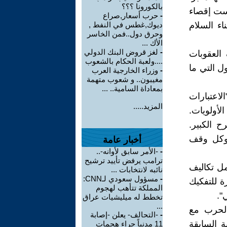
بالكورونا ؟؟؟
يست إقصاء
-
حرب أسعار,صراع
ء السلام
ديوك,غطس في النفط ,
وحرق دول..فمن الخاسر
الأك ...
-
لغز قروض البنك الدولي
العقوبات
....ولعبة الحكام بالشعوب
ل التي ما
-
وزراء الخارجية العرب
مغيبون.. و شعوب متهمة
بمعاداة السامية.. ...
لاعتبارات
المزيد.....
الأولويات.
ح الكبير.
 وكل وقف
أخبار عامة
-
-الأمر سابق لأوانه-..
ترامب يرفض تأييد ترشيح
ل تكاليف
نائبه لانتخابات ...
-
مسؤول سعودي لـCNN:
ة للتفكيك
المملكة تتأهب لهجوم
".
تخطط له ميليشيات عراق
...
الحرب مع
-
-التحالف- يعلن -إصابة
ة السابقة
11 مدنياً جراء هجمات