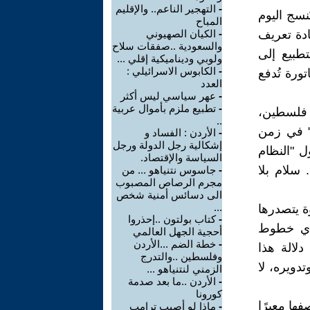
-
التهجير الناعم.. والإقليم
نسج اليوم
المباح
ادة تعريف
-
الكيان الصهيوني
والسعودية ..صفقات سلاح
طبيع إلى
ولوبي وديناميكية إقلي ...
-
الكابوس الاسرائيلي :
ورة تُدفع
العدد
-
عهر سياسي ليس أكثر
-
تطبيع ملزم بأموال عربية
ا فلسطين،
..
" في زمن
-
الأردن : الفساد و
إشكالية رجل الدولة ورجل
ول "النظام
السياسة والإقتصاد.
 سلام بلا
-
جاسوس نتنياهو ... من
مجرم الرصاص المصبوب
الى دسائس أمنية شخص
...
ة يتصدرها
-
كتاب بولتون ..إحذروا
 أي خطوط
أحجية الجهل العالمي
-
خطة الضم ...الأردن
دلالة هذا
وفلسطين ..والتدرج
دويره، لا
الزمني لنتنياهو ...
-
الأردن ..ما بعد صدمة
كورونا
فها معبرًا
-
ماذا لو أصيب ترامب