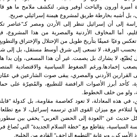
 أميرة أورون والباحث أوفير وينتر، لتكشف ملامح ما هو ق
، بل أشبه بخارطة طريق لمشروع هيمنة إسرائيلي صريح.
راسة إلى أن إسرائيل تنظر إلى الأردن ومصر كـ"عناصر تكم
قليم، أما المخاوف الأردنية والمصرية من هذا المشروع، 
 تعكس وعيًا عميقًا بتأريخ طويل من الإحتلال والإختراق والتطويع
 بحسب الورقة، لا تسعى إلى شرق أوسط مستقل، بل إلى ش
 يُطبّع، لا يشارك بل يصمت. غير أن هذا المسعى، وإن بدا هاد
 يصعب إخمادها.ورغم الضغوط السياسية والاقتصادية المتصا
 القرارين الأردني والمصري، يبقى صوت الشارعين في عمّان
ة، كأحد أبرز الأصوات الرافضة للتطبيع، والمُصِرّة على حما
ة، ولو من خلف الخطوط.
في هذه المعادلة، لا تعود كعاصمة مقاومة، بل كدولة "قابلة 
تها لتتلاءم مع ميزان القوى الذي ترسمه إسرائيل، لا مع تطل
ل حديث عن "العودة إلى الحضن العربي" يخفي بين سطوره
دسة السياسية، يتقاطع مع "خطة السلام الجديدة" التي تُصاغ في
وذ الأميركي، وبرعاية "التطبيع الزاحف" القادم من الخليج.