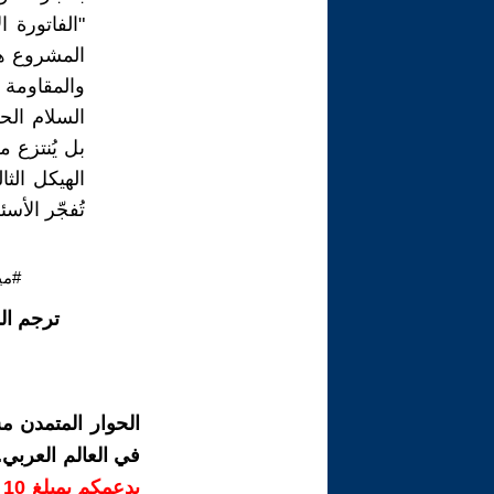
"الفاتورة 
المشروع هو
والمقاومة إ
السلام الح
بل يُنتزع 
الهيكل الث
تُفجّر الأس
#مي
ترجم ال
الحوار المتمدن م
في العالم العربي
ب