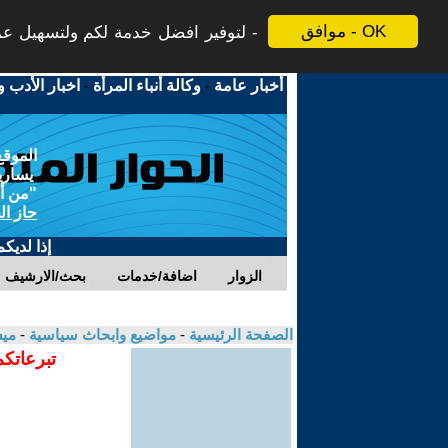
موافق - OK
لتوفير افضل خدمة لكم ولتسهيل عملي
أخبار عامة
-
وكالة أنباء المرأة
-
اخبار الأدب و
الموقع
يسارية
"من أج
حاز ال
إذا لديك
الزوار
اضافة/خدمات
بحث/الارشيف
الصفحة الرئيسية
-
مواضيع وابحاث سياسية
-
مي
تبرعاتكم