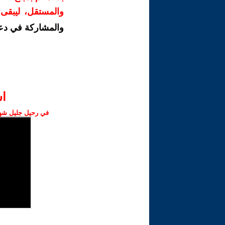
والمستقل، ليبقى ص
والمشاركة في دع
ا‫
في رحيل جليل شهبا