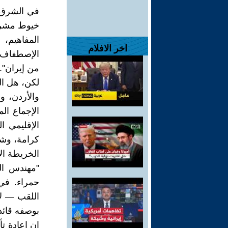
في الشرق ا
خيوط مشروع
المفاهيم، 
اخر الافلام
الإصطفاف ال
من إيران".
لكن، هل ال
والأردن، و
الإجماع الم
الإقليمي ا
كرامة، وشر
الخريطة ال
"مهندس ال
حمراء. في 
اللقب — لا
بوصفه قائد
ان إعادة تأ