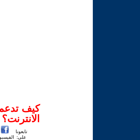
كيف تدعم-
الانترنت؟
تابعونا
على:
الفيسب