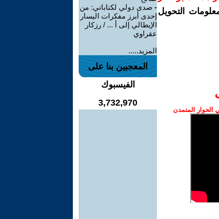
-
صدى دولي لكتاباتي: من
معلومات التحويل
إحدى أبرز مفكرات اليسار
الإيطالي إلى أ ... / رزكار
عقراوي
المزيد.....
المعجبين بنا على
الفيسبوك
3,732,970
الحوار المتمدن