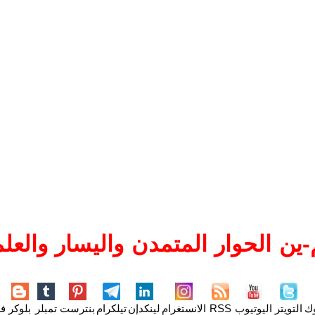
ين الحوار المتمدن واليسار والعلم
وك
التويتر
اليوتيوب
RSS
الانستغرام
لينكدإن
تيلكرام
بنترست
تمبلر
بلوكر
فل