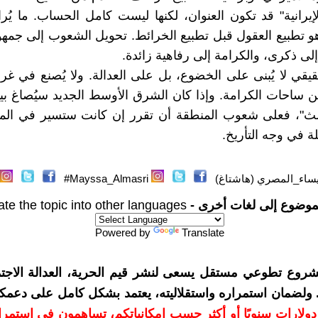
الإيرانية" قد تكون العنوان، لكنها ليست كامل الحساب. ما يُر
 تطبيع العقول قبل تطبيع الخرائط. تحويل الشعوب إلى جمه
لى ذكرى، والكرامة إلى رفاهية زائدة.
قيقي لا يُبنى على الخضوع، بل على العدالة. ولا يُصنع في غ
من ساحات الكرامة. وإذا كان الشرق الأوسط الجديد سيُصاغ ب
الث"، فعلى شعوب المنطقة أن تقرر إن كانت ستسير في المو
ئلة في وجه التأريخ.
ساء_المصري (هاشتاغ)
Mayssa_Almasri#
موضوع إلى لغات أخرى -
ate the topic into other languages
Powered by
Translate
شروع تطوعي مستقل يسعى لنشر قيم الحرية، العدالة الاجتم
. ولضمان استمراره واستقلاليته، يعتمد بشكل كامل على دعمك
دعمكم بمبلغ 10 دولارات سنويًا أو أكثر حسب إمكانياتكم، تساهمون في استم