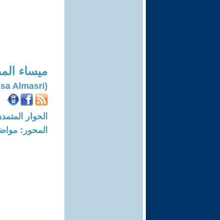
ميساء ال
(Mayssa Almasri)
الحوار المتمدن-العدد: 8395 - 5
المحور: مواض