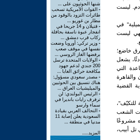
شنها الحوثيون على ...
ادم. ليست
-
القوات الأمريكية تسحب
طائرات التزود بالوقود من
مطار بن غوريو ...
يلية" في
-
قتيلان و 14 جريحا في
انفجار عبوة ناسفة بحافلة
فهي ليست
ركاب قرب دمشق ...
.
-
وزير تركي: أوروبا وضعت
نفسها في موقف صعب
رق خاضع؛
برفضها الغاز الروسي ...
ئًا، يشعل
-
الولايات المتحدة ترسل
200 جندي لدعم جهود
عدة التي
مكافحة حرائق الغابا ...
 والقاهرة
-
مصدر سعودي مسؤول:
هناك تنسيق بين الحوثيين
ية القضية
والميليشيات العراق ...
-
الرئيس البولندي: لن
ترفرف رايات بانديرا في
للتكيّف"،
سماء وارسو
-
التحالف العربي بقيادة
عات الشعب
السعودية يعلن إصابة 11
 مشروعًا
مدنيا في منطقة ...
 تل أبيب،
المزيد.....