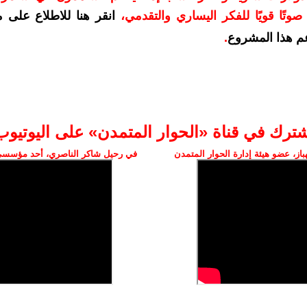
وتًا قويًا للفكر اليساري والتقدمي
،
انقر هنا للاطلاع على 
م هذا المشروع
.
شترك في قناة «الحوار المتمدن» على اليوتيوب
ز، عضو هيئة إدارة الحوار المتمدن
في رحيل شاكر الناصري، أحد مؤسسي 