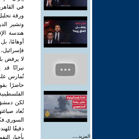
في القاهرة
ورقة تحليل
وتشير الد
هندسة الإ
أوهامًا، بل
فإسرائيل،
لا يرفض بل
نيرانًا قد
تُمارس على
حاضرًا بقو
الفلسطيني
لكن دمشق، 
تُعاد صياغ
السوري.فك
دقيقًا للهن
المزيد.....
بأحبار النف