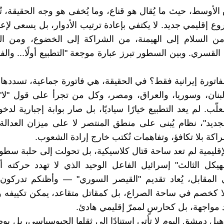
لأوسط، حيث ما يُقال هو قناع، وما يُخفى هو وجه الحقيقة، تُ
 إقليمي جديد. لا يكتفي بإعادة ترتيب الأدوار، بل يسعى لإع
من السلام إلى الهيمنة، من الشراكة إلى الخضوع، ومن الت
قسري. وبين السطور تبرز عبارة موجعة "التطبيع أولًا... والفات
فاتورة إيرانية فقط؟ في الحقيقة، هي فاتورة جماعية، تسدده
لبنان، وسوريا، والعراق، ومصر، وكل من تجرأ على قول "لا
علّب. لم يعد التطبيع خيارًا سياديًا، بل صار بوابة إجبارية لدخ
لجديد"، نظام يُبنى على منطق المنتصر لا على ميزان العدالة.
اكة بلا تكافؤ، وتفاهمات تُكتب خارج إرادة الشعوب.
إقليمية لم تعد ساحة قتال كلاسيكية، بل تحولت إلى حلبة سطو
هيكل الثالث" إسرائيل الفاعل الوحيد الذي لا تهدد حركته
المقابل، يُعاد تقديم "القيصر السوري" — وأظنكم تدركون 
 كخصم في ساحة الصراع، بل كمقاتل متقاعد، يمكن تكييفه وت
 مواجهة، بل كحارسٍ لممرّ إقليمي هادئ.
هيل دمشق اليوم لا تأتي استنادًا إلى ثقلها الجيوسياسي، بل بوص