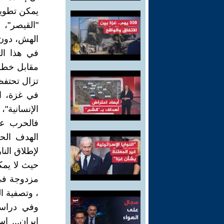
يمكن تطويع
"القيصر"،
الهش، دون 
في هذا ال
مقابل خطوا
تزال تحتفظ
في غزة، ال
الإنسانية"،
فالحرب على
الهدف الح
لإطلاق النا
حيث لا يمك
مزدوجة في 
، وتصفية ا
وفي دراسة
إيران... إ