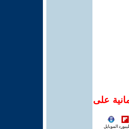
انية على
يبورد
الموبايل