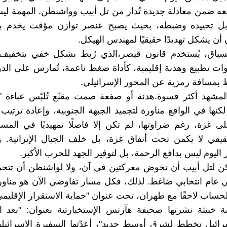
ه ضمن معادلة جديدة تُدار من تل أبيب وواشنطن. المهمة ل
 بل تحييده وضبطه، بحيث يصبح عنصر توازن مؤقت يخدم بنا
أن يشكل تهديدًا حقيقيًا لمهندس الهيكل.
سياق، يُستخدم قانون قيصر،الذي رُبط بشكل خفي بتخفيف 
ت تطبيع وهدنة إقليمية، كأداة ضغط ناعمة، تُمارس على الدو
 بمسافة رمزية عن المحور الإسرائيلي.
مشهد أكثر قسوة.هدنة أو صفعة صمت مقنّع تُلبّس عباءة "ا
 لكنها في الواقع مناورة لتجميد الجبهة الجنوبية، وإعادة ترتيب 
 غزة، رغم ضراوتها، لم تكن إلا فاصلًا تمهيديًا في المسر
قيقي لا يكمن تحت أنفاق غزة، بل خلف الجبال الإيرانية.
ر اليوم ليس بدافع الرحمة، بل لتوفير الجهد للحرب الأكبر.
ن لتل أبيب أن تخوض معركتين في آن، ولا لواشنطن أن تتحم
عام انتخابي ضاغط. لذلك، فكل مسار تفاوضي الآن هو مناور
لحساب لاحقًا مع طهران، تحت عنوان "حماية الاستقرار الإقليمي
 خبيثة نشرتها صحيفة هآرتس الإستخبارتية بعنوان: "بعد 
سرائيل تخطط لشرق أوسط جديد"، أعدّتها السفيرة الإسرائيلي