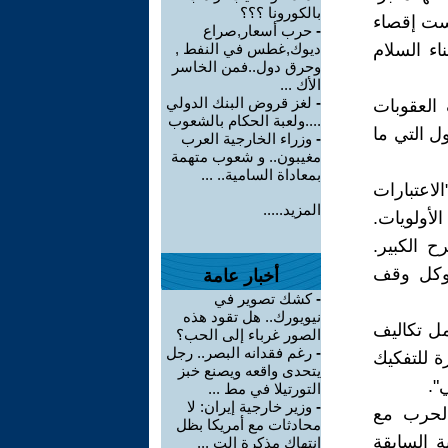
بالكورونا ؟؟؟
يست إقصاء
-
حرب أسعار,صراع
ء السلام
ديوك,غطس في النفط ,
وحرق دول..فمن الخاسر
الأك ...
-
لغز قروض البنك الدولي
العقوبات
....ولعبة الحكام بالشعوب
ل التي ما
-
وزراء الخارجية العرب
مغيبون.. و شعوب متهمة
بمعاداة السامية.. ...
لاعتبارات
المزيد.....
الأولويات.
ح الكبير.
 وكل وقف
أخبار عامة
-
كشك تصوير في
نيويورك.. هل تقود هذه
ل تكاليف
الصور غرباء إلى الحب؟
-
رغم فقدانه البصر.. رجل
ة للتفكيك
يتحدى واقعه ويصنع خبز
".
التورتيلا في مط ...
-
وزير خارجية إيران: لا
الحرب مع
محادثات مع أمريكا بظل
ة السابقة
انتهاك مذكرة الت ...