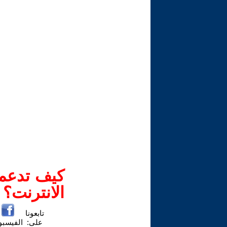
كيف تدعم-
الانترنت؟
تابعونا
على:
الفيسب