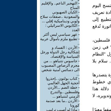
-
التهجير الناعم.. والإقليم
نسج اليوم
المباح
ادة تعريف
-
الكيان الصهيوني
والسعودية ..صفقات سلاح
طبيع إلى
ولوبي وديناميكية إقلي ...
-
الكابوس الاسرائيلي :
ورة تُدفع
العدد
-
عهر سياسي ليس أكثر
-
تطبيع ملزم بأموال عربية
ا فلسطين،
..
" في زمن
-
الأردن : الفساد و
إشكالية رجل الدولة ورجل
ول "النظام
السياسة والإقتصاد.
 سلام بلا
-
جاسوس نتنياهو ... من
مجرم الرصاص المصبوب
الى دسائس أمنية شخص
...
ة يتصدرها
-
كتاب بولتون ..إحذروا
 أي خطوط
أحجية الجهل العالمي
-
خطة الضم ...الأردن
دلالة هذا
وفلسطين ..والتدرج
دويره، لا
الزمني لنتنياهو ...
-
الأردن ..ما بعد صدمة
كورونا
فها معبرًا
-
ماذا لو أصيب ترامب