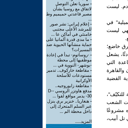
-
سوريا تعلن التوصل
ادم. ليست
لاتفاق مع روسيا بشأن
مصير قاعدتي حميميم وط
...
يلية" في
-
إعلام إيراني: نشر صور
للمرشد الأعلى مجتبى
فهي ليست
خامنئي في أماكن عا ...
.
-
ما مدى قدرة ألمانيا على
حماية منشآتها الحيوية ضد
رق خاضع؛
المسيرات؟
ئًا، يشعل
-
-روساتوم- تبدأ في إعادة
موظفيها إلى محطة
عدة التي
-بوشهر- النووية في ...
 والقاهرة
-
مقاطعة خاركوف.. تدمير
مستودعات للأسلحة
ية القضية
الأوكرانية
-
مقاطعة زابوروجيه..
مدفع هاوتزر الروسي -D-
للتكيّف"،
30- يدمر مواقع لقوا ...
-
هنغاريا.. خنزير بري ينزل
عات الشعب
عبر السلم المتحرك إلى
 مشروعًا
داخل محطة الم ...
 تل أبيب،
المزيد.....