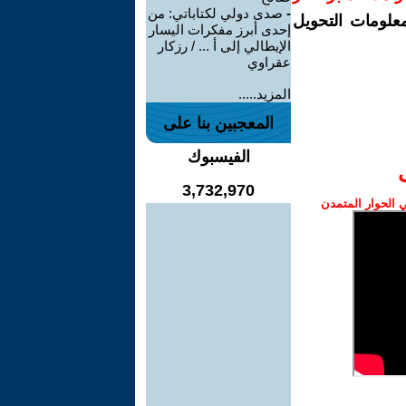
-
صدى دولي لكتاباتي: من
معلومات التحويل
إحدى أبرز مفكرات اليسار
الإيطالي إلى أ ... / رزكار
عقراوي
المزيد.....
المعجبين بنا على
الفيسبوك
3,732,970
الحوار المتمدن