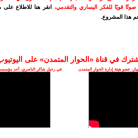
وتًا قويًا للفكر اليساري والتقدمي
،
انقر هنا للاطلاع على 
م هذا المشروع
.
شترك في قناة «الحوار المتمدن» على اليوتيوب
ز، عضو هيئة إدارة الحوار المتمدن
في رحيل شاكر الناصري، أحد مؤسسي 