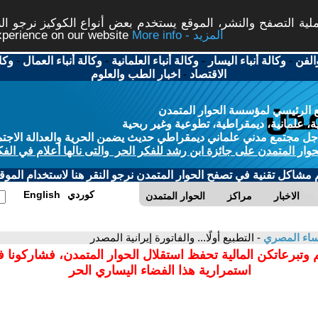
ة التصفح والنشر، الموقع يستخدم بعض أنواع الكوكيز نرجو النق
More info - المزيد
experience on our website
الفن
-
وكالة أنباء اليسار
-
وكالة أنباء العلمانية
-
وكالة أنباء العمال
-
وكا
الاقتصاد
-
اخبار الطب والعلوم
 الرئيسي لمؤسسة الحوار المتمدن
، علمانية، ديمقراطية، تطوعية وغير ربحية
ل مجتمع مدني علماني ديمقراطي حديث يضمن الحرية والعدالة الاجتم
حوار المتمدن على جائزة ابن رشد للفكر الحر والتى نالها أعلام في الفك
م مشاكل تقنية في تصفح الحوار المتمدن نرجو النقر هنا لاستخدام الموقع
كوردي
English
الاخبار
مراكز
الحوار المتمدن
ساء المصري
- التطبيع أولًا... والفاتورة إيرانية المصدر
 وتبرعاتكن المالية تحفظ استقلال الحوار المتمدن، فشاركونا 
استمرارية هذا الفضاء اليساري الحر