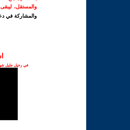
والمستقل، ليبقى ص
والمشاركة في دع
ا‫
في رحيل جليل شهبا