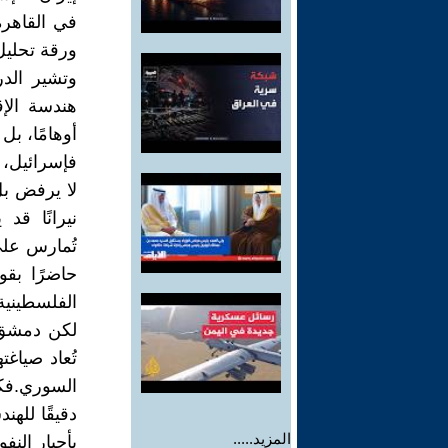
في القاهرة
ورقة تحليل
وتشير الد
هندسة الإ
أوهامًا، بل
فإسرائيل،
لا يرفض بل
نيرانًا قد
تُمارس على
حاضرًا بقو
الفلسطيني
لكن دمشق، 
تُعاد صياغ
السوري.فك
دقيقًا للهن
المزيد.....
بأحبار النف