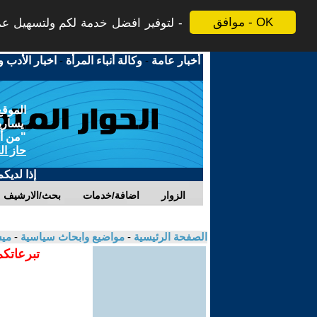
موافق - OK
لتوفير افضل خدمة لكم ولتسهيل عملي
أخبار عامة
-
وكالة أنباء المرأة
-
اخبار الأدب و
الموقع
يسارية
"من أج
حاز ال
إذا لديك
الزوار
اضافة/خدمات
بحث/الارشيف
الصفحة الرئيسية
-
مواضيع وابحاث سياسية
-
مي
تبرعاتكم