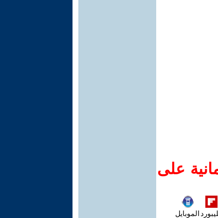
انية على
يبورد
الموبايل