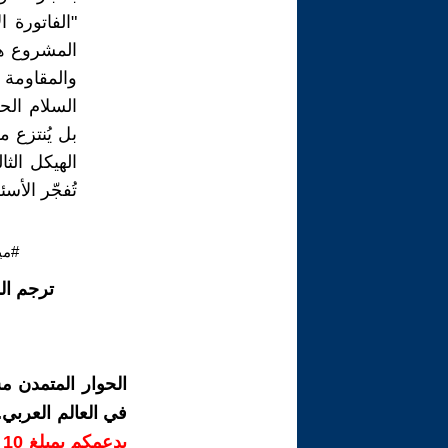
"الفاتورة 
المشروع هو
والمقاومة إ
السلام الح
بل يُنتزع 
الهيكل الث
تُفجّر الأس
#مي
ترجم ال
الحوار المتمدن م
في العالم العربي
ب