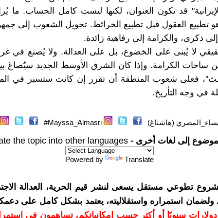
الإيرانية" قد تكون العنوان، لكنها ليست كامل الحساب. ما يُر
 تطبيع العقول قبل تطبيع الخرائط. تحويل الشعوب إلى جمه
لى ذكرى، والكرامة إلى رفاهية زائدة.
قيقي لا يُبنى على الخضوع، بل على العدالة. ولا يُصنع في غ
من ساحات الكرامة. وإذا كان الشرق الأوسط الجديد سيُصاغ ب
الث"، فعلى شعوب المنطقة أن تقرر إن كانت ستسير في المو
ئلة في وجه التأريخ.
ساء_المصري (هاشتاغ)
Mayssa_Almasri#
موضوع إلى لغات أخرى -
ate the topic into other languages
Powered by
Translate
شروع تطوعي مستقل يسعى لنشر قيم الحرية، العدالة الاجتم
. ولضمان استمراره واستقلاليته، يعتمد بشكل كامل على دعمك
دعمكم بمبلغ 10 دولارات سنويًا أو أكثر حسب إمكانياتكم، تساهمون في استم