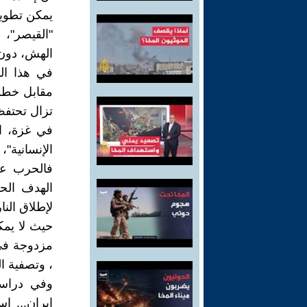
يمكن تطويع
"القيصر"،
الهش، دون 
في هذا ال
مقابل خطوا
تزال تحتفظ
في غزة، ال
الإنسانية"،
فالحرب على
الهدف الح
لإطلاق النا
حيث لا يمك
مزدوجة في 
، وتصفية ا
وفي دراسة
إيران... إ