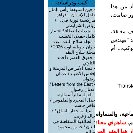
كتب ودراسات
اد من هذا
-
حين استيقظ رأس المال
ور صامت،
داخل الإنسان .. قراءة
ماركسية ثورية في ... /
رياض الشرايطي
-
ابجديات العطاء / انتصار
رف مغلقة،
كامل جفلان الخشت
يد "مهندس
-
مجلة سلاح النقد، عدد
جوان-جويلية-اوت 2026 /
كب... أم
مجلة سلاح النقد
-
حقوق العصر / أحمد
التاوتي
-
قصة الأمراض المزمنة و
إفلاس الأطباء / عدنان
رضوان
Letters from the East /
-
Transl
عدنان رضوان
-
العولمة الرأسمالية:
جدل المجرد والملموس /
فاخر جاسم
-
سياسة حفار الساق / د.
اعية، والمساواة
خالد زغريت
-
الطائفية المتغلغلة في
م.
ساهم/ي معنا!
لبنان / حسين محمود
رار هذا المنبر الحر
صالح