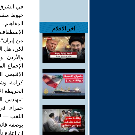
في الشرق ا
خيوط مشروع
المفاهيم، 
اخر الافلام
الإصطفاف ال
من إيران".
لكن، هل ال
والأردن، و
الإجماع الم
الإقليمي ا
كرامة، وشر
الخريطة ال
"مهندس ال
حمراء. في 
اللقب — لا
بوصفه قائد
ان إعادة تأ