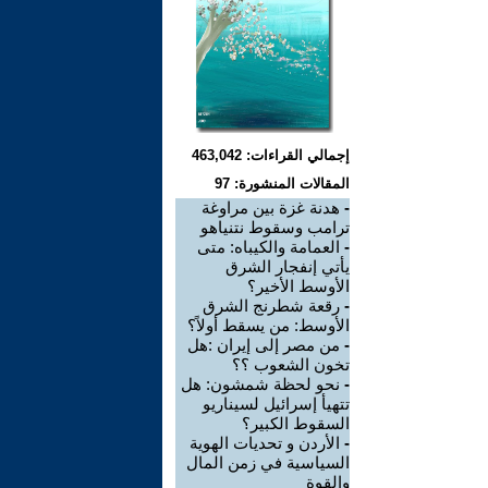
إجمالي القراءات: 463,042
المقالات المنشورة: 97
-
هدنة غزة بين مراوغة
ترامب وسقوط نتنياهو
-
العمامة والكيباه: متى
يأتي إنفجار الشرق
الأوسط الأخير؟
-
رقعة شطرنج الشرق
الأوسط: من يسقط أولاً؟
-
من مصر إلى إيران :هل
تخون الشعوب ؟؟
-
نحو لحظة شمشون: هل
تتهيأ إسرائيل لسيناريو
السقوط الكبير؟
-
الأردن و تحديات الهوية
السياسية في زمن المال
والقوة