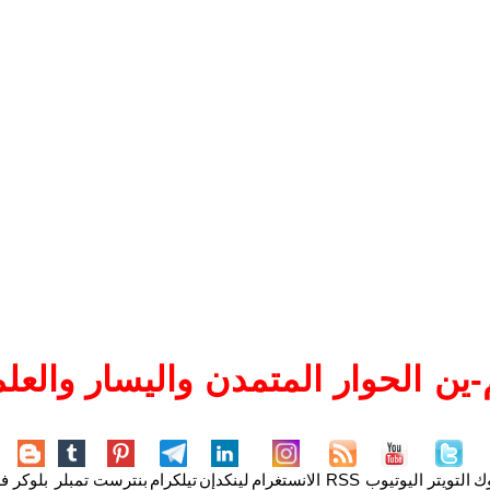
ين الحوار المتمدن واليسار والعلم
وك
التويتر
اليوتيوب
RSS
الانستغرام
لينكدإن
تيلكرام
بنترست
تمبلر
بلوكر
فل