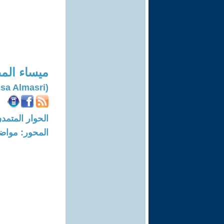
ميساء ال
(Mayssa Almasri)
الحوار المتمدن-العدد: 8395 - 5
المحور: مواض