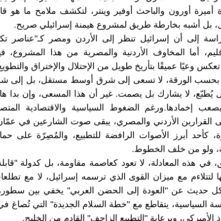
 أميرة أورون والباحث أوفير وينتر، لتكشف ملامح ما هو ق
، بل أشبه بخارطة طريق لمشروع هيمنة إسرائيلي صريح.
راسة إلى أن إسرائيل تنظر إلى الأردن ومصر كـ"عناصر تكم
قليم، أما المخاوف الأردنية والمصرية من هذا المشروع، 
 تعكس وعيًا عميقًا بتأريخ طويل من الإحتلال والإختراق والتطويع
 بحسب الورقة، لا تسعى إلى شرق أوسط مستقل، بل إلى ش
 يُطبّع، لا يشارك بل يصمت. غير أن هذا المسعى، وإن بدا هاد
 يصعب إخمادها.ورغم الضغوط السياسية والاقتصادية المتصا
 القرارين الأردني والمصري، يبقى صوت الشارعين في عمّان
ة، كأحد أبرز الأصوات الرافضة للتطبيع، والمُصِرّة على حما
ة، ولو من خلف الخطوط.
في هذه المعادلة، لا تعود كعاصمة مقاومة، بل كدولة "قابلة 
تها لتتلاءم مع ميزان القوى الذي ترسمه إسرائيل، لا مع تطل
ل حديث عن "العودة إلى الحضن العربي" يخفي بين سطوره
دسة السياسية، يتقاطع مع "خطة السلام الجديدة" التي تُصاغ في
وذ الأميركي، وبرعاية "التطبيع الزاحف" القادم من الخليج.