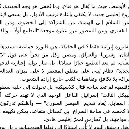
لأوسط، حيث ما يُقال هو قناع، وما يُخفى هو وجه الحقيقة، تُ
 إقليمي جديد. لا يكتفي بإعادة ترتيب الأدوار، بل يسعى لإع
من السلام إلى الهيمنة، من الشراكة إلى الخضوع، ومن الت
قسري. وبين السطور تبرز عبارة موجعة "التطبيع أولًا... والفات
فاتورة إيرانية فقط؟ في الحقيقة، هي فاتورة جماعية، تسدده
لبنان، وسوريا، والعراق، ومصر، وكل من تجرأ على قول "لا
علّب. لم يعد التطبيع خيارًا سياديًا، بل صار بوابة إجبارية لدخ
لجديد"، نظام يُبنى على منطق المنتصر لا على ميزان العدالة.
اكة بلا تكافؤ، وتفاهمات تُكتب خارج إرادة الشعوب.
إقليمية لم تعد ساحة قتال كلاسيكية، بل تحولت إلى حلبة سطو
هيكل الثالث" إسرائيل الفاعل الوحيد الذي لا تهدد حركته
المقابل، يُعاد تقديم "القيصر السوري" — وأظنكم تدركون 
 كخصم في ساحة الصراع، بل كمقاتل متقاعد، يمكن تكييفه وت
 مواجهة، بل كحارسٍ لممرّ إقليمي هادئ.
هيل دمشق اليوم لا تأتي استنادًا إلى ثقلها الجيوسياسي، بل بوص