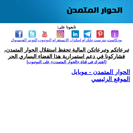
تابعونا على:
بودكاست
بنترست
تيلكرام
لينكدإن
الانستغرام
اليوتيوب
التويتر
الفيسبوك
تبرعاتكم وتبرعاتكن المالية تحفظ استقلال الحوار المتمدن،
فشاركونا في دعم استمرارية هذا الفضاء اليساري الحر
[اشترك في قناة ‫«الحوار المتمدن» على اليوتيوب]
الحوار المتمدن - موبايل
الموقع الرئيسي