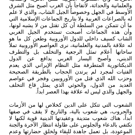
والعلمانية والحداثة، لأتفاجأ بأن الغرب أصبح مثل الشرق
الأوسط في الجهل وخصوصاً الجيل الشاب، والذي لا علم
له بالصراعات العربية ولا بتاريخ الجماعات الإسلامية التي
ما أن تتمكن من السلطة أن كل تقتل من لا يشبه لونها،
وأن هذه الجماعات أصبحت تستخدم الجيل الغربي
الشاب كسيف داخلي للدول الأوروبية وطعن كل ما هو
له علاقة بالمدنية والعلمانية، نرى العواصم الأوروبية تملأ
ساحاتها أعلام تمثل الرجعية والتخلف بل والتطرف
الديني، وأصبح اليسار الغربي يدافع عن الدول
الديكتاتورية المتطرفة مثل النظام الإيراني الذي يعدم
الفتيات لمجرد لم يرتدن الحجاب بالطريقة الصحيحة
وحزب الله الذي قتل من الأوروبيين وفجر في عواصم
العديد من الدول، والحوثي الذي يمثل قاع التخلف
والجهل والذي ليس له علاقة بهذا العصر ابداً.
الشعوب التي تتكل على الدين كخلاص لها من الأزمات
والحروب، هي شعوب بالية، والتاريخ لا يقف في صفها
ابداً، هناك شعوب متدينة وعقيدتها الدينية قوية لكنها لا
تكتفي بالدعاء والجلوس على طاولة انتظار الآخرة والجنة
الموعودة، بل تعمل جاهدة للبقاء ولخلق حضارتها وعدم