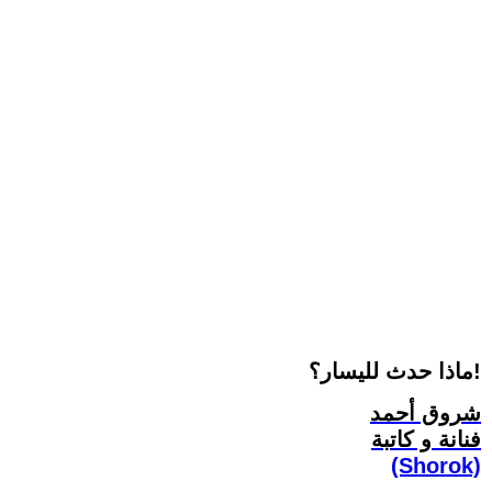
ماذا حدث لليسار؟!
شروق أحمد
فنانة و كاتبة
(Shorok)