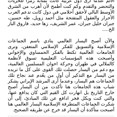
الألم عندما أرى دول غربية كانت بمثابة رمزاً للحريات
والتحضر والتقدم وكم كنت أطمح لأن أهرب من الشرق
الأوسط البالي لأحقق أحلامي في دول كانت تدعم العرب
الأحرار والعقول المتفتحة مثل أحمد زويل، طه حسين،
جبران خليل جبران، عمر الشريف، زها حديد، فاروق الباز
الخ.....
والآن أصبح اليسار العالمي ينادي باسم الجماعات
الإسلامية والتسويق للفكر الإسلامي المتعفن، ونرى
الجامعات العالمية تكتظ بالفكر الحمساوي والإخواني
وأصبحت هذه المؤسسات التعليمية تسوق لأنظمة
كالملالي في طهران وحركة اخوان المسلمين العالمية،
مع دعم من اليسار حصلت تلك القوى على كل ما تريده
من اليسار مع التذكير أن أول من يعُدم عند نجاح تلك
الجماعات هم اليسار، وعندما أرى المرشد الإيراني يشكر
شباب هذه الجامعات هنا تأكدت من أن اليسار أصبح
خارج التاريخ بل انهارت كل القيم التي كان يدافع عنها،
والتي كنت وبكل فخر ادافع عن تلك المبادئ، إلى أن
شكرت الجماعات المتطرفة الإسلامية اليسار العالمي هنا
أصبحت متأكدة أن اليسار قد خرج عن طريقه الصحيح.