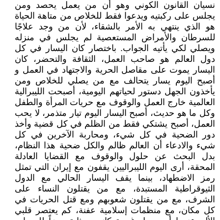
نسيان القانون الكوني وهو أن من يعمل يحصد ومن
يجلس على ركبتيه ويدعوا فقط للخلاص من متاهة الحياة
هو الذي ينتهي به الأمر بالشقاء، لأن من وجد علاجًا
للسرطان والأمراض المستعصية لم يجلس في منزله
ويصلي لكي يأتيه الجواب. باختصار كان اليسار في كل
دول العالم هو صاحب العمل، الثقافة والتحضر، كان
اليسار يموت على مقاصل الحرية والاجتهاد في العمل و
أصبح اليوم يسار يتحالف مع من يصلي للخلاص ومن
يأخذون الجهل دستور لحياتهم اليومية، أصبحت الليبرالية
العالمية خارج العمل والوقوف مع حريات المرأة والطفل
وكل ما هو حديث، أصبح اليسار اليوم تيار متذمر، لا يحب
العمل، أصبح يشتكي فقط من الظلم في كل قضية وأخذ
دور الضحية في كل شيء، ومحاربة الآخرين في كل
شيء والادعاء أن العالم ظالم والكل ضحية هذا النظام،
بدل البحث عن حلول والوقوف مع القضايا العادلة
المحقة، أرى اليوم الليبراليين يقفون مع إيران التي تمثل
رمز الاضطهاد، بينما يقف اليسار الحالي مع الدول
الثيوقراطية المستبدة، مع من يقتلون النساء على
الشرف، مع من يقتلون شعوبهم ومع قتل الحريات في
كل مكان، مع منظمات إسلامية عفنة، كم يعتصر قلبي