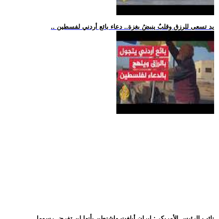
.. يد تسعى للرزق وقلبٌ ينبضُ بغزة.. دعاء بائع أردني لفسطين
.. نائب الرئيس الأمريكي: إيران أبلغت واشنطن بأنها لن تفرض رسوما