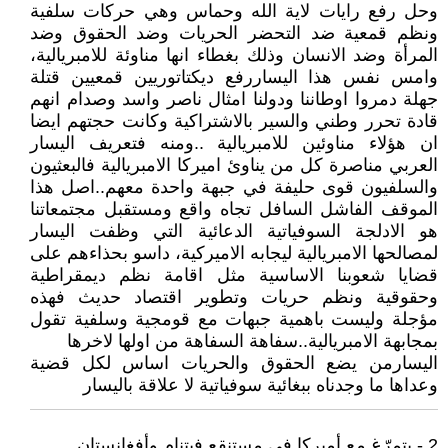
وحل رفع رايات لاية الله وحماس وهي حركات سلفية
ونظم قمعية ضد التحضر الحريات وضد الحقوق وضد
المرأة وضد الانسان وذلك بغطاء انها مناوئة للامبريالية،
وامس نفس هذا اليساررفع ديكتاتوريين قمعيين قتلة
جهلة دمروا اوطاننا ودولنا امثال ناصر واسد وصدام انهم
قادة تحرر وطني والسير بالاشتراكية وكانت حجتهم ايضا
ان هؤلاء مناوئين للامبريالية ..ومنه فتعريف اليسار
العربي مناصرة كل من يناوئ اميركا الامبريالية فالبعثيون
والسلفيون قوى حليفة في جبهة واحدة معهم..اصل هذا
الموقف الفاشل السافل تجاه واقع ومستقبل مجتمعاتنا
هو الادلجة السوفياتية الدعائية التي وظفت اليسار
لمصالحها الامبريالية ليجابه الاميركية، داسو بحذاءهم على
قضايا شعوبنا الاساسية مثل اقامة نظم ديمقراطية
وحقوقية ونظم حريات وتطوير اقتصاد حديث فهذه
مؤجلة وليست باهمية جبهات مع قومجية وسلفية تقول
بمجابهة الامبريالية..سفاهة السفاهة من اولها لاخرها
اليسارمن يضع الحقوق والحريات اساس لكل قضية
وعداها ما وجدناه ببغائية سوفياتية لا علاقة باليسار
2 - يتمرّغ مع أميركا في مستنقع فيتنام وأفغانستان