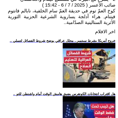
صائب الأعسر ( 2025 / 7 / 6 - 15:42 )
كوخ العمّ توم في حديقة العمّ سام الخلفية، نابالم فانتوم
فيتنام, هراء أدلجة يساروية الشرعية الحزبية الثورية
الأثرية الستالينية الصدّامية..
اخر الافلام
.. خروج أمريكا بشرط سبتمبر.. محلل عراقي يوضح شروط الفصائل لتسلي
.. هل اقتراب انتخابات الكونغرس يضيق هامش الوقت أمام واشنطن للتو