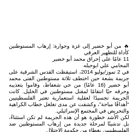
🔥 من أبو خضير إلى غزة وحوارة: إرهاب المستوطنين
كأداة للتطهير العرقي
11 عامًا على إحراق محمد أبو خضير
المحامي علي ابوحبله
في 2 تموز/يوليو 2014، استيقظت القدس الشرقية على
جريمة بشعة حين اختطف ثلاثة مستوطنين الفتى محمد
أبو خضير (16 عامًا) من حي شعفاط، وقاموا بتعذيبه
وحرقه حيًا انتقامًا لمقتل مستوطنين في الخليل. كانت
الجريمة تجسيدًا لعقلية استعمارية تعتبر الفلسطينيين
“أهدافًا مباحة”، وكشفت عن مدى تغلغل خطاب الكراهية
والتحريض في المجتمع الإسرائيلي.
لكن الأشد خطورة هو أن هذه الجريمة لم تكن استثناءً،
بل تدشينًا لمرحلة جديدة من إرهاب المستوطنين ضد
الفلسطينيين بغطاء من حكومة الاحتلال