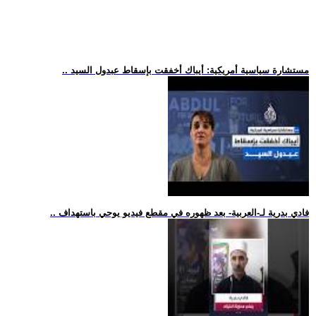
.. مستشارة سياسية أمريكية: أيباك أخفقت بإسقاط عبدول السيد
.. فادي بدرية لـ-العربية- بعد ظهوره في مقطع فيديو يوحي باستهداف