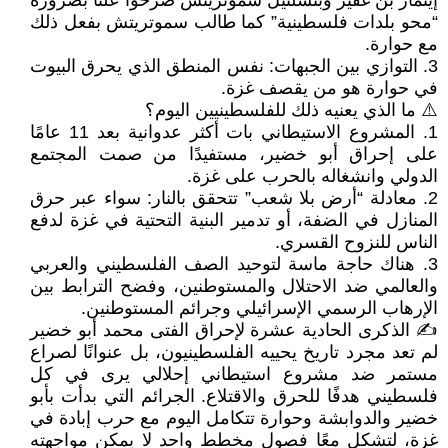
إيتمار بن غفير وبتسلئيل سموتريتش صرحوا علنًا بضرورة
“محو بلدات فلسطينية” كما طالب سموتريتش بفعل ذلك
مع حوارة.
3. التوازي بين الجبهات: نفس المنطق الذي يحرق البيوت
في حوارة هو من يقصف غزة.
⚠️ ما الذي يعنيه ذلك للفلسطينيين اليوم؟
1. المشروع الاستيطاني بات أكثر عدوانية بعد 11 عامًا
على إحراق أبو خضير، مستفيدًا من صمت المجتمع
الدولي وانشغاله بالحرب على غزة.
2. معادلة “أرض بلا شعب” تتحقق بالنار: سواء عبر حرق
المنازل في الضفة، أو تدمير البنية التحتية في غزة لدفع
الناس للنزوح القسري.
3. هناك حاجة ماسة لتوحيد الصف الفلسطيني والعربي
والعالمي ضد الاحتلال والمستوطنين، وفضح الترابط بين
الإرهاب الرسمي الإسرائيلي وجرائم المستوطنين.
✍️ الذكرى الحادية عشرة لإحراق الفتى محمد أبو خضير
لم تعد مجرد تاريخ يحييه الفلسطينيون، بل عنوانًا لصراع
مستمر ضد مشروع استيطاني إحلالي يرى في كل
فلسطيني هدفًا للحرق والاقتلاع. الجرائم التي بدأت بأبو
خضير والدوابشة وحوارة تتكامل اليوم مع حرب إبادة في
غزة، لتشكل معًا فصول مخطط واحد لا يمكن مواجهته