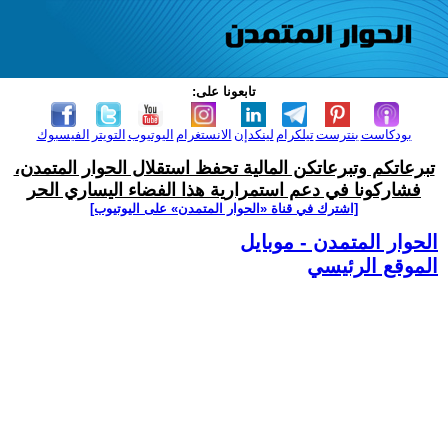
تابعونا على:
بودكاست
بنترست
تيلكرام
لينكدإن
الانستغرام
اليوتيوب
التويتر
الفيسبوك
تبرعاتكم وتبرعاتكن المالية تحفظ استقلال الحوار المتمدن،
فشاركونا في دعم استمرارية هذا الفضاء اليساري الحر
[اشترك في قناة ‫«الحوار المتمدن» على اليوتيوب]
الحوار المتمدن - موبايل
الموقع الرئيسي