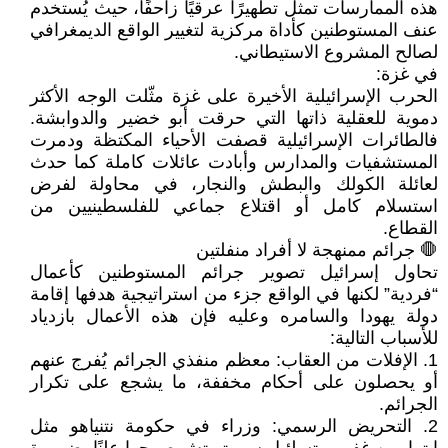
هذه الممارسات تمثل تطهيرًا عرقيًا زاحفًا، حيث يُستخدم
عنف المستوطنين كأداة مركزية لتغيير الواقع الديمغرافي
لصالح المشروع الاستيطاني.
في غزة:
الحرب الإسرائيلية الأخيرة على غزة مثّلت الوجه الأكثر
دموية للعقلية ذاتها التي حرقت أبو خضير والدوابشة.
فالطائرات الإسرائيلية قصفت الأحياء المكتظة ودمرت
المستشفيات والمدارس وأبادت عائلات كاملة كما حدث
لعائلة الكولك والبطش والنجار، في محاولة لفرض
استسلام كامل أو اقتلاع جماعي للفلسطينيين من
القطاع.
🛑 جرائم ممنهجة لا أفراد منفلتين
تحاول إسرائيل تصوير جرائم المستوطنين كأعمال
“فردية” لكنها في الواقع جزء من استراتيجية هدفها إقامة
دولة يهودا والسامره وعليه فإن هذه الأعمال بازدياد
للأسباب التالية:
1. الإفلات من العقاب: معظم منفذي الجرائم يُفرج عنهم
أو يحصلون على أحكام مخففة، ما يشجع على تكرار
الجرائم.
2. التحريض الرسمي: وزراء في حكومة نتنياهو مثل