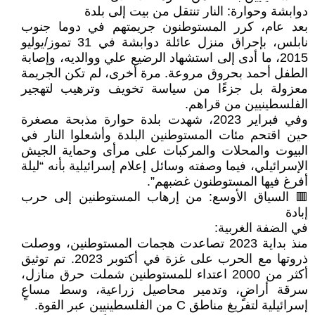
دوابشة وحوارة: النار تنتقل من بيت إلى بلدة
بعد عام، كرر المستوطنون جريمتهم في دوما جنوب
نابلس، بإحراق منزل عائلة دوابشة في 31 تموز/يوليو
2015، ما أدى إلى استشهاد الرضيع علي ووالديه، وإصابة
الطفل أحمد بحروق مروعة. مرة أخرى، لم تكن الجريمة
معزولة بل جزءًا من سياسة تخويف وترهيب لتهجير
الفلسطينيين من قراهم.
وفي فبراير 2023، شهدت بلدة حوارة مذبحة مصغرة
حين اقتحم مئات المستوطنين البلدة وأشعلوا النار في
البيوت والمحلات والمركبات على مرأى وحماية الجيش
الإسرائيلي، فيما وصفته وسائل إعلام إسرائيلية بأنه “ليلة
أفرغ فيها المستوطنون غضبهم”.
🟥 السياق الأوسع: من إرهاب المستوطنين إلى حرب
إبادة
في الضفة الغربية:
منذ بداية 2023 تصاعدت هجمات المستوطنين، ووصلت
ذروتها مع الحرب على غزة في أكتوبر 2023. تم توثيق
أكثر من 2000 اعتداء للمستوطنين شملت حرق منازل،
سرقة أراضٍ، وتدمير محاصيل زراعية، وسط مساعٍ
إسرائيلية لتفريغ مناطق C من الفلسطينيين عبر القوة.