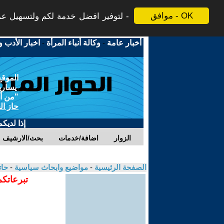
موافق - OK
لتوفير افضل خدمة لكم ولتسهيل عملي
أخبار عامة
-
وكالة أنباء المرأة
-
اخبار الأدب و
الموقع
يسارية
"من أج
حاز ال
إذا لديك
الزوار
اضافة/خدمات
بحث/الارشيف
الصفحة الرئيسية
-
مواضيع وابحاث سياسية
-
حات
تبرعاتكم