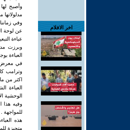
وأصبح لها
مدلولاتها م
وفي زماننا
اخر الافلام
عن لوحة ال
عباءة التبع
وبرزت مدل
العباءة بوج
في معرض اس
وترامب كان
اكثر من ما
العباءة ال
الوحشية الا
وفيه هذا ا
للمواجهة .
هذه العباء
متحيزة لِل