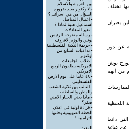
بين العروبة والاسلام
ها تختلف
-
٧اوكتوبر يعيد ضرورة
السؤال من هي اسرائيل؟
-
اغتيال المناضل
ين يعبران
اسماعيل هنية لماذا ؟
-
تغير المعادلات
-
رسالة مفتوحة للرئيس
بوتين والوزير لافروف
-
جريمة النكبة الفلسطينية
ه عن دور
-
تداعيات السابع من
اوكتوبر
-
طلاب الجامعات
جورج بوش
الامريكية يطلقون الربيع
م من انهم
الامريكي
-
٤٨ عاما على يوم الارض
الفلسطيني
لممارسات
-
النائب بين ثلاثية الشعب
والوطن والسلطة ،
-
ماذا يعني الخيار الامني
صفر؟
ة اللحظية
-
قراءة اولية في اعلان
الخطة الصهيونية بحلتها
الترامبية !
تي دائما
 عن عباءة
المزيد.....