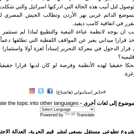
لوصول لتل أبيب هذه الحالة التي ادركتها اسرائيل والتي شكل
للتموضع الدائم غربي نهر الأردن وتطالب الجيش المصري لل
مقرر في اتفاقية كامب ديفيد.
 ان يوجه لانظمة عباءة التبعية والتطبيع لماذا لم تستثمر 
وأخذ قرارا ميداني يعبر عن المواقف اللفظية التي تطلقها دعما
قرار الدخول في معركة التحرير إسناداً لغزة أولا واستثمارا 
اقليمية؟
كا حقيقيا لهذه الأنظمة وفرصة لو كان لديها قرارا حقيقي
زة.
#حاتم_استانبولي (هاشتاغ)
موضوع إلى لغات أخرى -
ate the topic into other languages
Powered by
Translate
شروع تطوعي مستقل يسعى لنشر قيم الحرية، العدالة الاجتم