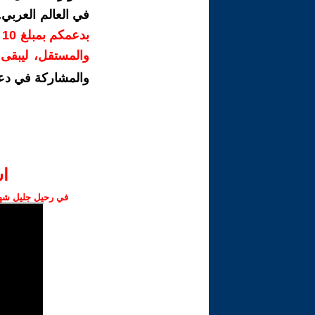
في العالم العربي
ب
والمستقل، ليبقى ص
والمشاركة في دع
ا‫
في رحيل جليل شهبا