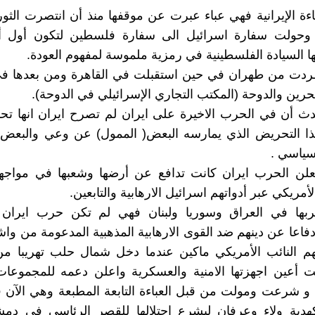
ءة الإيرانية فهي عباء عبرت عن موقفها منذ أن انتصرت الثورة 
وحولت سفارة اسرائيل الى سفارة فلسطين لتكون أول 
ها السيادة الفلسطينية في رمزية ملموسة لمفهوم العودة.
ردت من طهران في حين استقبلت في القاهرة ومن بعدها في 
حرين والدوحة (المكتب التجاري الإسرائيلي في الدوحة).
ث أن في الحرب الاخيرة على ايران لم تصرح ايران انها تح
ا التحريض الذي يمارسه البعض( الممول) عن وعي والبعض 
سياسي .
تعلن الحرب ايران كانت تدافع عن أرضها وشعبها في مواجهة
أمريكي عبر أدواتهم اسرائيل الارهابية والتابعين.
بها في العراق وسوريا ولبنان فهي لم تكن حرب ايرا
فاعا عن دينهم ضد القوى الارهابية المذهبية المدعومة من وا
 النائب الأمريكي ماكين عندما دخل شمال حلب تهريبا من
ت أعين اجهزتها الامنية والعسكرية واعلن دعمه للمجموعات 
و شرعت ومولت من قبل العباءة التابعة المطبعة وهي الآن 
دية ولاء وعرفان ليشرع احتلالها لِلقصر الرئاسي في دم