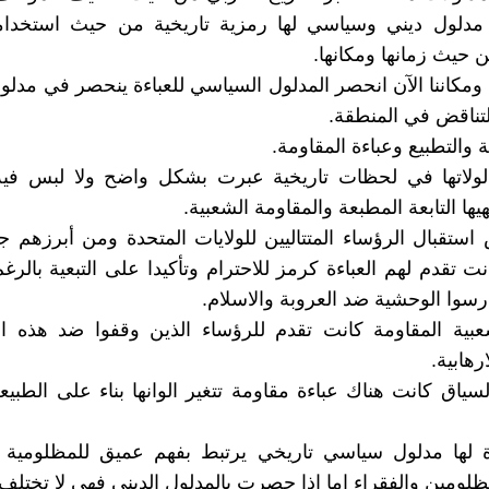
 مدلول ديني وسياسي لها رمزية تاريخية من حيث استخدام
ن حيث زمانها ومكانها.
 ومكاننا الآن انحصر المدلول السياسي للعباءة ينحصر في مدلول
تناقض في المنطقة.
ية والتطبيع وعباءة المقاومة.
ولاتها في لحظات تاريخية عبرت بشكل واضح ولا لبس في
هيها التابعة المطبعة والمقاومة الشعبية.
تقبال الرؤساء المتتاليين للولايات المتحدة ومن أبرزهم 
ت تقدم لهم العباءة كرمز للاحترام وتأكيدا على التبعية بالرغ
رسوا الوحشية ضد العروبة والاسلام.
شعبية المقاومة كانت تقدم للرؤساء الذين وقفوا ضد هذه ا
رهابية.
لسياق كانت هناك عباءة مقاومة تتغير الوانها بناء على الطبيع
ة لها مدلول سياسي تاريخي يرتبط بفهم عميق للمظلومية ال
مظلومين والفقراء اما اذا حصرت بالمدلول الديني فهي لا تختلف