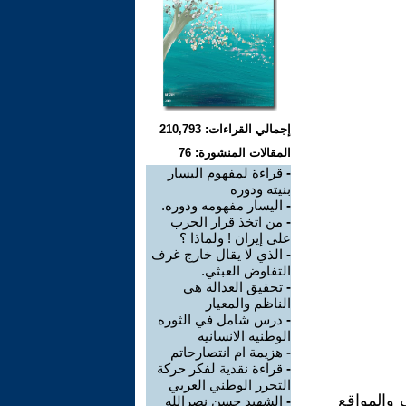
إجمالي القراءات: 210,793
المقالات المنشورة: 76
-
قراءة لمفهوم اليسار
بنيته ودوره
-
اليسار مفهومه ودوره.
-
من اتخذ قرار الحرب
على إيران ! ولماذا ؟
-
الذي لا يقال خارج غرف
التفاوض العبثي.
-
تحقيق العدالة هي
الناظم والمعيار
-
درس شامل في الثوره
الوطنيه الانسانيه
-
هزيمة ام انتصارحاتم
-
قراءة نقدية لفكر حركة
التحرر الوطني العربي
 والمواقع
-
الشهيد حسن نصرالله