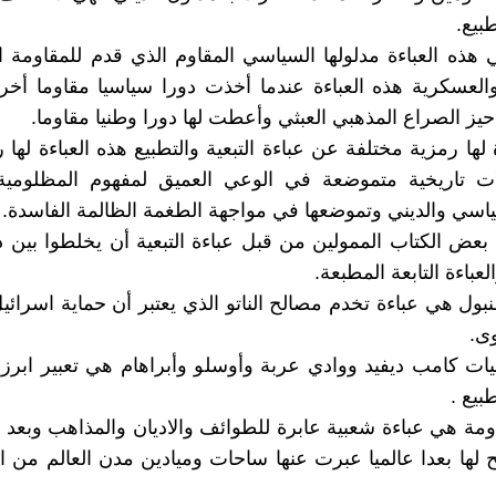
طبيع.
ي هذه العباءة مدلولها السياسي المقاوم الذي قدم للمقاومة اب
العسكرية هذه العباءة عندما أخذت دورا سياسيا مقاوما أخر
حيز الصراع المذهبي العبثي وأعطت لها دورا وطنيا مقاوما.
 لها رمزية مختلفة عن عباءة التبعية والتطبيع هذه العباءة لها 
ت تاريخية متموضعة في الوعي العميق لمفهوم المظلومية ا
سياسي والديني وتموضعها في مواجهة الطغمة الظالمة الفاسدة.
 بعض الكتاب الممولين من قبل عباءة التبعية أن يخلطوا بين دو
لعباءة التابعة المطبعة.
ول هي عباءة تخدم مصالح الناتو الذي يعتبر أن حماية اسرائيل 
ى.
قيات كامب ديفيد ووادي عربة وأوسلو وأبراهام هي تعبير ابرز
طبيع .
اومة هي عباءة شعبية عابرة للطوائف والاديان والمذاهب وبعد 
ح لها بعدا عالميا عبرت عنها ساحات وميادين مدن العالم من ال