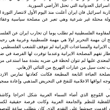
اسرائيل العدوانية التي تحتل الأراضي السورية.
بة اسرائيل فان ايران أعلنت منذ اليوم الأول لانتصار الثورة ال
ولة محتلة غير شرعية وهي تعبر عن مصلحة سياسية وعقائدي
المقاومة الفلسطينية لم تطلب يوما ان تحارب ايران عن الفلس
ح ان مهمة التحرير اولا هي مهمة فلسطينية وعربية هي رحب
 الايرانية والمساعدات الإيرانية لم تتوقف للشعب الفلسطيني و
طار تفهم المصلحة الايرانية وعندما توفرت لها الفرصة في ض
المعتدي عليها لم تتوان لحظة في ضربه بشدة مما استدعى م
تحت سيل من عبارات التهريج من الثنائي الإرهابي.
لحة العباءة التابعة المطبعة فكانت كعادتها تمارس الازد
جه ابواقها الاعلامية للنفخ في التحريض المذهبي وإعادة ممج
اني المُوجِع الذي أضاء السماء العربية شكل احراجا وكاش
للفظية للنظم والجامعة العربية وكانت فرصة حقيقية لكس
و اقدمت جيوشها على التقدم الذي كان يتطلب ساعة للوص