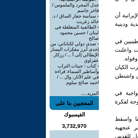
جدل المجرد والملموس /
فاخر جاسم
إيرانية أن
-
سياسة حفار الساق / د.
خالد زغريت
ة ودينية
-
الطائفية المتغلغلة في
لبنان / حسين محمود
صالح
طينيين في
-
صدى دولي لكتاباتي: من
إحدى أبرز مفكرات اليسار
ت واعلنت
الإيطالي إلى أ ... / رزكار
قواه.
عقراوي
-
كتاب : جينات التراب
رب الكيان
وأساطير السماء: قراءة
ن واشنطن
في علم الآثار، وال ... /
احمد صالح سلوم
واجية في
المزيد.....
وجة لفكرة
المعجبين بنا على
الفيسبوك
فا واسقط
3,732,970
ر عنجهية
ول للقدس