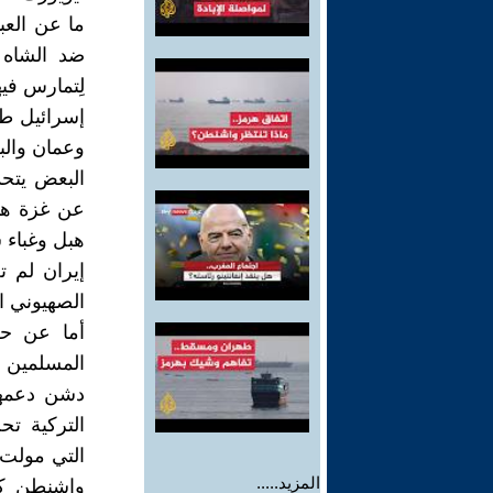
ما عن العبا
ضد الشاه 
لِتمارس في
إسرائيل ط
وعمان والب
البعض يتحد
عن غزة هذ
هبل وغباء 
إيران لم 
الصهيوني ال
أما عن حر
المسلمين د
دشن دعمهم
التركية تح
التي مولت 
المزيد.....
واشنطن كه