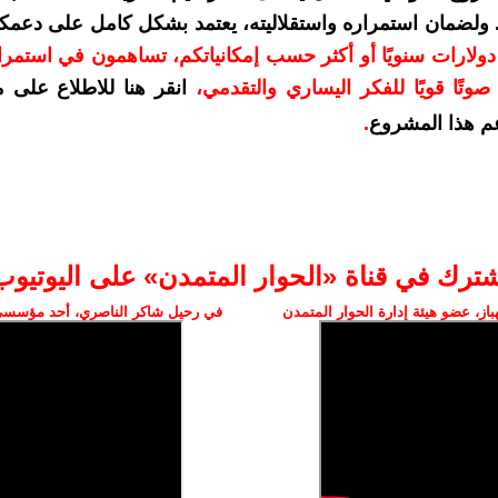
. ولضمان استمراره واستقلاليته، يعتمد بشكل كامل على دعمك
دعمكم بمبلغ 10 دولارات سنويًا أو أكثر حسب إمكانياتكم، تساهمون في استم
وتًا قويًا للفكر اليساري والتقدمي
،
انقر هنا للاطلاع على 
م هذا المشروع
.
شترك في قناة «الحوار المتمدن» على اليوتيوب
ز، عضو هيئة إدارة الحوار المتمدن
في رحيل شاكر الناصري، أحد مؤسسي 