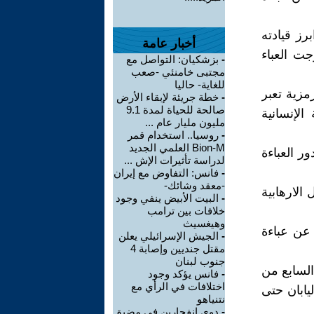
رز قيادته
أخبار عامة
جت العباء
-
بزشكيان: التواصل مع
مجتبى خامنئي -صعب
للغاية- حاليا
رمزية تعبر
-
خطة جريئة لإبقاء الأرض
صالحة للحياة لمدة 9.1
لإنسانية
مليون مليار عام ...
-
روسيا.. استخدام قمر
Bion-M العلمي الجديد
ر العباءة
لدراسة تأثيرات الإش ...
-
فانس: التفاوض مع إيران
-معقد وشائك-
الارهابية
-
البيت الأبيض ينفي وجود
خلافات بين ترامب
وهيغسيث
 عن عباءة
-
الجيش الإسرائيلي يعلن
مقتل جنديين وإصابة 4
جنوب لبنان
السابع من
-
فانس يؤكد وجود
اختلافات في الرأي مع
يابان حتى
نتنياهو
-
دوي انفجارين في مضيق