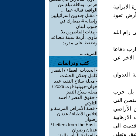
هرمز.. وناقلة تبلغ عن
الايرانية
الواقعة قبالة عما ...
أرض تعود
-
مقتل جنديين إسرائيليين
وإصابة 4 بمعارك في
جنوب لبنان
رام الله
-
مئات القاصرين بلا
مأوى.. أزمة سبتة تتصاعد
وتضغط على مدريد
ارب دفاعا
المزيد.....
الآخر عن
كتب ودراسات
-
ابجديات العطاء / انتصار
 العدوان
كامل جفلان الخشت
-
مجلة سلاح النقد، عدد
جوان-جويلية-اوت 2026 /
ن بل حرب
مجلة سلاح النقد
-
حقوق العصر / أحمد
شنطن التي
التاوتي
 الأراضي
-
قصة الأمراض المزمنة و
إفلاس الأطباء / عدنان
الارهابية
رضوان
Letters from the East /
-
قدمت الى
عدنان رضوان
شق وتعلن
-
العولمة الرأسمالية: