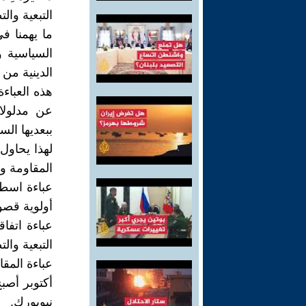
التبعية والت
ما يهمنا ف
السياسية و
الدينية من 
هذه العباءة
عن مدلولا
ببعديها ال
لهذا يحاول
المقاومة وا
عباءة اسطنب
أولوية قصو
عباءة اتفا
التبعية والت
عباءة المق
أكتوبر أصب
نيويورك.