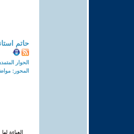
حاتم استان
الحوار المتمدن-العدد: 8393 - 5
المحور: مواض
العباءة له