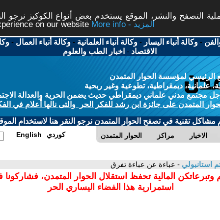
ة التصفح والنشر، الموقع يستخدم بعض أنواع الكوكيز نرجو النق
More info - المزيد
experience on our website
الفن
-
وكالة أنباء اليسار
-
وكالة أنباء العلمانية
-
وكالة أنباء العمال
-
وكا
الاقتصاد
-
اخبار الطب والعلوم
 الرئيسي لمؤسسة الحوار المتمدن
، علمانية، ديمقراطية، تطوعية وغير ربحية
ل مجتمع مدني علماني ديمقراطي حديث يضمن الحرية والعدالة الاجتم
حوار المتمدن على جائزة ابن رشد للفكر الحر والتى نالها أعلام في الفك
م مشاكل تقنية في تصفح الحوار المتمدن نرجو النقر هنا لاستخدام الموقع
كوردي
English
الاخبار
مراكز
الحوار المتمدن
م استانبولي
- عباءة عن عباءة تفرق
 وتبرعاتكن المالية تحفظ استقلال الحوار المتمدن، فشاركونا 
استمرارية هذا الفضاء اليساري الحر