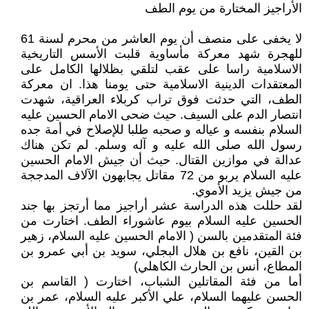
الأراجيز المختارة من يوم الطف
لا يخفى على منصف أن يوم العاشر من محرم لسنة 61
للهجرة شهد معركة مأساوية قلبت الأسس التاريخية
الاسلامية راسا على عقب لتلقي بظلالها الكامل على
المعتقدات الدينية الاسلامية حتى يومنا هذا. ان معركة
الطف، التي حدثت فوق تراب كربلاء العراقية، شهدت
انتصار الدم على السيف. حيث ضحى الامام الحسين عليه
السلام بنفسه و عياله و صحبه طلبا للإصلاح في أمة جده
رسول الله صلى الله عليه و آله وسلم. لم تكن هناك
عدالة في موازين القتال. حيث أن جيش الامام الحسين
عليه السلام يربو من 72 مقاتل يجابهون الآلاف المدججة
من جيش يزيد الأموي.
لقد حللت هذه الدراسة عشر أراجيز مما أرتجز بها جند
الحسين عليه السلام بيوم عاشوراء الطف. اختارت من
فئة المتقدمين بالسن ( الامام الحسين عليه السلام، زهير
بن القين، نافع بن هلال البجلي، سويد بن أبي عمرو بن
المطاع، أنس بن الحارث الكاهلي)
أما من فئة المقاتلين الشباب، اختارت ( القاسم بن
الحسن عليهما السلام، علي الأكبر عليه السلام، عمر بن