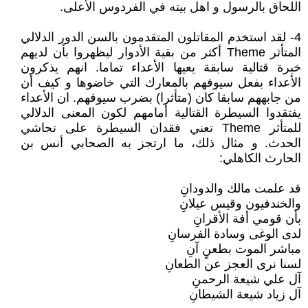
اللحاق بالرسول و اهل بيته في الفردوس الأعلى.
4- لقد استخدم المقاتلون المتقدمون بالسن الدور الدلالي
المتأثر Theme أكثر من بقية الأدوار ليظهروا بأن لديهم
خبرة قتالية سابقة يعيها الأعداء تماما. انهم يذكرون
الأعداء بفعل سيوفهم بالمعارك التي خاضوها و كيف أن
من جابههم سابقا كان (متأثرا) بضرب سيوفهم. ان الأعداء
يفتقدوا السيطرة القتالية أمامهم لكون المعنى الدلالي
للمتأثر Theme تعني فقدان السيطرة على تحاشي
الحدث. و مثال ذلك، ما ارتجز به الصحابي أنس بن
الحارث الكاهلي:
قد علمت مالك والدودانِ
والخندفيون وقيس عيلانِ
بأن قومي أفة الأقرانِ
لدى الوغى وسادة الفرسانِ
مباشر الموت بطعنٍ آنِ
لسنا نرى العجز عن الطعانِ
آل علي شيعة الرحمنِ
آل زياد شيعة الشيطانِ