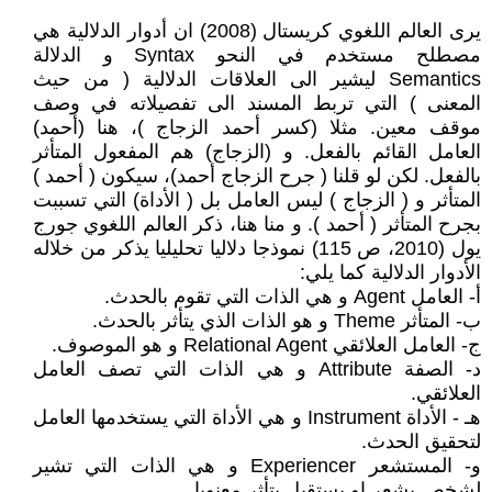
يرى العالم اللغوي كريستال (2008) ان أدوار الدلالية هي
مصطلح مستخدم في النحو Syntax و الدلالة
Semantics ليشير الى العلاقات الدلالية ( من حيث
المعنى ) التي تربط المسند الى تفصيلاته في وصف
موقف معين. مثلا (كسر أحمد الزجاج )، هنا (أحمد)
العامل القائم بالفعل. و (الزجاج) هم المفعول المتأثر
بالفعل. لكن لو قلنا ( جرح الزجاج أحمد)، سيكون ( أحمد )
المتأثر و ( الزجاج ) ليس العامل بل ( الأداة) التي تسببت
بجرح المتأثر ( أحمد ). و منا هنا، ذكر العالم اللغوي جورج
يول (2010، ص 115) نموذجا دلاليا تحليليا يذكر من خلاله
الأدوار الدلالية كما يلي:
أ- العامل Agent و هي الذات التي تقوم بالحدث.
ب- المتأثر Theme و هو الذات الذي يتأثر بالحدث.
ج- العامل العلائقي Relational Agent و هو الموصوف.
د- الصفة Attribute و هي الذات التي تصف العامل
العلائقي.
هـ - الأداة Instrument و هي الأداة التي يستخدمها العامل
لتحقيق الحدث.
و- المستشعر Experiencer و هي الذات التي تشير
لشخص يشعر او يستقبل يتأثر معنويا.