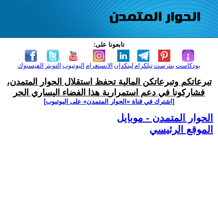
تابعونا على:
بودكاست
بنترست
تيلكرام
لينكدإن
الانستغرام
اليوتيوب
التويتر
الفيسبوك
تبرعاتكم وتبرعاتكن المالية تحفظ استقلال الحوار المتمدن،
فشاركونا في دعم استمرارية هذا الفضاء اليساري الحر
[اشترك في قناة ‫«الحوار المتمدن» على اليوتيوب]
الحوار المتمدن - موبايل
الموقع الرئيسي