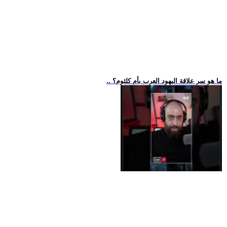
.. ما هو سر علاقة اليهود العرب بأم كلثوم؟