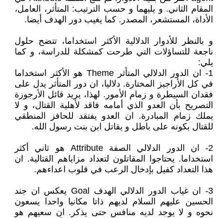
المقام الثاني. و يليهما و حسب الترتيب: المتأثر، العامل،
الأداة، المستشعر، المصدر. كما يغيب دور الهدف أيضا.
و بالنظر للأدوار الدلالية الأكثر استخداما، تتضح حلول
ناجعة للتساؤلات التي طرحت كمشكلة للدراسة، و كما
يلي:
1- ان الدور الدلالي المتأثر Theme هو الأكثر استخداما
في كل الأراجيز المختارة. دلاليا، ان دور المتأثر يدل على
فقدان السيطرة و زمام الأمور. لهذا، يريد قائل الأرجوزة
التصريح بأن العدو الذي أمامه فاقد لأهلية القتال، و لا
يملك زمام المبادرة. ان العدو يفتقد للحافز المنطقي
للقتال بكونه على باطل و يقاتل ابن بنت رسول الله.
2- ان الدور الدلالي الصفة Attribute هو ثاني أكثر
استخداما. يحتاجوا المقاتلون لتعداد مزاياهم القتالية. ان
هذا التعداد كفيل بإدخال الرعب في قلوب اعداءهم.
3- ان غياب الدور الدلالي الهدف Goal يعكس ان جند
الحسين عليهم السلام لديهم ذاتا مكانيا واحدا يسعون
نحوه و لا يوجد لديه منافس حتى يذكر. ان سعيهم هو