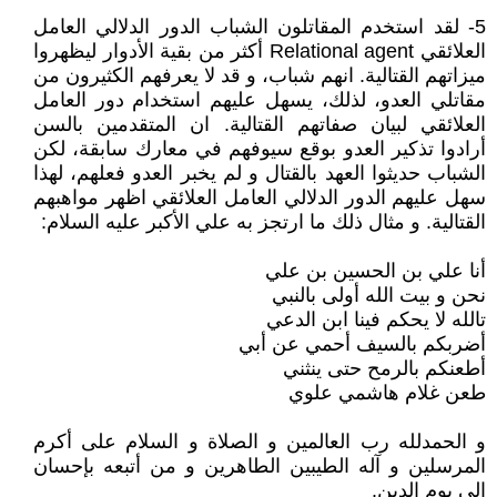
5- لقد استخدم المقاتلون الشباب الدور الدلالي العامل
العلائقي Relational agent أكثر من بقية الأدوار ليظهروا
ميزاتهم القتالية. انهم شباب، و قد لا يعرفهم الكثيرون من
مقاتلي العدو، لذلك، يسهل عليهم استخدام دور العامل
العلائقي لبيان صفاتهم القتالية. ان المتقدمين بالسن
أرادوا تذكير العدو بوقع سيوفهم في معارك سابقة، لكن
الشباب حديثوا العهد بالقتال و لم يخبر العدو فعلهم، لهذا
سهل عليهم الدور الدلالي العامل العلائقي اظهر مواهبهم
القتالية. و مثال ذلك ما ارتجز به علي الأكبر عليه السلام:
أنا علي بن الحسين بن علي
نحن و بيت الله أولى بالنبي
تالله لا يحكم فينا ابن الدعي
أضربكم بالسيف أحمي عن أبي
أطعنكم بالرمح حتى ينثني
طعن غلام هاشمي علوي
و الحمدلله رب العالمين و الصلاة و السلام على أكرم
المرسلين و آله الطيبين الطاهرين و من أتبعه بإحسان
الى يوم الدين.