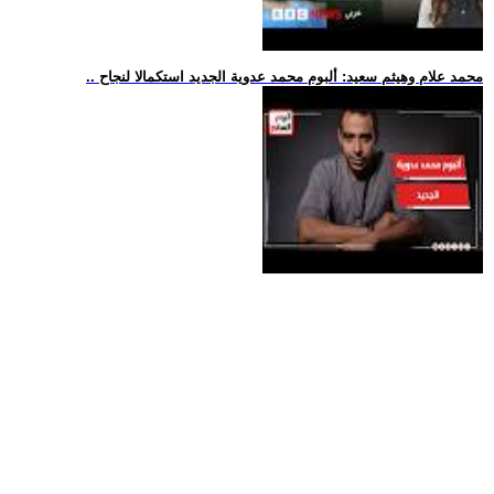
.. محمد علام وهيثم سعيد: ألبوم محمد عدوية الجديد استكمالا لنجاح