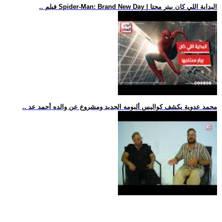
.. فيلم Spider-Man: Brand New Day | البداية اللي كان بيتر محتا
.. محمد عدوية يكشف كواليس ألبومه الجديد ومشروع عن والده أحمد عد