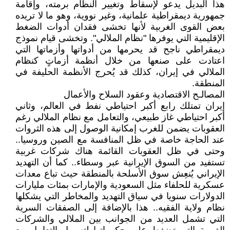
هذا البديل يدعو لإسقاط وتغيير النظام برمته، وإقامة
جمهورية ديمقراطية علمانية، وغير نووية، وهو ما لا تريده
بعض القوى الغربية لأنها تخشى فقدان أدوات الضغط
الإقليمية التي يوفرها "نظام الملالي". وتخشى قيام نموذج
ديمقراطي ناجح قد يحرمها من أدواتها وأزماتها التي
اعتادت على صنعها من خلال أنظمة أزماتٍ كنظام
الملالي في إيران، كذلك قد يُحرج الأنظمة الحليفة في
المنطقة.
المصالـح الاقتصادية وعقود السلاح والأعمال
إيران تمتلك رابع أكبر احتياطي نفط في العالم، وثاني
أكبر احتياطي غاز طبيعي، والتعامل مع نظام الملالي رغم
العقوبات يضمن للغرب إمكانية الوصول إلى هذه الثروات
عند الحاجة خاصة في ظل المنافسة مع الصين وروسيا..
وحتى في ظل العقوبات القائمة هناك شركات غربية
تستفيد من السوق الإيرانية عبر وسطاء.. كما أن التهديد
الإيراني يُنعِش سوق الأسلحة بالمنطقة حيث تباع معدات
عسكرية للحلفاء مثل السعودية والإمارات بمئات مليارات
الدولارات سنويا في سياق التهديد والمخاطر التي يشكلها
نظام ولاية الفقيه.. هذا بالإضافة إلى الصفقات السرية
التي تشمل العديد من الجوانب بين الملالي والشركات