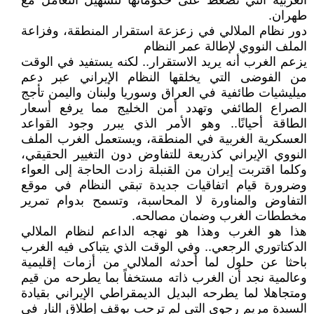
الغربية التي تضغط على حكوماتها لتسهيل التعامل مع
طهران.
دور نظام الملالي في زعزعة استقرار المنطقة، وفزاعة
الملف النووي لإطالة عمر النظام
يزعم الغرب أنه يريد الاستقرار.. لكنه يستفيد في الوقت
من الفوضى التي يخلقها النظام الإيراني عبر دعم
ميليشيات طائفية في العراق وسوريا ولبنان واليمن تأجج
الصراع الطائفي وتهدد أمن الخليج مما يرفع أسعار
الطاقة أحيانًا.. وهو الأمر الذي يبرر وجود القواعد
العسكرية الغربية في المنطقة، ويستعمل الغرب الملف
النووي الإيراني كذريعة للتفاوض دون التغيير الحقيقي،
وكلما اقتربت إيران من القنبلة زادت الحاجة إلى العواء
وضرورة قيام اتفاقيات جديدة تبقي النظام في موقع
التفاوض والمناورة لا المحاسبة، وتسمح بدوام تمرير
مخططات الغرب وضمان مصالحه.
هذا هو الغرب وهذا هو نهجه الداعم لنظام الملالي
الدكتاتوري الرجعي.. وفي الوقت الذي يتباكى فيه الغرب
باحثا عن حلول لما أحدثه الملالي من أزمات إقليمية
وعالمية نجد أن الغرب ذاته مستخفاً بما يطرحه من قيم
ومتجاهلا لما يطرحه البديل الديمقراطي الإيراني بقيادة
السيدة مريم رجوي التي لم ترحب بوقف إطلاق النار في