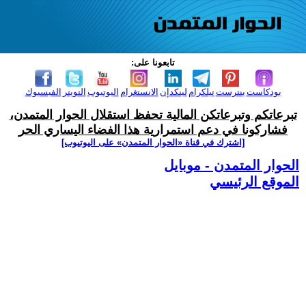
تابعونا على:
بودكاست
بنترست
تيلكرام
لينكدإن
الانستغرام
اليوتيوب
التويتر
الفيسبوك
تبرعاتكم وتبرعاتكن المالية تحفظ استقلال الحوار المتمدن،
فشاركونا في دعم استمرارية هذا الفضاء اليساري الحر
[اشترك في قناة ‫«الحوار المتمدن» على اليوتيوب]
الحوار المتمدن - موبايل
الموقع الرئيسي