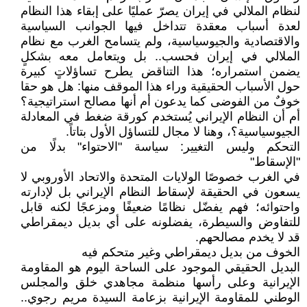
لنظام الملالي في إيران يصرّ عمليًا على إبقاء هذا النظام
لعدة أسباب معقدة تتداخل فيها الجوانب السياسية
والاقتصادية والجيوسياسية، ولم يتسامح الغرب مع نظام
الملالي في إيران فحسب.. بل ويتعامل معه بشكلٍ
يضمن استمراره؛ هذا التناقض يطرح تساؤلاتٍ كبيرة
حول الأسباب الحقيقية وراء هذا الموقف منها: هل هو حقا
خوفٌ من الفوضى كما يدعون أم أنها مصالح استراتيجية؟
أم أن النظام الإيراني يُستخدم كورقة ضغط في المعادلة
الجيوسياسية؟، وهنا لا مجال للتساؤل الأول بتاتاً.
التحكم وليس التغيير: سياسة "الاحتواء" بدلًا من
"الإسقاط"
في الغرب خصوصًا الولايات المتحدة والاتحاد الأوروبي لا
يسعون في الحقيقة لإسقاط النظام الإيراني بل لإدارته
واحتوائه؛ فهم يفضّل نظامًا ضعيفًا ومزعجًا لكنه قابل
للتفاوض والسيطرة، يفضلونه على أي بديل ديمقراطي
قد لا يخدم مصالحهم.
الخوف من بديل ديمقراطي وغير متحكم فيه
البديل الحقيقي الموجود على الساحة اليوم هو المقاومة
الإيرانية وعلى رأسها منظمة مجاهدي خلق والمجلس
الوطني للمقاومة الإيرانية بزعامة السيدة مريم رجوي..