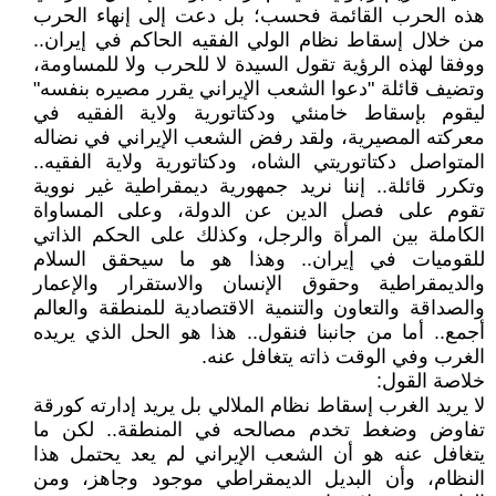
هذه الحرب القائمة فحسب؛ بل دعت إلى إنهاء الحرب
من خلال إسقاط نظام الولي الفقيه الحاكم في إيران..
ووفقا لهذه الرؤية تقول السیدة لا للحرب ولا للمساومة،
وتضيف قائلة "دعوا الشعب الإيراني يقرر مصيره بنفسه"
ليقوم بإسقاط خامنئي ودكتاتورية ولاية الفقيه في
معركته المصيرية، ولقد رفض الشعب الإيراني في نضاله
المتواصل دكتاتوريتي الشاه، ودكتاتورية ولایة الفقیه..
وتكرر قائلة.. إننا نريد جمهورية ديمقراطية غير نووية
تقوم على فصل الدين عن الدولة، وعلى المساواة
الكاملة بين المرأة والرجل، وكذلك على الحكم الذاتي
للقوميات في إيران.. وهذا هو ما سيحقق السلام
والديمقراطية وحقوق الإنسان والاستقرار والإعمار
والصداقة والتعاون والتنمية الاقتصادية للمنطقة والعالم
أجمع.. أما من جانبنا فنقول.. هذا هو الحل الذي يريده
الغرب وفي الوقت ذاته يتغافل عنه.
خلاصة القول:
لا يريد الغرب إسقاط نظام الملالي بل يريد إدارته كورقة
تفاوض وضغط تخدم مصالحه في المنطقة.. لكن ما
يتغافل عنه هو أن الشعب الإيراني لم يعد يحتمل هذا
النظام، وأن البديل الديمقراطي موجود وجاهز، ومن