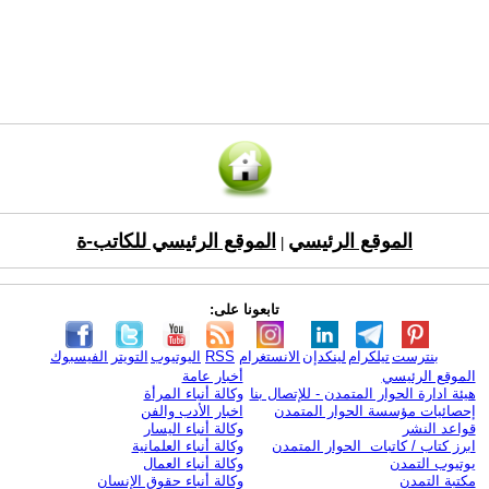
الموقع الرئيسي
الموقع الرئيسي للكاتب-ة
|
تابعونا على:
بنترست
تيلكرام
لينكدإن
الانستغرام
RSS
اليوتيوب
التويتر
الفيسبوك
الموقع الرئيسي
أخبار عامة
هيئة ادارة الحوار المتمدن - للإتصال بنا
وكالة أنباء المرأة
إحصائيات مؤسسة الحوار المتمدن
اخبار الأدب والفن
قواعد النشر
وكالة أنباء اليسار
ابرز كتاب / كاتبات الحوار المتمدن
وكالة أنباء العلمانية
يوتيوب التمدن
وكالة أنباء العمال
مكتبة التمدن
وكالة أنباء حقوق الإنسان