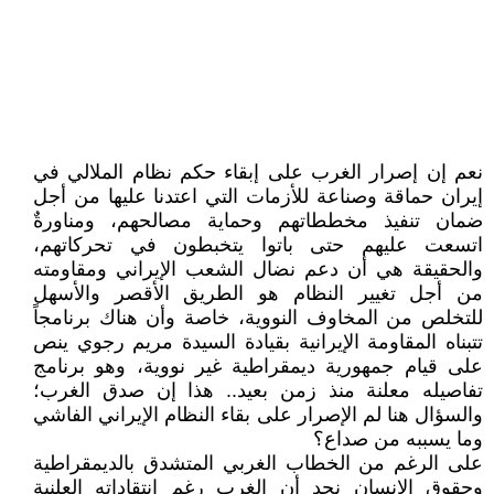
نعم إن إصرار الغرب على إبقاء حكم نظام الملالي في
إيران حماقة وصناعة للأزمات التي اعتدنا عليها من أجل
ضمان تنفيذ مخططاتهم وحماية مصالحهم، ومناورةٌ
اتسعت عليهم حتى باتوا يتخبطون في تحركاتهم،
والحقيقة هي أن دعم نضال الشعب الإيراني ومقاومته
من أجل تغيير النظام هو الطريق الأقصر والأسهل
للتخلص من المخاوف النووية، خاصة وأن هناك برنامجاً
تتبناه المقاومة الإيرانية بقيادة السيدة مريم رجوي ينص
على قيام جمهورية ديمقراطية غير نووية، وهو برنامج
تفاصيله معلنة منذ زمن بعيد.. هذا إن صدق الغرب؛
والسؤال هنا لم الإصرار على بقاء النظام الإيراني الفاشي
وما يسببه من صداع؟
على الرغم من الخطاب الغربي المتشدق بالديمقراطية
وحقوق الإنسان نجد أن الغرب رغم انتقاداته العلنية