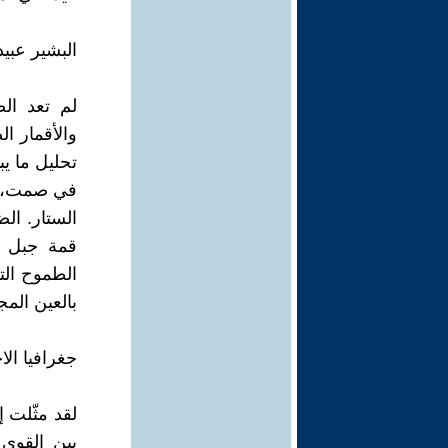
البشير عبيد
لم تعد الص
والأقمار ا
تحليل ما يب
في صمت، ت
الستار. ال
قمة جبل ج
الطموح الت
بالعين المج
جغرافيا الا
لقد مثّلت 
بين القوى 