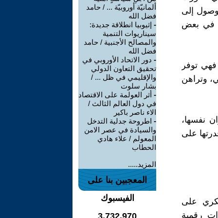
ألمانيّة أوروبيّة ... / حامد
لوصول إلى
فضل الله
د في بعض
-
إثيوبيا انطلاقة جديدة:
سيناريوات التنمية
والمصالح الأجنبية / حامد
فضل الله
-
دور الاتحاد الأوروبي في
 فهي توفر
تحقيق التعاون الدولي
والإقليمي في ظل ... /
ي، وتراهن
بشار سلوت
-
أثر العولمة على الاقتصاد
في دول العالم الثالث /
الاء ناصر باكير
ان نفسها،
-
اطروحة جدلية التدخل
والسيادة في عصر الامن
درتها على
المعولم / علاء هادي
الحطاب
المزيد.....
المعجبين بنا على
الفيسبوك
سكري على
ات رقمية
3,732,970