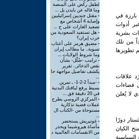
لطفل ركض على المنصة
وما قاله عن بايدن يل ...
بارزة في
-
مقتل جنديين إسرائيليين
وإصابة 4 أشخاص مع
عبر أدوات
تصعيد الغارات على ج ...
-
هل تستفيد السعودية من
ات بشرية
حرب إيران؟
ً من تلك
-
مضيق هرمز على أعتاب
تسوية.. ما مطالب إيران
 تطويرها
وما شروط الولايات ...
-
ترامب -ضُلّل- بشأن
نقص الذخائر.. تقرير
يكشف تفاصيل مواجهة حا
ّد علاقات
...
-
-مبدأ 2-2-1- ـ تمرين
لى فضاءات
بسيط يرفع لياقتك البدنية
 لا يُعلن
في 20 دقيقة فق ...
-
المركزي الروسي يطرح
عملات فضية تذكارية
مستوحاة من -الكتاب ال
...
تار دورًا
-
غوتيريش يستحضر
مأساة هيروشيما ويحذر
نح الكيان
من الانقسامات العالمية د
 السياسية
...