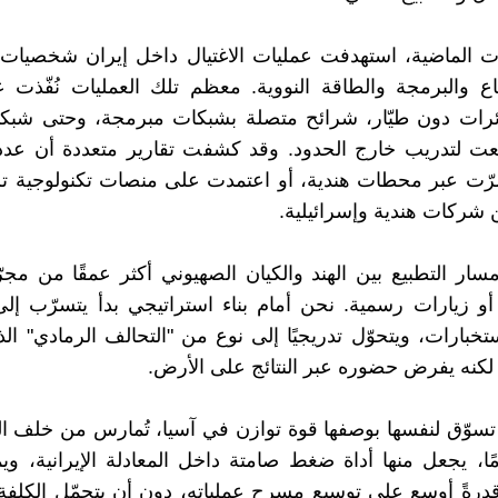
ت الماضية، استهدفت عمليات الاغتيال داخل إيران شخصيات 
ع والبرمجة والطاقة النووية. معظم تلك العمليات نُفّذت 
ائرات دون طيّار، شرائح متصلة بشبكات مبرمجة، وحتى شبك
عت لتدريب خارج الحدود. وقد كشفت تقارير متعددة أن عددا
رّت عبر محطات هندية، أو اعتمدت على منصات تكنولوجية تم
 شركات هندية وإسرائيلية.
سار التطبيع بين الهند والكيان الصهيوني أكثر عمقًا من مجر
أو زيارات رسمية. نحن أمام بناء استراتيجي بدأ يتسرّب إ
تخبارات، ويتحوّل تدريجيًا إلى نوع من "التحالف الرمادي" الذي
كنه يفرض حضوره عبر النتائج على الأرض.
ي تسوّق لنفسها بوصفها قوة توازن في آسيا، تُمارس من خلف الس
مًا، يجعل منها أداة ضغط صامتة داخل المعادلة الإيرانية، ويم
درةً أوسع على توسيع مسرح عملياته، دون أن يتحمّل الكلفة