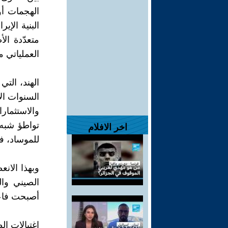
الهجمات أو
البنية الإي
متعدّدة ال
العملياتي م
الهند، الت
السنوات ال
والاستثمارا
تواطؤ شبه 
اخر الافلام
للموساد، ف
وبهذا الان
الصيني وال
أصبحت فاعلً
اغتيالات ال