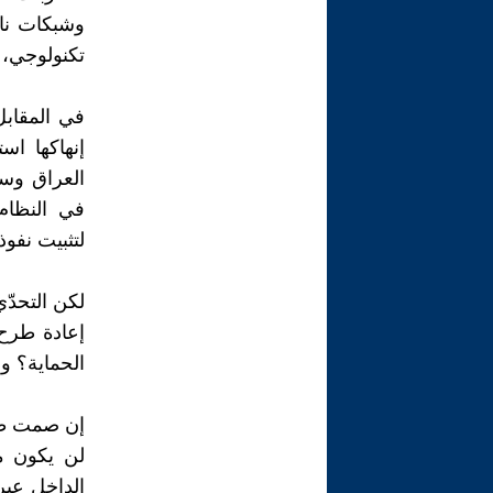
وشبكات ناع
تكنولوجي، 
في المقابل
إنهاكها اس
العراق وسو
في النظام 
لتثبيت نفو
لكن التحدّ
إعادة طرح 
الحماية؟ و
إن صمت طهر
لن يكون مج
الداخل عبر 