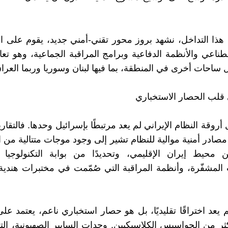
ا التداخل، نشهد بروز محور تقني-أمني جديد، يقوم على ال
صطناعي والأنظمة الدفاعية وبرامج المراقبة الجماعية، وهو تعا
ل ساحات أخرى في المنطقة، بما فيها لبنان وسوريا وربما العرا
قلب الحصار الاستخباري
أروقة النظام الإيراني لم يعد مرتبطًا بإسرائيل وحدها. فالتقار
مصادر أمنية موالية للنظام تشير إلى وجود موجات متتالية من ا
 محيط إيران الإقليمي، وتحديدًا من بوابة التكنولوجيا ا
 المشفّرة، وأنظمة المراقبة التي صُمّمت في مختبرات هندية-
يعد اختراقًا تقليديًا، بل هو حصار استخباري ناعم، يعتمد على 
ثر من الجواسيس الكلاسيكيين. وحدات السايبر الصهيونية، ال