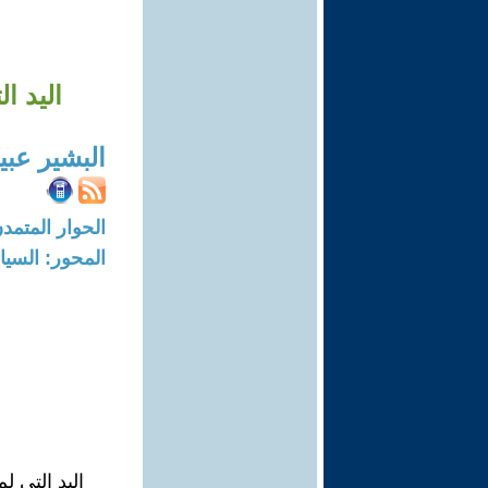
اليد ا
البشير عبي
الحوار المتمدن-العدد: 8382 - 25
المحور: السيا
اليد التي ل