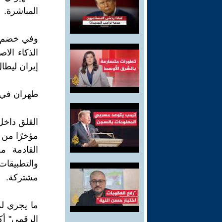
المباشرة.
وفي خضم هذ
الذكاء الا
إيران ليطا
طهران في 
القلق داخل 
مؤخرًا من 
القادمة من
والتطبيقات
مشتركة.
ما يجري لم 
الرقمي" أك