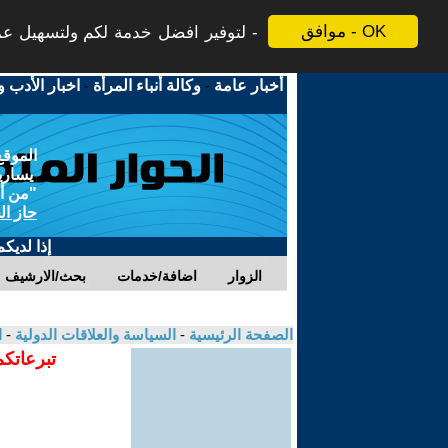
موافق - OK
لتوفير افضل خدمة لكم ولتسهيل عملي
أخبار عامة
-
وكالة أنباء المرأة
-
اخبار الأدب و
الموقع
يسارية
"من أج
حاز ال
إذا لديك
الزوار
اضافة/خدمات
بحث/الارشيف
الصفحة الرئيسية
-
السياسة والعلاقات الدولية
-
ا
تبرعاتكم