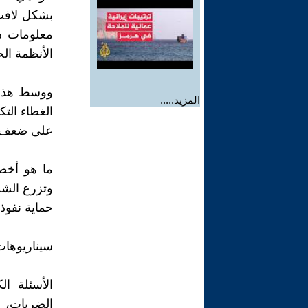
بشكل لافت 
معلومات د
الأنظمة ال
ووسط هذا ال
المزيد.....
الغطاء التك
على ضعف ال
ما هو أخطر
وتزرع الشك 
حماية نفوذه
سيناريوهات
الأسئلة ال
الضربات، ب