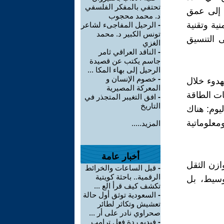
تحتفي بالمفكر الفلسفي
ب إلى عمق
د. محمد محجوب
نية وتقنية
-
الرحيل المفاجىء لشاعر
تونس الكبير د. محمد
ى التنسيق
الغزي
-
الناقد العراقي ثامر
جاسم يكتب عن قصيدة
الرحيل إلى بهاء المكا ...
-
خصوم الإنسان و
هدوء خلال
المعركة المصيرية
ات الطاقة
-
افق التغيبر المتجذر في
التاريخ
ليوم: هناك
معلوماتية
المزيد.....
أخبار عامة
ازن الثقل
-
قبل الساعات والخرائط
الرقمية.. باحثة كويتية
لوسيط، بل
تكشف كيف قرأ الع ...
-
السعودية توثق أول حالة
تعشيش وتكاثر لطائر
صحراوي نادر على أر ...
-
فيديو ردة فعل ترامب