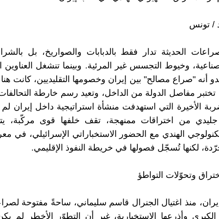
 / تونس
راعات الحديثة تدار فقط بالدبابات والصواريخ، بل بالشرائ
لصناعية، وخيوط التجسس غير المرئية. وبينما تنشغل العناوين 
دو أنه "صراع مصالح" بين إيران وخصومها التقليديين، كانت هنا
ختبر مفاصل الدولة من الداخل، وتعيد رسم خارطة التحالفا
ضربة الأخيرة التي استهدفت منشأة استراتيجية داخل إيران ل
ليدي من اختراقات ممنهجة، تقف خلفها قوى مركّبة، يتق
كنولوجي الهندي مع الحضور الاستخباراتي الإسرائيلي، في معرك
رّدة، لكنها تُسجّل فصولها في خريطة النفوذ الإقليمي.
ختراق وتحوّلات التواطؤ
إيران، منذ اغتيال الجنرال قاسم سليماني، ساحةً مفتوحة لصر
الكبرى وأذرعها الاستخبارية، غير أن التطوّر الأخطر لم ي