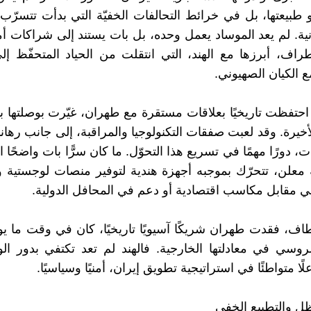
 طبيعتها، بل في خرائط التحالفات الخفيّة التي بدأت تتسرّ
رانية. لم يعد الموساد يعمل وحده، بل بات يستند إلى شراكات أم
أطراف، أبرزها مع الهند، التي انتقلت من الحياد المتحفّظ إل
ع الكيان الصهيوني.
ي احتفظت تاريخيًا بعلاقات مستقرة مع طهران، غيّرت بوصلتها ب
أخيرة. وقد لعبت صفقات التكنولوجيا والمراقبة، إلى جانب رهان
ت، دورًا مهمًا في تسريع هذا التحوّل. ما كان سرًّا بات واضحًا ا
معلن، تتحرّك بموجبه أجهزة هندية لتوفير منصات لوجستية و
ي مقابل مكاسب اقتصادية أو دعم في المحافل الدولية.
عطاف، فقدت طهران شريكًا آسيويًا تاريخيًا، كان في وقت ما يو
روسي في معادلتها الخارجية. فالهند لم تعد تكتفي بدور ا
ا متواطئًا في استراتيجية تطويق إيران، أمنيًا وسياسيًا.
ظل والتطبيع الخفي