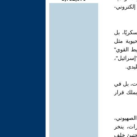
إلكتروني-
كريًا، بل
حيوية مثل
يط القوي"
إسرائيل"،
يدي.
ات، بل في
يملك قرار
الصهيوني،
رات، ينخر
 يختبئ خلف