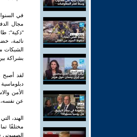
في السنوا
مجال الدفا
"ذكية": ط
نائمة، خض
الشبكات م
بشراكة بين
لقد أصبح م
دبلوماسية 
الأمن والاس
عن نفسه، ل
الهند، الت
مختلفًا تما
الصهيوني ق