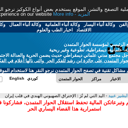
ة التصفح والنشر، الموقع يستخدم بعض أنواع الكوكيز نرجو النق
More info - المزيد
experience on our website
الفن
-
وكالة أنباء اليسار
-
وكالة أنباء العلمانية
-
وكالة أنباء العمال
-
وكا
الاقتصاد
-
اخبار الطب والعلوم
 الرئيسي لمؤسسة الحوار المتمدن
، علمانية، ديمقراطية، تطوعية وغير ربحية
ل مجتمع مدني علماني ديمقراطي حديث يضمن الحرية والعدالة الاجتم
حوار المتمدن على جائزة ابن رشد للفكر الحر والتى نالها أعلام في الفك
م مشاكل تقنية في تصفح الحوار المتمدن نرجو النقر هنا لاستخدام الموقع
كوردي
English
الاخبار
مراكز
الحوار المتمدن
لبشير عبيد
- اليد التي لم تُرَ : الإختراق الصهيوني الهندي في قلب إيران
 وتبرعاتكن المالية تحفظ استقلال الحوار المتمدن، فشاركونا 
استمرارية هذا الفضاء اليساري الحر