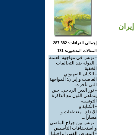
إيران
إجمالي القراءات: 287,382
المقالات المنشورة: 131
-
تونس في مواجهة العتمة
..الدولة ضد التحالفات
الخفية
-
الكيان الصهيوني
الغاصب و إيران: المواجهة
التى تأخرت
-
نور الدين الرياحي..حين
يتماهى اللون مع الذاكرة
التونسية
-
الكتابة و
الإبداع...منعطفات و
مسارات
-
تونس بين جراح الماضي
و استحقاقات التأسيس
-
المعرض الفني ابراخيليا