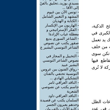
بسيدي بوزيد..تحليق بالفنً
إلى الأقا ...
-
تونس الآن بين غيوم
المشهد و التغيير الشامل
-
الكتابة و الهذيان
-
الهاربون من الإنكسار
ح الذكية،
-
الفكر الإستراتيجي و
الكبرى في
معظلة غياب الإرادة!
-
الشاعر السوري بديع
ك يد تعمل
صقور يكتب عن نصوص
ت من خلف
الشاعر التونسي البشير ع
...
م تكن سوى
-
التخييل و المجاز في
اطع فيها
نصوص الشاعر التونسي
البشير عبيد
ة لا تُرى
-
رواق الفنون ببن عروس
التونسية تحتفي بالفنان
التشكيلي الهادي ...
-
الناقد العراقي ثامر
جاسم يكتب عن نصوصي
الشعرية
-
الناقد العراقي داود
السلمان يكتب عن قصيدة
اعات الظل
وحدهم يعبرون الجسر
كن في عدد
-
كلية الآداب بالقيروان