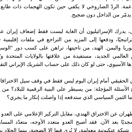
مة. الردّ الصاروخي لا يكفي حين تكون الهجمات ذات طابع 
يدمّر من الداخل دون ضجيج.
، يدرك الإسرائيليون أن الغاية ليست فقط إضعاف إيران عس
تراتيجيًا، ودفعها إلى المزيد من التراجع في ملفات إقليمية 
ريا واليمن. الهند، من ناحيتها، تراهن على كسب دور "الوس
العالمي الجديد، مستفيدة من علاقتها بالولايات المتحدة و"
ذها الآسيوي، حتى لو كان ذلك على حساب الشريك الإيراني التقل
ي الحقيقي أمام إيران اليوم ليس فقط في وقف سيل الاختراق
الأسئلة المؤجلة: من يسيطر على البنية الرقمية للبلاد؟ من 
ما الثمن السياسي الذي ستدفعه إذا واصلت إنكار ما يجري؟
ان عن الاختراق الهندي، مقابل التركيز الإعلامي على العدو 
ديًا بعد الآن. فقد أصبح العدو متعدد الأوجه، متعدّد المسا
شبكة عنكبوتية معولمة، لا يُرى فيها إلا الضحية، بينما الجلاد