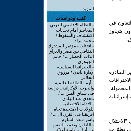
المزيد.....
كتب ودراسات
تعاون في
-
النظام الإقليمي العربي
المعاصر أمام تحديات
ون يتجاوز
الانكشاف والسقوط /
ق.
محمد مراد
-
افتتاحية مؤتمر المشترك
الثقافي بين مصر والعراق:
الذات الحضار ... / حاتم
الجوهرى
-
الجغرافيا السياسية
ير الصادرة
لإدارة بايدن / مرزوق
الحلالي
لاختراقات
-
أزمة الطاقة العالمية
لمحمولة،
والحرب الأوكرانية.. دراسة
في سياق الصرا ... /
إسرائيلية
مجدى عبد الهادى
-
الاداة الاقتصادية
للولايات الامتحدة تجاه
افريقيا في القرن ال ... /
ياسر سعد السلوم
"الاحتلال
-
التّعاون وضبط النفس
تي تطوّرت
من أجلِ سياسةٍ أمنيّة