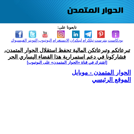
تابعونا على:
بودكاست
بنترست
تيلكرام
لينكدإن
الانستغرام
اليوتيوب
التويتر
الفيسبوك
تبرعاتكم وتبرعاتكن المالية تحفظ استقلال الحوار المتمدن،
فشاركونا في دعم استمرارية هذا الفضاء اليساري الحر
[اشترك في قناة ‫«الحوار المتمدن» على اليوتيوب]
الحوار المتمدن - موبايل
الموقع الرئيسي