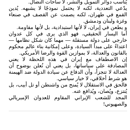
يُناسب دوائر التمويل والنشر، لا ساحات النضال.
يدّعي التعددية، لكنه لا يحتمل نموذجًا لا يشبهه. يُدين
القمع في طهران، لكنه يصمت عن القصف في صنعاء
وغزة ولبنان ودمشق.
و يطعن في إيران، لا لأنها استبدادية، بل لأنها مقاومة.
أما اليسار الحقيقي، فهو الذي يرى في كل عدوان
خارجي على دولة مستقلة — مهما كان شكل نظامها —
اعتداءً على مبدأ السيادة، وعلى إمكانية بناء عالم محكوم
بالقانون والعدالة، لا بموازين القوة والرضا الأمريكي.
إن الاصطفاف مع إيران في هذه اللحظة لا يعني
المصادقة على سياساتها، بل يعني أن نُعلن بوضوح أن
العدالة لا تتجزأ، وأن الدفاع عن سيادة الدولة ضد الهيمنة
هو شرط أخلاقي، لا خيار سياسي.
فالحق في الاستقلال لا يُمنح من واشنطن أو تل أبيب، بل
يُنتزع، ويُصان، ويُدافع عنه.
المجد للشعب الإيراني المقاوم للعدوان الإمبريالي
والصهيوني!