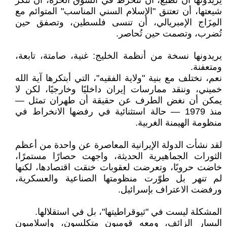
يريدونها أن تُطبّع، أن تنخرط في السوق الحرة، أن تُنكر
شيعتها، أن تعتنق "الإسلام السني المناسب" المتوائم مع
المِزَاج الإمبريالي، أن تنسى فلسطين، وتصفق حين
تُضرب، وتصمت حين تُحاصر.
يريدونها نسخة من أنظمة الخليج: غنية، صامتة، تابعة،
ومتعفنة.
نعم، نختلف مع بنية "ولاية الفقيه"، التي أبتكرها آية الله
خميني، وننقد ممارسات إيران داخليًا وخارجيًا، لكن لا
يمكن أن نغض الطرف عن حقيقة أن طهران تمثل —
منذ 1979 — حالة استثنائية في رفضها الانخراط في
منظومة الهيمنة الغربية.
لقد نشأت الدولة الإيرانية المعاصرة عن واحدة من أعظم
الثورات الجماهيرية الحديثة، واجهت حصارًا مستمرًا،
خاضت حروبًا، وتعرضت لعقوبات خنقت اقتصادها، لكنها
لم تنهر بل طوّرت منظومتها الصناعية والعسكرية،
ورفضت الاعتراف بإسرائيل.
المشكلة ليست في "ثيوقراطيتها"، بل في استقلالها.
اليسار الزائف، ومعه قوميون متكلسون، وإسلاميون