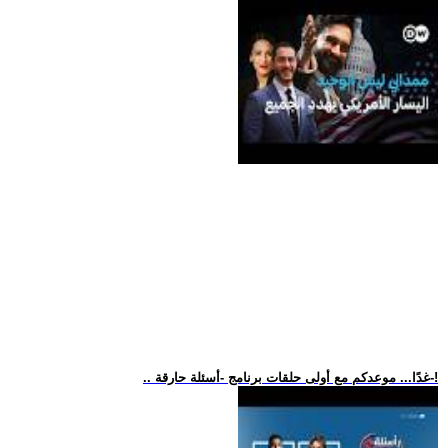
.. غدًا... موعدكم مع أولى حلقات برنامج -أسئلة حارقة-!