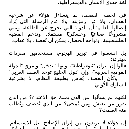
لغة حقوق الإنسان والديمقراطية.
في لحظة القصف، لم يتساءل هؤلاء عن شرعية
العدوان، ولا عن رمزيته، ولا عن الرسالة التي يُراد
إيصالها للعالم: أن الدولة التي تخرج عن الطاعة، وتبني
مشروعًا صناعيًا وعسكريًا مستقلًا، وتدعم القضية
الفلسطينية، وتواجه الحصار، يمكن أن تُقصف بلا عقاب.
بل انشغلوا في تبرير الهجوم، مستخدمين مفردات
مهترئة:
قالوا إن إيران "ثيوقراطية"، وإنها "تتدخل" وتمزق "الدولة
القومية العربية"، وإن "دول الخليج توحد الصف العربي"
— وكأن القصف يُقاس بطبيعة النظام، لا بشرعية
السلوك الدُّوَليّ.
لكنهم لم يسألوا: من الذي يملك حق الاعتداء؟ من الذي
يقرر من يعيش ومن يُمحى؟ من الذي يُقصف ويُطلب
منه الصمت؟
إن هؤلاء لا يريدون من إيران الإصلاح، بل الاستسلام.