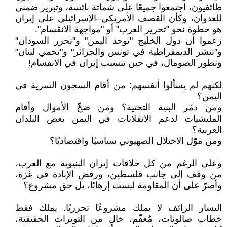
طائفيون، اجتمعوا جميعًا على شماتة بائسة، وتبرير ضمني
للعدوان، وكأن القصف الأمريكي–الإسرائيلي على إيران
هو خطوة نحو "تحرير العرب" أو "مواجهة الانقسام".
زعموا أن دول الخليج "توحد اليمن" و"تحرر السودان"
و"تنشر الديمقراطية في تونس والجزائر" و"تحمي لبنان"
وتطور الصومال، في حين تتسبب إيران في الانقسام!
لكنهم لم يسألوا أنفسهم: من أقام السجون السرية في
اليمن؟
ومن دمّر البنية التحتية؟ ومن ضخّ الأموال وأقام
المليشيات لدعم الانقلابات في اليمن بعض البلدان
العربية؟
ومن موّل الاحتلال الصهيوني سياسيًا واقتصاديًا؟
وعلى الرغم من كل خلافات إيران البنيوية مع العرب،
من وقف إلى جانب فلسطين، ورفض الإبادة في غزة،
وأصرّ على أن المقاومة ليست إرهابًا، بل حق مشروع؟
اليسار الزائف لا يملك مشروعًا تحرريًا. يملك فقط
خطاب صالونات، مُعقّم، خالٍ من التوترات الحقيقية،