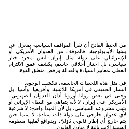
من الخطأ الفادح أن نقرأ المواقف السياسية بمعزل عن
بنيتها الأيديولوجية. فالموقف من العدوان الأمريكي أو
الإسرائيلي على دولة مثل إيران ليس مجرد خِيار
سياسي، بل اختبار أخلاقي حاسم، يكشف عمق الالتزام
الفعلي بمعايير السيادة والعدالة ورفض منطق القوة.
في مثل هذه اللحظات الحاسمة، تنكشف الوجوه.
اليسار الحقيقي في أمريكا اللاتينية، وأفريقيا، وآسيا، بل
وحتى في بعض زوايا أوروبا أدان العدوان الصهيوني–
الأمريكي على إيران، لا لأنه يتماهى مع النظام الإيراني أو
يتبنى مشروعه السياسي، بل لأن المبدأ واضح: لا شرعية
لأي عدوان خارجي على دولة ذات سيادة، لا سيما حين
يتم خارج أي إطار قانوني دُوَليّ، وبدوافع تُمليها منظومة
الهيمنة الإمبريالية لا مبادئ القانون.