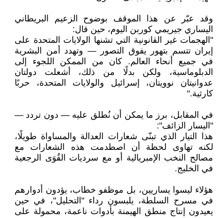
وقد عبّر عن هذا الموقف بوضوح الزعيم البريطاني
اليساري جيريمي كوربن اليوم، حين قال:
"الهجمات غير القانونية التي تشنها الولايات المتحدة على
إيران تتسم بتهور يفوق التصور — وتهدد أمن البشرية
في جميع أنحاء العالم. كان من الممكن اللجوء إلى
الدبلوماسية، ولكن بدلًا من ذلك، أشعلت دولتان
عدوانيتان نوويتان، إسرائيل والولايات المتحدة، حربًا
كارثية."
في المقابل، برز ما يمكن أن نُطلق عليه — دون تردد —
"اليسار الزائف":
هذا التيار الذي تبنّى شعارات العدالة والمساواة طويلًا،
لكنه تهاوى لحظة أن اصطدمت هذه الشعارات مع
مصالح النخب الإمبريالية أو مع سرديات القُوَى الرجعية
في الخليج.
هؤلاء ليسوا يساريين، بل موظفو خطاب، يؤدون أدوارهم
في مسرح السلطة، يلبسون رداء "التحليل"، في حين
يعيدون إنتاج منطق الهيمنة بأدوات ناعمة، محمولة على