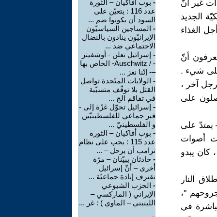
ت غير أنّ
-
بوب أفاكيان – الثورة
عدد 116 : يتعيّن على
ّة الجديد
السود أن يكونوا ضم ...
-
المساجين السياسيّون
جل الغذاء
الإيرانيّون ينادون بالنضال
الاجتماعي ضد ...
-
إسرائيل تعلن - أوشفيتز
رفون أنّ
- / Auschwitz- الخاص بها
على شيء .
–- إنّنا نغز ...
-
الولايات المتّحدة تواصل
رجل آخر ،
القتل بلا توقّف متسبّبة
حصلون على
في تفاقم الج ...
-
إسرائيل تحوّل غزّة إلى -
قبر جماعي للفلسطينيّين
سان أو أكثر – يمتدّ على
و الفلسطينيّ ...
-
بوب أفاكيان – الثورة
عت أصوات
عدد 115 : يجب على نظام
ترامب أن يرحل – ...
 كان يبدو
-
حادثان يبيّنان – مرّة
أخرى – أنّ إسرائيل
تقترف إبادة جماعيّة ...
اق النار
-
الحزب الشيوعي
جروحهم "،
الإيراني ( الماركسي –
اللينيني – الماوي ) : غر ...
باشرة في