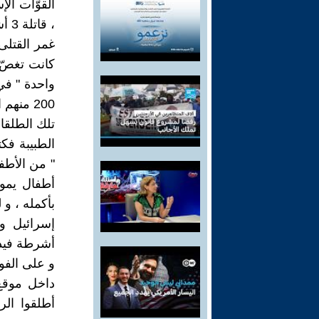
، قاتلة 3 أشخاص و جارحة 35 :
غمر القتلى
كانت تغصّ
200 منه
تلك الطلقات
الطبيبة فك
" من الأطف
أطفال يموت
بأكمله ، و
إسرائيل و 
أشرطة فيدي
و على الفو
داخل موقع 
أطلقوا الر