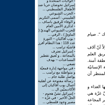
-
الولايات المتّحدة و
إسرائيل تخوضان حربا ضد
الأطفال الفلسطيني ...
-
الحزب الشيوعي
الفليبيني : أسمى التكريم
و الوفاء للرفيق باساف ...
-
لذكرى الأمين العام
للحزب الشيوعي الهنديّ (
اك ". صيام
الماويّ ) ، الرفي ...
-
بوب أفاكيان – الثورة
عدد 118 : هذا النظام أفرز
ّة إلاّ أنّ آلاف
فاشيّة ترامب ...
-
إسرائيل تعترف
ريق العلم
بالمجاعة ، و تُعيق تقطير
المساعدات – بهدف
طقة آمنة.
تصعي ...
 ( GHF ) " المؤسّسة الإنسانيّة
-
في مواجهة إدارة قمعيّة
و متواطئة مع ترامب ...
لمنتظر أن
يواصل طلبة جام ...
-
رسالة مفتوحة عن أهمّية
أعمال بوب أفاكيان إلى
يدخل لها الغذاء و
الأكاديميّين ال ...
ّ غزّة هي
-
إسرائيل تشنّ هجوم -
الحلّ الأخير - في غزّة –
ر المجاعة
مصير وجود فلسطي ...