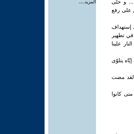
. و حتّى
المزيد.....
ن على رفع
ّد إستهداف
 في تطهير
نار علينا
اركة إيّاه يتلوّى
" لقد مضت
متى كانوا