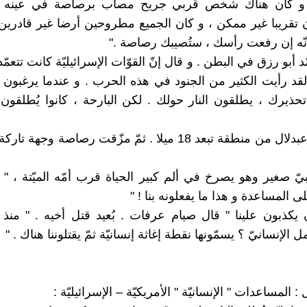
 و كان هناك شخص قربي جريح مصاب برصاصة في عينه ..
ن تقريبا غير ممكن ، و كان الجميع مطروحين أرضا غير قادري
ّه إن رفعت رأسك ، ستُصيبك رصاصة ."
 أبو رزق في البطن . و قال إنّ القوّات الإسرائيليّة كانت تتعم
لقد رأيت الكثير من الجنود في هذه الحرب . و عندما يرغبون
حذيرك ، يطلقون النار حولك . لكن البارحة ، كانوا يُطلقون ال
أتى محمّد عبدلال من منطقة تبعد 18 ميلا . ثمّ مزّقت رصاصة وجهة ت
 صغير وهو يصرخ في ألم كبير الحياة قرب أمّه الميّتة ، 
المساعدة و هذا ما يفعلونه بنا ! "
ن يكذبون علينا " قال صيام عرفات . بُعيد قتل أخيه . " منذ 
ل الإنسانيّ ؟ يسمّونها نقطة إغاثة إنسانيّة ثمّ يقتلوننا هناك . "
 المساعدات " الإنسانيّة " الأمريكيّة – الإسرائيليّة :