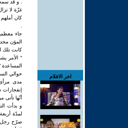
. و قد سمح
غزّة لا تزا
كان أملهم 
.
جاء معظمه
المؤن محدو
كانت تلك ال
" الأمر يش
المساعدة "
اخر الافلام
مدى مرأى 
إنفجارات ش
أنّها تأتى 
و بدأت ال
لمدّة أربع
صرّح رجل إ