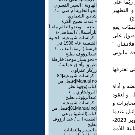
ربّما على
الهاوية : السير القسري
و التطهير
نحو الخاوية أم صي ... /
شادي الشماوي
-
عندما تصبح الكرة
نيّات يقع
سلعة… ويغدو العالم ملعباً
للرأسمال / المناضل-ة
لحصول على
-
كراسات شيوعية: الجبهة
الشعبية عام 1936 في
لاتشار. "
فرنسا ( أزمة، انتف ... /
ة مليوني
عبدالرؤوف بطيخ
-
نحو يسار موحد: خارطة
طريق وآفاق عملية /
تي تقترفها
رزكار عقراوي
-
كراسات شيوعية[84
Manual no]:فصل من
ضه و أداة
كتاب(وجهة نظر
البروليتاري ... /
. و لعقود
عبدالرؤوف بطيخ
مخابرات و
-
كراسات شيوعية
[81Manual no]:فصل من
ائيل عندما
كتاب(التشيؤ ووعي
الطبقة ا ... / عبدالرؤوف
شنّت إبادتها الجماعيّة ضد غزّة عقب هجوم حماس الرجعيّ في 7 أكتوبر 2023-
بطيخ
لية للأمم
-
اليسار والنقابات