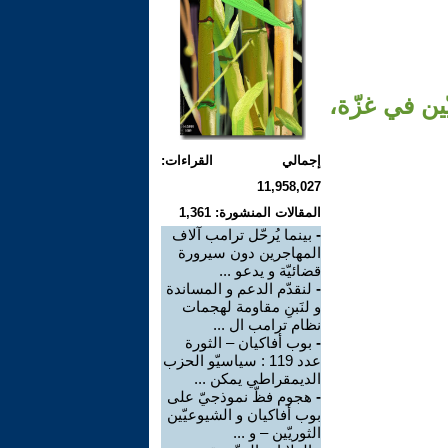
ين في غزّة،
إجمالي القراءات:
11,958,027
المقالات المنشورة: 1,361
-
بينما يُرحّل ترامب آلاف
المهاجرين دون سيرورة
قضائيّة و يدعو ...
-
لنقدّم الدعم و المساندة
و لنَبنِ مقاومة لهجمات
نظام ترامب ال ...
-
بوب أفاكيان – الثورة
عدد 119 : سياسيّو الحزب
الديمقراطي يمكن ...
-
هجوم فظّ نموذجيّ على
بوب أفاكيان و الشيوعيّين
الثوريّين – و ...