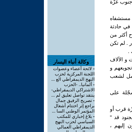
 الإسرائيليّة تُطلق النار على مدنيّين جياع في مركز مساعد GHF جنوب غزّة
 مستشفاه
في حادثة
قُتل حوالي 32 شخصا و جُرح أكثر من
ر . لم تكن
.
 و الآلاف
وكالة أنباء اليسار
تجويعهم و
-
لائحة أعضاء وعضوات
اللجنة المركزية لحزب
امل لشعب
النهج الديمقراطي الع ...
-
ألمانيا.. -الحزب
الاشتراكي الديمقراطي-
سجّلة على
ينتقد تواصل تعليق لم ...
-
تصريح الرفيق جمال
براجع إثر اختتام أشغال
ّة قرب أو
المؤتمر الوطني السا ...
-
بلاغ إخباري للمكتب
جنود قد "
السياسي لحزب النهج
ن إليهم ،
الديمقراطي العمالي