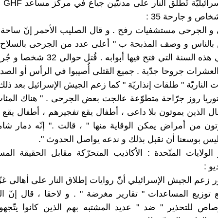
القوّات
 و الجرحى مستشفيات رفح . و قال الصليب الأحمر إنّ ساحة
 بالناس و وصف المذبحة ب " أعلى عدد من الجرحى بالسلاح 
واحدة " في هذه السنة التي فتح فيها أبوابه . 
م العشرات جروحا جدّية . جميع القتلى أُصيبوا في الرأس أو الصد
 الناريّة " طلقات إنذاريّة " كما زعم الجيش الإسرائيل بعد ذلك 
توريا روز جرّاحة متطوّعة عالجت بعض الجرحى . " هناك المئات
ال الذين يموتون بلا داعى ، أطفال يقع تفجيرهم ، أطفال يقع 
ون من أمراض يمكن الوقاية منها " ، قالت ." إنّه دمار ش
 ليس بوسعنا أن نقبل بذلك و ندعه يواصل الحدوث ".
الولايات المتّحدة : الأكاذيب المتحرّكة مقابل الحقيقة الم
و :
ر زعم الجيش الإسرائيلي أنّ روايات إطلاق النار على أهالى غز
توزيع المساعدات " تقارير مغرضة " . و لاحقا ، قال إنّ ال
صاص للتحذير " ضد " عديد المشتبه بهم الذين كانوا يتّجهو