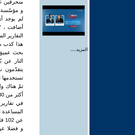
منحرفين عن
لم يوجد أي
أضافت ، " 
التقارير ال
هذا كذب م
المزيد.....
بحث عميق 
يتقدّمون 
تستخدمها ال
ثمّ هناك وا
في تقارير 
عن 102 فلسطيني و جُرح أكثر من 490 في هجمات مماثلة .
و فضلا عن ذ