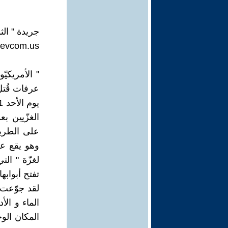
جريدة " الثورة " عدد
evcom.us
" الأمريكيّ
عرفات قُتل
الغزّيين ب
على الطريق
لغزّة " الت
تفتح أبوابه
الماء و الأ
المكان الو