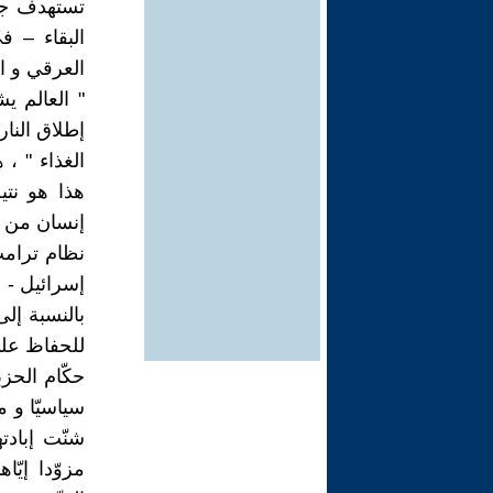
تستهدف جعل
البقاء – ف
العرقي و المذابح
" العالم ي
إطلاق النا
الغذاء " ،
هذا هو نت
إنسان من ال
نظام ترامب 
إسرائيل - 
بالنسبة إل
للحفاظ على
حكّام الحزب
سياسيّا و م
مزوّدا إيّ