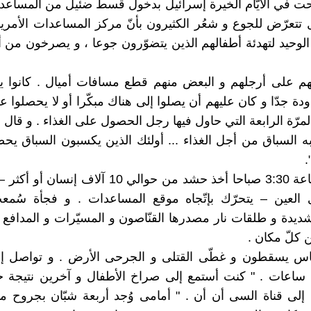
ت في الأيّام ألخيرة إسرائيل بدخول قسط ضئيل من المساعدا
ل تتعرّض للجوع و شعُر الكثيرون بأنّ مركز المساعدات الأمريكي
الوحيد لتهدئة أطفالهم الذين يتضوّرون جوعا ، و يصرخون من أ
م على أرجلهم و البعض منهم قطع مسافات أميال . كانوا يع
دة جدّا و كان عليهم أن يصلوا إلى هناك مبكّرا أو لا يحصلوا 
مرّة الرابعة التي حاول فيها رجل الحصول على الغذاء . و قال 
به السباق من أجل الغذاء ... أولئك الذين يكسبون السباق ي
.
حوالي الساعة 3:30 صباحا أخذ حشد من حوالي 10 آلاف إن
العين – يتحرّك بإتّجاه موقع المساعدات . و فجأة سُم
ديدة و طلقات نار مصدرها القنّاصون و المسيّرات و المدافع ،
من كلّ مكان .
ناس يسقطون و غطّى القتلى و الجرحى الأرض . و تواصل إطل
ة ساعات . " كنت أستمع إلى صراخ الأطفال و آخرين نتيجة 
لى قناة السى أن أن . " أمامى وُجد أربعة شبّان بجروح م