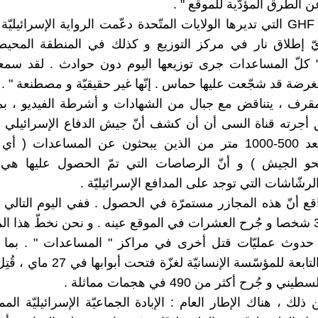
 الطرق المؤدّية للموقع " .
و مؤسّسة GHF التي تديرها الولايات المتّحدة دعّمت الرواية الإسرائيليّ
ّ إطلاق نار في مركز التوزيع و كذلك في المنطقة المحيطة
كلّ المساعدات جرى توزيعها اليوم دون حوادث . لقد سمعنا
مغرضة قد شجّعت عليها حماس . إنّها غير حقيقيّة و مصطنعة " .
قرف ، يتناقض مع جبال من الشهادات و أشرطة الفيديو ، بم
أجرته قناة السى أن أن كشف أنّ جيش الدفاع الإسرائيلي ك
النار عن بُعد 500-1000 متر من الذين يبحثون عن المساعدات ( 
نحو الجيش ) و أنّ الرصاصات التي تمّ الحصول عليها هي 
رشّاشات التي توجد على المدافع الإسرائيليّة .
قع أنّ هذه المجازر مستمرّة في الحصول . ففي اليوم التالي ذا
أكثر من 30 شخصا و جُرح العشرات في الموقع عينه . و نحن نخطّ هذا ال
حدوث عمليّات قتل أخرى في مراكز " المساعدات " . بما أ،
المساعدة التابعة للمؤسّسة الإنسانيّة لغزّة
لك ، هناك الإطار العام : الإبادة الجماعيّة الإسرائيليّة الم