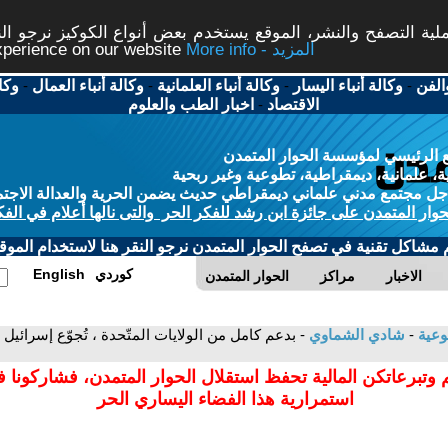
ة التصفح والنشر، الموقع يستخدم بعض أنواع الكوكيز نرجو النق
More info - المزيد
experience on our website
الفن
-
وكالة أنباء اليسار
-
وكالة أنباء العلمانية
-
وكالة أنباء العمال
-
وكا
الاقتصاد
-
اخبار الطب والعلوم
 الرئيسي لمؤسسة الحوار المتمدن
، علمانية، ديمقراطية، تطوعية وغير ربحية
ل مجتمع مدني علماني ديمقراطي حديث يضمن الحرية والعدالة الاجتم
حوار المتمدن على جائزة ابن رشد للفكر الحر والتى نالها أعلام في الفك
م مشاكل تقنية في تصفح الحوار المتمدن نرجو النقر هنا لاستخدام الموقع
كوردي
English
الاخبار
مراكز
الحوار المتمدن
وعية
-
شادي الشماوي
- بدعم كامل من الولايات المتّحدة ، تُجوّع إسرائيل 
 وتبرعاتكن المالية تحفظ استقلال الحوار المتمدن، فشاركونا 
استمرارية هذا الفضاء اليساري الحر