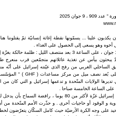
 909 ، 9 جوان 2025
www.r
ون يكذبون علينا ... يسمّونها نقطة إغاثة إنسانيّة ثمّ يقتلوننا هن
 أخوه وهو يسعى إلى الحصول على الغذاء .
يوم الأحد 1 جوان ، على الساعة 3 بعد منتصف الليل : ظلمة حالكة بغز
عدُ يبحثون بيأس عن تغذية عائلاتهم متجمّعين قرب منعرج ط
 الساحلي الغربي من رفح الذى عيّنته إسرائيل على أنّه من
وهو يقع على بُعد نصف ميل من مركز مساعدات
ي تديرها الولايات المتّحدة و تدعمها إسرائيل و التي كان من ا
ا على الساعة الخامسة صباحا .
لقد جوّعت إسرائيل غزّة لأكثر من 80 يوما ، رافضة السماح بأن 
دوية و الوقود أو حاجيات أخرى . و حذّرت الأمم المتّحدة من أن
حيد على وجه الكرة الأرضيّة حيث كامل السكّان يتعرّضون لخط