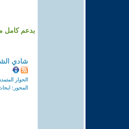
بدعم كامل من 
شادي الش
الحوار المتمدن-العدد: 8369 - 25
المحور: ابحاث