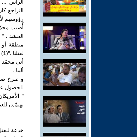
الرأس ...
التراجع كا
رؤوسهم لأن
أُصيب محمّد
الحشد . " 
منطقة أو ت
لقتلنا ."(1)
ألما .
و صرخ صبيّ
للحصول على 
" الأمريكا
يهتمّ,ن للعم
خدعة للقتل :