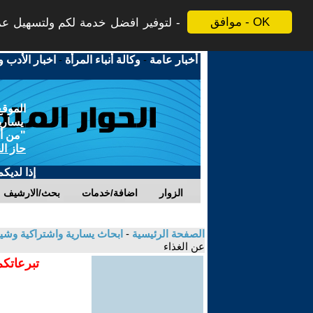
موافق - OK
لتوفير افضل خدمة لكم ولتسهيل عملي
أخبار عامة
-
وكالة أنباء المرأة
-
اخبار الأدب و
الموقع
يسارية
"من أج
حاز ال
إذا لديك
الزوار
اضافة/خدمات
بحث/الارشيف
الصفحة الرئيسية
-
ابحاث يسارية واشتراكية وشي
عن الغذاء
تبرعاتكم