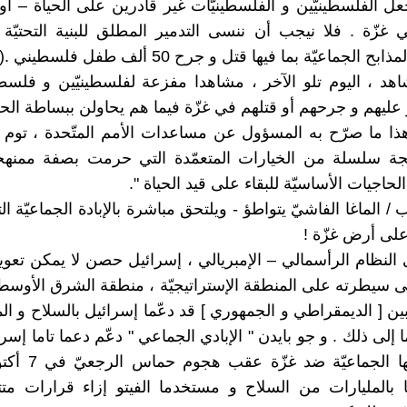
 الفلسطينيّين و الفلسطينيّات غير قادرين على الحياة – أو 
ي غزّة . فلا نيجب أن ننسى التدمير المطلق للبنية التحتيّة 
 الجماعيّة بما فيها قتل و جرح 50 ألف طفل فلسطيني .(2)
شاهد ، اليوم تلو الآخر ، مشاهدا مفزعة لفلسطينيّين و فلسطي
ر عليهم و جرحهم أو قتلهم في غزّة فيما هم يحاولن ببساطة ا
 هذا ما صرّح به المسؤول عن مساعدات الأمم المتّحدة ، توم ف
يجة سلسلة من الخيارات المتعمّدة التي حرمت بصفة ممنهج
حاجيات الأساسيّة للبقاء على قيد الحياة ".
/ الماغا الفاشيّ يتواطؤ - ويلتحق مباشرة بالإبادة الجماعيّة ال
على أرض غزّة !
ى النظام الرأسمالي – الإمبريالي ، إسرائيل حصن لا يمكن تعوي
 سيطرته على المنطقة الإستراتيجيّة ، منطقة الشرق الأوسط 
ين [ الديمقراطي و الجمهوري ] قد دعّما إسرائيل بالسلاح و ال
ا إلى ذلك . و جو بايدن " الإبادي الجماعي " دعّم دعما تاما إسر
اها بالمليارات من السلاح و مستخدما الفيتو إزاء قرارات متتا