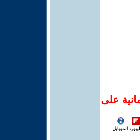
انية على
يبورد
الموبايل