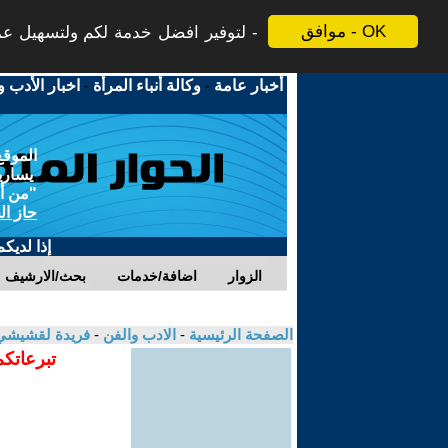
موافق - OK
لتوفير افضل خدمة لكم ولتسهيل عملي
أخبار عامة
-
وكالة أنباء المرأة
-
اخبار الأدب و
الموقع
يسارية
"من أج
حاز ال
إذا لديك
الزوار
اضافة/خدمات
بحث/الارشيف
الصفحة الرئيسية
-
الادب والفن
-
فريدة لقشيش
تبرعاتكم