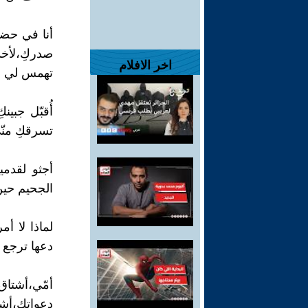
أنا في حضنك
صدركِ،لأخد
اخر الافلام
تهمس لي من
أُقبّل جبين
تسرقكِ منّي
أجثو لقدمي
الجحيم حين
لماذا لا أ
دعها ترجع 
أمّي،أشت
دعواتكِ،أشت