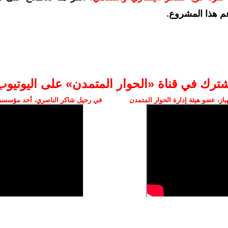
م هذا المشروع
.
شترك في قناة «الحوار المتمدن» على اليوتيوب
ز، عضو هيئة إدارة الحوار المتمدن
في رحيل شاكر الناصري، أحد مؤسسي 