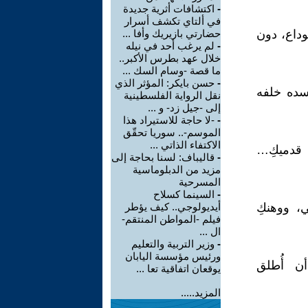
-
اكتشافات أثرية جديدة
في ألتاي تكشف أسرار
وداع، دون
حضارتي بازيريك وأفا ...
-
لم يرغب أحد في نيله
خلال عهد بطرس الأكبر..
ما قصة -وسام السك ...
-
حسن بايكر: المؤثر الذي
جسده خلفه
نقل الرواية الفلسطينية
إلى -جيل زد- و ...
-
-لا حاجة للاستيراد هذا
الموسم-.. سوريا تحقّق
الاكتفاء الذاتي ...
د قدميكِ…
-
قاليباف: لسنا بحاجة إلى
مزيد من الدبلوماسية
المسرحية
-
السينما كسلاح
ي، ووهنكِ
أيديولوجي.. كيف يؤطر
فيلم -المواطن المنتقم-
ال ...
-
وزير التربية والتعليم
ورئيس مؤسسة اليابان
ن أُطلق
يوقعان اتفاقية تعا ...
المزيد.....