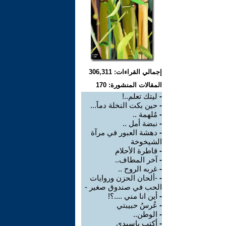
إجمالي القراءات: 306,311
المقالات المنشورة: 170
-
ليتك تعلم..!
-
حين بكت النخلة دماََ...
-
مُلهمة ..
-
نبضة أمل ..
-
دهشة العبور في مرآة
الشيخوخة
-
قاطرة الأحلام
-
آخر المطاف..
-
غربه الروح ..
-
-ألحان الحزن وروايات
الحب في صندوق صغير -
-
أين انا مني ....؟!
-
عُرسُ حبيبتي
-
الوطن..
-
أكتب ياسيدي