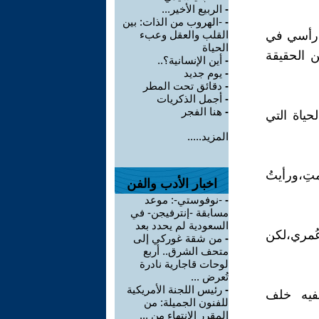
-
الربيع الأخير...
-
-الهروب من الذات: بين
ي رأسي في
القلب والعقل وعبء
الحياة
ن الحقيقة
-
أين الإنسانية؟..
-
يوم جديد
-
دقائق تحت المطر
-
أجمل الذكريات
-
هنا الفجر
لحياة التي
المزيد.....
تِ،ورأيتُ
اخبار الأدب والفن
-
-نوفوستي-: موعد
مسابقة -إنترفيجن- في
السعودية لم يحدد بعد
عُمري،لكن
-
من شقة غوركي إلى
متحف الشرق.. أربع
لوحات قاجارية نادرة
تُعرض ...
-
رئيس اللجنة الأمريكية
فيه خلف
للفنون الجميلة: من
المقرر الانتهاء من ...