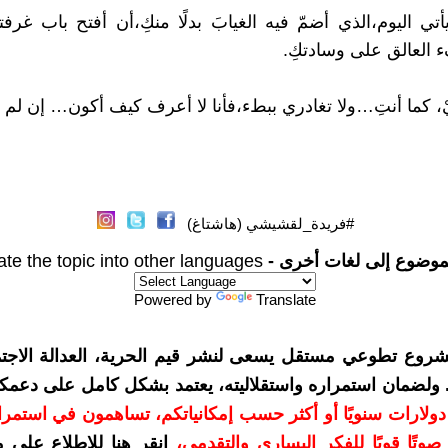
ي اليوم،الذي أضمّ فيه الغيابَ بدلًا منكِ،أن أفتح باب غرفتك
العالق على وسادتكِ.
َيْ، كما أنتِ…ولا تغادري ببطء،فأنا لا أعرف كيف أكون… إن لم 
#فريدة_لقشيشي (هاشتاغ)
موضوع إلى لغات أخرى -
ate the topic into other languages
Powered by
Translate
شروع تطوعي مستقل يسعى لنشر قيم الحرية، العدالة الاجتم
. ولضمان استمراره واستقلاليته، يعتمد بشكل كامل على دعمك
دعمكم بمبلغ 10 دولارات سنويًا أو أكثر حسب إمكانياتكم، تساهمون في استم
وتًا قويًا للفكر اليساري والتقدمي
،
انقر هنا للاطلاع على 