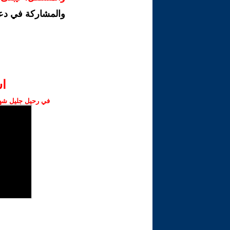
والمشاركة في دع
ا‫
في رحيل جليل شهبا