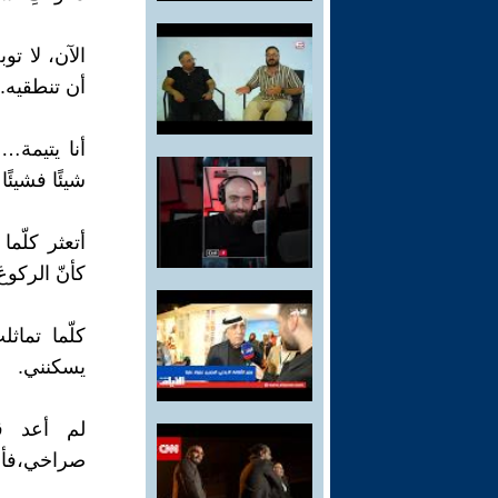
الآن، لا تو
أن تنطقيه.
أنا يتيمة…
شيئًا فشيئً
أتعثر كلّم
كأنّ الركوع
كلّما تماث
يسكنني.
لم أعد ق
صراخي،فأس