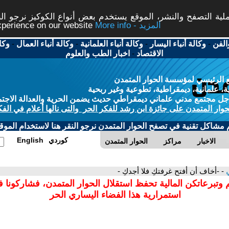
ة التصفح والنشر، الموقع يستخدم بعض أنواع الكوكيز نرجو النق
More info - المزيد
experience on our website
الفن
-
وكالة أنباء اليسار
-
وكالة أنباء العلمانية
-
وكالة أنباء العمال
-
وكا
الاقتصاد
-
اخبار الطب والعلوم
 الرئيسي لمؤسسة الحوار المتمدن
، علمانية، ديمقراطية، تطوعية وغير ربحية
ل مجتمع مدني علماني ديمقراطي حديث يضمن الحرية والعدالة الاجتم
حوار المتمدن على جائزة ابن رشد للفكر الحر والتى نالها أعلام في الفك
م مشاكل تقنية في تصفح الحوار المتمدن نرجو النقر هنا لاستخدام الموقع
كوردي
English
الاخبار
مراكز
الحوار المتمدن
ي
- -أخاف أن أفتح غرفتكِ فلا أجدكِ -
 وتبرعاتكن المالية تحفظ استقلال الحوار المتمدن، فشاركونا 
استمرارية هذا الفضاء اليساري الحر