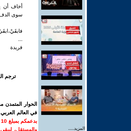
أخاف أن يأت
سوى الدفء 
فابقَيْ،ابق
...
فريدة
ترجم ال
الحوار المتمدن م
في العالم العربي
ب
المزيد.....
والمستقل، ليبقى ص