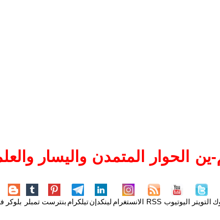
ين الحوار المتمدن واليسار والعلم
وك
التويتر
اليوتيوب
RSS
الانستغرام
لينكدإن
تيلكرام
بنترست
تمبلر
بلوكر
فل