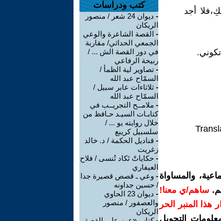
كتب ودراسات
ِ،فلا أجد
-
ديوان 24 شعر / منصور
الريكان
-
القصة الشاعرة والوعي
الجمعي الحداثي/ مقاربة
تكوني.
في دور القصة الش ... /
ربيحة الرفاعي
-
تصاوير لية الظمأ /
السمّاح عبد الله
-
ثلاثاءات عابر سبيل /
السمّاح عبد الله
-
ملامــح التجريــب في
كتابـات السيـد حـافظ من
خلال روايته يو ... /
Transl
سلسبيل كريبع
-
قناديل الحكمة / د. خالد
زغريت
-
حكاياتْ تَكاد تُنسى / فلاح
العيفاري
اعية، والمساواة
-
وعي ـ قصص قصيرة جدا
/ حسين جداونه
م.
ساهم/ي معنا!
-
ديوان 23 الحاوي
والعصفور / منصور
رار هذا المنبر الحر
الريكان
معلومات التحويل
-
كتاب «عين على القصة