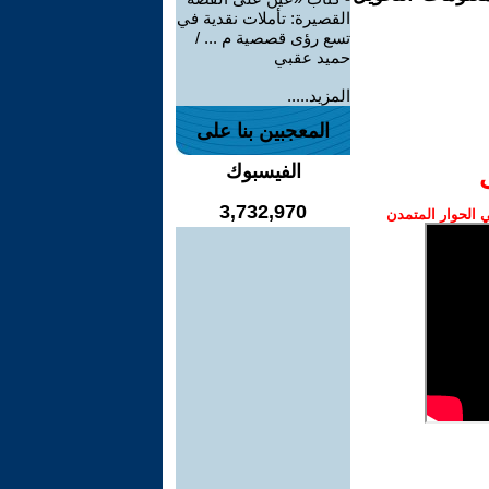
القصيرة: تأملات نقدية في
تسع رؤى قصصية م ... /
حميد عقبي
المزيد.....
المعجبين بنا على
الفيسبوك
3,732,970
الحوار المتمدن