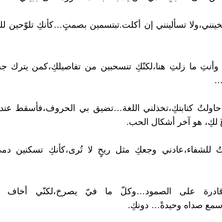
بخينني،ولا تسألينني إن أكلت.تبتسمين بصمتٍ…كأنكِ تلوّحين لل
 وأنتِ ما زلتِ هنا،لكنّكِ تنسحبين من تفاصيلكِ،كمن يترك 
ا…
ا حاولتُ كتابتكِ،تخذلني اللغة…تضيق بي الحروف،فأسقط عن
َ لكِ، هو آخر أشكال الحب.
لتُ للشفاء،عادني وجعكِ مثل ريحٍ لا تُرى،كأنكِ تسكنين دم
ادرة على الصمود…وكلّ ما فيّ يصرخ،لكنّي أخاف أ
مع صداه وحيدةً… دونكِ.