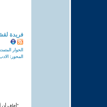
فريدة لق
الحوار المتمدن-العدد: 8369 - 25
المحور: الادب
"أخاف أن أف