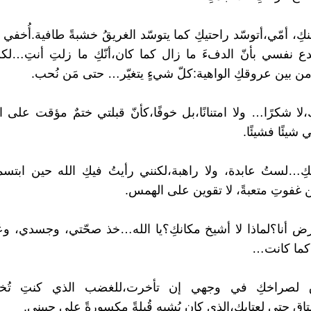
ِ، أمّي،أتوسّد راحتيكِ كما يتوسّد الغريقُ خشبةً طافية.أُخف
ع نفسي بأنّ الدفءَ ما زال كما كان،أنّكِ ما زلتِ أنتِ…لك
 بين عروقكِ الواهية:كلّ شيءٍ يتغيّر… حتى مَن نُحب.
كِ،لا شكرًا… ولا امتنانًا،بل خوفًا،كأنّ قبلتي ختمٌ مؤقت على ا
 شيئًا فشيئًا.
كِ…لستُ عابدة، ولا راهبة،لكنني رأيتُ فيكِ الله حين ابتسم
 غفوتِ متعبةً، لا تقوين على الهمس.
مرض أنا؟لماذا لا أشيخ مكانكِ؟يا الله…خذ صحّتي، وجسدي، و
كما كانت…
اق لصراخكِ في وجهي إن تأخرت،للغضب الذي كنتِ تُخ
اق حتى لعتابكِ،الذي كان يُشبه قُبلةً مكسورةً على جبيني.