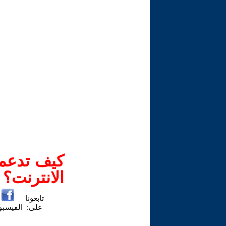
كيف تدعم-
الانترنت؟
تابعونا
على:
الفيسب