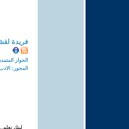
فريدة لق
الحوار المتمدن-العدد: 8325 - 25
المحور: الادب
ليتك تعلم...