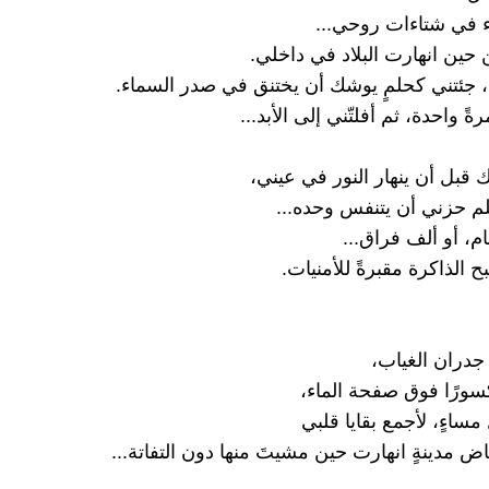
 في شتاءات روحي...
حين انهارت البلاد في داخلي.
، جئتني كحلمٍ يوشك أن يختنق في صدر السماء.
ً واحدة، ثم أفلتّني إلى الأبد...
تك قبل أن ينهار النور في عيني،
لم حزني أن يتنفس وحده...
م، أو ألف فراق...
 الذاكرة مقبرةً للأمنيات.
جدران الغياب،
ورًا فوق صفحة الماء،
ساءٍ، لأجمع بقايا قلبي
ض مدينةٍ انهارت حين مشيتَ منها دون التفاتة...