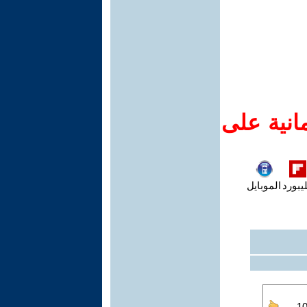
انية على
يبورد
الموبايل