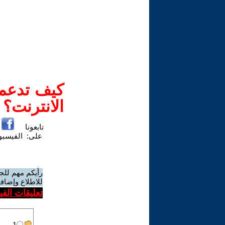
كيف تدعم-
الانترنت؟
تابعونا
على:
الفيسب
رأيكم مهم للج
للاطلاع وإضافة
تعليقات الف