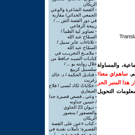
الريكان
-
القصة الشاعرة والوعي
الجمعي الحداثي/ مقاربة
في دور القصة الش ... /
ربيحة الرفاعي
-
تصاوير لية الظمأ /
Transl
السمّاح عبد الله
-
ثلاثاءات عابر سبيل /
السمّاح عبد الله
-
ملامــح التجريــب في
كتابـات السيـد حـافظ من
خلال روايته يو ... /
اعية، والمساواة
سلسبيل كريبع
م.
ساهم/ي معنا!
-
قناديل الحكمة / د. خالد
زغريت
رار هذا المنبر الحر
-
حكاياتْ تَكاد تُنسى / فلاح
معلومات التحويل
العيفاري
-
وعي ـ قصص قصيرة جدا
/ حسين جداونه
-
ديوان 23 الحاوي
والعصفور / منصور
الريكان
-
كتاب «عين على القصة
القصيرة: تأملات نقدية في
تسع رؤى قصصية م ... /