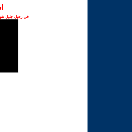
ا‫
في رحيل جليل شهبا