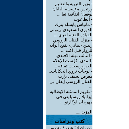
-
وزير التربية والتعليم
ورئيس مؤسسة اليابان
يوقعان اتفاقية تعا ...
-
الطاغوت
-
ماتياس يايسله يترك
الدوري السعودي ويتولى
القيادة الفنية لفري ...
-
منزل الفنان الروسي
ريبين -بيناتي- يفتح أبوابه
للزوار قبل اكت ...
-
النائب نهلة الأفندي:
-المدى- كرّست الإعلام
الحر ورسخت ثقافة ...
-
لوحات تروي الحكايات..
معرض يحتفي بإرث
الفنان الروسي إيفان بي
...
-
تكريم الممثلة الإيطالية
إيزابيلا روسيليني في
مهرجان لوكارنو ...
المزيد.....
كتب ودراسات
-
ديوان 24 شعر / منصور