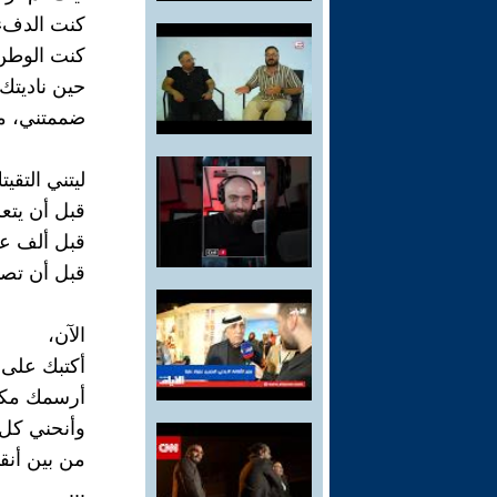
كنت الدفء
كنت الوطن 
حين ناديتك
ضممتني، مرة
ليتني التقي
قبل أن يتع
قبل ألف عا
قبل أن تصبح
الآن،
أكتبك على 
أرسمك مكس
وأنحني كل م
من بين أنقا
...