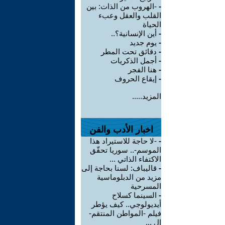
-
-الهروب من الذات: بين
القلب والعقل وعبء
الحياة
-
أين الإنسانية؟..
-
يوم جديد
-
دقائق تحت المطر
-
أجمل الذكريات
-
هنا الفجر
-
إيقاع الحروف
المزيد.....
اخبار الأدب والفن
-
-لا حاجة للاستيراد هذا
الموسم-.. سوريا تحقّق
الاكتفاء الذاتي ...
-
قاليباف: لسنا بحاجة إلى
مزيد من الدبلوماسية
المسرحية
-
السينما كسلاح
أيديولوجي.. كيف يؤطر
فيلم -المواطن المنتقم-
ال ...