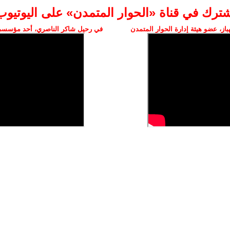
شترك في قناة «الحوار المتمدن» على اليوتيوب
ز، عضو هيئة إدارة الحوار المتمدن
في رحيل شاكر الناصري، أحد مؤسسي 