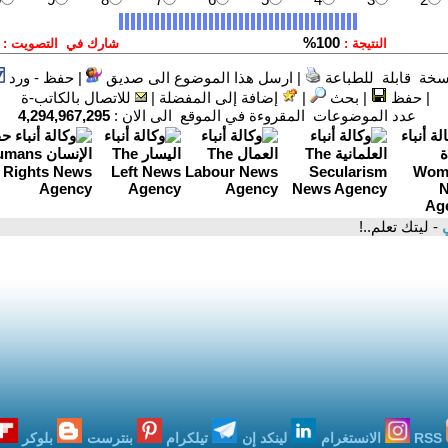
سخة قابلة للطباعة
|
ارسل هذا الموضوع الى صديق
|
حفظ - ورد
|
حفظ
|
بحث
|
إضافة إلى المفضلة
|
للاتصال بالكاتب-ة
عدد الموضوعات المقروءة في الموقع الى الان :
4,294,967,295
ي
- ليتك تعلم..!
RSS
الانستغرام
لينكد إن
تيلكرام
بنترست
بلوكر