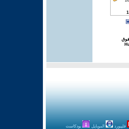
فليبورد
الموبايل
بودكاست