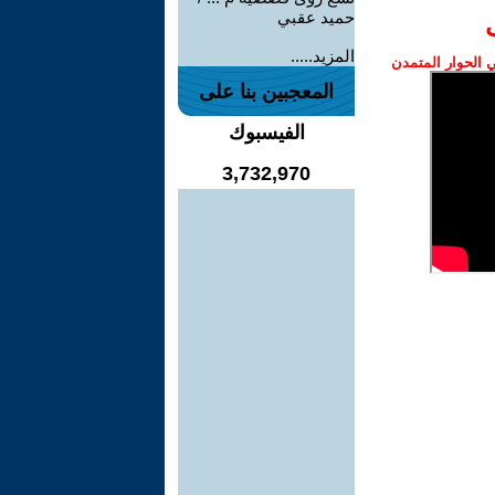
حميد عقبي
المزيد.....
الحوار المتمدن
المعجبين بنا على
الفيسبوك
3,732,970