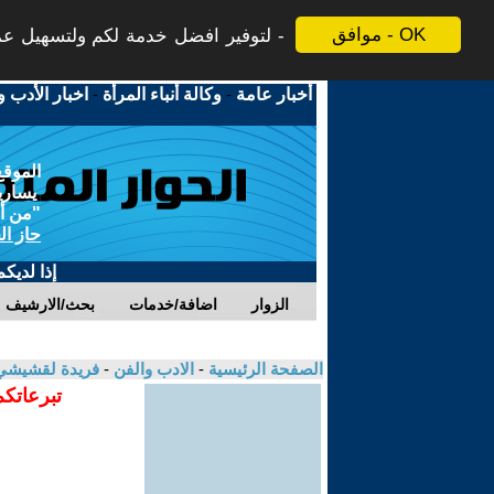
موافق - OK
لتوفير افضل خدمة لكم ولتسهيل عملي
أخبار عامة
-
وكالة أنباء المرأة
-
اخبار الأدب و
الموقع
يسارية
"من أج
حاز ال
إذا لديك
الزوار
اضافة/خدمات
بحث/الارشيف
الصفحة الرئيسية
-
الادب والفن
-
فريدة لقشيش
تبرعاتكم