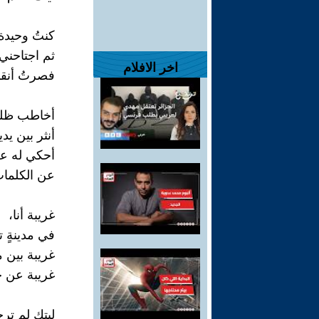
كنتُ وحيدة.
ثم اجتاحني
اخر الافلام
فصرتُ أنقاض
أخاطب ظلك
أنثر بين يد
أحكي له عن 
عن الكلمات
غريبة أنا،
في مدينةٍ
غريبة بين 
غريبة عن ج
ليتك لم ترح