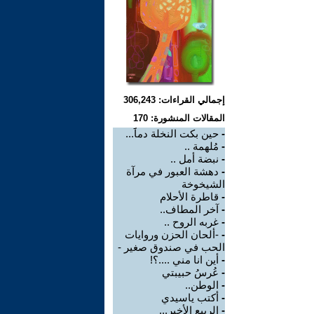
إجمالي القراءات: 306,243
المقالات المنشورة: 170
-
حين بكت النخلة دماََ...
-
مُلهمة ..
-
نبضة أمل ..
-
دهشة العبور في مرآة
الشيخوخة
-
قاطرة الأحلام
-
آخر المطاف..
-
غربه الروح ..
-
-ألحان الحزن وروايات
الحب في صندوق صغير -
-
أين انا مني ....؟!
-
عُرسُ حبيبتي
-
الوطن..
-
أكتب ياسيدي
-
الربيع الأخير...