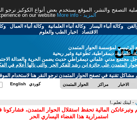
ة التصفح والنشر، الموقع يستخدم بعض أنواع الكوكيز نرجو النق
More info - المزيد
experience on our website
الفن
-
وكالة أنباء اليسار
-
وكالة أنباء العلمانية
-
وكالة أنباء العمال
-
وكا
الاقتصاد
-
اخبار الطب والعلوم
 الرئيسي لمؤسسة الحوار المتمدن
، علمانية، ديمقراطية، تطوعية وغير ربحية
ل مجتمع مدني علماني ديمقراطي حديث يضمن الحرية والعدالة الاجتم
حوار المتمدن على جائزة ابن رشد للفكر الحر والتى نالها أعلام في الفك
م مشاكل تقنية في تصفح الحوار المتمدن نرجو النقر هنا لاستخدام الموقع
كوردي
English
الاخبار
مراكز
الحوار المتمدن
ي
- ليتك تعلم..!
 وتبرعاتكن المالية تحفظ استقلال الحوار المتمدن، فشاركونا 
استمرارية هذا الفضاء اليساري الحر