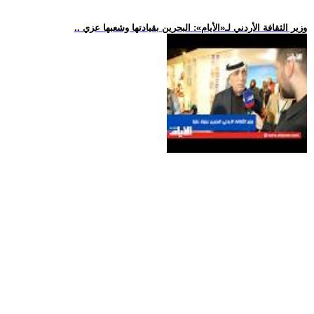
.. وزير الثقافة الأردني لـ«الأيام»: البحرين بقيادتها وشعبها عزي