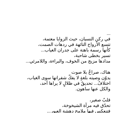
...
في ركن النسيان، حيث الزوايا معتمة،
تتسع الأرواح التائهة في ردهات الصمت،
كأنها رسمة باهتة على جدران الغياب...
تسير بخطى شاحبة،
مدادها مزيج من الخوف، والبراءة، واللامرئي...
هناك، صراخٌ بلا صوت
يدوّن وصيته بلغةٍ لا يفكّ شفراتها سوى الغياب،
اختلافٌ... تحديقٌ في ظلالٍ لا يراها أحد،
والكل عنها ساهون.
قلبٌ صغير،
تحدّق فيه مرآة الشيخوخة،
فتنعكس فيها ملامح دهشة العبور...