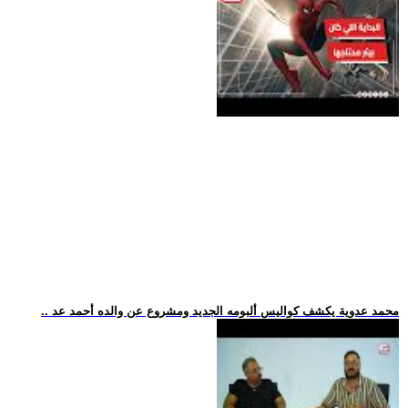
.. محمد عدوية يكشف كواليس ألبومه الجديد ومشروع عن والده أحمد عد