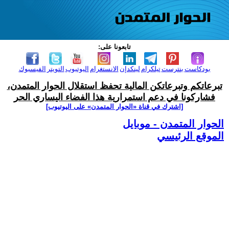
تابعونا على:
بودكاست
بنترست
تيلكرام
لينكدإن
الانستغرام
اليوتيوب
التويتر
الفيسبوك
تبرعاتكم وتبرعاتكن المالية تحفظ استقلال الحوار المتمدن،
فشاركونا في دعم استمرارية هذا الفضاء اليساري الحر
[اشترك في قناة ‫«الحوار المتمدن» على اليوتيوب]
الحوار المتمدن - موبايل
الموقع الرئيسي