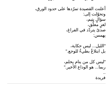
أعلنت القصيدة تمرّدها على حدود الورق،
وتحوّلت إلى:
سؤالٍ يتيم،
لغزٍ معلّق،
صدىً يتردّد في الفراغ،
يهمس:
"الليل... ليس حكاية،
بل ابتلاعٌ بطيءٌ للوجع."
"ليس كل من ينام يحلم،
ربما... هو الوداع الأخير."
..
فريدة