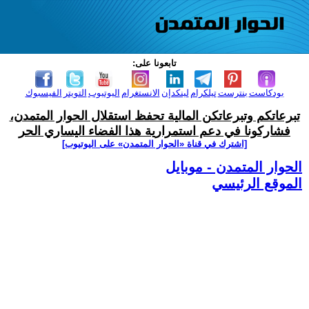
تابعونا على:
بودكاست
بنترست
تيلكرام
لينكدإن
الانستغرام
اليوتيوب
التويتر
الفيسبوك
تبرعاتكم وتبرعاتكن المالية تحفظ استقلال الحوار المتمدن،
فشاركونا في دعم استمرارية هذا الفضاء اليساري الحر
[اشترك في قناة ‫«الحوار المتمدن» على اليوتيوب]
الحوار المتمدن - موبايل
الموقع الرئيسي