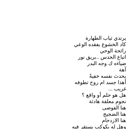
يرتدي ثياب الطهارة
كاد الخشوع يفقده الوعي
رائحة الوحي
اتباع الحدس ..بريق نور
ضياءه ك وجه البدر
آهة
يحدث نفسه خفيةً
أهذا جسد ام روح تطوفه
غريب ...
هل هو حلم أو واقع ؟
نجوم معلقة هادئة
هنا الفوضى
هنا الضجيج
هنا الازدحام
وهل له بكوكب يستقر فيه