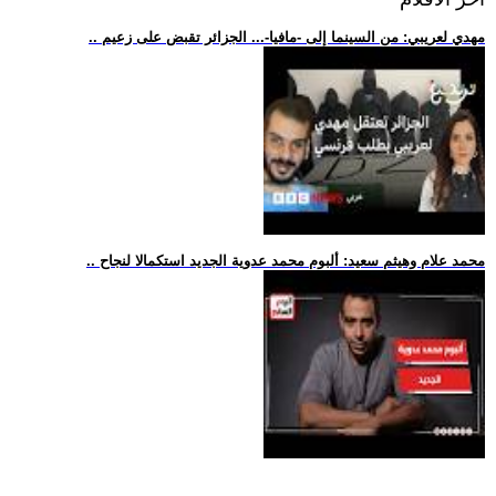
.. مهدي لعريبي: من السينما إلى -مافيا-... الجزائر تقبض على زعيم
.. محمد علام وهيثم سعيد: ألبوم محمد عدوية الجديد استكمالا لنجاح