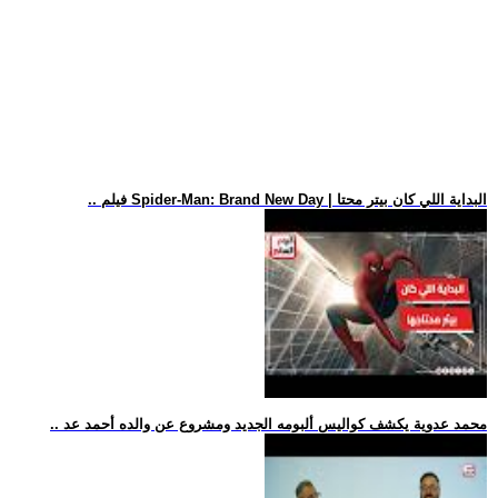
.. فيلم Spider-Man: Brand New Day | البداية اللي كان بيتر محتا
.. محمد عدوية يكشف كواليس ألبومه الجديد ومشروع عن والده أحمد عد