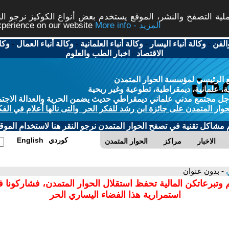
ة التصفح والنشر، الموقع يستخدم بعض أنواع الكوكيز نرجو النق
More info - المزيد
experience on our website
الفن
-
وكالة أنباء اليسار
-
وكالة أنباء العلمانية
-
وكالة أنباء العمال
-
وكا
الاقتصاد
-
اخبار الطب والعلوم
 الرئيسي لمؤسسة الحوار المتمدن
، علمانية، ديمقراطية، تطوعية وغير ربحية
ل مجتمع مدني علماني ديمقراطي حديث يضمن الحرية والعدالة الاجتم
حوار المتمدن على جائزة ابن رشد للفكر الحر والتى نالها أعلام في الفك
م مشاكل تقنية في تصفح الحوار المتمدن نرجو النقر هنا لاستخدام الموقع
كوردي
English
الاخبار
مراكز
الحوار المتمدن
ي
- بدون عنوان
 وتبرعاتكن المالية تحفظ استقلال الحوار المتمدن، فشاركونا 
استمرارية هذا الفضاء اليساري الحر