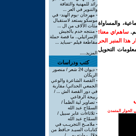
رائد للمهنية والثقافة
والتنوير في العر ...
-
مهرجان -يوم الهند- في
موسكو يستعد لاستقبال
اعية، والمساواة
مئات الآلاف من ال ...
-
منتجه خدم بالجيش
م.
ساهم/ي معنا!
الإسرائيلي.. ما قصة حملة
رار هذا المنبر الحر
مقاطعة فيلم -سبايد ...
معلومات التحويل
المزيد.....
كتب ودراسات
-
ديوان 24 شعر / منصور
الريكان
-
القصة الشاعرة والوعي
الجمعي الحداثي/ مقاربة
في دور القصة الش ... /
ربيحة الرفاعي
-
تصاوير لية الظمأ /
السمّاح عبد الله
الحوار المتمدن
-
ثلاثاءات عابر سبيل /
السمّاح عبد الله
-
ملامــح التجريــب في
كتابـات السيـد حـافظ من
خلال روايته يو ... /