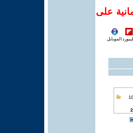
انية على
يبورد
الموبايل