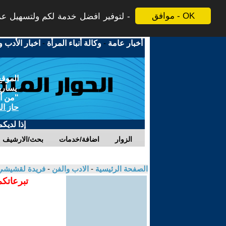
موافق - OK
لتوفير افضل خدمة لكم ولتسهيل عملي
أخبار عامة
-
وكالة أنباء المرأة
-
اخبار الأدب و
الموقع
يسارية
"من أج
حاز ال
إذا لديك
الزوار
اضافة/خدمات
بحث/الارشيف
الصفحة الرئيسية
-
الادب والفن
-
فريدة لقشيش
تبرعاتكم