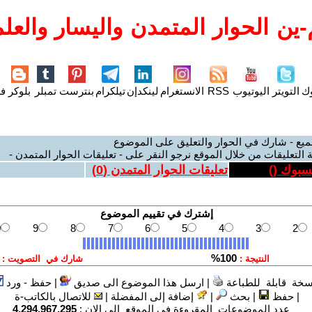
ين الحوار المتمدن واليسار والعلم
وك
التويتر
اليوتيوب
RSS
الانستغرام
لينكدإن
تيلكرام
بنترست
تمبلر
بلوكر
فل
ميع - شارك في الحوار والتعليق على الموضوع
 التعليقات من خلال الموقع نرجو النقر على - تعليقات الحوار المتمدن -
يسبوك (
)
تعليقات الحوار المتمدن (
0
)
سخة قابلة للطباعة
|
ارسل هذا الموضوع الى صديق
|
حفظ - ورد
|
حفظ
|
بحث
|
إضافة إلى المفضلة
|
للاتصال بالكاتب-ة
عدد الموضوعات المقروءة في الموقع الى الان :
4,294,967,295