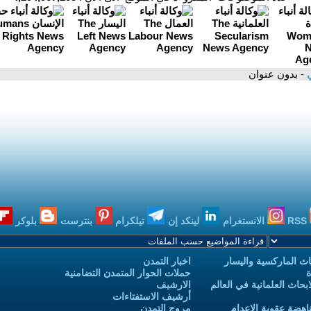
ي
- بدون عنوان
RSS
الانستغرام
لينكد إن
تيلكرام
بنترست
بلوكر
ث الماركسية واليسار
اخبار التمدن
ة
حملات الحوار المتمدن التضامنية
حاث العلمانية في العالم
الارشيف
أرشيف الاستفتاءات
اهضة عقوبة الاعدام
مروج التمدن