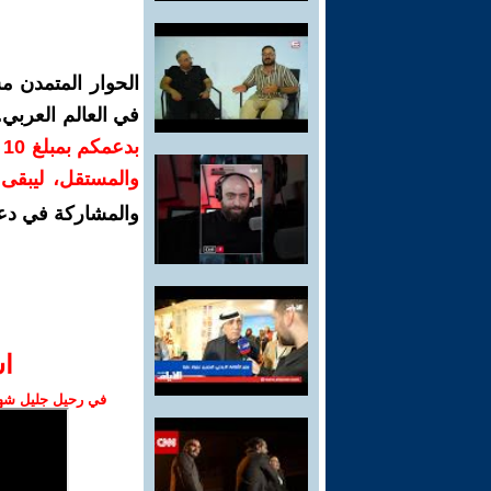
الحوار المتمدن م
في العالم العربي
ب
والمستقل، ليبقى ص
والمشاركة في دع
ا‫
في رحيل جليل شهبا