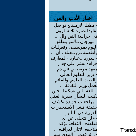
اخبار الأدب والفن
-
قطط الإرميتاج تواصل
تقليدا عمره ثلاثة قرون
في حراسة الفن وال ...
-
مهرجان مالمو ينطلق
اليوم بموسيقى وفعاليات
وأطعمة من مختلف أن ...
-
سوريا...عبارة -المعازف
حرام- تنشر على جدار
معهد موسيقي في دم ...
-
وزير التعليم العالي
والبحث العلمي والقائم
بعمل وزير الثقافة ...
-
اللغة التي تسكننا.. حين
يكتب اللسان سيرة العقل
-
مراجعات جديدة تكشف
حقيقة فشل الاستخبارات
الغربية في ألبانيا ...
-
«لن نتخلى عن أي
قطعة».. الثقافة تؤكد
ملاحقة الآثار العراقية ...
Transl
-
رائد فهمي: المدى منبر