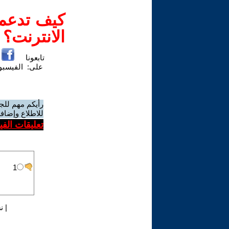
كيف تدعم-
الانترنت؟
تابعونا
على:
الفيسب
رأيكم مهم للج
للاطلاع وإضافة
تعليقات الف
|
ن