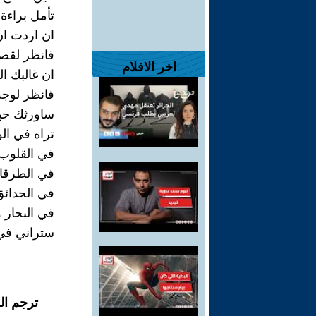
تأمل براءة 
ان اردت ان
فانظر لقصص
اخر الافلام
ان غالبك ا
فانظر لوجه
ساورثك حبا
تراه في الو
في القلوب 
في الطرقا
في الحدائق
في البحار و
ستراني في
ترجم ال