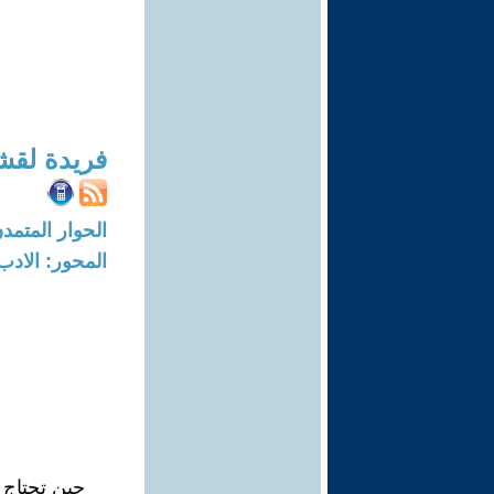
فريدة لق
الحوار المتمدن-العدد: 7743 - 23
المحور: الادب
حين تحتاج 