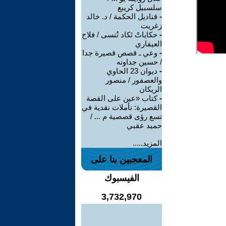
سلسبيل كريبع
-
قناديل الحكمة / د. خالد
زغريت
-
حكاياتْ تَكاد تُنسى / فلاح
العيفاري
-
وعي ـ قصص قصيرة جدا
/ حسين جداونه
-
ديوان 23 الحاوي
والعصفور / منصور
الريكان
-
كتاب «عين على القصة
القصيرة: تأملات نقدية في
تسع رؤى قصصية م ... /
حميد عقبي
المزيد.....
المعجبين بنا على
الفيسبوك
3,732,970