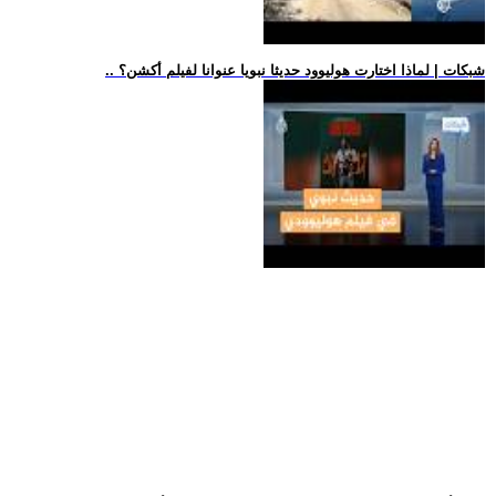
.. شبكات | لماذا اختارت هوليوود حديثا نبويا عنوانا لفيلم أكشن؟