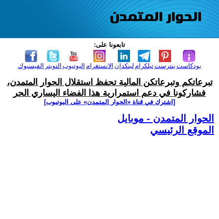
تابعونا على:
بودكاست
بنترست
تيلكرام
لينكدإن
الانستغرام
اليوتيوب
التويتر
الفيسبوك
تبرعاتكم وتبرعاتكن المالية تحفظ استقلال الحوار المتمدن،
فشاركونا في دعم استمرارية هذا الفضاء اليساري الحر
[اشترك في قناة ‫«الحوار المتمدن» على اليوتيوب]
الحوار المتمدن - موبايل
الموقع الرئيسي