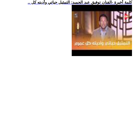
.. كلمة أخيرة -الفنان توفيق عبد الحميد: التمثيل حياتي وأديته كل