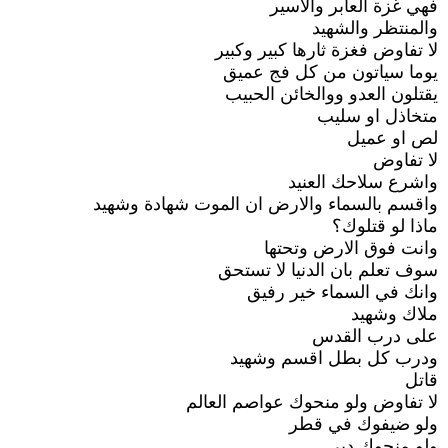
فهي غزة العابر والاسير
والمنتظر والشهيد
لا تفاوض فغزة ثارها كبير وكبير
يوما سياتون من كل فج عميق
يقتلون العدو ووالخائن الحبيب
متخاذل او سليب
لص او عميل
لا تفاوض
واشرع سلاحك العنيد
واقسم بالسماء والارض ان الموت شهادة وشهيد
ماذا لو قتلوك؟
وانت فوق الارض وتحتها
سوف تعلم بان الدنيا لا تستحق
وانك في السماء خير رفيق
ملاك وشهيد
على درب القدس
ودرب كل بطل اقسم وشهيد
قاتل
لا تفاوض ولو منحوك عواصم العالم
ولو ضيفوك في قطر
ولو منحوك دبي