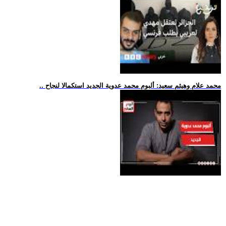
.. محمد علام وهيثم سعيد: ألبوم محمد عدوية الجديد استكمالا لنجاح