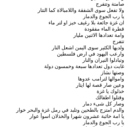
صامتة وتتفرج
ولا تفعل سوى الشفقة واللامبالاة كما التتار
يا رب الجوع والدمار
ان غزة جائعة بلا رغيف خبز او لتر ماء
قطرة الماء مفقودة
وامة تعدادها الاثنين مليار
تتفرج
ولديها الكثير سوى اليمن اشعل النار
وارعب اليهود في ارض فلسطين
وتبادلوا النيران والنار
غابت دول تعدادها سبعة وخمسون دولة
وصتها نشاز
واموالها لترامب عدوها
وعين صار قصة لها ايثار
خذلوك يا غزة
وقتلوا اطفالك
وصار كل شىء دمار
والدم امتزج بالطحين وتلبد في رمل غزة والبحر خوار
يا امة خائبة عشرون شهرا والخذلان اسوأ عوار
يا رب الجوع والدمار