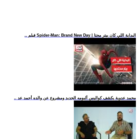
.. فيلم Spider-Man: Brand New Day | البداية اللي كان بيتر محتا
.. محمد عدوية يكشف كواليس ألبومه الجديد ومشروع عن والده أحمد عد