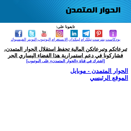
تابعونا على:
بودكاست
بنترست
تيلكرام
لينكدإن
الانستغرام
اليوتيوب
التويتر
الفيسبوك
تبرعاتكم وتبرعاتكن المالية تحفظ استقلال الحوار المتمدن،
فشاركونا في دعم استمرارية هذا الفضاء اليساري الحر
[اشترك في قناة ‫«الحوار المتمدن» على اليوتيوب]
الحوار المتمدن - موبايل
الموقع الرئيسي