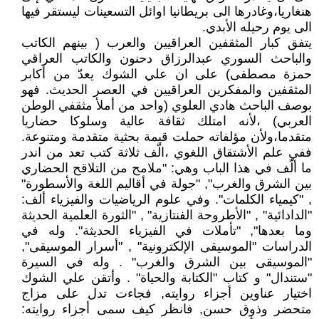
هنغاريا،وغادرها الى بريطانيا اوائل التسعينات ليستقر فيها
الى يوم رحيله الأبدي.
يتفق كبار المثقفين العراقيين والعرب ( بينهم الكاتب
والباحث السوري عبدالرزاق دحنون والكاتب العراقي
حمزة مصطفى) على ان علي الشوك يعدّ من أكابر
المثقفين والمفكرين العراقيين في العصر الحديث. فهو
بوصف الباحث هادي العلوي (واحد من أملأ مثقفي الوطن
العربي) ،لأنه امتلك ثقافة عالية وسلوكا حضاريا
متقدما،ولأن مؤلفاته حملت قيمة بحثية متقدمة ومتنوعة.
ففي علم الأشتقاق اللغوي ،الّف ثلاثة كتب تعد من اندر
ما ألّف في هذا الباب وهي: "ملامح من التلاقح الحضاري
بين الشرق والغرب", "جولة في أقاليم اللغة والأسطورة"
, "كيمياء الكلمات". وفي علوم الرياضيات والفيزياء ألف:
"الدادائية" , "الأطروحة الفنتازية" , "الثورة العلمية الحديثة
وما بعدها", "تأملات في الفيزياء الحديثة". وله في
الدراسات "الموسيقى الإلكترونية" , "أسرار الموسيقى",
"الموسيقى بين الشرق والغرب" . وله في السيرة
"ستندال" و كتاب "الكتابة والحياة" . وأتقن علي الشوك
اختيار عناوين أجزاء روايته, فجاءت تدل على مزاج
متحضر وذوق حسن, فانظر كيف سمى أجزاء روايته: