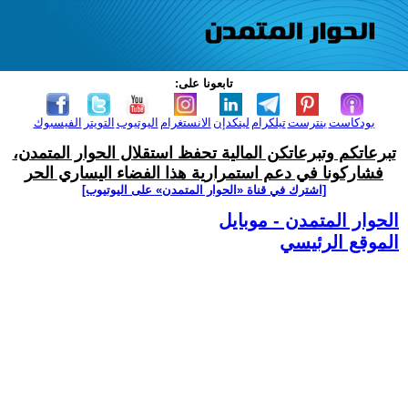
تابعونا على:
بودكاست
بنترست
تيلكرام
لينكدإن
الانستغرام
اليوتيوب
التويتر
الفيسبوك
تبرعاتكم وتبرعاتكن المالية تحفظ استقلال الحوار المتمدن،
فشاركونا في دعم استمرارية هذا الفضاء اليساري الحر
[اشترك في قناة ‫«الحوار المتمدن» على اليوتيوب]
الحوار المتمدن - موبايل
الموقع الرئيسي