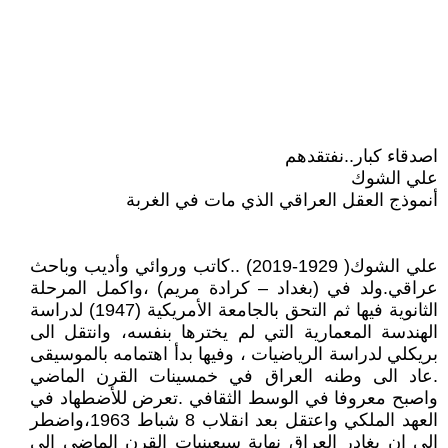
اصدقاء كبار..نفتقدهم
علي الشوك
أنموذج العقل العراقي الذي مات في الغربة
علي الشوك( 1929-2019) ..كاتب وروائي وأديب وباحث
عراقي.ولد في (بغداد – كرادة مريم) ،واكمل المرحلة
الثانوية فيها ثم التحق بالجامعة الأمريكية (1947) لدراسة
الهندسة المعمارية التي لم يخترها بنفسه، وانتقل الى
بريكلي لدراسة الرياضيات ، وفيها بدأ اهتمامه بالموسيقى
.عاد الى وطنه العراق في خمسينات القرن الماضي
واصبح معروفا في الوسط الثقافي .تعرض للأضطهاد في
العهد الملكي واعتقل بعد انقلاب 8 شباط 1963،واضطر
الى ان يغادر العراق نهاية سبعينيات القرن الماضي إلى