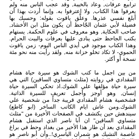
ترابيع عرفات, وعاد بالخيبة, وقد عجب الناس منه ولم
يعرفوا هذا الكتاب, ولا اعترفوا به. وإنما أردت بهذا أن
أبلغ نفسي عذرها. وعلَّق ياقوت بقوله: وحسبك بها
فضيلة لأبي عثمان الجّاحظ أن يكون مثل ابن الأخشاد,
صاحب الحكاية, وهو معروف في علوم الحكمة, يستهام
بكتب الجاحظ حتى ينادى عليها بعرفات والبيت الحرام.
وهذا الكتاب موجود في أيدي الناس اليوم- زمن ياقوت
الحموي- لا تكاد تخلو خزانة منه, ولقد رأيت منه نحو مئة
نسخة أو أكثر.
من بين اجمل ما كتب الشوك هو سيرة حياة هشام
المقدادي في روايته (مثلث متساوي الساقين) التي هي
سيرة حياة مؤلفها علي الشوك.اذ تحكي السيرة حياة
إنسان, وهو أوجز وأجمل تعريف للسيرة الذاتية.
فشخصية هشام المقدادي قريبة جداً من شخصية علي
الشوك.ومن عاش ايام الكاتب الساخر (ابو كاطع)
سيندهش حين يكتشف في الصفحات الأخيرة من "مثلث
متساوي الساقين" ان أبا ناصر الذي استقبل هشام
المقدادي بعد أن طار هذا الأخير من بغداد وحط في براغ
عاصمة التشيك هو شمران الياسري!..وأن أبو ناصر هو