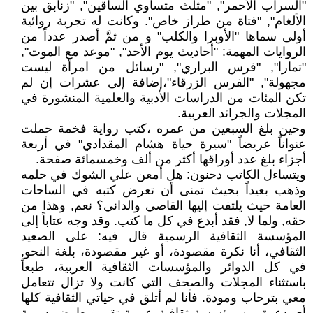
"السراب الأحمر", "مثلث متساوي الساقين", "زنابق بين
الألغام", "فتاة من طراز خاص". وكانت له تجربة روائية
أولى سماها "الأوبرا والكلب" و من ثمَّ أصدر عدداً من
الروايات المهمة: "أحاديث يوم الأحد", "موعد مع الموت",
"تمارا", "فرس البراري", "رسائل من امرأة ليست
مجهولة", "الفرس الزرقاء"،إضافة إلى عشرات إن لم
تكن المئات من الدراسات الأدبية والعلمية المنشورة في
المجلات والجرائد العربية.
وحين بلغ السبعين من عمره ،كتب رواية فخمة حملت
عنواناً عريضاً "سيرة حياة هشام المقدادي" في أربعة
أجزاء بلغ عدد أوراقها أكثر من ألف وخمسمائة صفحة.
ويتساءل الكاتب دحنون: هل أمعن علي الشوك في حلمه
وذهب بعيداً بحيث تمنى أن تعرض كتبه في الساحات
العامة حيث يلتفت إليها القاصي والداني؟ نعم, وهذا من
حقه, ولما لا, فقد أبدع في كل ما كتب. وقد وجه عتاباً إلى
المؤسسة الثقافية الرسمية قال فيه: على الصعيد
الثقافي، أنا نكرة مقصودة، أو غير مقصودة، بلغة النحو,
في كل الدوائر والمؤسسات الثقافية العربية، طبعاً
باستثناء المجلات والصحف التي كانت ولا تزال تتعامل
معي بترحاب ومودة. فأنا لم أتلق في حياتي الثقافية كلها