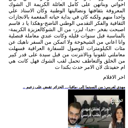
اخواتي وبناتهن على كامل العائلة الكريمة ال الشوك
المعروفة بثقافتها ونضاليتها الوطنية وكان الاستاذ علي
واحدا منهم ولكنه كان في بداية حياته المفعمة بالانجازات
الثقافية والفكر التقدمي الوطني الناضج-وهكذا يا د قاسم
اصبحت بفخر -جدا- لبزر- من ال الشوكالعزيزة الكريمة-
بالمناسبة قبل سنوات قليله وكانت عندي معاملة قنصلية
وانا اعاني من الشيخوخة ولا اتمكن من السفر ناهيك عن
مئات الكيلومترات للوصول للسفارة العراقية فسهلت
معاملتي تلفونيا وبالانترنت من قبل سيدة على قدر كبير
من الخلق والتعاطف تحمل لقب الشوك فهل كانت هي
ام حفيدتك لان الامر حدث بكندا ت
اخر الافلام
.. مهدي لعريبي: من السينما إلى -مافيا-... الجزائر تقبض على زعيم