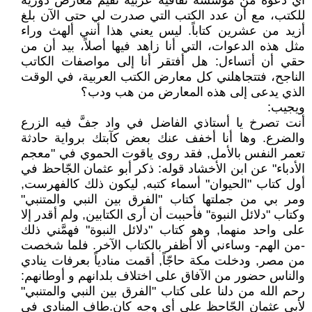
أي دعوة من مؤسسة ثقافية عربية تقيم معارض دورية
للكتب، مع أن عدد الكتب التي صدرت لي حتى الآن بلغ
أزيد من عشرين كتاباً. ليس يعني هذا أنني ألهث وراء
مثل هذه الدعوات، التي أنا زاهد فيها أصلاً، بيد أن من
حقي أن أتساءل: هل أفتقر أنا إلى مواصفات الكاتب
الناجح، فتتجاهلني كل معارض الكتب العربية، في الوقت
الذي يدعى إلى هذه المعارض من هب ودب؟
ويجيب:
أنت تصرخ يا أستاذي الفاضل في واد جفَّ فيه الزرع
والضرع. وها أنا أخفف عنك بعض كآبتك برواية حادثة
تعمر النفس بالأمل, فقد روى ياقوت الحموي في "معجم
الأدباء" عن ابن الأخشاد قوله: ذكر أبو عثمان الجّاحظ في
أول كتاب "الحيوان" أسماء كتبه, ليكون ذلك كالفهرست,
ومر بي من جملتها كتاب "الفرق بين النبي والمتنبي"
وكتاب "دلائل النبوة" فأحببت أن أرى الكتابين, ولم أقدر إلا
على واحد منهما, وهو كتاب "دلائل النبوة" فهمَّني ذلك
-من الهم- وساءني ألا أظفر بالكتاب الآخر. فلما شخصت
من مصر, ودخلت مكة حاجّاً, أقمت منادياً بعرفات ينادي
والناس حضور من الآفاق على اختلاف بلدانهم و أوطانهم:
رحم الله من دلنا على كتاب "الفرق بين النبي والمتنبي"
لأبي عثمان الجّاحظ على أي وجه كان.طاف المنادي في