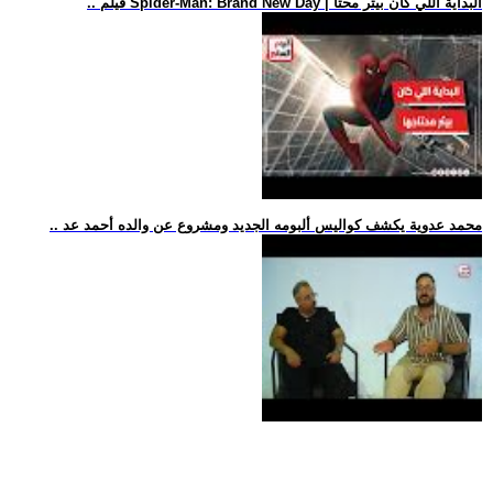
.. فيلم Spider-Man: Brand New Day | البداية اللي كان بيتر محتا
.. محمد عدوية يكشف كواليس ألبومه الجديد ومشروع عن والده أحمد عد