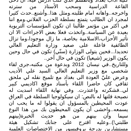
كلية آداب بغداد وبالقسم الذي كنت أدّرس فيه، ان دخل
القاعة الدراسية وسحب الأستاذ من سترته
واخرجه..واهانه امام طلبته.ومثل هذا..وأشنع..حدث كثيرا
لمجرد ان الطالب يتمتع بسلطة الحزب الفلاني.ومع اننا
في اكثر من مؤتمر طالبنا ان تكون المؤسسات التربوية
بعيدة عن السياسة..واتخذت فعلا بعض الاجراءات الا ان
تأثير الأحزاب،الاسلامية بخاصة، ما زال موجودا،وما تزال
الطائفية فاعلة على صعيد وزارة التعليم العالي
تحديدا...فحين يتولى الوزارة (سنّي) تكون في حال وحين
يكون الوزير (شيعيا) تكون في حال آخر..
وللتاريخ..في نيسان 2012 وبدعوة من مكتبه،جرى لقاء
شخصي مع وزير التعليم العالي السيد علي الأديب
وعرض عليّ العودة الى بغداد مع تلميح نقله لي ملحق
ثقافي كان حاضرا اللقاء بأسناد موقع اكاديمي كبير
لي..فشكرته واعتذرت. وفي نهاية اللقاء اسديت له
نصيحة قلتها له بالنص: ان سيكولوجيا السلطة في العراق
عودت المحيطين بالمسؤول ان يقولوا له ما يحب ان
يسمعه..واخشى أن يكون المحيطون بك من هذا النوع
سيما وأن بينهم من هو حديث الخبرة(بينهم
طلبتي!)..وعليه اقترح على جنابك تشكيل هيئة
مستشارين بدرجة بروفيسور من الاختصاصات العلمية