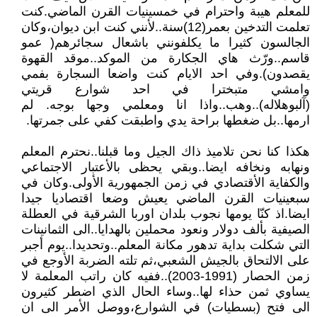
للمعلم هيبة واحترام في خمسينيات القرن الماضي.كنت
تعلمت التدخين بعمر(12)سنة..لأنني كنت ابن ديوان،وكان
الجالسون كثيرا ما يكلفونني باشعال سجائرهم( عمو
قاسم..ورّث هاي الجكارة من الموكد..موقد القهوة
يقصدون).وفي احد الايام كنت واضعا السجارة بفمي
وامشي متبخترا في احد شوارع قريتي
(آلبوهلاله)..وهب..واذا انا ومعلمي وجها بوجه. لم
ارمها..بل ضغطها براحة يدي واطبقت كفي على جمرتها.
هكذا كنا نحن تلاميذ ذاك الجيل وما قبلنا..نحترم المعلم
ونهابه ونخافه ايضا..وبقي يحظى بالأعتبار الاجتماعي
والكفاية الأقتصادي في زمن الجمهورية الأولى.وكان في
سبعينيات القرن الماضي يعيش وضعا اقتصاديا جيدا
ايضا.اذ كنّا يومها نجوب بلدان اوربا الشرقية في العطلة
الصيفية بألف دولار ونعود محملين بالهدايا..الى الثمانينات
التي شكلت بداية تدهور مكانة المعلم..وتحديدا..يوم أجبر
على الالتحاق بالجيش الشعبي،ثم تلته الضربة الأوجع في
زمن الحصار (1991-2003)..ففيه كان راتب المعلمة لا
يساوي ثمن حذاء لها..وساء الحال الذي اضطر كثيرون
الى فتح (بسطيات) في الشوارع،ووصل الأمر الى ان