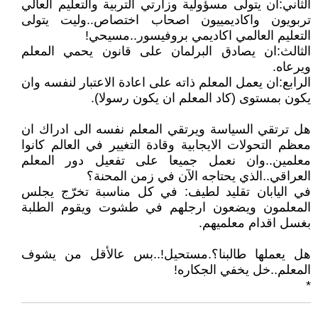
الثاني:ان يتولى مسؤولية وزارتي التربية والتعليم العالي
تربويون واكاديمييون اصحاب اختصاص..وليت يتولى
التعليم العالمي اكاديمي بروفيسور..مسيحي!
الثالث:ان يصادق البرلمان على قانون يحمي المعلم
ويرعاه.
الرابع:ان يعمل المعلم ذاته على اعادة الاعتبار لنفسه وان
يكون بمستوى (كاد المعلم ان يكون رسولا).
هل ترتقي السياسة ويرتقي المعلم نفسه الى ادراك ان
معظم التحولات الايجابية وقادة التغيير في العالم كانوا
معلمين..وان نعمل جميعا على تفعيل دور المعلم
العراقي..الذي يحتاجه الآن في زمن المحنة؟
في اليابان تقليد لطيف: في كل مناسبة تخرّج يجلس
المعلمون ويضعون ارجلهم في طشوت ويقوم الطلبة
بغسل اقدام معلميهم.
هل يعملها طالبنا؟.مستحيل!..بس عالأقل من يشوف
المعلم..خل يخفي الجكاره!
*