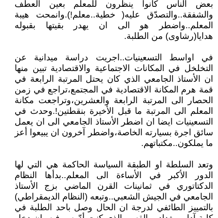
بعض الناس كانوا ينظرون للمعلم بعين العطف
والشفقة..والتصدّق عليه( خطية..معلم!).وانمحت هيبة
المعلم..واضطر هو الى ان يهدر بقيتها بقبوله
هدايا(رشاوى) من الطلبة.
في اواسط التسعينيات..اجريت دراسة ميدانية عن
التخلخل في المكانات الاجتماعية والاقتصادية تبين منها
ان الأستاذ الجامعي الذي كان يحتل المرتبة الرابعة في
قمة هرم المكانة الاقتصادية في المجتمع،تراجع في زمن
الحصار الى المرتبة الرابعة والعشرين،وتراجعت مكانة
المعلم الى المرتبة ما قبل الأخيرة بنقطتين!.وحدث في
التسعينيات ايضا ان اضطر الأستاذ الجامعي الى ان يعمل
سائق اجرة بسيارته الخاصة،واضطر آخرون ان يبيعوا أعز
ما يملكون..مكتباتهم.
وتعد السلطة او الطبقة السياسة الحاكمة هي التي لها
الدور الأكبر في الأساءة الى المعلم..بدأها النظام
الدكتاتوري في ثمانينات القرن الماضي بزج الأستاذ
الجامعي في الجيش الشعبي..وتبعه (النظام الديمقراطي)
بالتمييز الطائفي لدرجة ان الحال وصل باحد الطلبة في