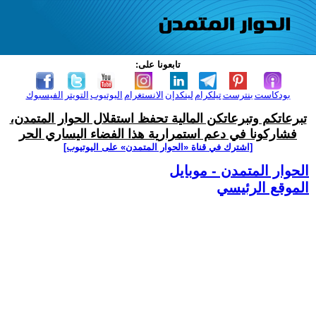
تابعونا على:
بودكاست
بنترست
تيلكرام
لينكدإن
الانستغرام
اليوتيوب
التويتر
الفيسبوك
تبرعاتكم وتبرعاتكن المالية تحفظ استقلال الحوار المتمدن،
فشاركونا في دعم استمرارية هذا الفضاء اليساري الحر
[اشترك في قناة ‫«الحوار المتمدن» على اليوتيوب]
الحوار المتمدن - موبايل
الموقع الرئيسي