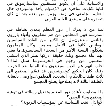
والانسانية على ان يكونوا مستقلين سياسيا.(موثق في
كتابنا..كتابات ساخرة ص 17)..ولم يأخذ بها..وتردى حال
التعليم الجامعي في زمنه وزمن من بعده بعد ان كان
يتصدره على مستوى العالم العربي.
ثمة من لا يدرك ان دور المعلم يتعدى نشاطه في
المدرسة،فبين المعلمين من هم مفكرون وأدباء بارزون
وفنانون مبدعون،بل ان الكثير من القادة السياسيين
الوطنيين كانوا في الأصل معلمين!..وكان المعلمون
يشكلّون النسبة الأكبر من السجناء السياسيين!..ما يعني
انهم بناة مجتمع..وتلك حقيقة ادركها هتلر الذي استثنى
المعلمين من زجهم في الحرب،ولما سئل لماذا؟
اجاب..انهم هم الذين سيعيدون بناء المانيا بعد الحرب.
وقبله كان الحكيم كونفوشيوس قد قسّم المجتمع الى
ثلاث طبقات:الحكّام، الشعب، المعلمون..واوصى بالعناية
بالطبقة الثالثة لانه بصلاحها يصلح المجتمع.
ما المطلوب لأعادة دور المعلم وتفعيل رسالته في توعية
المجتمع وبناء الوطن؟
الأول:ان تبتعد السياسة عن المؤسسات التربوية؟