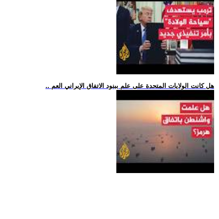
.. هل كانت الولايات المتحدة على علم ببنود الاتفاق الإيراني العم