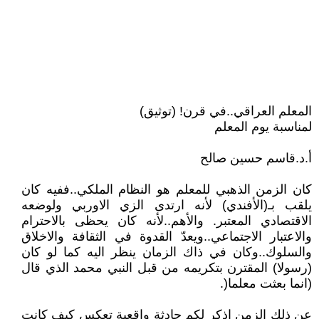
المعلم العراقي..في قرن! (توثيق)
لمناسبة يوم المعلم
أ.د.قاسم حسين صالح
كان الزمن الذهبي للمعلم هو النظام الملكي..ففيه كان
يلقب بـ(الأفندي) لأنه ارتدى الزي الاوربي ولوضعه
الاقتصادي المعتبر. والأهم..لأنه كان يحظى بالاحترام
والاعتبار الاجتماعي..ويعدّ القدوة في الثقافة والاخلاق
والسلوك..وكان في ذاك الزمان ينظر اليه كما لو كان
(رسولا) المقترن بتكريمه من قبل النبي محمد الذي قال
(انما بعثت معلما(.
عن ذلك الزمن اذكر لكم حادثة واقعية تعكس كيف كانت