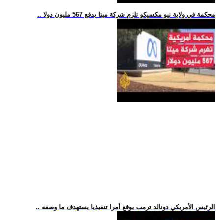
.. محكمة في ولاية نيو مكسيكو تلزم شركة ميتا بدفع 567 مليون دولا
.. الرئيس الأمريكي دونالد ترمب يوقع أمرا تنفيذيا يستهدف ما وصفه