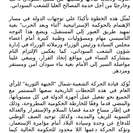
وخارجيًا من أجل خدمة المصالح العليا للشعب السوداني.
تُمثّل هذه الخطوة تأكيدًا علي توجهات الدولة في مسار
الإهتمام بالحوكمة الإستراتيجية "أثناء وبعد الحرب" بغية
تمهيد طريق العبور إلي المستقبل، ويضع هذا التوجه
التأسيسي مهام ومسؤوليات وطنية كبيرة أمام أعضاء
مجلس السيادة ورئيس الوزراء وزملائه الوزراء في إدارة
شؤون الشعب السوداني، كما يعكس الإلتزام التام
بمشاركة النساء في مواقع إتخاذ القرار، وينبغي علينا
مواصلة السير إلي الأمام بغية بناء سودان آمن ومستقر
ومزدهر.
تُؤكِد قيادة الحركة الشعبية-شمال "الجبهة الثورية" للرأي
العام في هذه اللحظات التاريخية سعيها المستمر مع
الجميع نحو تفعيل عمل أجهزة الدولة في كل مستوياتها،
والمضي قدما وفقًا للخارطة الحكومية المطروحة، وذلك
في إطار مساعٍ خدمة قضايا السلام والإستقرار والعدالة
التنموية للريف والمدينة، وكذلك توحيد الصف الوطني
للدفاع عن وحدة وسيادة البلاد أمام مؤامرة الإستعمار،
وتؤكد الحركة دعمها اللا محدود للحكومة الحالية كيما