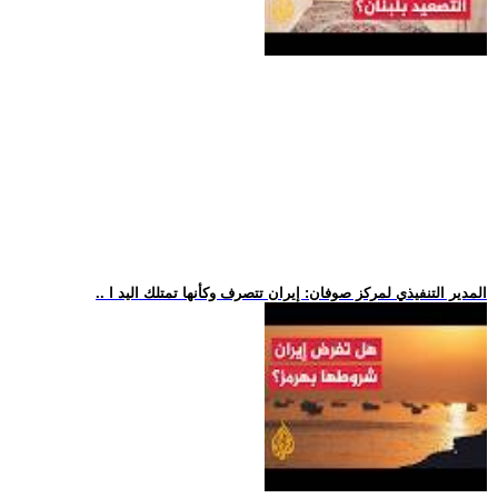
.. المدير التنفيذي لمركز صوفان: إيران تتصرف وكأنها تمتلك اليد ا