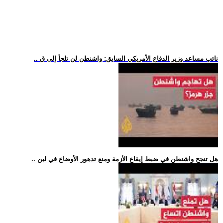
.. نائب مساعد وزير الدفاع الأمريكي السابق: واشنطن لن تلجأ إلى ق
.. هل تنجح واشنطن في ضبط إيقاع الأزمة ومنع تدهور الأوضاع في لبن