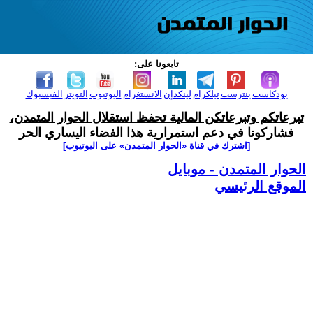
تابعونا على:
بودكاست
بنترست
تيلكرام
لينكدإن
الانستغرام
اليوتيوب
التويتر
الفيسبوك
تبرعاتكم وتبرعاتكن المالية تحفظ استقلال الحوار المتمدن،
فشاركونا في دعم استمرارية هذا الفضاء اليساري الحر
[اشترك في قناة ‫«الحوار المتمدن» على اليوتيوب]
الحوار المتمدن - موبايل
الموقع الرئيسي