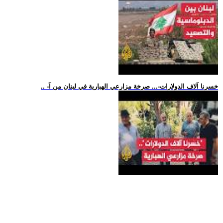
.. -خسرنا آلاف الدولارات-... صرخة مزارعي الهبارية في لبنان من آ