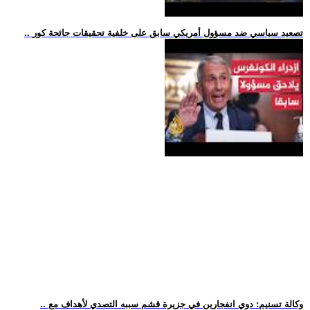
.. تصعيد سياسي ضد مسؤول أمريكي سابق على خلفية تحقيقات جائحة كور
.. وكالة تسنيم: دوي انفجارين في جزيرة قشم سببه التصدي لأهداف مع