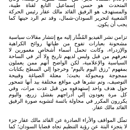
المتحدث هو حسن إسماعيل التابع لقناة طيبة،
والمستهدف هو الرفيق القائد مالك عقار رئيس الحركة
الشعبية لتحرير السودان-شمال، وقد تم الرد حينها كما
يجب أن يكون.
تزامن نشر الفيديو المُشَّار إليه مع إنتشار مقالات سياسية
مشحونة بعبارات تفوح من طياتها روائح الكراهية
والإزدراء، وكانت تحمل أسماء أشخاص مغمورين لا
نعرفهم من قبل وليس لديهم تاريخ ولا أثر في الساحة
السياسية والإعلامية، لكن الواضح أنهم ممن يعملون
بمفهوم "رزق اليوم باليوم" وخرجوا إلي السطح بكتابات
ممجوجة ومحبوكة بخبث؛ معتلة الصياغة وقبيحة
التوصيف، وتم نشرها في مواقع مختلفة بيد أنها تتمحور
حول هدف واحد إستهدفوه من قبل عدت مرات، وفي
كل مرة يعودون إلي أدراجهم بفشل زريع، واليوم
يكررون المكرر في محاولة بائسة لتشويه صورة الرفيق
القائد مالك عقار.
تمثّل المواقف والأراء الصادرة عن القائد مالك عقار جزء
لا يتجزء البتة عن رؤية التنظيم تجاه قضايا السودان؛ كما