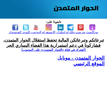
تابعونا على:
بودكاست
بنترست
تيلكرام
لينكدإن
الانستغرام
اليوتيوب
التويتر
الفيسبوك
تبرعاتكم وتبرعاتكن المالية تحفظ استقلال الحوار المتمدن،
فشاركونا في دعم استمرارية هذا الفضاء اليساري الحر
[اشترك في قناة ‫«الحوار المتمدن» على اليوتيوب]
الحوار المتمدن - موبايل
الموقع الرئيسي