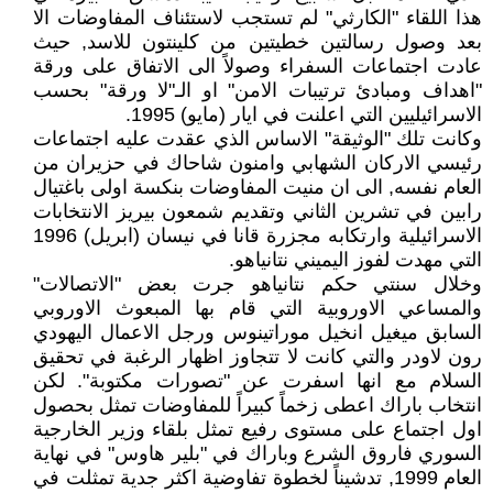
هذا اللقاء "الكارثي" لم تستجب لاستئناف المفاوضات الا
بعد وصول رسالتين خطيتين من كلينتون للاسد, حيث
عادت اجتماعات السفراء وصولاً الى الاتفاق على ورقة
"اهداف ومبادئ ترتيبات الامن" او الـ"لا ورقة" بحسب
الاسرائيليين التي اعلنت في ايار (مايو) 1995.
وكانت تلك "الوثيقة" الاساس الذي عقدت عليه اجتماعات
رئيسي الاركان الشهابي وامنون شاحاك في حزيران من
العام نفسه, الى ان منيت المفاوضات بنكسة اولى باغتيال
رابين في تشرين الثاني وتقديم شمعون بيريز الانتخابات
الاسرائيلية وارتكابه مجزرة قانا في نيسان (ابريل) 1996
التي مهدت لفوز اليميني نتانياهو.
وخلال سنتي حكم نتانياهو جرت بعض "الاتصالات"
والمساعي الاوروبية التي قام بها المبعوث الاوروبي
السابق ميغيل انخيل موراتينوس ورجل الاعمال اليهودي
رون لاودر والتي كانت لا تتجاوز اظهار الرغبة في تحقيق
السلام مع انها اسفرت عن "تصورات مكتوبة". لكن
انتخاب باراك اعطى زخماً كبيراً للمفاوضات تمثل بحصول
اول اجتماع على مستوى رفيع تمثل بلقاء وزير الخارجية
السوري فاروق الشرع وباراك في "بلير هاوس" في نهاية
العام 1999, تدشيناً لخطوة تفاوضية اكثر جدية تمثلت في