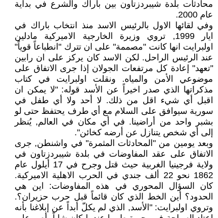
محادثات بلدة شيبردزتاون بين باراك والشرع في بداية
عام 2000.
وفي لقائها الاول بالرئيس الاسد منذ انتخاب باراك في
ايار 1999, تروي وزيرة الخارجية الاميركية مادلين
اولبرايت انها كانت "مصممة" على ان تترك "انطباعاً قوياً"
عند الرئيس الراحل. لكن الاسد كان يركز على ان رابين
"تعهد" إعادة كل مرتفعات الجولان إذا جرى الاتفاق على
موضوعي الأمن والمياه. ونقلت اولبرايت في كتاب
مذكراتها الذي صدر اخيراً عن الأسد قوله: "لا يمكن ان
اقبل أي شيء اقل من ذلك. لا أحد ولا أي طفل في
سورية سيوافق على السلام مع أي طرف يحتفظ حتى لو
بشبر واحد من أراضينا. في أي مكان في العالم, يُنظر
إلى أي شخص يتنازل عن أرضه كخائن".
وبعد يومين من "المحادثات المثمرة" في واشنطن, جرى
الاتفاق على عقد المفاوضات في بلدة شيبردزتاون في
ولاية فرجينيا الغربية حيث قتل وجرح في 17 أيلول عام
1862 نحو 22 ألف جندي في الحرب الاهلية الاميركية.
كان السؤال المحوري في هذه المفاوضات: اين هي
الحدود؟ أين الخط الذي كان قائماً قبل حرب حزيران؟.
وتروي اولبرايت: "الأسد, الذي لم يكلّ أبداً عن إبلاغنا بأنه