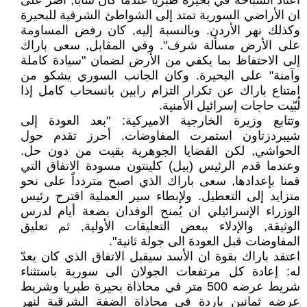
اعتاد السباحة في بحيرة طبريا عندما كان شاباً, أصر على
ان الأراضي السورية تمتد إلى الشواطئ الشرقية للبحيرة
وكذلك نهر الأردن. وبالنسبة إليه, كان رفض المساومة
على الأرض مسألة شرف". وفي المقابل, سعى باراك
إلى الاحتفاظ بما يكفي من الأرض لضمان "سيادة كاملة
وآمنة" على البحيرة. وكان الجانب السوري يشكو من
امتناع باراك عن تكرار التزام رابين بانسحاب كامل إذا
لُبّيت حاجات إسرائيل الأمنية.
وتتابع وزيرة الخارجية الاميركية: "بعد العودة إلى
شيبردزتاون استمرت المفاوضات. أحرز تقدم حول
الحواشي, لكن القضايا الجوهرية بقيت من دون حل.
وعندما قدم الرئيس (بيل) كلينتون مسودة الاتفاق التي
قمنا بإعدادها, سعى باراك الذي اصبح متردداً على نحو
متزايد إلى التعطيل. ولإبطاء سير العملية اقترح رئيس
الوزراء الإسرائيلي ان يُمنح الوفدان بضعة أيام لدرس
الوثيقة, والإدلاء ببعض التعليقات الأولية, ثم تعليق
المفاوضات قبل العودة الى جولة ثانية".
اعتقد باراك بقوة ان الأسد سيقبل الاتفاق الذي كان يعدّ
له: إعادة كل مرتفعات الجولان الى سورية باستثناء
شريط عرضه 500 متر في محاذاة بحيرة طبريا وشريط
عرضه ثمانين ياردة في محاذاة الضفة الشرقية لنهر