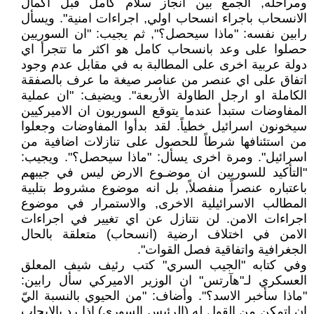
ومراحله, الجمع بين انجاز سلام كامل قبل اكمال
الانسحاب باجراء انسحاب اولي, اجراءات امنية". ويسأل
رابين نفسه: "ماذا سيحصل؟", ثم يجيب: "ان السوريين
حصلوا على وعد بانسحاب كامل هو اكثر ما تتجرأ اي
دولة عربية اخرى على المطالبة به في مقابل عدم وجود
اتفاق على اي عنصر من عناصر صيغة ما عرف بالصفقة
الكاملة او ارجل الطاولة الأربعة". ويضيف: "ان عملية
المفاوضات ستبدأ عندما يتوقع السوريون ان الاميركيين
سيخونون اسرائيل خطياً. لقد بدأوا المفاوضات وجعلوا
من استئنافها شرطاً للحصول على تنازلات اضافية من
اسرائيل". ومرة اخرى يسأل: "ماذا سيحصل؟". ويجيب:
"التأكيد للسوريين ان موضـوع الارض ليس في جيبهم
باعتباره عنصراً منفصلاً, بل انه موضوع مشروط بتلبية
المطالب الاسرائيلية الاخرى, والاستمرار في موضوع
اجراءات الامن. لن نتنازل عن اي تغيير في اجراءات
الامن في اختلاف ارضية (انسحاب) متعلقة بالحال
الجغرافية واتفاقية فصل القوات".
وفي كتابه "الجيب السري" كتب رئيف شيف المعلق
العسكري لـ"هآرتس" ان الوزير الاميركي سأل رابين:
"ماذا سأخبر الاسد؟". وأضاف: "من الحيوي بالنسبة اليّ
ان اتمكن من القول له (الرئيس السوري) اذا رد بالايجاب