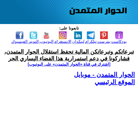
تابعونا على:
بودكاست
بنترست
تيلكرام
لينكدإن
الانستغرام
اليوتيوب
التويتر
الفيسبوك
تبرعاتكم وتبرعاتكن المالية تحفظ استقلال الحوار المتمدن،
فشاركونا في دعم استمرارية هذا الفضاء اليساري الحر
[اشترك في قناة ‫«الحوار المتمدن» على اليوتيوب]
الحوار المتمدن - موبايل
الموقع الرئيسي