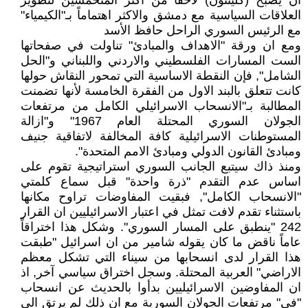
ان يصبح (كلينتون) لاحقاً من اكثر المتحمسين لتطوير
العلاقات السياسية مع دمشق والاكثر اهتماماً بـ"الكيمياء"
مع الرئيس السوري الراحل حافظ الأسد
ومع ان ورقة "الاهداف والمبادئ" تناولت في صفحاتها
الست المسارات الفلسطيني والاردني واللبناني و"الحل
الشامل", فإن النقطة الاساسية التي تمحور النقاش حولها
كانت تتعلق بالبند الاول من الفقرة الخامسة لأنها تضمنت
المطالبة بـ"الانسحاب الاسرائيلي الكامل من مرتفعات
الجولان السوري المحتلة العام 1967" و"ازالة
المستوطنات الاسرائيلية كافة المخالفة لاتفاقية جنيف
ومبادئ القانون الدولي ومبادئ الامم المتحدة".
ومنذ ذاك سيتبع الجانب السوري استراتيجية تقوم على
اساس عدم التقدم "ذرة واحدة" قبل سماع كلمتي
"الانسحاب الكامل", فبقيت المفاوضات تراوح مكانها
باستثناء تقدم لافت تمثل في اعتبار الاسرائيليين ان القرار
242 "ينطبق على المسار السوري". وشكل هذا اختراقاً
عاماً ناقض ما كان يقوله شامير من ان اسرائيل "طبقت
هذا القرار لدى انسحابها من سيناء التي تشكل معظم
الاراضي" العربية المحتلة. وسجل اختراق سياسي آخر, اذ
ان المفاوضين الاسرائيليين بدأوا بالحديث عن انسحاب
"في" مرتفعات الجولان السورية مع ان ذلك لم يرتق الى