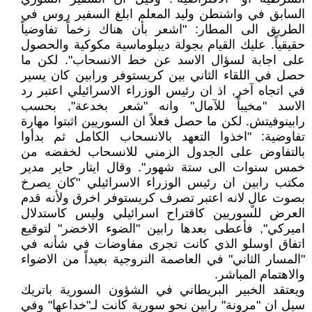
السابق في واشنطن وليد المعلم ابلغ السفير روس في
الطريق الى المطار: "اشعر بأن هناك زخماً تفاوضياً
حقيقياً. عليك القيام بجولة ديبلوماسية مكوكية والحصول
على اجابة لسؤال الاسد عن خط الانسحاب". لكن ما
حصل في اللقاء الثاني بين كريستوفر ورابين كان يسير
في اتجاه آخر, اذ ان رئيس الوزراء الاسرائيلي اعتبر رد
الاسد "مخيباً للآمال" وانه "شعر بخدعة", بحسب
رابينوفيتش. لكن ما حصل فعلاً ان السوريين اثبتوا مهارة
تفاوضية: "اخذوا التعهد بالانسحاب الكامل ثم بدأوا
بالتفاوض على الجدول الزمني للانسحاب لخفضه من
خمس سنوات الى ستة شهور". وقال ايتار حاير مدير
مكتب رابين ان رئيس الوزراء الاسرائيلي "كان يصرخ
بصوت عالٍ لانه اعتبر تصرف كريستوفر اخرق ولأنه قدم
العرض للسوريين كاقتراح اسرائيلي وليس كاستدلال
اميركي", فأعطى بعدها رابين "الضوء الاخضر" لتوقيع
اتفاق اوسلو الذي كانت تجرى مفاوضات في شأنه في
"المسار الثاني" في العاصمة النروجية بعيداً من الاضواء
والاهتمام المباشر.
ويعتقد الخبير البريطاني في الشؤون السورية باتريك
سيل ان "مرونة" رابين نحو سورية كانت لـ"خداعها" وفي