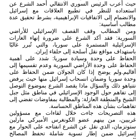
حيث أعرب الرئيس السوري الانتقالي أحمد الشرع عن
استعداده للنظر في تطبيع العلاقات مع إسرائيل
والانضمام إلى الاتفاقيات الإبراهيمية، بشرط تحقيق عدة
مطالب أساسية:
ومن المطالب وقف القصف الإسرائيلي للأراضي
السورية: فقد أكد الشرع على ضرورة إنهاء الغارات
الإسرائيلية المستمرة على سوريا، والتي تُبرر غالبًا
باستهداف مواقع نقل أسلحة إلى حلفاء إيران.
الحفاظ على وحدة وسيادة سوريا: شدد على أهمية
الحفاظ على وحدة الأراضي السورية وعدم تقسيمها إلى
أقاليم.ولم يوضح إذا كان الجولان ضمن الحفاظ على
وحدة سوريا وضمان انسحاب إسرائيل منها حيث يرفض
نتنياهو ذلك والسؤال ماذا يقصد الشرع بموضوع التوصل
إلى تفاهم حول الوجود الإسرائيلي في مناطق مثل جبل
الشيخ والمنطقة العازلة: والمطالبة بمفاوضات تفضي إلى
تفاهمات بشأن هذه المناطق الحساسة.
هذه التصريحات جاءت خلال لقاءات مع مسؤولين
غربيين، من بينهم عضو الكونغرس الأميركي مارلين
ستوتزمان، الذي نقل عن الشرع انفتاحه على الحوار مع
إسرائيل ضمن إطار تسوية شاملة تحفظ المصالح