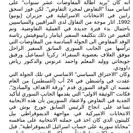
انه كان "يريد اطالة المفاوضات عشر سنوات" على
اساس مبدأ "التفاوض لمجرد التفاوض". لكن فوز اسحق
رابين في الانتخابات الاسرائيلية في حزيران (يونيو)
1992, اثار موجة من التفاؤل لدى المراقبين والسياسيين
باحتمال بدء فترة جديدة في العملية التفاوضية. وتم
التعبير عن ذلك بتكليفه السفير ايتامار رابينوفيتش رئاسة
الوفد المفاوض الى الجولة السادسة من المفاوضات التي
ترأسها من الجانب السوري السابق السفير الراحل
موفق العلاف بعضوية السفراء: زكريا اسماعيل ورفيق
جويجاتي ووليد المعلم واحمد عرنوس والدكتور رياض
داوودي.
وكان "الاختراق السياسي" الاساسي في تلك الجولة التي
عقدت في واشنطن في 24 آب (أغسطس) من العام
نفسه ان الوفد السوري قدم "ورقة الاهداف والمبادئ",
فكانت "الوثيقة الاولى" التي يقدمها الجانب السوري لتأكيد
الجدية في التفاوض ولاعتقاد السوريين بأن هذه الايجابية
تساعد على انجاح الرئيس السابق جورج بوش في
الانتخابات الاميركية في مواجهة الديموقراطي بيل
كلينتون الذي كان اخذ في حملته الانتخابية على منافسه
"محاباة سورية على حساب اسرائيل الديموقراطية", قبل