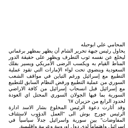
المحامي علي ابوحبله
يحاول رئيس جبهة تحرير الشام أن يظهر بمظهر برغماتي
ليخلع عن نفسه ثوب التطرف ويظهر على حقيقة الدور
المناط القيام به ويكسب الرضى الأمريكي ويسير بفلك
السعودية وينضوي تحت لواء الإمارات التي تقود عملية
التطبيع مع إسرائيل ورغم التباين في مواقف الشعب
السوري من عملية التطبيع ورفض النظام السابق للتطبيع
مع إسرائيل قبل انسحاب إسرائيل من كافة الاراضي
السورية بما فيها الجولان السوري المحتل اي العودة
لحدود الرابع من حزيران ٦٧
وقد أثارت دعوة الرئيس المخلوع بشار الاسد ادارة
الرئيس جورج بوش الى "العمل الدؤوب لاستئناف
المفاوضات" بين سورية واسرائيل جدلاً سياسياً في
اسرائيل واهتماماً لدى دول اوروبية وعربية واقليمية.