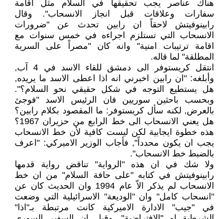
هناك عناصر يجب تحقيقها في السلام مثل اقامة
سفارات وعلاقات قبل انجاز الانسحاب". وقال
رابينوفيتش لاحقاً ان رابين تحدث عن "ضرورات
الانسحاب التي تستلزم اجراءه في خمس سنوات مع
اقامة ترتيبات امنية" وانه كان "مصراً على السرية
المطلقة" لما قاله.
انتقل كريستوفر الى دمشق للقاء الاسد في 4 آب,
وأبلغه: "ان رابين اخبرني انه اذا اعطى الاسد ما يريده,
هل يستطيع التوجه في شكل حقيقي نحو السلام؟".
وبحسب باحثين سوريين فان الرئيس الاسد "فوجئ
بالعرض, لكنه سأل كريستوفر: ما المقصود بكلام رابين؟
هل يعني الانسحاب الى خط الرابع من حزيران 1967؟
هذه خطوة ايجابية لكن ليست كافية لأن خط الانسحاب
يجب ان يكون محدداً", فأجاب الوزير الاميركي: "اعرف
بالضبط خط الانسحاب".
ولا شك في ان هذه "الرواية" تناقض رواية قدمها
رابينوفيتش في كتابه "على حافة السلام" من ان خط
الانسحاب لم يذكر الاّ عام 1994 وان الحديث كان عن
"انسحاب كامل" وان "الوديعة" الاسرائيلية التي وضعت
في "جيب" الادارة الاميركية كانت مرتبطة بـ"اذا"
الشرطية او "الافتراضية". وقيل ان السفير السوري