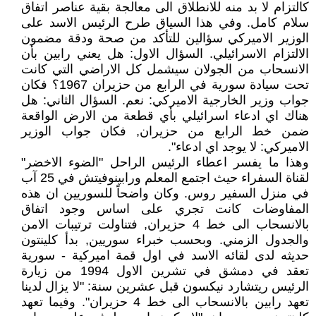
كالتزام لا بد منه للانطلاق الى معالجة بقية عناصر اتفاق
سلام كامل. وفي هذا السياق طرح الرئيس الاسد على
الوزير الاميركي سؤالين للتأكد من صحة ودقة مضمون
الالتزام الاسرائيلي. السؤال الاول: هل يعني رابين بأن
الانسحاب من الجولان سيشمل كل الاراضي التي كانت
تحت سيادة سورية في الرابع من حزيران 1967؟ فكان
جواب وزير الخارجية الاميركي: نعم. السؤال الثاني: هل
هناك اي ادعاء اسرائيلي بأي قطعة من الارض الواقعة
ضمن خط الرابع من حزيران, فكان جواب الوزير
الاميركي: لا يوجد اي ادعاء".
وهذا ما يفسر اعطاء الرئيس الراحل "الضوء الاخضر"
لقناة السفراء حيث اجتمع المعلم ورابينوفيتش في 25 آب
في منزل السفير روس. وكان واضحاً للسوريين ان هذه
المفاوضات كانت تجري على اساس وجود اتفاق
بالانسحاب الى خط 4 حزيران, فتناولت ترتيبات الامن
والجدول الزمني. وبحسب خبراء سوريين, بدأ كلينتون
حديثه لدى لقائه الاسد في اول قمة اميركية - سورية
تعقد في دمشق في تشرين الاول 1994 من زيارة
الرئيس ريتشارد نيكسون قبل عشرين سنة: "لا يزال لدينا
تعهد رابين بالانسحاب الى خط 4 حزيران". وفيما تعهد