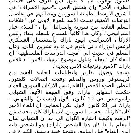
كلينتون بوجوب ان "لا يكون امن طرف على حساب
الطرف الآخر" وان يتحقق الامن لـ"جميع الاطراف" في
الشرق الاوسط لطمأنة السوريين ومطالبهم في تفاصيل
الترتيبات الامنية, تحدث الاسد للمرة الاولى عن "علاقات
السلم العادية بين سورية واسرائيل" وان "السلام خيار
استراتيجي". وكان هذا كافياً للسماح للمعلم بلقاء رئيس
الاركان الاسرائيلي ايهود باراك والمستشار العسكري
لرئيس الوزراء داني ياتوم في 2 و3 تشرين الثاني. وقال
المعلم في حديث الى "مجلة الدراسات الفلسطينية" ان
اللقاء كان "ايجابياً وتناول موضوع ترتيبات الامن" اذ ناقش
باراك "الامور وترتيبات الامن بجدية".
ونتيجة وصول تقارير وانطباعات ايجابية للاسد من
كريستوفر وروس والمعلم ونتيجة اتصالات كلينتون,
اعطي الضوء الاخضر للقاء رئيس الاركان السوري العماد
حكمت الشهابي بباراك وفق الصيغة الآتية: الشهابي
رابينوفيتش في 19 كانون الاول (ديسمبر) والشهابي -
باراك في 21 كانون الاول. لكن المفاجئ ان اللقاء الاخير
كان "كارثياً", بحسب السوريين, لأن باراك كان يتحدث عن
"الرسم وكيفية اختياره الالوان الى حد ان الشهابي سأل
المعلم ما اذا كان هذا الشخص (باراك) هو الشخص ذاته
الذي التقاه" قبل اسابيع. ونتيجة خيبة دمشق الكبيرة في