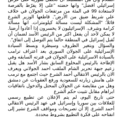
إسرائيلي افضل" وانها حضته "على إلا يفرّط بالفرصة
لاستعادة 99 في المئة من مرتفعات الجولان في خلاف
على شريط ضيق من الأرض", قاطعها الوزير الشرع
قائلاً: "المشكلة ليست مسألة كيلومترات. انها مسألة
كرامة وشرف. الإسرائيليون لا يخسرون إذا أعادوا أرضنا.
لا يمكن لأحد أن يفعل اكثر من الرئيس الأسد لضمان أن
تُقبل إسرائيل في المنطقة حالما يتم التوصل إلى اتفاق".
والسؤال وبتغير الظروف وسيطرة وبسط السيادة
الإسرائيلية على الجولان السوري بعد اعتراف ترامب
بالسيادة الاسرائيلية على الجولان في فترته السابقه وفي
الإطاحة بالرئيس المخلوع السابق بشار الأسد هل يقبل
زعيم جبهة تحرير الشام الملقب احمد الجولاني ويعرف
الان بالرئيس الانتقالي أحمد الشرع حيث اجتمع مع ترمب
على هامش زيارته للسعودية ورفع العقوبات عن دمشق
وهل من مقايضة عن الجولان المحتل والدخول باتفاقيات
ابراهام مقابل تثبيت حكم الشرع
حتى تاريخ اليوم، لم يتم الإعلان عن تطبيع رسمي
للعلاقات بين سوريا وإسرائيل في عهد الرئيس الانتقالي
أحمد الشرع. إلا أن تصريحات ومواقف الشرع تشير إلى
انفتاحه على فكرة التطبيع بشروط محددة.