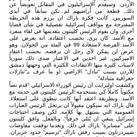
الأردن. وسيقدم الإسرائيليون في المقابل تعويضاً عن
ذلك, قطعة من أراضيهم لم تكن سابقاً في أيدي
السوريين. كانت فكرة باراك ان يرزم هذه الخريطة
المقترحة مع مواقف إسرائيلية تفصيلية في شأن قضايا
أخرى, وان يقوم الرئيس كلينتون بتقديمها في لقاء منفرد
مع الأسد. كان يرى, بحسب اعتقاده, انه يعرض على
الأسد الفرصة لاستعادة 99 في المئة من الجولان, وهو
عرض لن يمكن لأي رجل ان يرفضه, بحسب اعتقاد
الاميركيين, غير اخذين في الاعتبار صدى ذلك سورياً
لاسباب كثيرة بينها الانتقادات الكثيرة التي وجهتها دمشق
للاردن بسبب "تبادل" الاراضي او ما عرف بـ"تنازلات
جغرافية متبادلة".
وكشفت اولبرايت ان رئيس الوزراء الاسرائيلي "قدم نصاً
مكتوباً كاملاً كي يستخدمه الرئيس كلينتون في حديثه مع
الأسد. وبطريقة اعتقد أنها كانت تنطوي على استعلاء,
قال باراك انه سيكون مقبولاً ان يرتجل الرئيس العبارات
العمومية التي يستهل بها كلامه, لكن وصف احتياجات
إسرائيل ينبغي ان يُتلى حرفياً". وبالفعل, وافق كلينتون
على "مسايرة" باراك في ذلك. وبعدما توقفت مفاوضات
شيبردزتاون بسبب رفض باراك "ترسيم" حدود حزيران,