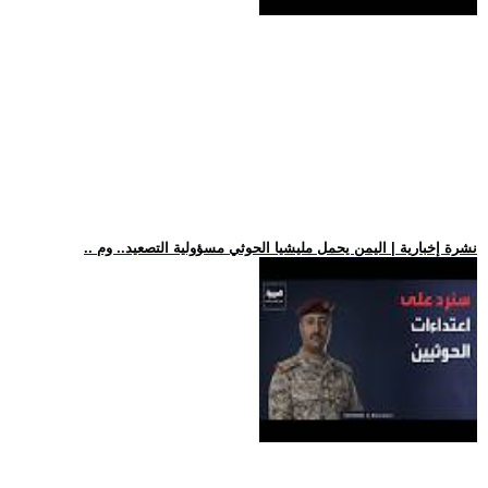
.. نشرة إخبارية | اليمن يحمل مليشيا الحوثي مسؤولية التصعيد.. وم