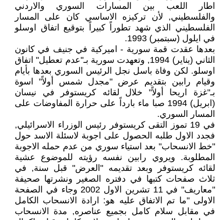
اطار اللعب بين المسارات السوري والاردني
والفلسطيني, لأن تركيزه الاساسي كان على المسار
الفلسطيني الذي شهد تطوراً كبيراً بتوقيع اتفاق اوسلو
في ايلول (سبتمبر) 1993.
بعدها عقدت قمة سورية - اميركية في جنيف في كانون
الثاني (يناير) 1994, وتعهدت سورية بـ"عدم تعطيل" اتفاق
اوسلو. لكن وفاة باسل نجل الرئيس السوري بعدها بأيام
وقيام رابين بتقديم عرض "مجدل شمس أولاً" اسوة
بـ"غزة اريحا أولاً" خلال لقائه كريستوفر في نيسان
(ابريل) 1994 صبا ماء بارداً على حرارة المفاوضات على
المسار السوري.
في 19 تموز التقى كريستوفر رئيس الوزراء الاسرائيلي,
فجدد الاول طلبه الحصول على اجوبة لاسئلة الاسد حول
"خط الانسحاب" بعد استياء سوري من عدم حمله الاجوبة
المطلوبة. ويروي رابين نفسه رؤيته للموضوع عشية
لقائه كريستوفر وبعد تقديمه "العرض" قبل سنة, في
ثلاث صفحات كتبها في دفتره الصغير ونشرتها صحيفة
"معاريف" في 11 تشرين الاول 2002 وجاء في الصفحة
الاولى "ما تم الاتفاق عليه هو: ارادة الانسحاب الكامل
في مقابل سلام كامل بجميع عناصره, مدة الانسحاب