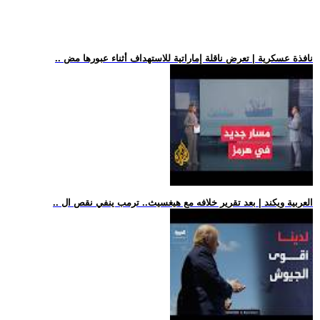
.. نافذة عسكرية | تعرض ناقلة إماراتية للاستهداف أثناء عبورها مض
.. العربية ويكند | بعد تقرير خلافه مع هيغسيث.. ترمب ينفي نقص ال