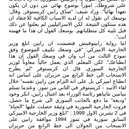
على شروطك, اموراً بوضوح نهائي من دون ان يكون
تعهداً نهائياً". وزاد شيف: "صدّق رابين كريستوفر, وقال:
بوسعك ان تقول له ان لديه الاسباب الكافية للاعتقاد ان
هذه ستكون النتيجة, لكن الاسرائيليين لم يعلنوا عن ذلك
قبل تلبية كل متطلباتهم. بوسعك القول ان هذا ما فهمته
انت".
اما رواية رابينوفيتش فتضمنت ان رابين ابلغ وزير
الخارجية الاميركي: "في وسعك تكييف الموضوع وفق
نموذج الثالث من آب وان في وسعك القول ان هذا
انطباعك". لكن المعلم, الذي يعمل حالياً معاوناً لوزير
الخارجية السوري, قال ان كريستوفر "لم يطرح
الانسحاب الى خط الرابع من حزيران على اساس انه
انطباع اميركي بل على انه التزام من رابين نفسه" خلال
لقاء الاسد - كريستوفر في الثاني من تموز. وعندما تسلم
بنيامين نتانياهو رئاسة الوزراء بعد اغتيال رابين, انكر وجود
"وديعة" ما دفع بالجانب السوري الى شرح ما حصل.
فروت الخارجية السورية في وثيقة حصلت عليها "الحياة"
في 2 تشرين الاول 1999 : "ابلغ وزير الخارجية الاميركي
السابق سورية في تموز 1994 موافقة رابين على
الانسحاب من الجولان الى خط الرابع من حزيران