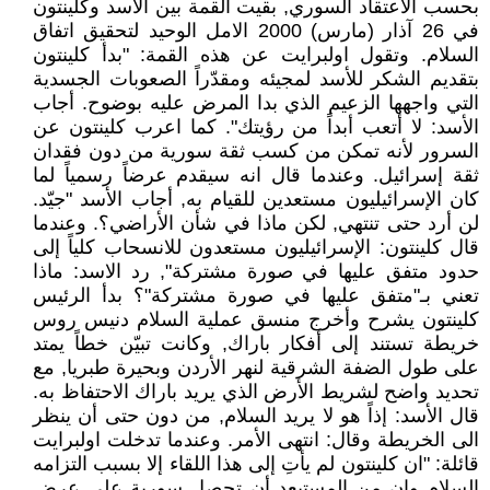
بحسب الاعتقاد السوري, بقيت القمة بين الاسد وكلينتون
في 26 آذار (مارس) 2000 الامل الوحيد لتحقيق اتفاق
السلام. وتقول اولبرايت عن هذه القمة: "بدأ كلينتون
بتقديم الشكر للأسد لمجيئه ومقدّراً الصعوبات الجسدية
التي واجهها الزعيم الذي بدا المرض عليه بوضوح. أجاب
الأسد: لا أتعب أبداً من رؤيتك". كما اعرب كلينتون عن
السرور لأنه تمكن من كسب ثقة سورية من دون فقدان
ثقة إسرائيل. وعندما قال انه سيقدم عرضاً رسمياً لما
كان الإسرائيليون مستعدين للقيام به, أجاب الأسد "جيّد.
لن أرد حتى تنتهي, لكن ماذا في شأن الأراضي؟. وعندما
قال كلينتون: الإسرائيليون مستعدون للانسحاب كلياً إلى
حدود متفق عليها في صورة مشتركة", رد الاسد: ماذا
تعني بـ"متفق عليها في صورة مشتركة"؟ بدأ الرئيس
كلينتون يشرح وأخرج منسق عملية السلام دنيس روس
خريطة تستند إلى أفكار باراك, وكانت تبيّن خطاً يمتد
على طول الضفة الشرقية لنهر الأردن وبحيرة طبريا, مع
تحديد واضح لشريط الأرض الذي يريد باراك الاحتفاظ به.
قال الأسد: إذاً هو لا يريد السلام, من دون حتى أن ينظر
الى الخريطة وقال: انتهى الأمر. وعندما تدخلت اولبرايت
قائلة: "ان كلينتون لم يأتِ إلى هذا اللقاء إلا بسبب التزامه
السلام وان من المستبعد أن تحصل سورية على عرض