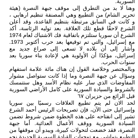
السورية.
وهنا لا بد من التطرق إلى موقف جبهة النصرة (هيئة
تحرير الشام) من التطبيع وهي المصنفة تنظيم ارهابي ،
و كانت في السابق مرتبطة بتنظيم القاعدة، وقد أعلن
الشرع لاحقًا قطع تلك العلاقة. بعد توليه الرئاسة، أكد
الشرع أن سوريا ستلتزم باتفاقية فك الاشتباك لعام 1974
مع إسرائيل، والتي تم توقيعها بعد حرب أكتوبر 1973.
وأشار إلى أن بلاده لا تسعى إلى صراع جديد مع
إسرائيل، مؤكدًا أن الأولوية هي لإعادة بناء سوريا بعد
سنوات الحرب.
وبالمختصر وخلاصة القول إن هناك مائة علامة استفهام
وسؤال عن جبهة النصرة وما إذا كانت ستواصل مشوار
المفاوضات الذي سار عليه نظام الأسد وهل ستتمسك
بالشروط والسيادة السورية على كامل الأراضي السورية
قبل الرائع من حزيران ٦٧
لحد الان لم يتم تطبيع العلاقات رسميًا بين سوريا
وإسرائيل حتى الآن، فإن تصريحات الرئيس أحمد الشرع
تشير إلى انفتاحه على هذه الخطوة ضمن شروط تضمن
السيادة السورية ووقف الأعمال العدائية. أما جبهة
النصرة، فقد خضعت لتحولات كبيرة، ويبدو أن موقفها من
التطبيع يتماشى مع توجهات القيادة السورية الجديدة نحو