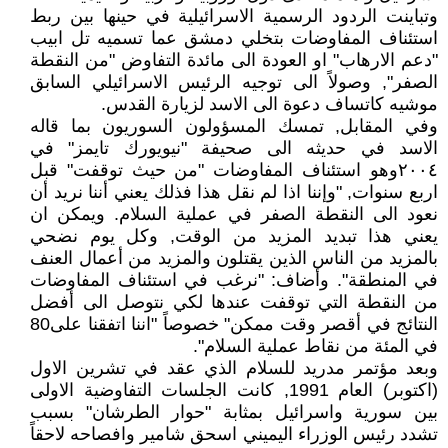
وتباينت الردود الرسمية الاسرائيلية في حينها بين ربط
استئناف المفاوضات بتخلي دمشق عما تسميه تل ابيب
"دعم الارهاب" او العودة الى مائدة التفاوض "من النقطة
الصفر", وصولاً الى توجيه الرئيس الاسرائيلي السابق
موشيه كاتساف دعوة الى الاسد لزيارة القدس.
وفي المقابل, تمسك المسؤولون السوريون بما قاله
الاسد في حديثه الى صحيفة "نيويورك تايمز" في
٢٠٠٤وهو استئناف المفاوضات "من حيث توقفت" قبل
اربع سنوات, "وإننا اذا لم نقل هذا فذلك يعني أننا نريد أن
نعود الى النقطة الصفر في عملية السلام. ويمكن ان
يعني هذا تبديد المزيد من الوقت, وكل يوم نضحي
بالمزيد من الناس الذين يقتلون والمزيد من أعمال العنف
في المنطقة". وأضاف: "نرغب في استئناف المفاوضات
من النقطة التي توقفت عندها لكي نتوصل الى أفضل
النتائج في أقصر وقت ممكن" خصوصاً "اننا اتفقنا على80
في المئة من نقاط عملية السلام".
وبعد مؤتمر مدريد للسلام الذي عقد في تشرين الاول
(اكتوبر) العام 1991, كانت الجلسات التفاوضية الاولى
بين سورية واسرائيل بمثابة "حوار الطرشان" بسبب
تشدد رئيس الوزراء اليميني اسحق شامير وافصاحه لاحقاً