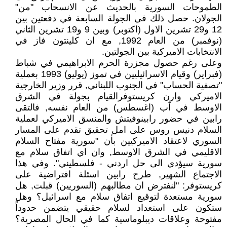
الطموحات السورية بالحديث عن الانسحاب "من"
الجولان. حصل ذلك في الجولة السابعة في دفعتين بين
12 و29 تشرين الاول (اكتوبر) وبين 9 و19 تشرين الثاني
(نوفمبر) من العام 1992, مع ان كلينتون فاز في
الانتخابات الاميركية بين الجولتين.
وعلى رغم حصول مجزرة الحرم الابراهيمي في شباط
(فبراير) وقيام الاسرائيليين في تموز (يوليو) 1993 بعملية
"تصفية الحساب" في الجنوب اللبناني, قرر وزير الخارجية
الاميركي وارن كريستوفرالقيام بجولة في الشرق
الاوسط في آب (اغسطس) من العام نفسه, فالتقى
رابين في حضور رابينوفيتش والمنسق الاميركي لعملية
السلام دنيس روس على امل تحقيق تقدم على المسار
السوري لاعتقاد الاميركيين بأن "سورية مفتاح السلام
الاقليمي في الشرق الاوسط, وان اي اتفاق سلام مع
سورية سيؤدي الى حل اردني - فلسطيني". وفي هذا
الاجتماع الشهير, طرح رابين اسئلة افتراضية على
كريستوفر: "لنفترض ان مطالبهم (السوريين) قبلت, هل
سورية مستعدة لتوقيع اتفاق سلام مع اسرائيل؟ وهل
ستكون على استعداد لسلام حقيقي يتضمن حدوداً
مفتوحة وعلاقات ديبلوماسية كما في الحال المصرية؟