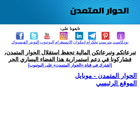
تابعونا على:
بودكاست
بنترست
تيلكرام
لينكدإن
الانستغرام
اليوتيوب
التويتر
الفيسبوك
تبرعاتكم وتبرعاتكن المالية تحفظ استقلال الحوار المتمدن،
فشاركونا في دعم استمرارية هذا الفضاء اليساري الحر
[اشترك في قناة ‫«الحوار المتمدن» على اليوتيوب]
الحوار المتمدن - موبايل
الموقع الرئيسي