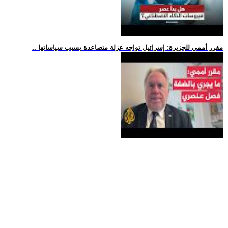
.. مقرر أممي للجزيرة: إسرائيل تواجه عزلة متصاعدة بسبب سياساتها