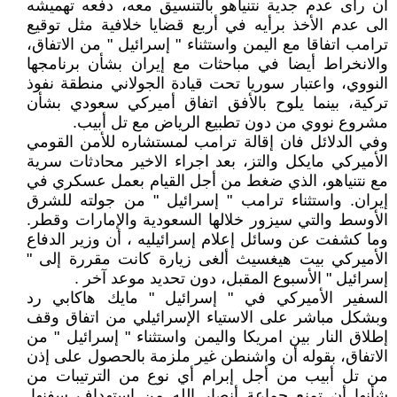
ان راى عدم جدية نتنياهو بالتنسيق معه، دفعه تهميشه
الى عدم الأخذ برأيه في أربع قضايا خلافية مثل توقيع
ترامب اتفاقا مع اليمن واستثناء " إسرائيل " من الاتفاق،
والانخراط أيضا في مباحثات مع إيران بشأن برنامجها
النووي، واعتبار سوريا تحت قيادة الجولاني منطقة نفوذ
تركية، بينما يلوح بالأفق اتفاق أميركي سعودي بشأن
مشروع نووي من دون تطبيع الرياض مع تل أبيب.
وفي الدلائل فان إقالة ترامب لمستشاره للأمن القومي
الأميركي مايكل والتز، بعد اجراء الاخير محادثات سرية
مع نتنياهو، الذي ضغط من أجل القيام بعمل عسكري في
إيران. واستثناء ترامب " إسرائيل " من جولته للشرق
الأوسط والتي سيزور خلالها السعودية والإمارات وقطر.
وما كشفت عن وسائل إعلام إسرائيليه ، أن وزير الدفاع
الأميركي بيت هيغسيث ألغى زيارة كانت مقررة إلى "
إسرائيل " الأسبوع المقبل، دون تحديد موعد آخر .
السفير الأميركي في " إسرائيل " مايك هاكابي رد
وبشكل مباشر على الاستياء الإسرائيلي من اتفاق وقف
إطلاق النار بين امريكا واليمن واستثناء " إسرائيل " من
الاتفاق، بقوله أن واشنطن غير ملزمة بالحصول على إذن
من تل أبيب من أجل إبرام أي نوع من الترتيبات من
شأنها أن تمنع جماعة أنصار الله من استهداف سفنها.