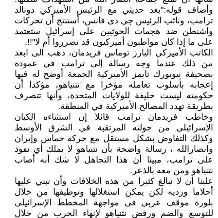
وأضاف قوله:"بعد حديثي مع الرئيس الأميركي دونالد
ترامب، ونائب الرئيس جي دي فانس، أستنتج أن تحركات
واشنطن ضد هجمات الحوثيين على إسرائيل ستعتمد
على ما إذا كان مواطنون أميركيون قد تضرروا أم لا"!!.
الكاتب الأميركي البارز توماس فريدمان، ذهب الى ابعد
من ذلك عندما وجه رسالة إلى ترامب في عموده
بصحيفة نيويورك تايمز الأميركية الجمعة أوضح له فيها
إعجابه بأسلوب تعامله مؤخرا مع نتنياهو، مؤكدا أن
حكومته ليست حليفة للولايات المتحدة، وأنها تتصرف
بطريقة تهدد المصالح الأميركية في المنطقة.
وخاطب فريدمان ترامب قائلا إن استثناءه الكيان
الإسرائيلي من جولته المرتقبة في الشرق الأوسط
وكذلك التفاوض بشكل مستقل مع حركة حماس وإيران
وانصارالله ، رسالة واضحة بأن نتنياهو لا يملك أي نفوذ
على ترامب، مبينا أن هذا التجاهل لا شك أنه أصاب
نتنياهو ومن معه بالذعر.
علينا أن لا نبالغ كثيرا من هذه الخلافات وأن نبني عليها
أحلاما ورديه لكن يمكن استغلالها وتوظيفها من خلال
بلورة موقف عربي في مواجهة المخطط الإسرائيلي
للتوسع والضم ورفض نتنياهو لإنهاء الحرب من خلال