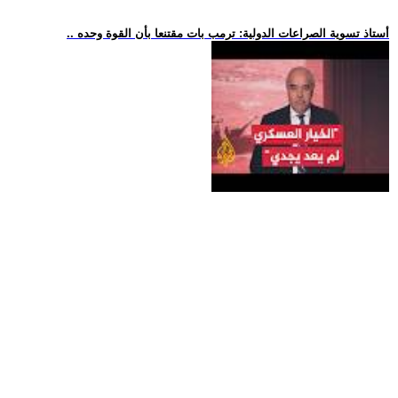
.. أستاذ تسوية الصراعات الدولية: ترمب بات مقتنعا بأن القوة وحده