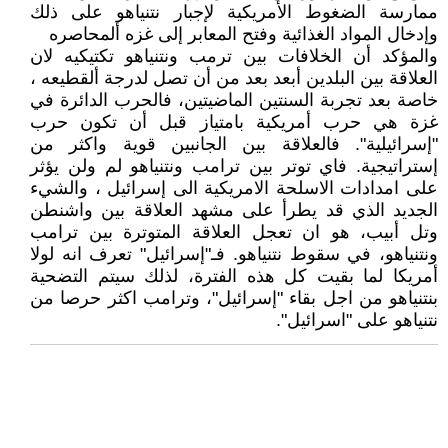
ممارسة الضغوط الأمريكية لإجبار نتنياهو على ذلك
وإدخال المواد الغذائية وفتح المعابر إلى غزه ألمحاصره
والمؤكد أن الخلافات بين ترمب ونتنياهو تكتيكيه لان
العلاقة بين البلدين أبعد بعد من أن تصل لدرجة ألقطيعه ،
خاصة بعد تجربة السنتين الماضيتين، فالحرب الدائرة في
غزة هي حرب أمريكية بامتياز قبل أن تكون حرب
"إسرائيلية". فالعلاقة بين الجانبين قوية واكثر من
إستراتيجية. فاي توتر بين ترامب ونتنياهو لم ولن يؤثر
على امدادات الاسلحة الامريكية الى إسرائيل ، والشيء
الجديد الذي قد يطرأ على مشهد العلاقة بين واشنطن
وتل أبيب، هو ان تعجل العلاقة المتوترة بين ترامب
ونتنياهو، في سقوط نتنياهو. فـ"إسرائيل" تعرف انه لولا
أمريكا لما بقيت كل هذه الفترة، لذلك سيتم التضحية
بنتنياهو من اجل بقاء "إسرائيل"، وترامب اكثر حرصا من
نتنياهو على "اسرائيل".