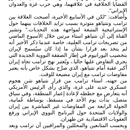
القضايا الخلافية في علاقتهما، وهي حرب غزة والعدوان
الإيراني".
وأضافت: "لكن في الأسابيع الأخيرة، أصبحت العلاقة بين
ترامب ونتنياهو متوترة بسبب تزايد الخلافات بينهما حول
الإستراتيجية المتبعة لمواجهة هذه التحديات." وتشير
القناة إلى أن نتنياهو استاء مرتين خلال الأسبوع الماضي
من تصريحات ترامب العلنية، خاصة عندما ذكر الأخير أنه
لم يتخذ بعد قرارا بشأن ما إذا كان سيُسمح لإيران
بتخصيب اليورانيوم في إطار الصفقة النووية الجديدة التي
يجري التفاوض عليها حاليا.، ويُعتبر نهج ترامب تجاه إيران
أكبر عقبة أمام نتنياهو، الذي صرَّح بشكل خاص بأنه يعتبر
مفاوضات ترامب مع إيران مضيعة للوقت.
من جهته، استاء ترامب من قرار نتنياهو شن هجوم
عسكري جديد على غزة، والذي رأى الرئيس الأمريكي
أنه يتعارض مع خططه لإعادة إعمار المنطقة، وفي سياق
متصل، بدأت يوم الأحد في مسقط، بوساطة عُمانية،
الجولة الرابعة من المفاوضات غير المباشرة بين إيران
والولايات المتحدة حول البرنامج النووي الإيراني ورفع
العقوبات الاقتصادية عن طهران.
وبحسب المتابعين والمحللين والمراقبين أن ترامب وبعد