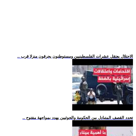
.. الاحتلال يعتقل عشرات الفلسطينيين ومستوطنون يحرقون منزلا قرب
.. تجدد القصف المتبادل بين الحكومة والحوثيين يهدد بمواجهة مفتوح