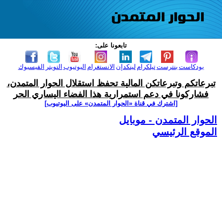
تابعونا على:
بودكاست
بنترست
تيلكرام
لينكدإن
الانستغرام
اليوتيوب
التويتر
الفيسبوك
تبرعاتكم وتبرعاتكن المالية تحفظ استقلال الحوار المتمدن،
فشاركونا في دعم استمرارية هذا الفضاء اليساري الحر
[اشترك في قناة ‫«الحوار المتمدن» على اليوتيوب]
الحوار المتمدن - موبايل
الموقع الرئيسي