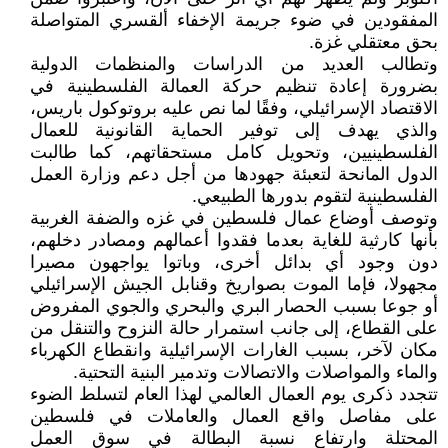
المفقودين في ضوء جريمة الإخفاء ألقسري المتواصلة
بحق معتقلي غزة.
وتطالب العديد من الدراسات والمنظمات الدولية
بضرورة إعادة تنظيم حركة العمالة الفلسطينية في
الاقتصاد الإسرائيلي، وفقًا لما نص عليه بروتوكول باريس،
والذي يهدف إلى توفير الحماية القانونية للعمال
الفلسطينيين، وتحويل كامل مستحقاتهم، كما طالبت
الدول المانحة لتعبئة جهودها من أجل دعم وزارة العمل
الفلسطينية لتقوم بدورها الطبيعي.
وتوصف أوضاع عمال فلسطين في غزه والضفة الغربية
بأنها كارثية للغاية بعدما فقدوا أعمالهم ومصادر دخلهم،
دون وجود أي بدائل أخرى، وباتوا يواجهون مصيرا
مجهولا، فإما الموت بصواريخ وقنابل الجيش الإسرائيلي
أو جوعا بسبب الحصار البري والبحري والجوي المفروض
على القطاع، إلى جانب استمرار حالة النزوح والتنقل من
مكان لآخر، بسبب الغارات الإسرائيلية وانقطاع الكهرباء
والماء والمواصلات والاتصالات وتدمير البنية التحتية.
تتجدد ذكرى يوم العمال العالمي لهذا العام لتسلط الضوء
على مفاصل واقع العمال والعاملات في فلسطين
المحتلة وارتفاع نسبة البطالة في سوق العمل