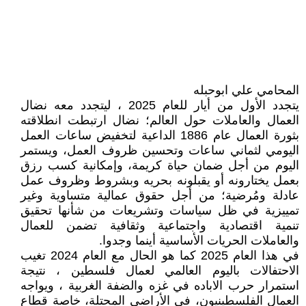
المحامي علي ابوحبله
يتجدد الأول من أيار للعام 2025 ، ليتجدد معه نضال
العمال والعاملات حول العالم؛ نضال ارتبطت انطلاقته
بثورة العمال عام 1886 الداعية لتخفيض ساعات العمل
اليومي لثماني ساعات وتحسين ظروف العمل، ويستمر
اليوم من أجل ضمان حياة كريمة، وإمكانية كسب رزق
بعمل يختارونه أو يقبلونه بحريه وبشروط وظروف عمل
عادلة ومُرضية؛ من أجل حقوق عمالية متساوية وغير
تمييزية في ظل سياسات وتشريعات من شأنها تحقيق
تنمية اقتصادية واجتماعية وثقافية تضمن للعمال
والعاملات الحريات الأساسية أينما وجدوا.
في هذا العام 2025 كما هو الحال مع العام 2024 تغيب
الاحتفالات باليوم العالمي لعمال فلسطين ، نتيجة
استمرار حرب الاباده في غزه والضفة الغربية ، ويواجه
العمال الفلسطينيون، في الأراضي المحتلة، خاصة قطاع