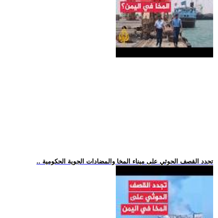
.. تجدد القصف الحوثي على ميناء المخا والمضادات الجوية الحكومية