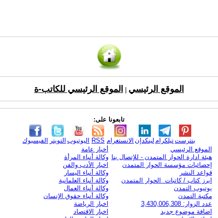
الموقع الرئيسي
الموقع الرئيسي للكاتب-ة
|
تابعونا على:
بنترست
تيلكرام
لينكدإن
الانستغرام
RSS
اليوتيوب
التويتر
الفيسبوك
الموقع الرئيسي
أخبار عامة
هيئة ادارة الحوار المتمدن - للإتصال بنا
وكالة أنباء المرأة
إحصائيات مؤسسة الحوار المتمدن
اخبار الأدب والفن
قواعد النشر
وكالة أنباء اليسار
ابرز كتاب / كاتبات الحوار المتمدن
وكالة أنباء العلمانية
يوتيوب التمدن
وكالة أنباء العمال
مكتبة التمدن
وكالة أنباء حقوق الإنسان
عدد الزوار: 3,430,006,308
اخبار الرياضة
اضافة موضوع جديد
اخبار الاقتصاد