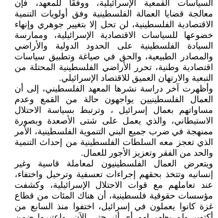
السياسات القمعية الإسرائيلية، ووفقًا للمعهد، فإن
معالجة قضايا العمالة الفلسطينية وفق أولويات التنمية
الاقتصادية الفلسطينية، لن تحل إلا بتغيير جوهري وإنهاء
خضوعها للسياسات الاقتصادية الإسرائيلية، وممارسة
السيادة الفلسطينية على الحدود الدولية والأراضي
والمصادر الطبيعية، والحق في صياغة وتطبيق سياسات
اقتصادية وطنية، تحرر الأراضي الفلسطينية المحتلة من
التبعية والارتهان العميق للاقتصاد الإسرائيلي.
وأظهرت آخر دراسة نشرها المعهد الفلسطيني، إلى أن
العمال الفلسطينيين يواجهون حالة من القمع وعدم
مساواتهم بعمال إسرائيل ، وترتبط بسياسة الاحتلال
الاستيطاني، والذي يعمل على شتى الأصعدة وبصورة
ممنهجة في ضرب جميع البني التنموية الفلسطينية، الأمر
الذي تعجز معه السلطات الفلسطينية من إحداث التنمية
والحد من الفقر وتعزيز الأجور للعمال.
ويتعرض العمال الفلسطينيون لمعاملة قاسية وغير
إنسانيه وتتخذ بحقهم إجراءات تعسفية وترحيل واختفاء،
عند تعاملهم مع قوات الاحتلال الإسرائيلية، وكشفت
مؤسسات حقوقية فلسطينية، أن هناك المئات من قطاع
غزة كانوا يعملون في إسرائيل، اختفوا منذ السابع من
أكتوبر ولم يظهر لهم أي أثر حتى الآن، واعتبروا ضمن