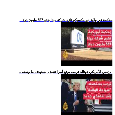
.. محكمة في ولاية نيو مكسيكو تلزم شركة ميتا بدفع 567 مليون دولا
.. الرئيس الأمريكي دونالد ترمب يوقع أمرا تنفيذيا يستهدف ما وصفه