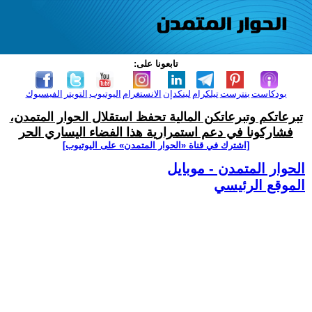
تابعونا على:
بودكاست
بنترست
تيلكرام
لينكدإن
الانستغرام
اليوتيوب
التويتر
الفيسبوك
تبرعاتكم وتبرعاتكن المالية تحفظ استقلال الحوار المتمدن،
فشاركونا في دعم استمرارية هذا الفضاء اليساري الحر
[اشترك في قناة ‫«الحوار المتمدن» على اليوتيوب]
الحوار المتمدن - موبايل
الموقع الرئيسي