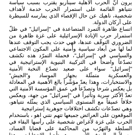
يرون أنّ الحرب الأهلية سيناريو يقترب بسبب سياسة
نتنياهو القائمة على استمرار الحرب خدمة لأهداف
شخصية، ناهيك عن حال الإقصاء الذي يمارسه للسيطرة
على أركان الدولة.
اتساع ظاهرة التمرد المتصاعدة في "إسرائيل" في ظلّ
استمرار حرب الإبادة الإسرائيلية على غزة ظاهرة من
الضروري التوقّف عندها، فهي حدث يجب التوقف عندها
لما لها من أبعاد سياسية وأمنية على المكون الاجتماعي
والسياسي في "إسرائيل"، فحملة التمرّد هذه تكشف
تصدّعاً واضحاً في التركيبة البنيوية الإستراتيجية في
"إسرائيل" سواء على صعيد تصدّع النخبة الأمنية
والعسكرية متمثّلة بجهاز الموساد و"الجيش"
والاستخبارات، وهذا يعدّ مؤشّراً بالغ الأهمية في المعادلة
بل يعكس شرخاً وتصدّعاً في عمق المؤسسة الأمنية التي
تعدّ الأكثر سرية وتأثيراً في "إسرائيل" من جهة، ويعكس
خلافاً عميقاً مع المستوى السياسي الذي يمثّله نتنياهو،
وهي تصدّعات تكشف اختلافات جوهرية إستراتيجية
الموقعون على العرائض جميعها تتهم نتني اهو ، باستخدام
الحرب على غزة لأغراض شخصية على رأسها البقاء في
السلطة والتهرّب من المحاكمة على قضايا الفساد،