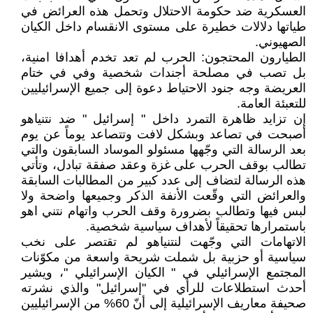
العسكرية ضد حكومة الاحتلال وتحمل هذه العرائض في
طياتها دلالات خطيرة على مستوى الانقسام داخل الكيان
الصهيوني.
الطيارون المحتجون: الحرب لم تعد تخدم أهدافا امنية،
بل تصب في مصلحة أجندات شخصية وفي في ختام
العريضة وجه جنود الاحتياط دعوة إلى جميع الإسرائيليين
للتعبئة العامة.
إن تزايد ظاهرة التمرد داخل " إسرائيل " ضد نتنياهو
أصبحت في تصاعد وبشكل لافت وتتصاعد يوماً عن يوم
بعد الرسالة التي وجّهها مسئولو الموساد السابقون والتي
تطالب بوقف الحرب على غزة وعقد صفقة تبادل، وتأتي
هذه الرسالة لتضاف إلى عدد كبير من المطالبات السابقة
والعرائض التي وقّعت الأنفة الذكر وجميعها واضحة ولا
لبس فيها وتطالب بضرورة وقف الحرب واتهام نتني اهو
باستمرارها تحقيقاً لأهداف سياسية شخصية.
الاتهامات التي وجّهت لنتنياهو لم تقتصر على نخب
سياسية أو حزبية بل شملت شريحة واسعة من مكوّنات
المجتمع الإسرائيلي في " الكيان الإسرائيلي "، ويشير
أحدث استطلاعات للرأي في "إسرائيل" والذي نشرته
صحيفة معاريف الإسرائيلية إلى أنّ 60% من الإسرائيليين