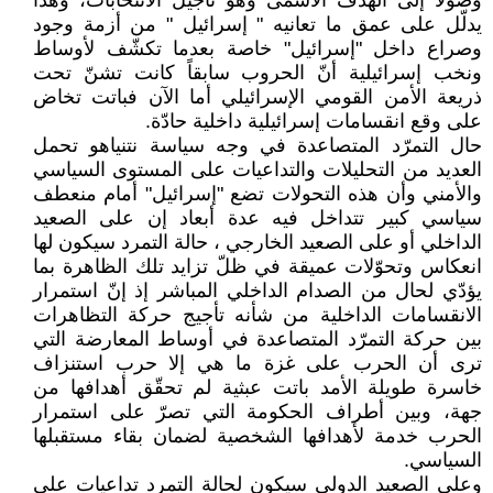
وصولاً إلى الهدف الأسمى وهو تأجيل الانتخابات، وهذا
يدلّل على عمق ما تعانيه " إسرائيل " من أزمة وجود
وصراع داخل "إسرائيل" خاصة بعدما تكشّف لأوساط
ونخب إسرائيلية أنّ الحروب سابقاً كانت تشنّ تحت
ذريعة الأمن القومي الإسرائيلي أما الآن فباتت تخاض
على وقع انقسامات إسرائيلية داخلية حادّة.
حال التمرّد المتصاعدة في وجه سياسة نتنياهو تحمل
العديد من التحليلات والتداعيات على المستوى السياسي
والأمني وأن هذه التحولات تضع "إسرائيل" أمام منعطف
سياسي كبير تتداخل فيه عدة أبعاد إن على الصعيد
الداخلي أو على الصعيد الخارجي ، حالة التمرد سيكون لها
انعكاس وتحوّلات عميقة في ظلّ تزايد تلك الظاهرة بما
يؤدّي لحال من الصدام الداخلي المباشر إذ إنّ استمرار
الانقسامات الداخلية من شأنه تأجيج حركة التظاهرات
بين حركة التمرّد المتصاعدة في أوساط المعارضة التي
ترى أن الحرب على غزة ما هي إلا حرب استنزاف
خاسرة طويلة الأمد باتت عبثية لم تحقّق أهدافها من
جهة، وبين أطراف الحكومة التي تصرّ على استمرار
الحرب خدمة لأهدافها الشخصية لضمان بقاء مستقبلها
السياسي.
وعلى الصعيد الدولي سيكون لحالة التمرد تداعيات على