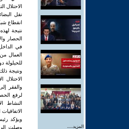
الاحتلال ا
نقل البضائ
انقطاع شبكا
الحصار وال
في الداخل
للحيلولة د
ونتيجة ذلك
الاحتلال ا
والفقر إل
لرفع الحصا
النشاط ال
الاتفاقيات 
ويؤكد رئي
المزيد.....
وصلت إلى 