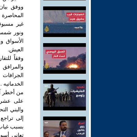
ووفق بيان
المحاصرة م
غير مسبوق
ونور شمس و
الأسواق ور
العيش.
وفقاً للتق
والمرافق ا
الجرافات ا
الخدماتيه .
من أخطر آث
على عشرين
والبني الت
إلى تراجع 
بسبب غياب 
تعاني أسو