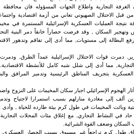
 الغرفة التجارية واطلاع الجهات المسؤوله فان محافظة
ن قبل الاحتلال الصهيوني تعاني من أزمة اقتصادية واجتماع
ة نتيجة العمليات العسكرية الإسرائيلية المستمرة في مخي
تهجير السكان , وقد فرضت حصاراً خانقاً دمر البنية التح
فع البطالة إلى مستويات, مما أدى إلى تفاقم وتدهور الاق
ارير, دمرت قوات الاحتلال الإسرائيلية عمداً الطرق, ودمرت
لتجارية, مما أدى إلى شلل شبه كامل للأنشطة الاقتصادية.
لعسكرية بتجريف المناطق الرئيسية وتدمير المرافق والبني
ار الهجوم الإسرائيلي اجبار سكان المخيمات على النزوح واضط
 ألف إلى مغادرة منازلهم بسبب استمرارا لاجتياح وتدمير
حتية وبائت المخيمات في طول كرم بيئة طارده للحياة , وأدى ه
حاد في النشاط التجاري, مع إغلاق مئات المحلات التجارية
السكان وضعف القوة الشرائية.
اق طول كرم تراجعاً غير مسبوق بسبب الحصار العسكري, 