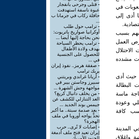
-
قتلى وجرحى بانفجار
صعوبات في
عبوة ناسفة استهدفت
ا أدى إلى
حافلة ركاب في جرمانا ب
...
تصادية.
-
ترامب حول طلب
أوكرانيا صواريخ باتريوت:
كرم وظائفهم بسبب
نحن بحاجة إليها أيضا ...
فرص العمل
-
ترامب يحظر السياحة
بهدف ولادة الأطفال
الاحتلال
للحصول على الجنسية
يود وعقوبات مشدده
في ...
-
صفقة هرمز.. نفوذ إيران
يربك ترامب
, حيث أدى
-
أريانا غراندي وبريتني
سبيرز وجاستن بيبر في
 البطالة
مواجهة وحش الشهرة ...
اجة ماسة
-
من يخلف دانيال كريغ؟
العد التنازلي للكشف عن
حلي وعودة
جيمس بوند الجديد ...
-
بعد صدمة سبتة.. ما أكبر
حسب كافة
تحدٍّ يواجه أوروبا في ملف
الهجرة؟
-
إصابات لا تُرى.. حرب
 المدينة
إيران تعيد فتح ملف أدمغة
ة وإغلاق
الجنود الأمريك ...