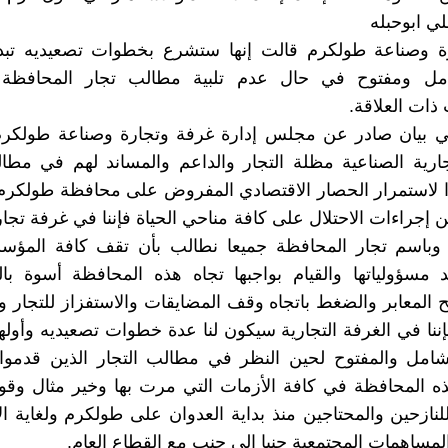
ي ابوحبله
ة وصناعة طولكرم قالت إنها ستشرع بخطوات تصعيديه تبد
مل ومفتوح في حال عدم تلبية مطالب تجار المحافظة
ات العلاقة.
ي بيان صادر عن مجلس إدارة غرفة وتجارة وصناعة طولكر
جارية الصناعية مظلة التجار والداعم والمساند لهم في مطالب
 لاستمرار الحصار الاقتصادي المفروض على محافظة طولكرم 
 إجراءات الاحتلال على كافة مناحي الحياة فإننا في غرفة تجا
باسم تجار المحافظة جميعا نطالب بأن تقف كافة المؤ
د مسؤولياتها والقيام بواجبها تجاه هذه المحافظة أسوة ب
ح المعابر والضغط باتجاه وقف المضايقات والاستفزاز للتجار و
فإننا في الغرفة التجارية سيكون لنا عدة خطوات تصعيديه وأوله
شامل والمفتوح لحين النظر في مطالب التجار الذين قدموا 
ه المحافظة في كافة الأزمات التي مرت بها وخير مثال وقو
نازحين والمحتاجين منذ بداية العدوان على طولكرم ولغاية ال
المساهمات المجتمعية جنبا إلى جنب مع القطاع العام.