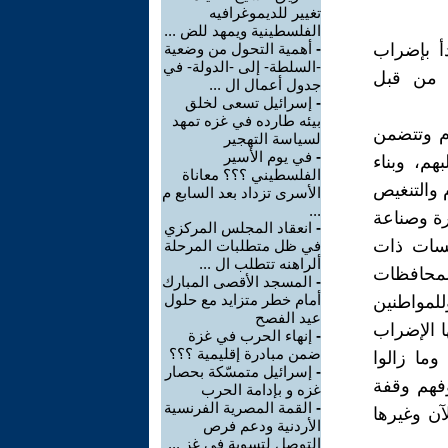
تغيير للديموغرافيه
الفلسطينية ويمهد للض ...
أ بإضراب
-
أهمية التحول من وضعية
-السلطة- إلى -الدولة- في
 من قبل
جدول أعمال ال ...
-
إسرائيل تسعى لخلق
بيئه طارده في غزه تمهد
م وتتضمن
لسياسة التهجير
-
في يوم الأسير
هم، وبناء
الفلسطيني ؟؟؟ معاناة
والتنغيص
الأسرى تزداد بعد السابع م
...
رة وصناعة
-
انعقاد المجلس المركزي
سسات ذات
في ظل متطلبات المرحلة
ألراهنه تتطلب ال ...
المحافظات
-
المسجد الأقصى المبارك
أمام خطر متزايد مع حلول
للمواطنين
عيد الفصح
ا الإضراب
-
إنهاء الحرب في غزة
ضمن مبادرة إقليمية ؟؟؟
وما زالوا
-
إسرائيل متمسّكة بحصار
فهم وقفة
غزه و بإدامة الحرب
-
القمة المصرية الفرنسية
آن وغيرها
الأردنية ودعم فرص
التوصل لتسوية في غز ...