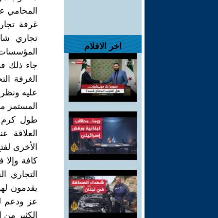
المحامي عل
غرفة تجار
تجاري شا
اخر الافلام
المؤسسات ذ
جاء ذلك ف
الغرفة الت
عليه ونظرا
المستمر من
طول كرم و
العلاقة عن
الأخرى لفت
كافة وإلا 
التجاري ال
يقدمون لهذ
عز ودعم لل
الكثير من 