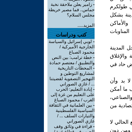
-
زامير يعلن ملاحقة نخبة
تجاريا في مخيمي طولكرم
حماس.. فما مصير خريطة
 المدينة بشكل
مجلس السلام؟
 والأماكن
المزيد.....
نظام المناوبات
كتب ودراسات
-
لوبي إسرائيل والسياسة
الخارجية الأميركية /
 المدينة
محمود الصباغ
عسكرية والإغلاق
-
خطة ترامب: بين النص
والتطبيق / معتصم حمادة
ما أدى إلى انخفاض حاد في
-
المحطات التاريخية
لمشاريع التوطين و
التهجير التصفوية لقضيتنا
لا بد وأن
... / غازي الصوراني
 ما أمكن
-
إبادة التعليم: الحرب
على التعليم من غزة إلى
والصناعي،
الغرب / محمود الصباغ
تصادية من
-
بين العلمانية في الثقافة
السياسية الفلسطينية
والتيارات السلف ... /
غازي الصوراني
الحالي لا
-
قراءة في وثائق وقف
 ومن دون
الحرب في قطاع غزة /