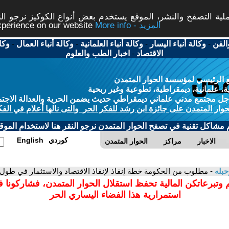
ة التصفح والنشر، الموقع يستخدم بعض أنواع الكوكيز نرجو النق
More info - المزيد
experience on our website
الفن
-
وكالة أنباء اليسار
-
وكالة أنباء العلمانية
-
وكالة أنباء العمال
-
وكا
الاقتصاد
-
اخبار الطب والعلوم
 الرئيسي لمؤسسة الحوار المتمدن
، علمانية، ديمقراطية، تطوعية وغير ربحية
ل مجتمع مدني علماني ديمقراطي حديث يضمن الحرية والعدالة الاجتم
حوار المتمدن على جائزة ابن رشد للفكر الحر والتى نالها أعلام في الفك
م مشاكل تقنية في تصفح الحوار المتمدن نرجو النقر هنا لاستخدام الموقع
كوردي
English
الاخبار
مراكز
الحوار المتمدن
حبله
- مطلوب من الحكومة خطة إنقاذ لإنقاذ الاقتصاد والاستثمار في طول
 وتبرعاتكن المالية تحفظ استقلال الحوار المتمدن، فشاركونا 
استمرارية هذا الفضاء اليساري الحر