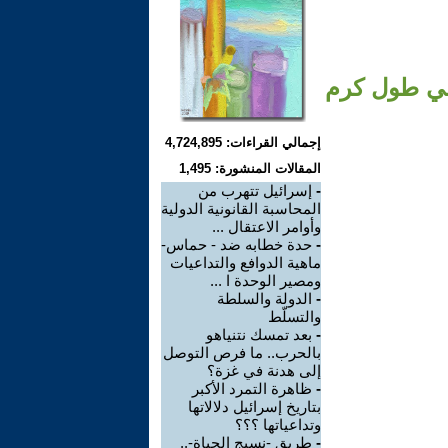
 في طول كرم
إجمالي القراءات: 4,724,895
المقالات المنشورة: 1,495
-
إسرائيل تتهرب من
المحاسبة القانونية الدولية
وأوامر الاعتقال ...
-
حدة خطابه ضد - حماس-
ماهية الدوافع والتداعيات
ومصير الوحدة ا ...
-
الدولة والسلطة
والتسلّط
-
بعد تمسك نتنياهو
بالحرب.. ما فرص التوصل
إلى هدنة في غزة؟
-
ظاهرة التمرد الأكبر
بتاريخ إسرائيل دلالاتها
وتداعياتها ؟؟؟
-
طريق -نسيج الحياة-..