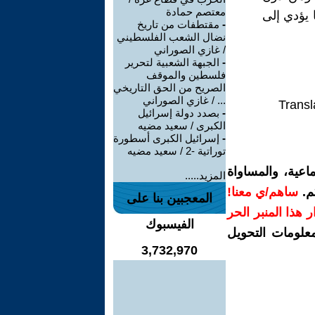
معتصم حمادة
 يؤدي إلى
-
مقتطفات من تاريخ
نضال الشعب الفلسطيني
/ غازي الصوراني
-
الجبهة الشعبية لتحرير
فلسطين والموقف
الصريح من الحق التاريخي
... / غازي الصوراني
Transl
-
بصدد دولة إسرائيل
الكبرى / سعيد مضيه
-
إسرائيل الكبرى أسطورة
توراتية -2 / سعيد مضيه
اعية، والمساواة
المزيد.....
م.
ساهم/ي معنا!
المعجبين بنا على
رار هذا المنبر الحر
الفيسبوك
معلومات التحويل
3,732,970