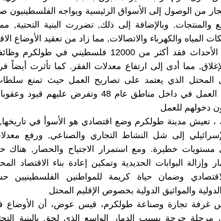
لتجار من الوصول إلى الأسواق الرئيسية ويواجه الفلسطينيون 
ع والمنتجات. وبالإضافة إلى ذلك, تضررت البنية التحتية, مم
ت المياه والكهرباء والاتصالات, مما زاد من تعقيد الأوضاع الاق
نتيجة لهذه الأحداث فقد أكثر من 12000 فلسطيني في طول
إغلاق, مما أدى إلى ارتفاع معدلات الفقر. كما تأثرت أيضاً 
 المحتل الذي يعتمد على تصاريح العمل حيث تمنع سلطات 
العمال من العمل في داخل مناطق عام 48 وتفرض عليهم ق
ون دخولهم للعمل
 ، تعيش مدينة طولكرم وضع اقتصادي هو الأسوأ في تاريخها
لإسرائيلي إلى شل النشاط التجاري والصناعي, ورفع معدلات
ى مستويات خطيرة. ومع استمرار الاجتياح والحصار, هناك ح
ر وإزالة البوابات الحديدية وتمكين إعادة بناء الاقتصاد الم
اقتصادي وضمان حياة كريمة للمواطنين الفلسطينيين 
الدولية والمواثيق الدولية بخصوص الإقليم المحتل
س غرفة تجارة وصناعة طولكرم، قيس عوض، أن الأوضاع في
مرحلة حرجة بسبب الدمار الواسع الذي لحق بالبنية التحتي