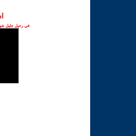
ا‫
في رحيل جليل شهبا