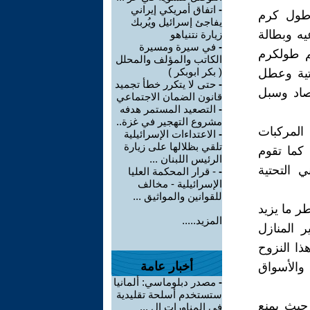
-
اتفاق أمريكي إيراني
 طول كرم
يفاجئ إسرائيل ويُربك
يه وبطالة
زيارة نتنياهو
-
في سيرة ومسيرة
م طولكرم
الكاتب والمؤلف والمحلل
( بكر ابوبكر )
تية وعطل
-
حتى لا يتكرر خطأ تجميد
تصاد وسبل
قانون الضمان الاجتماعي
-
التصعيد المستمر هدفه
مشروع التهجير في غزة..
 المركبات
-
الاعتداءات الإسرائيلية
تلقي بظلالها على زيارة
 كما تقوم
الرئيس اللبنان ...
 التحتية
-
- قرار المحكمة العليا
الإسرائيلية - مخالف
للقوانين والمواثيق ...
ر ما يزيد
المزيد.....
 المنازل
ذا النزوح
أخبار عامة
 والأسواق
-
مصدر دبلوماسي: ألمانيا
ستستخدم أسلحة تقليدية
حيث يمنع
في المناورات ال ...