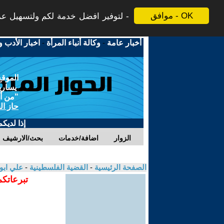
موافق - OK
لتوفير افضل خدمة لكم ولتسهيل عملي
أخبار عامة
-
وكالة أنباء المرأة
-
اخبار الأدب و
الموقع
يسارية
"من أج
حاز ال
إذا لديك
الزوار
اضافة/خدمات
بحث/الارشيف
الصفحة الرئيسية
-
القضية الفلسطينية
-
علي ابو
تبرعاتكم