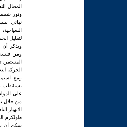
نهائي بسبب
لتقليل الخس
ويذكر أن 
الحركة التج
ومع استمرا
تستقطب مح
على المواط
من خلال تش
الانهيار التام
طولكرم الم
يمكن أن يس