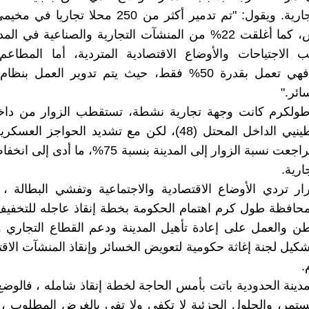
المحال التجارية. ويقول: "تم تدمير أكثر من 250 محلا 
ونور شمس، كما أغلقت 22% من المنشآت التجارية والصناعية في
 الاجتياحات والأوضاع الاقتصادية المتردية، أما المطاعم
السياحية، فهي تعمل بقدرة 50% فقط، حيث يتم تدوير العمل ب
ائر."
طولكرم كانت وجهة تجارية نشطة، تستقطب الزوار من داخل
ومن فلسطينيي الداخل المحتل (48)، لكن مع تشديد الحواجز ال
المستمر، تراجعت نسبة الزوار إلى المدينة بنسبة 75%، 
ارية.
ر تردي الأوضاع الاقتصادية والاجتماعية وتفشي البطالة ، 
افظة طول كرم اهتمام الحكومة بخطة إنقاذ عاجله للتخفيف
ن والعمل على إعادة تأهيل المدينة ودعم القطاع التجاري 
كيل لجنة إغاثة حكومية لتعويض الخسائر وإنقاذ المنشآت الاق
.
دينة الحدودية باتت بأمس الحاجة لخطة إنقاذ شامله ، فالوضع 
تمر، والحلول الجزئية لا تكفي ولا تفي بالغرض المطلوب ،