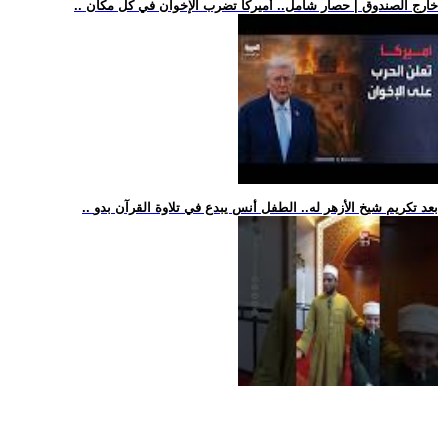
.. خارج الصندوق | حصار شامل.. أميركا تضرب الإخوان في كل مكان
.. بعد تكريم شيخ الأزهر له.. الطفل أنس يبدع في تلاوة القرآن بدو