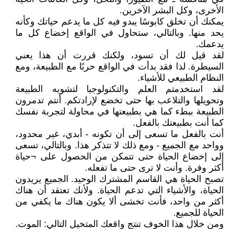
الأخرى، وكل البشر الآخرين.
يمكنك أن تخلق كابوسًا يبدو فيه كل ما يدعم حياتك وكأنه
يحد منها. وبالتالي، ستحاول في الواقع إخضاع كل ما
يدعمك.
لقد قيل لك أن تسود، ولكنك قررت أن هذا يعني
السيطرة. لذا فقد بدأت في الواقع حربًا مع الطبيعة، ومع
النظام الطبيعي للأشياء.
لقد استخدمتم العلم والتكنولوجيا لتشويه الطبيعة
وتحويلها والتلاعب بها حتى تخضع لإرادتكم. أنتم تدمرون
الطبيعة ببطء كما هي بطبيعتها في محاولة لتجربة نفسك
كما أنت بطبيعتك بالفعل.
أنت بالفعل ما تسعى إلى أن تكونه - أبدي، غير محدود،
وواحد مع الجميع - ومع ذلك لا تتذكر هذا. وبالتالي، تسعى
إلى إخضاع الحياة حتى تتمكن من الحصول على ¬حياة
أكثر وفرة. وأنت لا ترى حتى ما تفعله.
تصبح الحياة هي القاسم المشترك الوحيد. الجميع يريدون
الحياة، والأشياء التي تدعم الحياة. ولأنك تعتقد أن هناك
أكثر من واحد، فأنت تخشى ألا يكون هناك ما يكفي من
الحياة للجميع.
ومن خلال هذا الخوف تنتج واقعك المتخيل التالي: الموت.