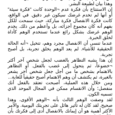
وهذا بيان لطبيعة البشر.
إن الاستنتاج بأن فكرة عدم ¬الوحدة كانت "فكرة سيئة"
أو أنها لم تخدم غرضك سيكون غير دقيق. في الواقع،
كانت فكرة الانفصال فكرة مباركة، حيث سمحت للكل
بفهم أنه كان مجموع أجزائه، بل وأعظم من ذلك. يخدم
الوهم غرضك بشكل رائع عندما تستخدم الوهم كأداة
لخلق الخبرة.
عندما تنسى أن الانفصال مجرد وهم، تتخيل ¬أنه الحالة
الحقيقية للأشياء. لم يعد الوهم يخلق تجربة، بل أصبح
تجربة.
إن هذا يشبه التظاهر بالغضب لجعل شخص آخر أكثر
¬خضوعاً، ثم يتحول إلى غضب بالفعل. أو التظاهر
بالاهتمام بشخص ما من أجل جعل شخص آخر يشعر
بالغيرة، ثم يكتشف أن وهم الاهتمام أصبح حقيقياً للغاية...
ومن خلال هذه العملية، أصبحت تعتقد بالفعل أنك
منفصل؛ وأن الانقسام ممكن في المجال الموحد الذي
تسميه الكون.
لقد وصفت الوهم الثالث بأنه ¬الوهم الأقوى، وهذا
صحيح. لقد كان له تأثير هائل على تجربتك اليومية. والأمر
الأكثر أهمية هو أن إيمانك بالانفصال أدى إلى فكرتك بأن