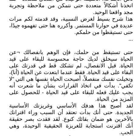
اتخذنا أشكالاً متعددة حتى نتمكن من ملاحظة وتجربة
مجد واقعنا الوحيد.
هذا شرح بسيط لغرض النسبية، وقد قدمته لكم مرات
عديدة في حوارنا المستمر. وأكرره هنا حتى تفهموه جيدًا،
حتى تستيقظوا من حلمكم.
...
حتى تستيقظ من حلمك، فإن الوهم بانفصالك ¬عن
الحياة سيخلق لديك حاجة محسوسة للبقاء على قيد
الحياة. قبل الانفصال، لم تشكك قط في قدرتك على
البقاء على قيد الحياة. فقط عندما ابتعدت عن الحياة (أنا)،
وتخيلت نفسك منفصلاً، أصبحت الحياة نفسها هي التي "لا
تكفي". بدأت في اتخاذ القرارات بشأن ما شعرت أنه
يجب عليك فعله للبقاء على قيد الحياة - للحصول على
المزيد من الحياة.
لقد أصبح هذا هدفك الأساسي وغريزتك الأساسية
الجديدة. حتى أنك بدأت تعتقد أن السبب وراء اقترانك
بالآخرين هو ضمان بقائك كنوع. لقد فقدت بصر حقيقة
أنك اقترنت استجابة للغريزة الحقيقية الوحيدة، وهي
الحب.