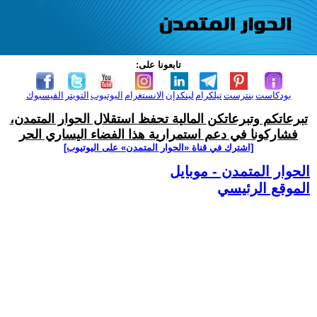
تابعونا على:
بودكاست
بنترست
تيلكرام
لينكدإن
الانستغرام
اليوتيوب
التويتر
الفيسبوك
تبرعاتكم وتبرعاتكن المالية تحفظ استقلال الحوار المتمدن،
فشاركونا في دعم استمرارية هذا الفضاء اليساري الحر
[اشترك في قناة ‫«الحوار المتمدن» على اليوتيوب]
الحوار المتمدن - موبايل
الموقع الرئيسي