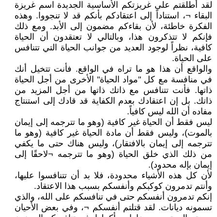
لقد أطلقتم على غريزتكم الأساسية الجديدة اسم غريزة
البقاء ¬، استناداً إلى اعتقادكم بأنكم قد لا تنجووا. وهذه
الفكرة خاطئة، لأن بقاءكم مضمون إلى الأبد. ومع ذلك
فإنكم لا تتذكرون هذا، وبالتالي لا تعتقدون أن الحياة
كافية، نظراً لوجود العديد من جوانب الحياة التي تتنافس
على الحياة.
والواقع أن هذا هو ما تراه في الواقع. فأنت تتخيل أنك
في منافسة مع كل "مواد الحياة" الأخرى من أجل الحياة
ذاتها. فأنت تتنافس مع ذاتك ذاتها من أجل المزيد من
ذاتك. بل إن اعتقادك بعدم الكفاية قد قادك إلى استنتاج
مفاده أن الله ليس كافياً.
ليس فقط أن الحياة غير كافية (وهو ما تترجمه إلى إيمان
بالموت)، وليس فقط أن مادة الحياة غير كافية (وهو ما
تترجمه إلى إيمان بالافتقار)، وليس هناك حتى ما يكفي
من ذلك الذي خلق الحياة (وهو ما تترجمه ¬لاحقًا إلى
إيمان بإله محدود).
لأن كل هذه الأشياء محدودة، فلا بد أن تتنافسوا عليها،
وأنتم تدمرون كوكبكم وأنفسكم بسبب هذا الاعتقاد.
إنكم تدمرون أنفسكم حتى في تنافسكم على الله، والذي
تسمونه ديانات. لقد قتلتم أنفسكم ¬، وفي بعض الأحيان