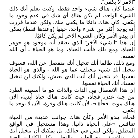
"الأمر لا يكفي".
عندما كان هناك شيء واحد فقط، وكنت تعلم أنك ذلك
الشيء الواحد، لم يكن هناك أي شك في عدم وجود ما
يكفي. كان هناك دائمًا ما يكفي منك. ولكن عندما قررت
أنه يوجد أكثر من شيء واحد، حينها (وعندها فقط) يمكن
أن يبدو الأمر وكأن الشيء الآخر لم يكن كافيًا.
إن هذا "الشيء الآخر" الذي تعتقد أنه موجود هو جوهر
الحياة. ومع ذلك فأنت الحياة، وما هو الحياة ـ أي الله
نفسه.
ومع ذلك، طالما أنك تتخيل أنك منفصل عن الله، فسوف
تتخيل أنك شيء مختلف عما هو الله - والذي هو الحياة
نفسها. قد تتخيل أنك أنت الذي يعيش، ولكنك لن تتخيل
نفسك أنك الحياة نفسها.
إن هذا الانفصال بين الذات والذات هو ما أسميته الطرد
من جنة عدن. فجأة، حيث كانت هناك حياة أبدية، الآن
هناك موت. فجأة ¬، لأن كانت هناك وفرة، الآن لا يوجد ما
يكفي.
فجأة، يبدو الأمر وكأن هناك جوانب عديدة من الحياة
تتنافس ¬على الحياة ذاتها. وهذا مستحيل في الواقع
المطلق، ولكن ليس في خيالك. بل يمكنك أن تتخيل أنك
في منافسة ـ مع الطيور، والنحل، وكل الكائنات الحية