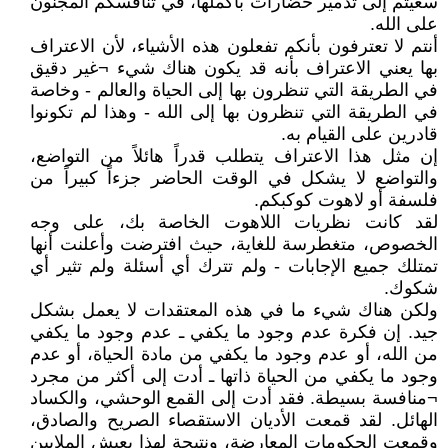
سعيتم إلى تدمير حضارات بأكملها، في تنافسكم المجنون
على الله.
أنتم لا تعترفون بأنكم تفعلون هذه الأشياء، لأن الاعتراف
بها يعني الاعتراف بأنه قد يكون هناك شيء ¬غير دقيق
في الطريقة التي تنظرون بها إلى الحياة والعالم - وخاصة
في الطريقة التي تنظرون بها إلى الله - وهذا لم تكونوا
قادرين على القيام به.
إن مثل هذا الاعتراف يتطلب قدراً هائلاً من التواضع،
والتواضع لا يشكل في الوقت الحاضر جزءاً كبيراً من
فلسفة أو لاهوت كوكبكم.
لقد كانت نظريات اللاهوت الخاصة بك، على وجه
الخصوص، متغطرسة للغاية، حيث افترضت وأعلنت أنها
تمتلك جميع الإجابات - ولم تترك أي أسئلة ولم تثير أي
شكوك.
ولكن هناك شيء ما في هذه المعتقدات لا يعمل بشكل
جيد. إن فكرة عدم وجود ما يكفي ـ عدم وجود ما يكفي
من الله، أو عدم وجود ما يكفي من مادة الحياة، أو عدم
وجود ما يكفي من الحياة ذاتها ـ أدت إلى أكثر من مجرد
¬منافسة بسيطة. فقد أدت إلى القمع الوحشي، والكساد
الهائل. لقد قمعت الأديان الاستقصاء الصريح والصادق،
وقمعت الحكومات المعارضة، ونتيجة لهذا يعيش الملايين