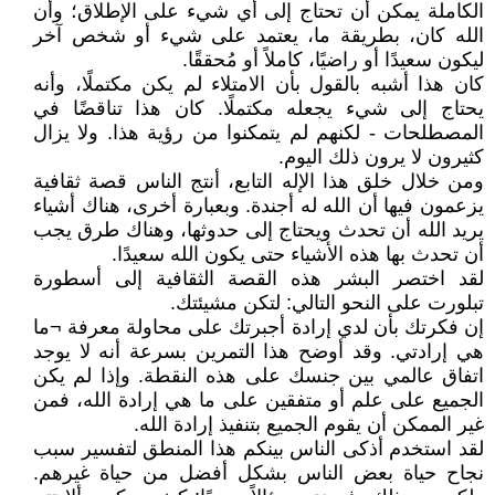
الكاملة يمكن أن تحتاج إلى أي شيء على الإطلاق؛ وأن
الله كان، بطريقة ما، يعتمد على شيء أو شخص آخر
ليكون سعيدًا أو راضيًا، كاملاً أو مُحققًا.
كان هذا أشبه بالقول بأن الامتلاء لم يكن مكتملًا، وأنه
يحتاج إلى شيء يجعله مكتملًا. كان هذا تناقضًا في
المصطلحات - لكنهم لم يتمكنوا من رؤية هذا. ولا يزال
كثيرون لا يرون ذلك اليوم.
ومن خلال خلق هذا الإله التابع، أنتج الناس قصة ثقافية
يزعمون فيها أن الله له أجندة. وبعبارة أخرى، هناك أشياء
يريد الله أن تحدث ويحتاج إلى حدوثها، وهناك طرق يجب
أن تحدث بها هذه الأشياء حتى يكون الله سعيدًا.
لقد اختصر البشر هذه القصة الثقافية إلى أسطورة
تبلورت على النحو التالي: لتكن مشيئتك.
إن فكرتك بأن لدي إرادة أجبرتك على محاولة معرفة ¬ما
هي إرادتي. وقد أوضح هذا التمرين بسرعة أنه لا يوجد
اتفاق عالمي بين جنسك على هذه النقطة. وإذا لم يكن
الجميع على علم أو متفقين على ما هي إرادة الله، فمن
غير الممكن أن يقوم الجميع بتنفيذ إرادة الله.
لقد استخدم أذكى الناس بينكم هذا المنطق لتفسير سبب
نجاح حياة بعض الناس بشكل أفضل من حياة غيرهم.