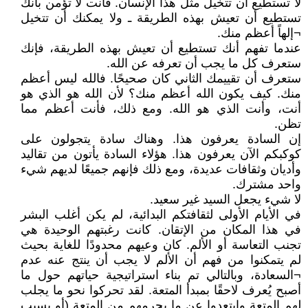
لا تستطيع أن تتخيل مثل هذا الإنسان. فأنت لا تؤمن بأنك
تستطيع أن تعيش بهذه الطريقة ـ ولا يمكنك أن تتخيل
¬إلهاً أعظم منك.
عندما تفهم أنك تستطيع أن تعيش بهذه الطريقة، فإنك
ستعرف كل ما يجب أن تعرفه عن الله.
ستعرف أن تقييمك الثاني كان صحيحًا. فالله ليس أعظم
منك. كيف يكون الله أعظم منك؟ لأن الله هو الذي هو
أنت، وأنت الذي هو الله. ومع ذلك، فأنت أعظم مما
تظن.
إن السادة يعرفون هذا. وهناك سادة يتجولون على
كوكبكم الآن يعرفون هذا. هؤلاء السادة يأتون من تقاليد
وأديان وثقافات عديدة، ومع ذلك فإنهم جميعًا لديهم شيء
واحد مشترك.
لا شيء يجعل السيد غير سعيد.
في الأيام الأولى لثقافتكم البدائية، لم يكن أغلب البشر
في هذا المكان من الإتقان. كانت رغبتهم الوحيدة هي
تجنب التعاسة أو الألم. كان وعيهم محدودًا للغاية بحيث
لم يتمكنوا من فهم أن الألم لا يجب أن ينتج عنه عدم
¬السعادة، وبالتالي تم بناء استراتيجية حياتهم حول ما
أصبح يُعرف لاحقًا بمبدأ المتعة. لقد تحركوا نحو ما يجلب
لهم المتعة وابتعدوا عن ما يحرمهم من المتعة (أو يسبب