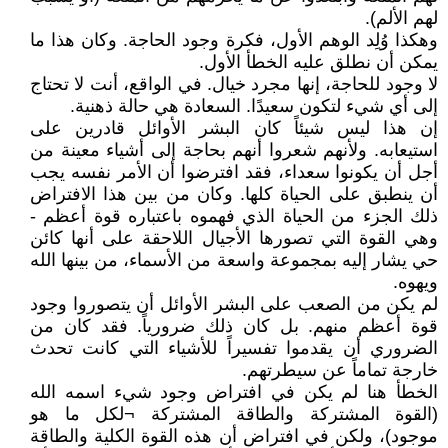
لهم الألم).
وهكذا وُلِد الوهم الأول، فكرة وجود الحاجة. وكان هذا ما
يمكن أن نطلق عليه الخطأ الأول.
لا وجود للحاجة، إنها مجرد خيال. في الواقع، أنت لا تحتاج
إلى أي شيء لتكون سعيدًا. السعادة هي حالة ذهنية.
إن هذا ليس شيئاً كان البشر الأوائل قادرين على
استيعابه. ولأنهم شعروا أنهم بحاجة إلى أشياء معينة من
أجل أن يكونوا سعداء، فقد افترضوا أن الأمر نفسه يجب
أن ينطبق على الحياة كلها. وكان من بين هذا الافتراض
ذلك الجزء من الحياة الذي فهموه باعتباره قوة أعظم -
وهي القوة التي تصورها الأجيال اللاحقة على أنها كائن
حي يشار إليه بمجموعة واسعة من الأسماء، من بينها الله
ويهوه.
لم يكن من الصعب على البشر الأوائل أن يتصوروا وجود
قوة أعظم منهم. بل كان ذلك ضرورياً. فقد كان من
الضروري أن يقدموا تفسيراً للأشياء التي كانت تحدث
خارجة تماماً عن سيطرتهم.
الخطأ هنا لم يكن في افتراض وجود شيء اسمه الله
(القوة المشتركة والطاقة المشتركة ¬لكل ما هو
موجود)، ولكن في افتراض أن هذه القوة الكلية والطاقة