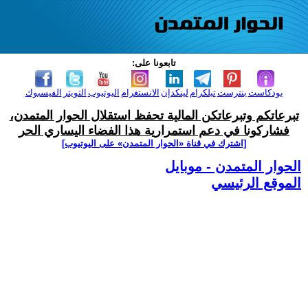
تابعونا على:
بودكاست
بنترست
تيلكرام
لينكدإن
الانستغرام
اليوتيوب
التويتر
الفيسبوك
تبرعاتكم وتبرعاتكن المالية تحفظ استقلال الحوار المتمدن،
فشاركونا في دعم استمرارية هذا الفضاء اليساري الحر
[اشترك في قناة ‫«الحوار المتمدن» على اليوتيوب]
الحوار المتمدن - موبايل
الموقع الرئيسي