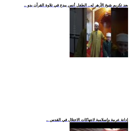
.. بعد تكريم شيخ الأزهر له.. الطفل أنس يبدع في تلاوة القرآن بدو
.. إدانة عربية وإسلامية لانتهاكات الاحتلال في القدس