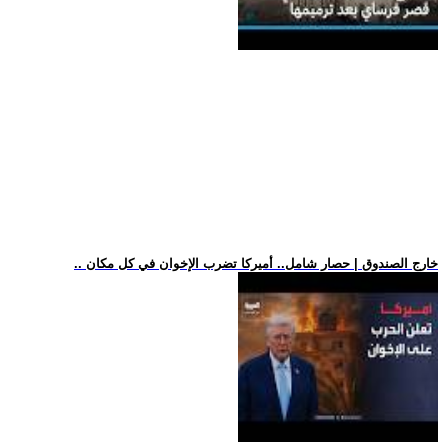
.. خارج الصندوق | حصار شامل.. أميركا تضرب الإخوان في كل مكان