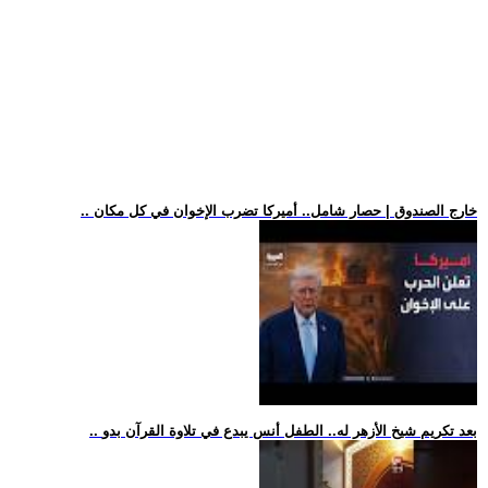
.. خارج الصندوق | حصار شامل.. أميركا تضرب الإخوان في كل مكان
.. بعد تكريم شيخ الأزهر له.. الطفل أنس يبدع في تلاوة القرآن بدو