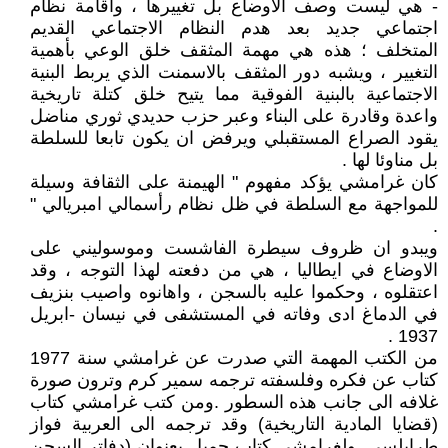
- هي ليست وصف الاوضاع بل تغييرها ، واقامة نظام
اجتماعي جديد بعد هدم النظام الاجتماعي القديم
المتخلف ؛ هذه هي مهمة المثقف خلق الوعي بأهمية
التغيير ، ويشبه دور المثقف بالاسمنت الذي يربط البنية
الاجتماعية بالبنية الفوقية مما يتيح خلق كتلة تاريخية
واعدة وقادرة على البناء وعبر حزب حديدي ثوري مناضل
يقود الصراع المستقبلي ويرفض ان يكون تابعا للسلطة
بل مناوئا لها .
كان غرامشي يؤكد مفهوم " الهيمنة على الثقافة وسيلة
للمواجهة مع السلطة في ظل نظام رأسمالي امبريالي "
.
ويبدو ان ظروف سيطرة الفاشست وموسوليني على
الاوضاع في ايطاليا ، هي من دفعته لهذا التوجه ، وقد
اعتقلوه ، وحكموا عليه بالسجن ، واهانوه واصيب بنزيف
في الدماغ ادى وفاته في المستشفى في نيسان -ابريل
1937 .
من الكتب المهمة التي صدرت عن غرامشي سنة 1977
كتاب عن فكره وفلسفته ترجمه سمير كرم وترون صورة
غلافه الى جانب هذه السطور .ومن كتب غرامشي كتاب
(قضايا المادية التاريخية) وقد ترجمه الى العربية فواز
طرابلسي .ولغرامشي كتاب جميل بعنوان (دفاتر السجن