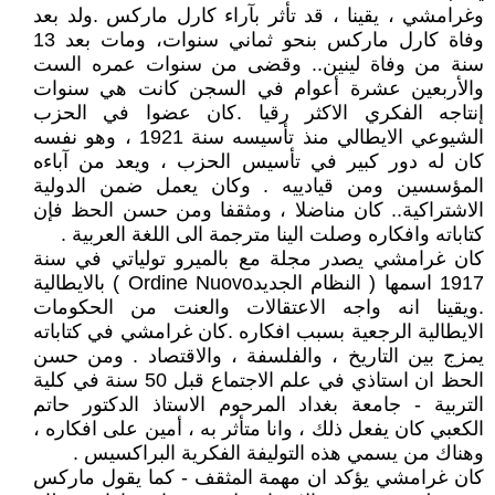
وغرامشي ، يقينا ، قد تأثر بآراء كارل ماركس .ولد بعد
وفاة كارل ماركس بنحو ثماني سنوات، ومات بعد 13
سنة من وفاة لينين.. وقضى من سنوات عمره الست
والأربعين عشرة أعوام في السجن كانت هي سنوات
إنتاجه الفكري الاكثر رقيا .كان عضوا في الحزب
الشيوعي الايطالي منذ تأسيسه سنة 1921 ، وهو نفسه
كان له دور كبير في تأسيس الحزب ، ويعد من آباءه
المؤسسين ومن قيادييه . وكان يعمل ضمن الدولية
الاشتراكية.. كان مناضلا ، ومثقفا ومن حسن الحظ فإن
كتاباته وافكاره وصلت الينا مترجمة الى اللغة العربية .
كان غرامشي يصدر مجلة مع بالميرو تولياتي في سنة
1917 اسمها ( النظام الجديدOrdine Nuovo ) بالايطالية
.ويقينا انه واجه الاعتقالات والعنت من الحكومات
الايطالية الرجعية بسبب افكاره .كان غرامشي في كتاباته
يمزج بين التاريخ ، والفلسفة ، والاقتصاد . ومن حسن
الحظ ان استاذي في علم الاجتماع قبل 50 سنة في كلية
التربية - جامعة بغداد المرحوم الاستاذ الدكتور حاتم
الكعبي كان يفعل ذلك ، وانا متأثر به ، أمين على افكاره ،
وهناك من يسمي هذه التوليفة الفكرية البراكسيس .
كان غرامشي يؤكد ان مهمة المثقف - كما يقول ماركس