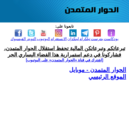
تابعونا على:
بودكاست
بنترست
تيلكرام
لينكدإن
الانستغرام
اليوتيوب
التويتر
الفيسبوك
تبرعاتكم وتبرعاتكن المالية تحفظ استقلال الحوار المتمدن،
فشاركونا في دعم استمرارية هذا الفضاء اليساري الحر
[اشترك في قناة ‫«الحوار المتمدن» على اليوتيوب]
الحوار المتمدن - موبايل
الموقع الرئيسي