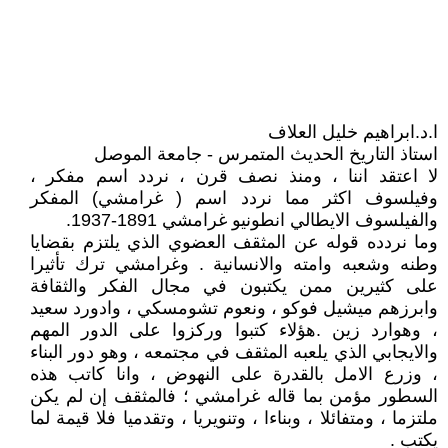
ا.د.ابراهيم خليل العلاف
استاذ التاريخ الحديث المتمرس - جامعة الموصل
لا اعتقد اننا ، ومنذ نصف قرن ، نردد اسم مفكر ،
وفيلسوف اكثر مما نردد اسم ( غرامشي) المفكر
والفيلسوف الايطالي انطونيو غرامشي 1891-1937.
وما نردده قوله عن المثقف العضوي الذي يلتزم بقضايا
وطنه وشعبه وامته والانسانية . وغرامشي ترك تأثيرا
على كثيرين ممن يكتبون في مجال الفكر والثقافة
وابرزهم ميشيل فوكو ، ونعوم تشومسكي ، وادورد سعيد
، وهوارد زين .هؤلاء كتبوا وركزوا على الدور المهم
والايجابي الذي يلعبه المثقف في مجتمعه ، وهو دور البناء
، وزرع الامل بالقدرة على النهوض ، وانا كاتب هذه
السطور مؤمن بما قاله غرامشي ؛ فالمثقف إن لم يكن
ملتزما ، ومتفائلا ، وبناءا ، وتنويريا ، وتقدميا فلا قيمة لما
يكتب .