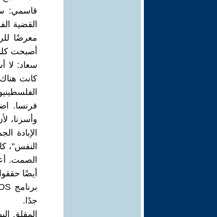
قاسمي: سؤ
القضية الف
معرضًا للر
أصبحت كلم
سعاد: لا أ
كانت هناك 
الفلسطيني
فرنسا. اضط
وأسرنا، لأن
الإبادة ال
النفس"، كا
الصمت. أعتق
أيضًا حققو
جدًا.
المقلق اليو