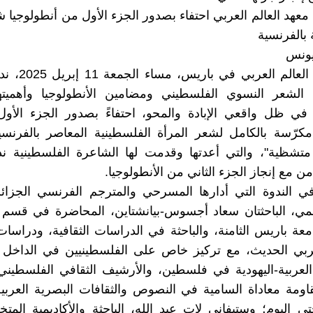
معهد العالم العربي احتفاء بصدور الجزء الأول من أنطولوجيا ش
 بالفرنسية
يونس
نظم معهد العالم الع
لشعر النسوي الفلسطيني ومضامين الأنطولوجيا وأهميتها 
 في ظل واقعي الإبادة والمحو، احتفاءً بصدور الجزء الأو
مكرّسة بالكامل لشعر المرأة الفلسطينية المعاصر بالفرنسي
تشظية"، والتي أعدتها وقدمت لها الشاعرة الفلسطينية ند
من مع إنجاز الجزء الثاني من الأنطولوجيا.
 الندوة التي أدارها المسرحي والمترجم الفرنسي الجزائ
ي، الباحثتان سعاد أجسوس-بيانشتاين، المحاضرة في قسم 
امعة باريس الثامنة، والباحثة في الدراسات الثقافية، ودراسات
عربي الحديث، مع تركيز خاص على الفلسطينيين في الداخل (
العربية-اليهودية في فلسطين، والأرشيف الثقافي الفلسطين
 ومقاومة معاداة السامية في النصوص والثقافات البصرية العربي
– حتى اليوم؛ وستيفاني لات عبد الله، الباحثة والأكاديمية ال