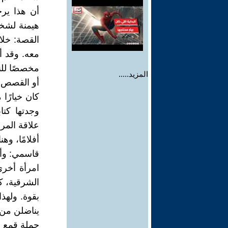
أن هذا يرج
هيمنة لشخص
القصة: خلا
معه. وقد أ
مخصصًا للنس
المزيد.....
أو القصص ا
كان خيارًا 
وجدتها كتاب
علاقة المرأ
أفلامًا، و
قاسمي: وأي
امرأة أخر
الشرقية، ك
بقوة. ولهذا
يناضلن من أ
حملة قمع ف