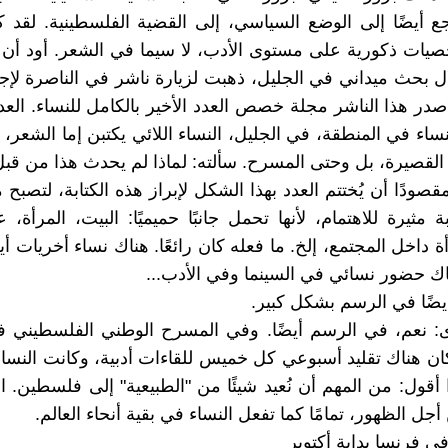
ع أيضًا إلى الوضع السياسي، إلى القضية الفلسطينية. لقد 
يات ذكورية على مستوى الأدب، لا سيما في الشعر. أود أن 
ل بحث ميداني في الجليل، ذهبت لزيارة ناشر في الناصرة لإجر
صدر هذا الناشر مجلة خصص العدد الأخير بالكامل للنساء. العد
اء في المنطقة، في الجليل، النساء اللائي يكتبن إما الشعر، أو
لقصيرة، بل وحتى المسرح. سألته: لماذا لم يحدث هذا من قبل
مقصودًا أن يُختتم العدد بهذا الشكل لإبراز هذه الكتابة، لتصبح 
ة مثيرة للاهتمام، لأنها تحمل جانبًا حميميًا: البيت، المرأة، ع
ة داخل المجتمع، إلخ. ما فعله كان رائعًا. هناك نساء أخريات أ
هناك حضور نسائي في السينما وفي الأدب...
ضًا في الرسم بشكل كبير.
ى: نعم، في الرسم أيضًا. وفي المسرح الوطني الفلسطيني 
ان هناك تقليد أسبوعي كل خميس للقاءات أدبية، وكانت النس
 أقول: من المهم أن نُعيد شيئًا من "الطبيعية" إلى فلسطين. ال
جل الظهور، تمامًا كما تفعل النساء في بقية أنحاء العالم.
ي فرنسا بداية أكتوبر