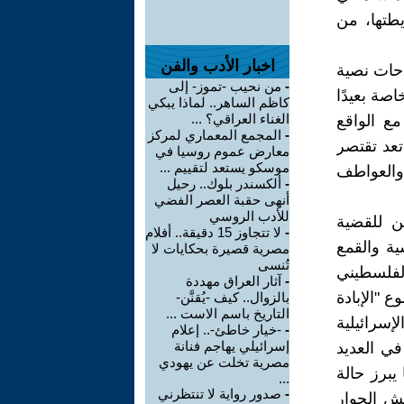
طتها، من
اخبار الأدب والفن
حات نصية
-
من نحيب -تموز- إلى
صة بعيدًا
كاظم الساهر.. لماذا يبكي
الغناء العراقي؟ ...
مع الواقع
-
المجمع المعماري لمركز
تعد تقتصر
معارض عموم روسيا في
موسكو يستعد لتقييم ...
والعواطف
-
ألكسندر بلوك.. رحيل
أنهى حقبة العصر الفضي
للأدب الروسي
ن للقضية
-
لا تتجاوز 15 دقيقة.. أفلام
ية والقمع
مصرية قصيرة بحكايات لا
تُنسى
لفلسطيني
-
آثار العراق مهددة
 "الإبادة
بالزوال.. كيف -يُقنَّن-
التاريخ باسم الاست ...
ية الإسرائيلية
-
-خيار خاطئ-.. إعلام
إسرائيلي يهاجم فنانة
في العديد
مصرية تخلت عن يهودي
يبرز حالة
...
-
صدور رواية لا تنتظرني
قش الحوار