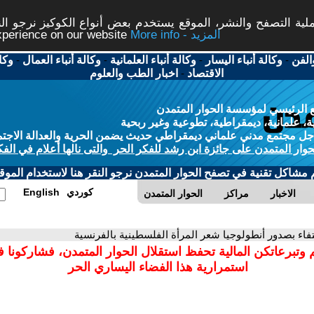
ة التصفح والنشر، الموقع يستخدم بعض أنواع الكوكيز نرجو النق
More info - المزيد
experience on our website
الفن
-
وكالة أنباء اليسار
-
وكالة أنباء العلمانية
-
وكالة أنباء العمال
-
وكا
الاقتصاد
-
اخبار الطب والعلوم
 الرئيسي لمؤسسة الحوار المتمدن
، علمانية، ديمقراطية، تطوعية وغير ربحية
ل مجتمع مدني علماني ديمقراطي حديث يضمن الحرية والعدالة الاجتم
حوار المتمدن على جائزة ابن رشد للفكر الحر والتى نالها أعلام في الفك
م مشاكل تقنية في تصفح الحوار المتمدن نرجو النقر هنا لاستخدام الموقع
كوردي
English
الاخبار
مراكز
الحوار المتمدن
تفاء بصدور أنطولوجيا شعر المرأة الفلسطينية بالفرنسية
 وتبرعاتكن المالية تحفظ استقلال الحوار المتمدن، فشاركونا 
استمرارية هذا الفضاء اليساري الحر