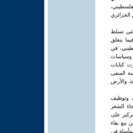
لفلسطيني،
 الجزائري
لتي تسلط
ما يتعلق
سطيني، في
ن وسياسات
زت كتابات
نة المنفى
ة، والأرض
، وتوظيف
جاء الشعر
تركيز على
ن مع بقاء
لمأساة في