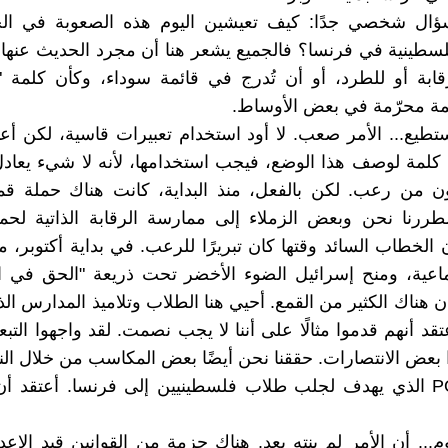
ال شخصي جدًا: كيف تعيشين اليوم هذه الصعوبة في ا
لسطينية في فرنسا؟ فالجميع يشعر هنا أن مجرد الحديث عنها
قابة أو للطرد، أو أن تُدرج في قائمة سوداء، وكأن كلمة 
ة محرّمة في بعض الأوساط.
ستطيع... الأمر صعب. لا أود استخدام تعبيرات قاسية، لكن أعتق
كلمة لوصف هذا الوضع، فيجب استخدامها، لأنه لا شيء يعادل 
ون من رعب. لكن بالفعل، منذ البداية، كانت هناك حملة قم
ررنا نحن وبعض الزملاء إلى ممارسة الرقابة الذاتية لحما
 الخطاب السائد وقتها كان تبريرًا للرعب. في بداية أكتوبر، م
جماعية، ومنح إسرائيل الضوء الأخضر تحت ذريعة "الحق في 
ن هناك الكثير من القمع. أحيي هنا الطلاب وتلاميذ المدارس ال
د أنهم قدموا مثالًا على أننا لا يجب نصمت. لقد واجهوا التبع
ا بعض الانتصارات. حققنا نحن أيضًا بعض المكاسب من خلال ال
برنامج POS الذي يهدف لجلب طلاب فلسطينيين إلى فرنسا. أعتقد 
م... أن الأمر لم ينته بعد. هناك حزمة من القوانين قيد الإعدا