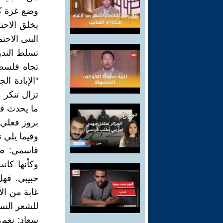
وضع غزة كـ
يخلق الاحتل
البنى الاجت
تسلط الندو
تجاه فلسط
"الإبادة ا
تزال تنكر 
ما يحدث في
بروز فعلي 
وفيما يلي 
قاسمي: طا
وكأنها كان
حبيبي. فه
غابة من الأ
للشعر الن
سعاد: نعم،