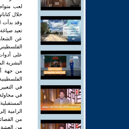
لعب متواص
خلال كتابات
وقد بدأت 
تعيد صياغة
عن الشعارا
الفلسطيني و
على أدوات 
البشرية الم
من جهة أخر
الفلسطينية
في التعبير
في محاولة ا
الرامية إل
من القصائد
من العبثية