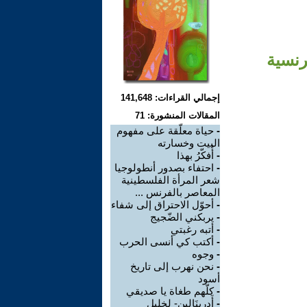
رنسية
إجمالي القراءات: 141,648
المقالات المنشورة: 71
-
حياة معلّقة على مفهوم
البيت وخسارته
-
أُفكّرُ بهذا
-
احتفاء بصدور أنطولوجيا
شعر المرأة الفلسطينية
المعاصر بالفرنس ...
-
أحوّل الاحتراق إلى شفاء
-
يربكني الضّجيج
-
أتبه رغبتي
-
أكتب كي أنسى الحرب
-
وجوه
-
نحن نهرب إلى تاريخ
أسود
-
كلّهم طغاة يا صديقي
-
أَدرينَالِين- لخليل