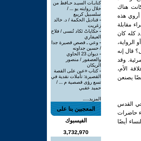
كتابـات السيـد حـافظ من
كانت هناك
خلال روايته يو ... /
سلسبيل كريبع
أروي هذه
-
قناديل الحكمة / د. خالد
اء مقابلة
زغريت
-
حكاياتْ تَكاد تُنسى / فلاح
د كله كان
العيفاري
 الرواية،
-
وعي ـ قصص قصيرة جدا
/ حسين جداونه
؟ قال إنه
-
ديوان 23 الحاوي
مرئية. وقد
والعصفور / منصور
الريكان
لاقة الأم،
-
كتاب «عين على القصة
القصيرة: تأملات نقدية في
يضًا يصنعن
تسع رؤى قصصية م ... /
حميد عقبي
المزيد.....
في القدس
المعجبين بنا على
اء حاضرات
الفيسبوك
نساء أيضًا
3,732,970