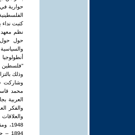
حوارية في 
الفلسطينية
كتبت نداء 
حول حول ا
والسياسية
أنطولوجيا 
"فلسطين م
وذلك بالتزا
وشاركت في
محمد قاسم
العربية بج
والفكر ال
والعلاقات 
1948،
1894 