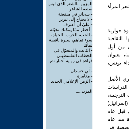
المزين...الشعر الذي ليس
عر المرأة
صنعة الشاعر
-
سجائر في منفضة
-
لا يحتاج إلى تبرير
-
عليّ أن أعترف
-
أخطر ممّا يمكنك تخيّله
ربي في باريس، مساء الجمعة 11 إبريل 2025، ندوة حوارية
-
الحب، الحرب، الحياة،
الثقافية
سوء تفاهم، سيرة ناقصة
تمامًا
ل من أول
-
الثابت والمتحوّل في
ة، بعنوان
الخطاب الفلسطيني
قراءة في رواية-أخبار نص
اء يونس،
...
-
لي جسدان
-
مغامرة
ري الأصل
-
الزمن الإعلامي الجديد
الدراسات
المزيد.....
 الترجمة،
إسرائيل)
ي قبل عام
ة منذ عام
متخصصة في