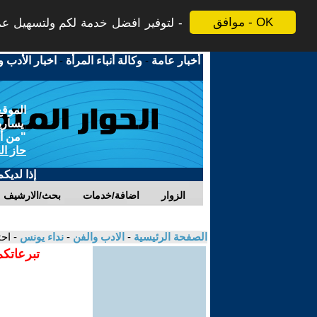
موافق - OK
لتوفير افضل خدمة لكم ولتسهيل عملي
أخبار عامة
-
وكالة أنباء المرأة
-
اخبار الأدب و
الموقع
يسارية
"من أج
حاز ال
إذا لديك
الزوار
اضافة/خدمات
بحث/الارشيف
الصفحة الرئيسية
-
الادب والفن
-
نداء يونس
- اح
تبرعاتكم