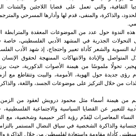
وجيا الثقافية، والتي تعمل على قضايا اللاجئين والشتات ا
لحدود، والذاكرة، والمنفى، قدم لها وأدارها المسرحي والمترجم
ي.
ذه الندوة حول عدد من الموضوعات المعقدة والمترابطة ا
 التحولات الجذرية في المشهد الأدبي الفلسطيني، خاصة في
ابة النسوية والشعر كأداة تعبير واحتجاج، إذ شهد الأدب الفل
ل المتواصل والإبادة والانتهاكات الممنهجة لحقوق الإنسا
هجير، تحولًا ملموسًا من هيمنة الأصوات الذكورية، حيث بر
م رؤى جديدة حول الهوية، الأمومة، والبيت وتتقاطع مع أزم
ذات من خلال التركيز على موضوعات الجسد، واللغة، والذاكر
م من هيمنة أسماء مثل محمود درويش لعقود من الزمن
أدبية للتعبير عن القضايا السياسية والاجتماعية الفلسطينية، 
 النساء المعاصرات ليُقدّم رؤية أكثر حميمية وشخصية، مع ال
نسانية والذاكرة الشخصية في سياق النضال المستمر بالتزام
سطيني كأداة مقاومة واستعادة لفلسطين من خلال الذاكرة وا