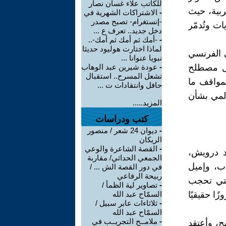
للكاتب علاء غسان نصار
ربية، حيث
-
الاشتراكات الشهرية في
-إنستغرام- تصبح مصدر
ات وتُدمّر
دخل جديد.. تعرف ع ...
-
-أمك ثم أمك ثم أمك-..
لماذا اختارت هوليود حديثا
ي الفرنسي
نبويا عنوانا ...
ول مصطلح
-
عودة شيرين عبد الوهاب
تشعل المسرح.. استقبال
لمواقف ما
حافل وانتقادات ت ...
المي بشأن
المزيد.....
كتب ودراسات
-
ديوان 24 شعر / منصور
الريكان
-
القصة الشاعرة والوعي
د درويش،
الجمعي الحداثي/ مقاربة
دب، وإميل
في دور القصة الش ... /
ربيحة الرفاعي
لتي تحجب
-
تصاوير لية الظمأ /
ا حقيقيًا
السمّاح عبد الله
-
ثلاثاءات عابر سبيل /
السمّاح عبد الله
-
ملامــح التجريــب في
ح، وأعتقد