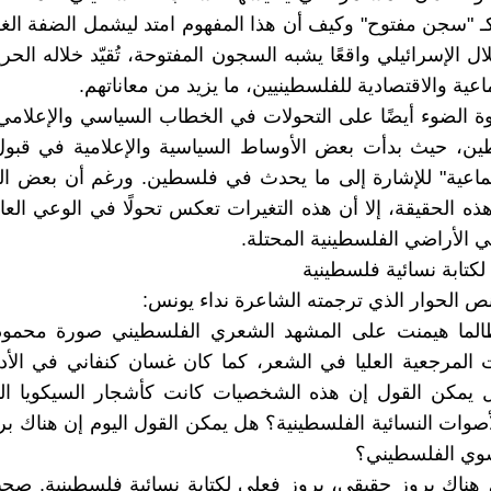
 "سجن مفتوح" وكيف أن هذا المفهوم امتد ليشمل الضفة الغ
ال الإسرائيلي واقعًا يشبه السجون المفتوحة، تُقيّد خلاله الحري
ماعية والاقتصادية للفلسطينيين، ما يزيد من معاناتهم.
ة الضوء أيضًا على التحولات في الخطاب السياسي والإعلام
ين، حيث بدأت بعض الأوساط السياسية والإعلامية في قب
لجماعية" للإشارة إلى ما يحدث في فلسطين. ورغم أن بعض ا
هذه الحقيقة، إلا أن هذه التغيرات تعكس تحولًا في الوعي الع
 الأراضي الفلسطينية المحتلة.
لكتابة نسائية فلسطينية
نص الحوار الذي ترجمته الشاعرة نداء يونس:
لما هيمنت على المشهد الشعري الفلسطيني صورة محمو
ت المرجعية العليا في الشعر، كما كان غسان كنفاني في الأ
ل يمكن القول إن هذه الشخصيات كانت كأشجار السيكويا ا
صوات النسائية الفلسطينية؟ هل يمكن القول اليوم إن هناك بروزً
سوي الفلسطيني؟
 هناك بروز حقيقي، بروز فعلي لكتابة نسائية فلسطينية. صحي