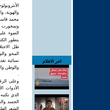
الأنثروبول
والهوية، وا
محمد قاسم
وتمحورت ه
الضوء على
بتطور الكت
ظل الاحتلا
المحو والت
نسائية تقد
اخر الافلام
والوطن وال
.
وعلى الرغ
الأدوات ال
الذي تكتبه
الجسد والج
الشعر الفل