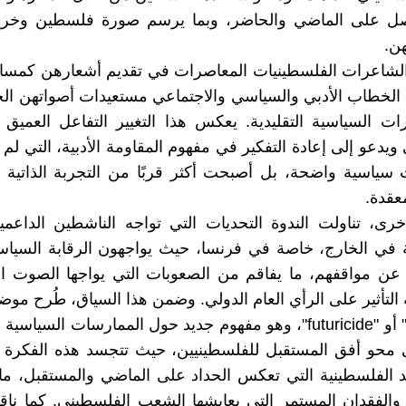
ل على الماضي والحاضر، وبما يرسم صورة فلسطين وخري
هن.
الشاعرات الفلسطينيات المعاصرات في تقديم أشعارهن كمسا
 الخطاب الأدبي والسياسي والاجتماعي مستعيدات أصواتهن الخا
ت السياسية التقليدية. يعكس هذا التغيير التفاعل العميق 
يدعو إلى إعادة التفكير في مفهوم المقاومة الأدبية، التي لم 
سياسية واضحة، بل أصبحت أكثر قربًا من التجربة الذاتية 
عقدة.
ى، تناولت الندوة التحديات التي تواجه الناشطين الداعمي
 في الخارج، خاصة في فرنسا، حيث يواجهون الرقابة السياس
 عن مواقفهم، ما يفاقم من الصعوبات التي يواجها الصوت ا
لتأثير على الرأي العام الدولي. وضمن هذا السياق، طُرح موضوع
المستقبلية" أو "futuricide"، وهو مفهوم جديد حول الممارسات السياس
ى محو أفق المستقبل للفلسطينيين، حيث تتجسد هذه الفكرة 
 الفلسطينية التي تعكس الحداد على الماضي والمستقبل، ما 
 والفقدان المستمر التي يعايشها الشعب الفلسطيني. كما نا