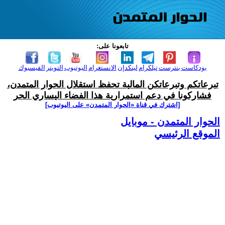
تابعونا على:
بودكاست
بنترست
تيلكرام
لينكدإن
الانستغرام
اليوتيوب
التويتر
الفيسبوك
تبرعاتكم وتبرعاتكن المالية تحفظ استقلال الحوار المتمدن،
فشاركونا في دعم استمرارية هذا الفضاء اليساري الحر
[اشترك في قناة ‫«الحوار المتمدن» على اليوتيوب]
الحوار المتمدن - موبايل
الموقع الرئيسي