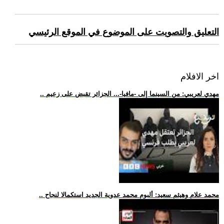
التعليق والتصويت على الموضوع في الموقع الرئيسي
اخر الافلام
.. مهدي لعريبي: من السينما إلى -مافيا-... الجزائر تقبض على زعيم
.. محمد علام وهيثم سعيد: ألبوم محمد عدوية الجديد استكمالا لنجاح