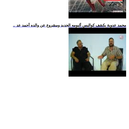
.. محمد عدوية يكشف كواليس ألبومه الجديد ومشروع عن والده أحمد عد