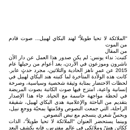
"الملائكة لا تحيا طويلاً" لهند البكاي لهبيل... صوت قادم
من الموت
من المقال
كتبت: نداء يونس: لم يكن صدور هذا العمل عن دار الآن
ناشرون وموزعون في الأردن، بعد أعوام من رحيلها عام
2015 عن عمرٍ ناهز الحادية والثلاثين، مجرد حدثٍ عابر.
كانت هذه الولادة المتأخرة لما كتبته هند البكاي لهبيل في
لحظات الاحتضار بمثابة وثيقة شخصية وسياسية، وصرخة
إنسانية واعية، امتزج فيها صوت الكاتبة بصوت المريضة
في لحظة مواجهة حاسمة مع الحياة. جاء هذا الإصدار
بتقديم من الباحثة والإعلامية هدى البكاي لهبيل، شقيقة
الراحلة، التي جمعت النصوص وقدّمتها بمحبّة ووجعٍ نبيل،
وبحسٍّ شعري ينسجم مع نبض النصوص.
وبينما يستحضر العنوان "الملائكة لا تحيا طويلاً"، الذات
ككائن هشّ وملائكي في عالم مفترس، فإنه يكشف البعد