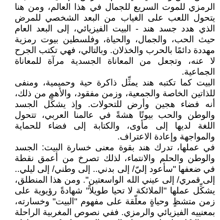
الرمزي للموت السريع للجمال في هذا العالم، ومن هنا
يتحول اللعب على الغياب من البعد الشخصي للمرض
الذي هدد جسد هند - البيت الفيزيائي، إلى البعد العام
حيث الحب، والجمال، والحياة، وفلسطين بيوت رمزية
مهددة دائمًا بالحرب والخذلان. وبالتالي، فهي تكتب الجرح
لا عنه، وتجعل من المعاناة الجسدية مرآة للمعاناة
الجماعية.
البيت كما تكتبه هند يمثِّل ذاكرة حية وحميمية، ومنفى
للذاتين الخاصة والجمعية، وزمن مفقود، والأهم من ذلك،
أنه فضاء هجين وأرض للتحولات. وإذ يشكِّل الجسد
والوطن والحب بيوتًا هشةً في عالمنا العربي، تتحول
اللغة لديها إلى مأوى، والكتابة إلى فضاء للحماية
والمواجهة وإعادة الاعتراف.
في عملها، تدرك هند بقوة معنى خسارة البيت: الجسد
والوطن والحلم والانتماء، لذلك تصرخ من أعمق نقطة
في ضعفها "سأعود إليّ/ إلى بدني.. إلى وطني/ إلى ليلي..
إلى قمري/ إلى عيني الله الواسعتين". ومن هذا المنطلق،
يشكِّل عملها "الملائكة لا تحيا طويلاً" شهادةً رؤيوية على
زمن متشظٍ وحياةٍ معلّقة على مفهوم "البيت" وخسارته،
بمعنييه الفيزيائي والرمزي. ففي نصوص المغربية الراحلة