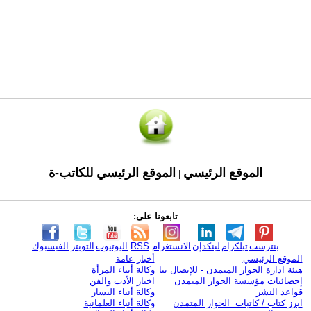
الموقع الرئيسي
الموقع الرئيسي للكاتب-ة
|
تابعونا على:
بنترست
تيلكرام
لينكدإن
الانستغرام
RSS
اليوتيوب
التويتر
الفيسبوك
الموقع الرئيسي
أخبار عامة
هيئة ادارة الحوار المتمدن - للإتصال بنا
وكالة أنباء المرأة
إحصائيات مؤسسة الحوار المتمدن
اخبار الأدب والفن
قواعد النشر
وكالة أنباء اليسار
ابرز كتاب / كاتبات الحوار المتمدن
وكالة أنباء العلمانية