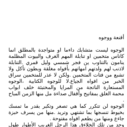
أقنعة ووجوه
الوجوه ليست متشابك داءما او متواجدة بالمطلق انما
كاناس متخمين او تنابلة المهم الغرف والبيوت المظلمة
ينامون بالتناوب ين فجر شمسي وليل قمري .التنابلة
لاذنب لهم ولدتهم امهاتهم بأفواه مغلقة وبطون تأكل ولا
تشبع من فتات المتخمين .ولكن لا عذر للمتخمين سراق
الخبر من افواه الجياع.لا للوجوه الكتابية ،الوجوه
المستعارة الناتجة من المرايا والمختبئة خلف ابواب
محمة الغلق بمفاتيح وأقفال صداءة مل منها الزمن المباح
.
الوجوه لن تتكرر كما هي تصغر وتكبر بقدر ما تمسك
بخيوط تنسجها بما تشتهي وتريد .منها من يسرف خبزة
جاءع ومنها من يطعم افواه مفتوحة .
وحد من تلك الخلاءق هذا الرجل الغريب الأطوار طول