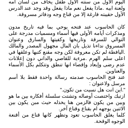
اليوم الأول من سنته الأول طفل يخاف من لسان امه
ولعنة ابيه .ماذا يفعل نعم ماذا يفعل وقد وجد عند الدرس
الأول حقيبته فارغة إلا من قناع وجه ودفاتر مسروقة.
كان الحاسوب عند فتحه يوحي بما فيه تاريخ مدون
ومذكرات أيامه الأولى فيها أسماء ومسميات مدرجة على
التوالي للسرقة وتاريخها وكفيتها والسارق وعنوان
المسروق نداءنا تذيل بان المال مجهول المصدر والمالك
.اليافطة لم تكن معروفة لكن وجه مقنع كتبها وعلقها في
اعلى سلم الهرم .مرءية للقاصي والداني دون إعلانات
عدم رضى وإبعاد وإقصاء انها تنطق وتتكلم بكل الأسماء
والعناوين.
عند فتح الحاسوب صدمته رسالة واحدة فقط بلا أسم
مرسل ولاعنوان :
".اين انت هل نسيت من تكون."
ازتبك واختصت أوصاله وتشتت سلسلة أفكاره بين ما هو
وبين من يكون فالزمن هنا يخذله حيث مبن يكون بين
الاثنين بوجهه ام بقناع وقناع آخر.
كلما يغلق الحاسوب تعود وتظهر كانها قناع من أقنعة
الوجوه الوقحة.