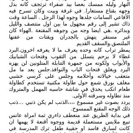
النهار وليله ممسك بعصا بيد صفراء ترتجف كانه بدل
وجهه بقناع مستعارا. في غرفة وبيت وكان تسرح فيه
الأفاعي السامات جلدها وجوه لهذا الرجل . الساعة وقت
ذاك تشير إلى رقم مجهول ما بين اول منتصف والليل
وبدائره .هي ايضا وجه من وجوهه المقنعة .الهواء كان
غير مستقر ينهش بالجدران ويقتات من عفنها
الملتصق.والسقف القديم
يمطر تراب كانه وحده يعرف ما لا يعرفه اخرون.البرد
غطاء لا يرحم يتسلل من الثقوب وفتحات الشبابيك
والأبواب ولكونه من جمهرة التنابلة المتلونين لن يهزه
البرد ويغلق فتحات الباب والنوافذ.جلس بعد ما مل
متعقب خيالاته وأحلامه وجلس على كرسي خشبي
مغلف بورق شمع حول طاولة مكتبية تستخدم كطاولة
طعام انكب يحدق في شاشة حاسبه المهمل والمتروك
منذ تطاوله وسرقته الأولى.
يردد بصوت غير مسموع ،،،،الذنب لم يكن ذنبي …ذنب
ذلك الوجه المقنع الممسوخ.
في بداية الطريق عند منعطف داءري ثمة امراة عانس
تبيع ملابس مستعملة قديمة ووجوه أقنعة لا يهمها ان
كانت لسارق فاسد او حقيبة طفل ترك المدرسة في