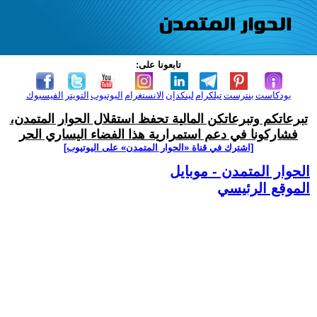
تابعونا على:
بودكاست
بنترست
تيلكرام
لينكدإن
الانستغرام
اليوتيوب
التويتر
الفيسبوك
تبرعاتكم وتبرعاتكن المالية تحفظ استقلال الحوار المتمدن،
فشاركونا في دعم استمرارية هذا الفضاء اليساري الحر
[اشترك في قناة ‫«الحوار المتمدن» على اليوتيوب]
الحوار المتمدن - موبايل
الموقع الرئيسي