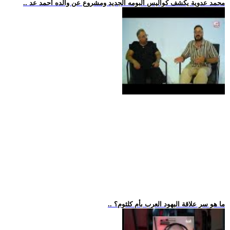
.. محمد عدوية يكشف كواليس ألبومه الجديد ومشروع عن والده أحمد عد
.. ما هو سر علاقة اليهود العرب بأم كلثوم؟