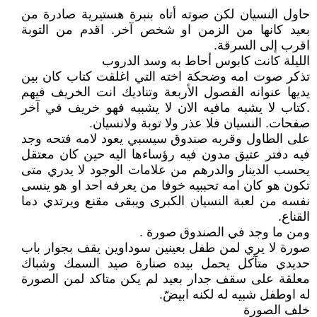
حاول النسيان لكن صوته أتاه بنبرة هستيرية صادرة من
بعيد كانها من الزمن او شخص آخر. اقدم من التوبة
اقرب إلى السرقة.
الليلة كانت كابوس أحاط به وسد الدروب
تذكر صوت امه وضحكة اخته التي اغلقت كتاب كان بين
يديها عنوانه الفصول الأربعة وتناديك انت الخريف فيهم
.كتاب لا يشبه مافيه الان لا يشببه فهو خريف في آخر
صفحات. النسيان فلا عذر ولا توبة ولانسيان.
على الطاول وقربه صندوق سيسبي يعود لامه فتحه وجد
فيه دفتر عتيق مدون فيه رؤساءها اليه حين كان معتقل
يحسب الدينار والدرهم من علامات الوجود لا يدري متى
تكون هو كان امه تحببيه خوفا من يعرفه احد او هو ينسى
نفسه من لعبة النسيان الكبرى ويبقى مقنع ويرتدي دما
القناع.
ومن ما وجد في الصندوق صورة .
صورة لا يري لمن طفل بعينين سوداوين يقف بجوار باب
حديدي متآكل يحمل بيده صنارة صيد السمك وشباك
معلقة على سقف جدار بعيد لم يكن متاكد لمن الصورة
له اوطفل شبيه له لكنه ابيضّ.
خلف الصورة