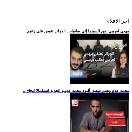
اخر الافلام
.. مهدي لعريبي: من السينما إلى -مافيا-... الجزائر تقبض على زعيم
.. محمد علام وهيثم سعيد: ألبوم محمد عدوية الجديد استكمالا لنجاح