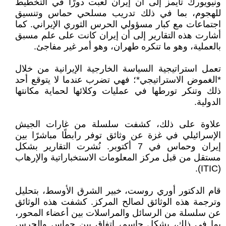
ونيويورك تايمز إلى أن إيران لعبت دورًا في التخطيط
للهجوم، بما في ذلك تدريب مسلحي حماس وتنسيق
اجتماعات مع كبار مسؤولي الحرس الثوري الإيراني. كما
أشارت هذه التقارير إلى أن إيران كانت على علم مسبق
بالعملية، وهو ما تنكره طهران، وهو أمر غير مفاجئ.
تعمل استراتيجية السياسة الخارجية الإيرانية من خلال
*الغموض الاستراتيجي*؛ فهي تضرب عندما لا يتوقع أحد
ذلك وتنكر تورطها في عمليات وكلائها لحماية مكانتها
الدولية.
علاوة على ذلك، كشفت سلسلة من غارات الجيش
الإسرائيلي في غزة عن وثائق توفر رابطًا مباشرًا بين
إيران وحماس في 7 أكتوبر. نُشرت التقارير بشكل
مستقل من قبل مركز المعلومات الاستخباراتية والإرهاب
(ITIC).
قام الدكتور أوري روست، خبير الشرق الأوسط، بتحليل
وترجمة هذه الوثائق لصالح المركز. كشفت هذه الوثائق
عن سلسلة من الرسائل والمراسلات بين أعضاء المحور،
بما في ذلك، بشكل حاسم، اتفاق بين حماس والحرس