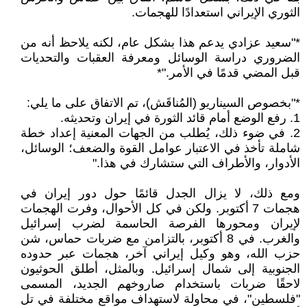
الثوري الإيراني استعدادًا للهجمات.
*"سعيد عزادي يدعم هذا بشكل عام، لكنه يلاحظ أنه من
الضروري دراسة الوسائل ومعرفة العقبات والتحديات
قبل المضي قدمًا في الأمر."*
*"بخصوص السيناريو (المُناقَش)، تم الاتفاق على ما يلي:
1. رفع الوضع أمام قائد الثورة في إيران وتحديثه.
2. في ضوء ذلك، يُطلب من الجهات المعنية إعداد خطة
شاملة تأخذ في الاعتبار عوامل القوة والضعف؛ الوسائل،
الأدوار، والأطراف التي ستشارك في هذا."
ومع ذلك، لا يزال الجدل قائمًا حول دور إيران في
هجمات 7 أكتوبر. ولكن في كل الأحوال، وفرت الهجمات
لإيران ومحورها الفرصة الحاسمة لضرب إسرائيل
والغرب. في 8 أكتوبر، بالتزامن مع ضربات حماس، شن
حزب الله، وهو وكيل إيراني آخر، هجمات عبر حدوده
الجنوبية إلى شمال إسرائيل. وبالمثل، أطلق الحوثيون
لاحقًا ضربات باستخدام صاروخهم الجديد، المسمى
"فلسطين"، في محاولة لاستهداف مواقع مختلفة في تل