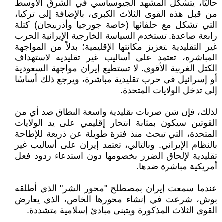
حاليًا، يتشكل المشهد الجيوسياسي في الشرق الأوسط
من قبل هذه القوى الثلاث الكبرى، بالإضافة إلى تركيا،
التي تشكل مع حلفائها (خاصة جورجيا وأذربيجان) كتلة
رابعة صاعدة. تستخدم السياسة الخارجية الإيرانية الحرب
غير التقليدية لتعزيز مكانتها الإقليمية؛ بدلاً من المواجهة
المباشرة، تعتمد على أساليب غير تقليدية لاستهداف
الكتل الغربية الأقوى. لا تستطيع إيران مواجهة السعودية
أو إسرائيل في حرب تقليدية مباشرة، ويرجع ذلك أساسًا
إلى تدخل الولايات المتحدة.
لذلك، فإن شن ضربات تقليدية واسعة النطاق ضد أي من
القوتين سيكون بمثابة انتحار إقليمي على يد الولايات
المتحدة، التي تبحث منذ فترة طويلة عن ذريعة للإطاحة
بالنظام الإيراني. وبالتالي، تعتمد إيران على أساليب غير
تقليدية لإلحاق الضرر بخصومها دون استدعاء ردود فعل
أمريكية مباشرة ضدها.
عندما سمعت إيران بمصطلح "محور الشر" الذي أطلقه
بوش، شرعت في إنشاء محورها الخاص، الذي يعارض
القوى الثلاث المذكورة ويتبنى مبادئ إسلامية متشددة.