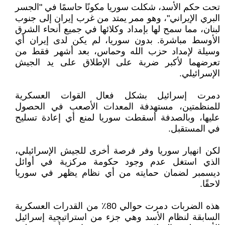
تحت حكم الأسد، شكلت سوريا مكونًا حاسمًا في "الجسر
البري الإيراني"، وهو ممر يمتد من غرب إيران إلى جنوب
لبنان، مما سمح لها بإمداد وكلائها في جميع أنحاء الشرق
الأوسط مباشرة. بدون سوريا، لم يكن لدى إيران أي
وسيلة لإمداد حزب الله وحماس، بعد أشهر فقط من
تعرضهما لأكبر ضربة على الإطلاق على يد الجيش
الإسرائيلي.
دمرت إسرائيل بشكل فعال القوات العسكرية
للمنظمتين، مستهدفة المعدات الأصعب في الحصول
عليها، وبالصدفة أسقطت سوريا لمنع أي إعادة تسليح
في المستقبل.
لكن انهيار سوريا وفر فرصة أخرى للجيش الإسرائيلي،
الذي استغل عدم وجود حكومة مركزية في أوائل
ديسمبر لضمان حمايته من أي نظام يظهر في سوريا
لاحقًا.
هذه الضربات دمرت حوالي 80٪ من القدرات العسكرية
السابقة لنظام الأسد وهي جزء من استراتيجية إسرائيل