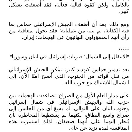
بالكامل، ولكن كقوة قتالية فعالة، فقد أُضعفت بشكل
كبير.
ومع ذلك، بعد أن أضعف الجيش الإسرائيلي حماس بما
فيه الكفاية، لم ينتهِ من عملياته؛ فقد تحول لمعاقبة من
رأى أنهم المسؤولون النهائيون عن الهجمات: إيران.
*****
*الانتقال إلى الشمال: ضربات إسرائيل في لبنان وسوريا*
بعد تدمير حماس كتهديد كبير، تمكن الجيش الإسرائيلي
من نقل قواته من الجنوب، الذي أصبح آمنًا الآن، إلى
الشمال للاشتباك مع حزب الله.
على مدار العام الأول من الصراع، تصاعدت الهجمات بين
حزب الله والجيش الإسرائيلي في شمال إسرائيل
وجنوب لبنان على التوالي. لم يسعَ أي من الجانبين إلى
صراع واسع النطاق، لكنهما لم يستطيعا المخاطرة بأن
يُنظر إليهما على أنهما ضعيفان، لذلك استمرت هذه
المنافسة لمدة تزيد عن عام.