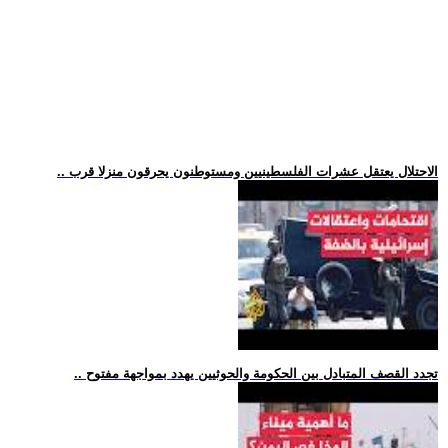
.. الاحتلال يعتقل عشرات الفلسطينيين ومستوطنون يحرقون منزلا قرب
.. تجدد القصف المتبادل بين الحكومة والحوثيين يهدد بمواجهة مفتوح