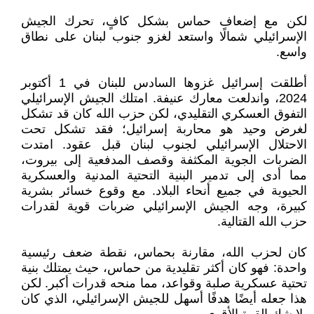
لكن مع إضعاف حماس بشكل كافٍ، تحرك الجيش
الإسرائيلي شمالًا واستعد لغزو جنوب لبنان على نطاق
واسع.
أطلقت إسرائيل غزوها السادس للبنان في 1 أكتوبر
2024، واندلعت معارك عنيفة. امتلك الجيش الإسرائيلي
التفوق العسكري التقليدي، لكن حزب الله كان قد تشكل
لغرض وحيد هو محاربة إسرائيل؛ فقد تشكل تحت
الاحتلال الإسرائيلي لجنوب لبنان قبل عقود. امتدت
الضربات الجوية المكثفة وقصف المدفعية إلى بيروت،
مما أدى إلى تدمير البنية التحتية المدنية والعسكرية
الحيوية في جميع أنحاء البلاد. مع وقوع خسائر بشرية
كبيرة، وجه الجيش الإسرائيلي ضربات قوية لقدرات
حزب الله القتالية.
كان لحزب الله، مقارنة بحماس، نقطة ضعف رئيسية
واحدة: فهو كان أكثر تقليدية من حماس، حيث يمتلك بنية
تحتية عسكرية صلبة وقواعد، مما منحه قدرات أكبر. لكن
هذا جعله أيضًا هدفًا أسهل للجيش الإسرائيلي، الذي كان