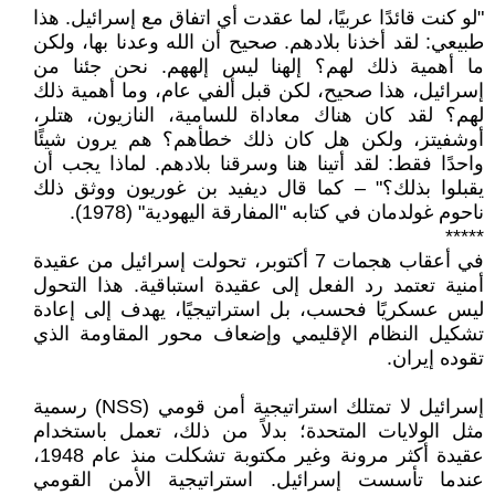
"لو كنت قائدًا عربيًا، لما عقدت أي اتفاق مع إسرائيل. هذا
طبيعي: لقد أخذنا بلادهم. صحيح أن الله وعدنا بها، ولكن
ما أهمية ذلك لهم؟ إلهنا ليس إلههم. نحن جئنا من
إسرائيل، هذا صحيح، لكن قبل ألفي عام، وما أهمية ذلك
لهم؟ لقد كان هناك معاداة للسامية، النازيون، هتلر،
أوشفيتز، ولكن هل كان ذلك خطأهم؟ هم يرون شيئًا
واحدًا فقط: لقد أتينا هنا وسرقنا بلادهم. لماذا يجب أن
يقبلوا بذلك؟" – كما قال ديفيد بن غوريون ووثق ذلك
ناحوم غولدمان في كتابه "المفارقة اليهودية" (1978).
*****
في أعقاب هجمات 7 أكتوبر، تحولت إسرائيل من عقيدة
أمنية تعتمد رد الفعل إلى عقيدة استباقية. هذا التحول
ليس عسكريًا فحسب، بل استراتيجيًا، يهدف إلى إعادة
تشكيل النظام الإقليمي وإضعاف محور المقاومة الذي
تقوده إيران.
إسرائيل لا تمتلك استراتيجية أمن قومي (NSS) رسمية
مثل الولايات المتحدة؛ بدلاً من ذلك، تعمل باستخدام
عقيدة أكثر مرونة وغير مكتوبة تشكلت منذ عام 1948،
عندما تأسست إسرائيل. استراتيجية الأمن القومي