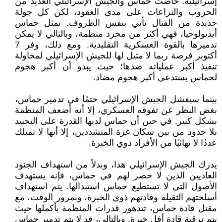
إسرائيلية. خاضت حماس والجيش الإسرائيلي العديد من
الحروب والنزاعات على مدى العقود، لكن كل جولة
جديدة من القتال تأتي بنفس الظروف. تمثل حماس
أيديولوجيا، فهي أكثر من مجرد منظمة، وبالتالي لا يمكن
تدميرها بالقوة العسكرية التقليدية. ومع ذلك، وفر 7
أكتوبر فرصة ربما لا مثيل لها للجيش الإسرائيلي لمحاولة
تنفيذ أكبر عملياته ضدها؛ حيث يبدو أن أكبر هجوم
لحماس يستدعي أكبر هجوم مضاد.
بينما سيفشل الجيش الإسرائيلي حتمًا في تدمير حماس،
بغض النظر عن تفوقه العسكري، إلا أنه أضعف المنظمة
بشكل كبير. في حين أن حماس لديها القدرة على التجنيد
بلا حدود من بين سكان غزة المتشددين، إلا أنها لا تمتلك
عددًا لا نهائيًا من الأفراد ذوي الخبرة.
يدرك الجيش الإسرائيلي هذا، وبدلاً من استهداف الجنود
العاديين الذين لا حصر لهم في حماس، فإنه يستهدف
الأصول التي لا تستطيع حماس استبدالها. يتم استهداف
أسلحتهم الثقيلة وقادتهم ذوي الخبرة، وبمرور الوقت، مع
مقتل قادة حماس، تتدهور قدرات المنظمة بأكملها حيث
يتم ترقية قادة أقل خبرة. وبالتالي، قد لا يتم تدمير حماس