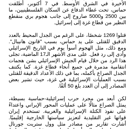
الأخيرة في الشرق الأوسط. في 7 أكتوبر، أطلقت
حماس، تحت غطاء الدفاع عن السكان الفلسطينيين، ما
بين 2500 و5000 صاروخ إلى جانب هجوم بري منقطع
النظير من قطاع غزة إلى إسرائيل.
قتلوا 1269 شخصًا، على الرغم من الجدل المحيط بالعدد
الدقيق للقتلى على يد حماس، بسبب "قانون هانيبال".
ومع ذلك، مثل الهجوم أسوأ يوم في التاريخ الإسرائيلي
وأدى إلى رد فعل. على مدى الأشهر الـ17 الماضية، تجلى
هذا الرد من خلال قيام الجيش الإسرائيلي بشن هجمات
انتقامية مدمرة في جميع أنحاء قطاع غزة. كما يكتنف
الجدل الصراع بأكمله، بما في ذلك الأعداد الدقيقة للقتلى
بسبب العمليات الإسرائيلية في غزة، حيث تشير بعض
المصادر إلى أن العدد بلغ 50 ألفًا.
لكن أبعد من مجرد حرب إسرائيلية-حماسية بسيطة،
يمثل الصراع مثالًا على عمليات المحور الإيراني واعتداءً
على نفوذ الكتلة الإسرائيلية والغربية. تستخدم إيران
قواتها غير التقليدية لتعزيز سياستها الخارجية إقليميًا.
أشارت تقارير من مصادر مثل وول ستريت جورنال