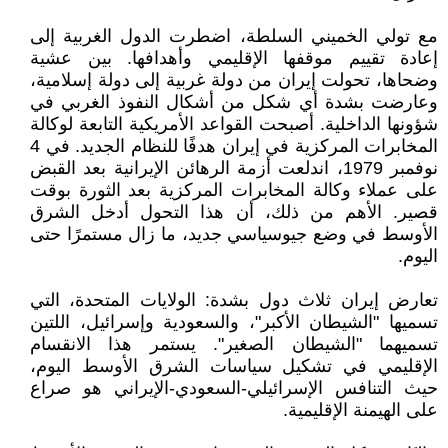
مع تولي الخميني السلطة، اضطرت الدول الغربية إلى
إعادة تقييم موقفها الإقليمي وأهدافها. بين عشية
وضحاها، تحولت إيران من دولة غربية إلى دولة إسلامية،
وعارضت بشدة أي شكل من أشكال النفوذ الغربي في
شؤونها الداخلية. أصبحت القواعد الأمريكية التابعة لوكالة
المخابرات المركزية في إيران هدفًا للنظام الجديد. في 4
نوفمبر 1979، اندلعت أزمة الرهائن الإيرانية بعد القبض
على عملاء وكالة المخابرات المركزية بعد الثورة بوقت
قصير. الأهم من ذلك، أن هذا التحول أدخل الشرق
الأوسط في وضع جيوسياسي جديد، ما زال مستمرًا حتى
اليوم.
تعارض إيران ثلاث دول بشدة: الولايات المتحدة، التي
تسميها "الشيطان الأكبر"، والسعودية وإسرائيل، اللتين
تسميهما "الشيطان الصغير". يستمر هذا الانقسام
الإقليمي في تشكيل سياسات الشرق الأوسط اليوم،
حيث التنافس الإسرائيلي-السعودي-الإيراني هو صراع
على الهيمنة الإقليمية.