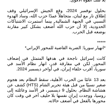
بلا شك القوة الأقوى.
بحلول نوفمبر 2024، وقع الجيش الإسرائيلي وقف
إطلاق نار مع لبنان، متجاهلاً عمدًا حزب الله، وساد الهدوء
النسبي في الجبهة الشمالية. بينما استمرت الاشتباكات
الحدودية، إلا أن حزب الله أُضعف بشكل كبير مقارنة
بوضعه قبل الحرب.
*****
*انهيار سوريا: الضربة القاضية للمحور الإيراني*
كانت إسرائيل ناجحة في هدفها المتمثل في إضعاف
المحور. لكن في مفارقة قدر، انهار نظام الأسد في
سوريا، أقرب حلفاء إيران، في أواخر ديسمبر 2024.
بعد 13 عامًا من الحرب الأهلية، سقط النظام بعد هجوم
صغير نسبيًا من قبل هيئة تحرير الشام (HTS) كشف عن
هشاشة النظام. بحلول 9 ديسمبر، فر الأسد وعائلته إلى
روسيا، ووجدت إيران نفسها بلا حليف آخر في وقت كان
محورها بالفعل في أضعف حالاته.