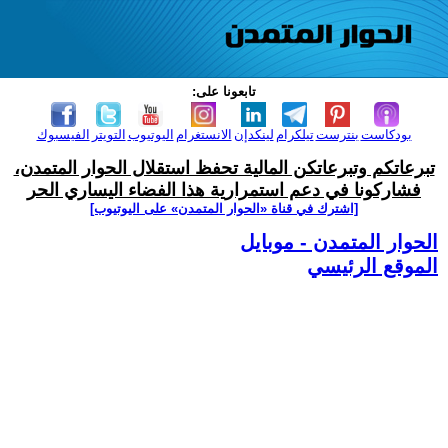
تابعونا على:
بودكاست
بنترست
تيلكرام
لينكدإن
الانستغرام
اليوتيوب
التويتر
الفيسبوك
تبرعاتكم وتبرعاتكن المالية تحفظ استقلال الحوار المتمدن،
فشاركونا في دعم استمرارية هذا الفضاء اليساري الحر
[اشترك في قناة ‫«الحوار المتمدن» على اليوتيوب]
الحوار المتمدن - موبايل
الموقع الرئيسي