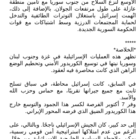
الأوسع لنزع السلاح من جنوب سوريا مع تأمين منطقة
عازلة على طول مرتفعات الجولان. بالإضافة إلى ذلك،
اتُهمت إسرائيل باستغلال التوترات الطائفية والتدخل
لحماية المجتمعات الدرزية وسط اشتباكات مع قوات
الحكومة السورية الجديدة.
*****
*الخلاصة*
تظهر هذه العمليات الإسرائيلية في غزة وجنوب لبنان
وسوريا نيتها في توسيع الكوريدور الأمني وتحطيم الوضع
الراهن الذي كانت محاصرة فيه لعقود.
في السابق، كانت إسرائيل محاطة، في سباق تسلح
ثابت مع جميع جيرانها تقريبًا، مع حماس وحزب الله
والأسد.
وفر 7 أكتوبر الفرصة لكسر هذا الجمود والتوسع خارج
هذا الكوريدور الضيق الذي فرضه المحور الإيراني.
إلى حد كبير، كان الجيش الإسرائيلي ناجحًا. وبالتالي، على
الرغم من عدم امتلاكها استراتيجية أمن قومي رسمية،
يمكن ملاحظة السياسة الخارجية الإسرائيلية من خلال