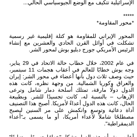
الإسرائيلية تتكيف مع الوضع الجيوسياسي الحالي...
*****
*محور المقاومة*
المحور الإيراني للمقاومة هو كتلة إقليمية غير رسمية
تشكلت في أوائل القرن الحادي والعشرين مع إنشاء
الرئيس الأمريكي جورج دبليو بوش لمحور الشر.
في عام 2002، خلال خطاب حالة الاتحاد في 29 يناير،
وجه بوش خطابًا للعالم في أعقاب هجمات 11 سبتمبر،
حيث وصف ثلاث دول بأنها أعضاء في محور الشر: إيران
والعراق وكوريا الشمالية. من وجهة نظره، كانت هذه
الدول دولًا مارقة، تمتلك أسلحة دمار شامل وترعى
الإرهاب – بالنسبة له، كانت تجسيدًا للشر. وبطبيعة
الحال، كانت هذه الدول أعداءً لأمريكا. أصبح هذا التصنيف
أداة دعائية وتوسع وانكمش على مر السنين ليصبح
مصطلحًا شاملاً لأعداء أمريكا، أو ما يسمى بـ"أعداء
الديمقراطية".