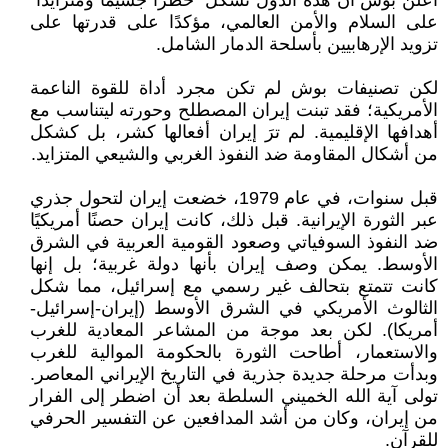
أعلن بوش أن هذه الدول تشكل "خطرًا جسيمًا ومتزايدًا"
على السلام والأمن العالمي، مؤكدًا على قدرتها على
تزويد الإرهابيين بأسلحة الدمار الشامل.
لكن تصنيفات بوش لم تكن مجرد أداة للقوة الناعمة
الأمريكية؛ فقد تبنت إيران المصطلح وحورته ليتناسب مع
أهدافها الإقليمية. لم ترَ إيران أفعالها كشر، بل كشكل
من أشكال المقاومة ضد النفوذ الغربي والشيعي المتزايد.
قبل سنوات، في عام 1979، خضعت إيران لتحول جذري
عبر الثورة الإيرانية. قبل ذلك، كانت إيران حصنًا أمريكيًا
ضد النفوذ السوفياتي وصعود القومية العربية في الشرق
الأوسط. يمكن وصف إيران بأنها دولة غربية؛ بل إنها
كانت تتمتع بتحالف غير رسمي مع إسرائيل، مما شكل
الثالوث الأمريكي في الشرق الأوسط (إيران-إسرائيل-
أمريكا). لكن بعد موجة من المشاعر المعادية للغرب
والاستعمار، أطاحت الثورة بالحكومة الموالية للغرب
وبدأت مرحلة جديدة جذرية في التاريخ الإيراني المعاصر.
تولى آية الله الخميني السلطة بعد أن اضطر إلى الفرار
من إيران، وكان من أشد المدافعين عن التفسير الحرفي
للقرآن.